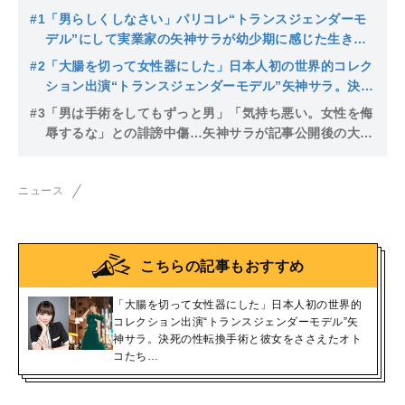
#1
「男らしくしなさい」パリコレ“トランスジェンダーモ
デル”にして実業家の矢神サラが幼少期に感じた生きづ
らさ。「骨切り」の整形と性転換で総額2000万、夜の
#2
「大腸を切って女性器にした」日本人初の世界的コレク
世界に憧れて…
ション出演“トランスジェンダーモデル”矢神サラ。決死
の性転換手術と彼女をささえたオトコたち…
#3
「男は手術をしてもずっと男」「気持ち悪い。女性を侮
辱するな」との誹謗中傷…矢神サラが記事公開後の大炎
上に思うこと
ニュース
こちらの記事もおすすめ
「大腸を切って女性器にした」日本人初の世界的
コレクション出演“トランスジェンダーモデル”矢
神サラ。決死の性転換手術と彼女をささえたオト
コたち…