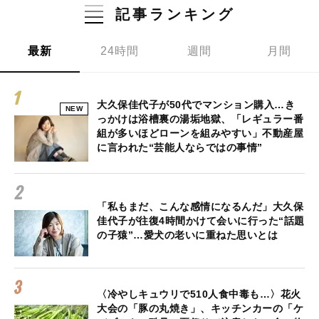
記事ランキング
最新
24時間
週間
月間
大久保佳代子が50代でマンション購入…き
NEW
っかけは浴槽裏の湯垢地獄、「レギュラー番
組が多いほどローンを組みやすい」不動産屋
に言われた“芸能人ならではの事情”
「私もまだ、こんな感情になるんだ」大久保
佳代子が往復4時間かけて会いに行った“話題
の子猿”…愛犬の老いに重ねた思いとは
〈冷やしキュウリで510人食中毒も…〉花火
大会の「豚の丸焼き」、キッチンカーの「ケ