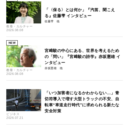
「〈保る〉とは何か」『汽笛、聞こえ
る』佐藤雫 インタビュー
佐藤雫
教養・カルチャー
2026.08.08
NEW
宮﨑駿の中心にある、世界を考えるため
の「問い」『宮﨑駿の詩学』赤坂憲雄 イ
ンタビュー
赤坂憲雄
教養・カルチャー
2026.08.08
「いつ加害者になるかわからない…」青
切符導入で増す大型トラックの不安、自
転車“車道走行時代”に求められる新たな
安全対策
ビジネス
2026.07.21