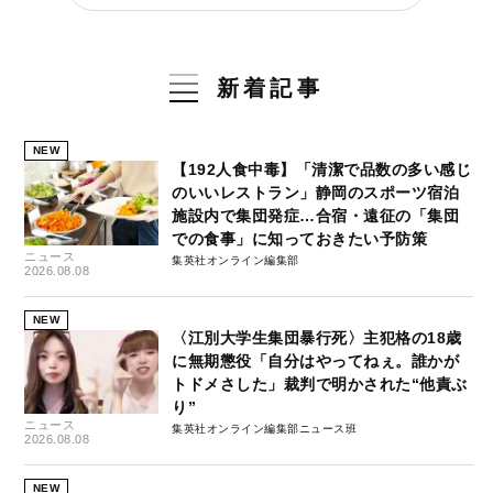
新着記事
NEW
【192人食中毒】「清潔で品数の多い感じ
のいいレストラン」静岡のスポーツ宿泊
施設内で集団発症…合宿・遠征の「集団
での食事」に知っておきたい予防策
ニュース
集英社オンライン編集部
2026.08.08
NEW
〈江別大学生集団暴行死〉主犯格の18歳
に無期懲役「自分はやってねぇ。誰かが
トドメさした」裁判で明かされた“他責ぶ
り”
ニュース
集英社オンライン編集部ニュース班
2026.08.08
NEW