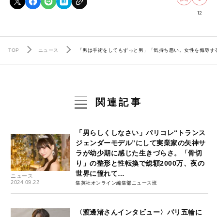
12
TOP
ニュース
「男は手術をしてもずっと男」「気持ち悪い。女性を侮辱す
関連記事
「男らしくしなさい」パリコレ“トランス
ジェンダーモデル”にして実業家の矢神サ
ラが幼少期に感じた生きづらさ。「骨切
り」の整形と性転換で総額2000万、夜の
世界に憧れて…
ニュース
2024.09.22
集英社オンライン編集部ニュース班
〈渡邊渚さんインタビュー〉パリ五輪に