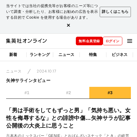
当サイトでは当社の提携先等がお客様のニーズ等につ
いて調査・分析したり、お客様にお勧めの広告を表示
詳しくはこちら
する目的で Cookie を使用する場合があります。
×
無料会員登録
ログイン
新着
ランキング
ニュース
特集
ビジネス
2024.10.17
ニュース
矢神サラインタビュー
#1
#2
#3
「男は手術をしてもずっと男」「気持ち悪い。女
性を侮辱するな」との誹謗中傷…矢神サラが記事
公開後の大炎上に思うこと
六本木のミックスバー「GENIE」とおばんざいスナック「とき」の経営