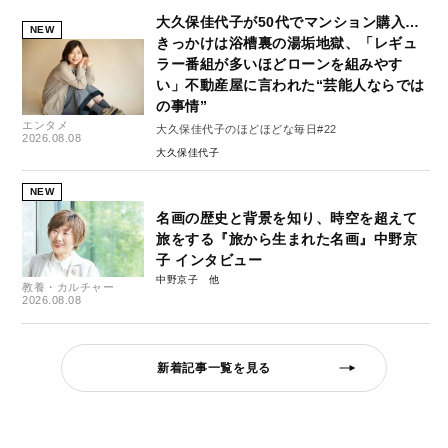
大久保佳代子が50代でマンション購入…
NEW
きっかけは浴槽裏の湯垢地獄、「レギュ
ラー番組が多いほどローンを組みやす
い」不動産屋に言われた“芸能人ならでは
の事情”
エンタメ
大久保佳代子のほどほどな毎日#22
2026.08.08
大久保佳代子
NEW
名画の歴史と背景を知り、時空を超えて
旅をする『旅から生まれた名画』中野京
子 インタビュー
中野京子
教養・カルチャー
2026.08.08
新着記事一覧を見る