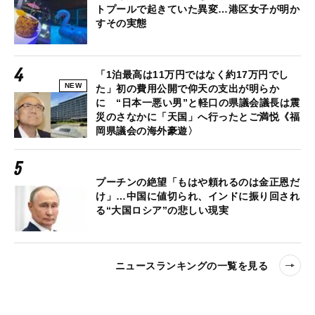
トプールで起きていた異変…港区女子が明か
すその実態
「1泊最高は11万円ではなく約17万円でし
NEW
た」初の費用公開で仰天の支出が明らか
に “日本一悪い男”と軽口の県議会議長は震
災のさなかに「天国」へ行ったとご満悦《福
岡県議会の海外豪遊〉
プーチンの絶望「もはや頼れるのは金正恩だ
け」…中国に値切られ、インドに振り回され
る“大国ロシア”の悲しい現実
ニュースランキングの一覧を見る