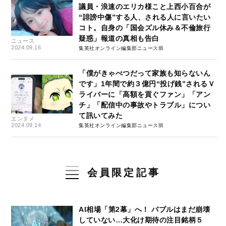
議員・浪速のエリカ様こと上西小百合が
“誹謗中傷”する人、される人に言いたい
コト。自身の「国会ズル休み＆不倫旅行
疑惑」報道の真相も告白
ニュース
2024.09.16
集英社オンライン編集部ニュース班
「僕がきゃべつだって家族も知らないん
です」1年間で約３億円“投げ銭”されるＶ
ライバーに「高額を貢ぐファン」「アン
チ」「配信中の事故やトラブル」につい
て訊いてみた
エンタメ
2024.09.14
集英社オンライン編集部ニュース班
会員限定記事
AI相場「第2幕」へ！ バブルはまだ崩壊
していない…大化け期待の注目銘柄５