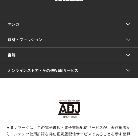
マンガ
取材・ファッション
少年マンガ
週刊少年ジャンプ
書籍
ファッション・美容
青年マンガ
ジャンプSQ.
Seventeen
週刊ヤングジャンプ
オンラインストア・その他WEBサービス
文芸・文庫・総合
芸能・情報・スポーツ
少女マンガ
Vジャンプ
non-no Web
ヤングジャンプ定期購読デジタル
すばる
Myojo
オンラインストア
りぼん
学芸・ノンフィクション・新書
最強ジャンプ
女性マンガ
@BAILA
ヤンジャン＋
小説すばる
週プレNEWS
マーガレット
集英社OTOコンテンツ
集英社 学芸編集部
少年ジャンプ＋
その他WEBサービス
クッキー
ライトノベル・ノベライズ
MAQUIA ONLINE
となりのヤングジャンプ
集英社 文芸ステーション
週プレ グラジャパ！
別冊マーガレット
SHUEISHA MANGA-ART HERITAGE
集英社 ビジネス書
ゼブラック
ココハナ
SHUEISHA ADNAVI
SPUR.JP
集英社Webマガジン Cobalt
グランドジャンプ
web 集英社文庫
キッズ
web Sportiva
マンガMee
ジャンプキャラクターズストア
集英社新書
ジャンプルーキー！
月刊オフィスユー
ＡＢＪマークは、この電子書店・電子書籍配信サービスが、著作権者か
EDITOR'S LAB
LEE
集英社オレンジ文庫
ウルトラジャンプ
青春と読書
パラスポ＋！
らコンテンツ使用許諾を得た正規版配信サービスであることを示す登録
集英社みらい文庫
リマコミ＋
HAPPY PLUS STORE
集英社新書プラス
ジャンプTOON