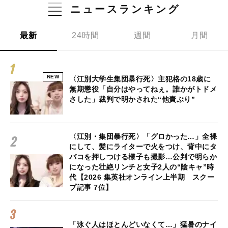
ニュースランキング
最新
24時間
週間
月間
NEW
〈江別大学生集団暴行死〉主犯格の18歳に
無期懲役「自分はやってねぇ。誰かがトドメ
さした」裁判で明かされた“他責ぶり”
〈江別・集団暴行死〉「グロかった…」全裸
にして、髪にライターで火をつけ、背中にタ
バコを押しつける様子も撮影…公判で明らか
になった壮絶リンチと女子2人の“陰キャ”時
代【2026 集英社オンライン上半期 スクー
プ記事 7位】
「泳ぐ人はほとんどいなくて…」猛暑のナイ