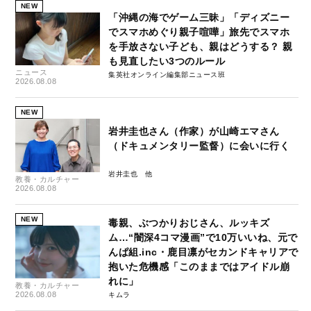
NEW
「沖縄の海でゲーム三昧」「ディズニー
でスマホめぐり親子喧嘩」旅先でスマホ
を手放さない子ども、親はどうする？ 親
も見直したい3つのルール
ニュース
集英社オンライン編集部ニュース班
2026.08.08
NEW
岩井圭也さん（作家）が山崎エマさん
（ドキュメンタリー監督）に会いに行く
岩井圭也
教養・カルチャー
2026.08.08
NEW
毒親、ぶつかりおじさん、ルッキズ
ム…“闇深4コマ漫画”で10万いいね、元で
んぱ組.inc・鹿目凛がセカンドキャリアで
抱いた危機感「このままではアイドル崩
れに」
教養・カルチャー
2026.08.08
キムラ