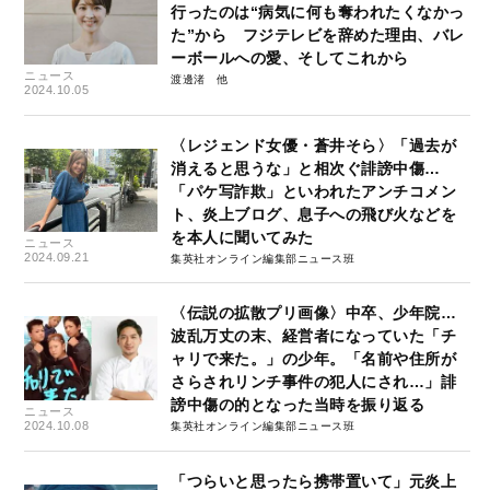
行ったのは“病気に何も奪われたくなかっ
た”から フジテレビを辞めた理由、バレ
ーボールへの愛、そしてこれから
ニュース
渡邊渚
2024.10.05
〈レジェンド女優・蒼井そら〉「過去が
消えると思うな」と相次ぐ誹謗中傷…
「パケ写詐欺」といわれたアンチコメン
ト、炎上ブログ、息子への飛び火などを
を本人に聞いてみた
ニュース
2024.09.21
集英社オンライン編集部ニュース班
〈伝説の拡散プリ画像〉中卒、少年院…
波乱万丈の末、経営者になっていた「チ
ャリで来た。」の少年。「名前や住所が
さらされリンチ事件の犯人にされ…」誹
謗中傷の的となった当時を振り返る
ニュース
2024.10.08
集英社オンライン編集部ニュース班
「つらいと思ったら携帯置いて」元炎上