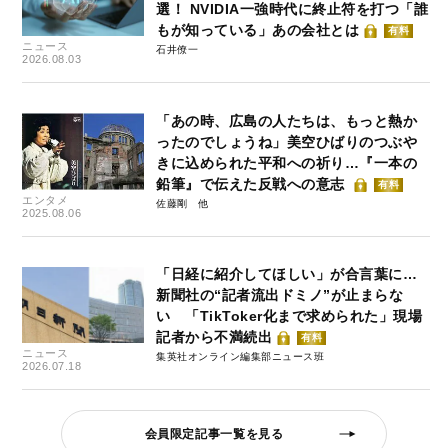
選！ NVIDIA一強時代に終止符を打つ「誰
もが知っている」あの会社とは
有料
ニュース
石井僚一
2026.08.03
「あの時、広島の人たちは、もっと熱か
ったのでしょうね」美空ひばりのつぶや
きに込められた平和への祈り…『一本の
鉛筆』で伝えた反戦への意志
有料
エンタメ
佐藤剛
2025.08.06
「日経に紹介してほしい」が合言葉に…
新聞社の“記者流出ドミノ”が止まらな
い 「TikToker化まで求められた」現場
記者から不満続出
有料
ニュース
集英社オンライン編集部ニュース班
2026.07.18
会員限定記事一覧を見る