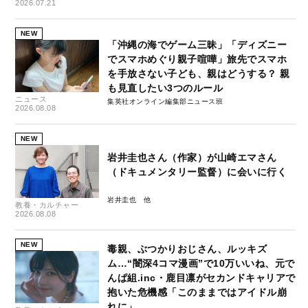
2026.07.21
NEW
「沖縄の海でゲーム三昧」「ディズニー
でスマホめぐり親子喧嘩」旅先でスマホ
を手放さない子ども、親はどうする？ 親
も見直したい3つのルール
ニュース
集英社オンライン編集部ニュース班
2026.08.08
NEW
岩井圭也さん（作家）が山崎エマさん
（ドキュメンタリー監督）に会いに行く
岩井圭也
教養・カルチャー
2026.08.08
NEW
毒親、ぶつかりおじさん、ルッキズ
ム…“闇深4コマ漫画”で10万いいね、元で
んぱ組.inc・鹿目凛がセカンドキャリアで
抱いた危機感「このままではアイドル崩
れに」