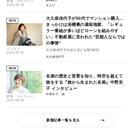
教養・カルチャー
2026.08.08
キムラ
大久保佳代子が50代でマンション購入…
NEW
きっかけは浴槽裏の湯垢地獄、「レギュ
ラー番組が多いほどローンを組みやす
い」不動産屋に言われた“芸能人ならでは
の事情”
エンタメ
大久保佳代子のほどほどな毎日#22
2026.08.08
大久保佳代子
NEW
名画の歴史と背景を知り、時空を超えて
旅をする『旅から生まれた名画』中野京
子 インタビュー
中野京子
教養・カルチャー
2026.08.08
新着記事一覧を見る