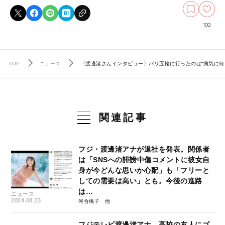
102
TOP
ニュース
〈渡邊渚さんインタビュー〉パリ五輪に行ったのは“病気に何
関連記事
フジ・渡邊渚アナが退社を発表。関係者
は「SNSへの誹謗中傷コメントに彼女自
身が今どんな思いか心配」も「フリーと
しての需要は高い」とも。今後の進路
は…
ニュース
2024.08.23
河合桃子
フジテレビ渡邊渚アナ、高校の友人にゴ