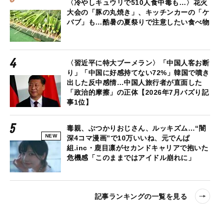
〈冷やしキュウリで510人食中毒も…〉花火
大会の「豚の丸焼き」、キッチンカーの「ケ
バブ」も…酷暑の夏祭りで注意したい食べ物
〈習近平に特大ブーメラン〉「中国人客お断
り」「中国に好感持てない72%」韓国で噴き
出した反中感情…中国人旅行者が直面した
「政治的摩擦」の正体【2026年7月バズり記
事1位】
毒親、ぶつかりおじさん、ルッキズム…“闇
NEW
深4コマ漫画”で10万いいね、元でんぱ
組.inc・鹿目凛がセカンドキャリアで抱いた
危機感「このままではアイドル崩れに」
記事ランキングの一覧を見る