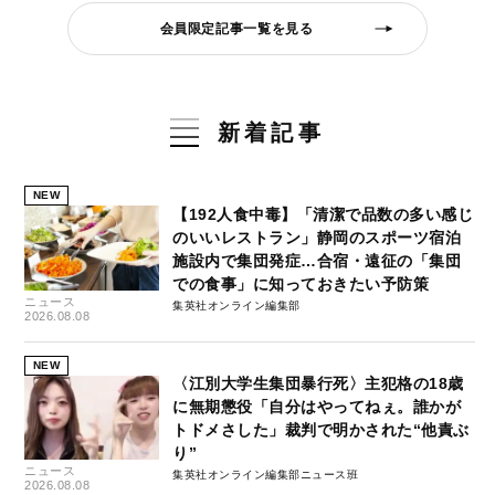
会員限定記事一覧を見る
新着記事
NEW
【192人食中毒】「清潔で品数の多い感じ
のいいレストラン」静岡のスポーツ宿泊
施設内で集団発症…合宿・遠征の「集団
での食事」に知っておきたい予防策
ニュース
集英社オンライン編集部
2026.08.08
NEW
〈江別大学生集団暴行死〉主犯格の18歳
に無期懲役「自分はやってねぇ。誰かが
トドメさした」裁判で明かされた“他責ぶ
り”
ニュース
集英社オンライン編集部ニュース班
2026.08.08