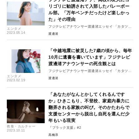
リゴリに勧誘されて入部したバレーボー
ル部。「万年ベンチだったけど楽しかっ
た」その理由
フジテレビアナウンサー渡邊渚エッセイ 「カタツム
エンタメ
リになりたくない」 vol.5
2023.05.14
渡邊渚
「中越地震に被災した7歳の頃から、毎年
10月に遺書を書いています」フジテレビ
渡邊渚アナウンサーの死生観とは
フジテレビアナウンサー渡邊渚エッセイ 「カタツム
エンタメ
リになりたくない」 vol.2
渡邊渚
2023.02.19
「あなたがなんとかしてくれるんです
か」ひきこもり、不登校、家庭内暴力に
翻弄される家族の叫び。そのかたわらで
支援センターから脱出し自死を選んだ少
年もいる現実
教養・カルチャー
『ブラック支援』#2
2023.10.11
高橋淳