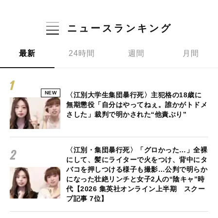
ニュースランキング
最新
24時間
週間
月間
NEW
〈江別大学生集団暴行死〉主犯格の18歳に
無期懲役「自分はやってねぇ。誰かがトドメ
さした」裁判で明かされた“他責ぶり”
〈江別・集団暴行死〉「グロかった…」全裸
にして、髪にライターで火をつけ、背中にタ
バコを押しつける様子も撮影…公判で明らか
になった壮絶リンチと女子2人の“陰キャ”時
代【2026 集英社オンライン上半期 スクー
プ記事 7位】