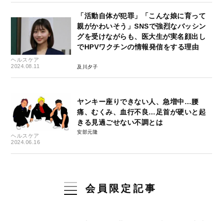
「活動自体が犯罪」「こんな娘に育って
親がかわいそう」SNSで強烈なバッシン
グを受けながらも、医大生が実名顔出し
でHPVワクチンの情報発信をする理由
ヘルスケア
2024.08.11
及川夕子
ヤンキー座りできない人、急増中…腰
痛、むくみ、血行不良…足首が硬いと起
きる見過ごせない不調とは
安部元隆
ヘルスケア
2024.06.16
会員限定記事