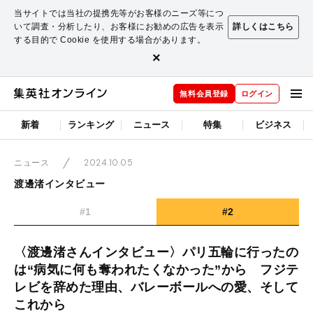
当サイトでは当社の提携先等がお客様のニーズ等につ
いて調査・分析したり、お客様にお勧めの広告を表示
詳しくはこちら
する目的で Cookie を使用する場合があります。
×
無料会員登録
ログイン
新着
ランキング
ニュース
特集
ビジネス
2024.10.05
ニュース
渡邊渚インタビュー
#1
#2
〈渡邊渚さんインタビュー〉パリ五輪に行ったの
は“病気に何も奪われたくなかった”から フジテ
レビを辞めた理由、バレーボールへの愛、そして
これから