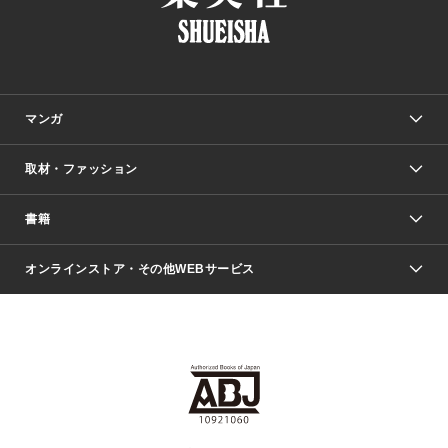
マンガ
取材・ファッション
少年マンガ
週刊少年ジャンプ
書籍
ファッション・美容
青年マンガ
ジャンプSQ.
Seventeen
週刊ヤングジャンプ
オンラインストア・その他WEBサービス
文芸・文庫・総合
芸能・情報・スポーツ
少女マンガ
Vジャンプ
non-no Web
ヤングジャンプ定期購読デジタル
すばる
Myojo
オンラインストア
りぼん
学芸・ノンフィクション・新書
最強ジャンプ
女性マンガ
@BAILA
ヤンジャン＋
小説すばる
週プレNEWS
マーガレット
集英社OTOコンテンツ
集英社 学芸編集部
少年ジャンプ＋
その他WEBサービス
クッキー
ライトノベル・ノベライズ
MAQUIA ONLINE
となりのヤングジャンプ
集英社 文芸ステーション
週プレ グラジャパ！
別冊マーガレット
SHUEISHA MANGA-ART HERITAGE
集英社 ビジネス書
ゼブラック
ココハナ
SHUEISHA ADNAVI
SPUR.JP
集英社Webマガジン Cobalt
グランドジャンプ
web 集英社文庫
キッズ
web Sportiva
マンガMee
ジャンプキャラクターズストア
集英社新書