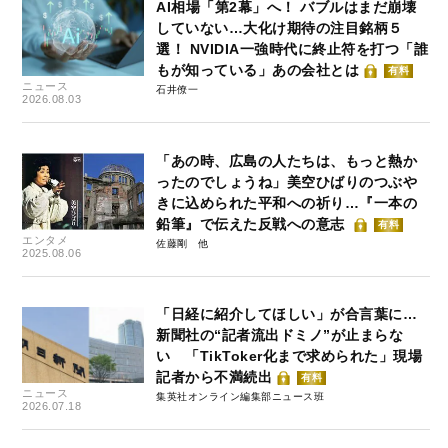
AI相場「第2幕」へ！ バブルはまだ崩壊
していない…大化け期待の注目銘柄５
選！ NVIDIA一強時代に終止符を打つ「誰
もが知っている」あの会社とは
有料
ニュース
石井僚一
2026.08.03
「あの時、広島の人たちは、もっと熱か
ったのでしょうね」美空ひばりのつぶや
きに込められた平和への祈り…『一本の
鉛筆』で伝えた反戦への意志
有料
エンタメ
佐藤剛
2025.08.06
「日経に紹介してほしい」が合言葉に…
新聞社の“記者流出ドミノ”が止まらな
い 「TikToker化まで求められた」現場
記者から不満続出
有料
ニュース
集英社オンライン編集部ニュース班
2026.07.18