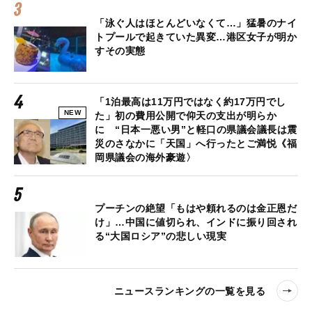
「泳ぐ人はほとんどいなくて…」猛暑のナイ
トプールで起きていた異変…港区女子が明か
すその実態
「1泊最高は11万円ではなく約17万円でし
NEW
た」初の費用公開で仰天の支出が明らか
に “日本一悪い男”と軽口の県議会議長は震
災のさなかに「天国」へ行ったとご満悦《福
岡県議会の海外豪遊〉
プーチンの絶望「もはや頼れるのは金正恩だ
け」…中国に値切られ、インドに振り回され
る“大国ロシア”の悲しい現実
ニュースランキングの一覧を見る