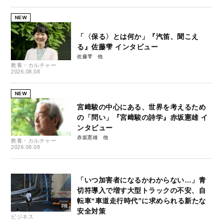
NEW
「〈保る〉とは何か」『汽笛、聞こえ
る』佐藤雫 インタビュー
佐藤雫
教養・カルチャー
2026.08.08
NEW
宮﨑駿の中心にある、世界を考えるため
の「問い」『宮﨑駿の詩学』赤坂憲雄 イ
ンタビュー
赤坂憲雄
教養・カルチャー
2026.08.08
「いつ加害者になるかわからない…」青
切符導入で増す大型トラックの不安、自
転車“車道走行時代”に求められる新たな
安全対策
ビジネス