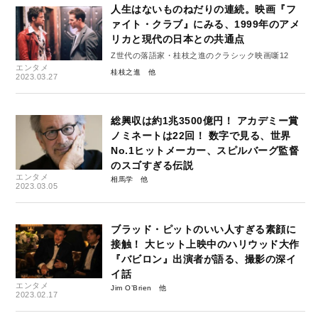
人生はないものねだりの連続。映画『フ
ァイト・クラブ』にみる、1999年のアメ
リカと現代の日本との共通点
Z世代の落語家・桂枝之進のクラシック映画噺12
エンタメ
桂枝之進
2023.03.27
総興収は約1兆3500億円！ アカデミー賞
ノミネートは22回！ 数字で見る、世界
No.1ヒットメーカー、スピルバーグ監督
のスゴすぎる伝説
エンタメ
相馬学
2023.03.05
ブラッド・ピットのいい人すぎる素顔に
接触！ 大ヒット上映中のハリウッド大作
『バビロン』出演者が語る、撮影の深イ
イ話
エンタメ
Jim O’Brien
2023.02.17