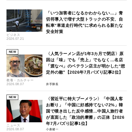
「いつ加害者になるかわからない…」青
切符導入で増す大型トラックの不安、自
転車“車道走行時代”に求められる新たな
安全対策
ビジネス
2026.07.21
NEW
〈人気ラーメン店が1年3カ月で閉店〉原
因は「味」でも「売上」でもなく…名店
「渡なべ」のベテラン店主が明かした“想
定外の敵”【2026年7月バズり記事2位】
教養・カルチャー
2026.08.07
井手隊長
NEW
〈習近平に特大ブーメラン〉「中国人客
お断り」「中国に好感持てない72%」韓
国で噴き出した反中感情…中国人旅行者
が直面した「政治的摩擦」の正体【2026
年7月バズり記事1位】
ニュース
2026.08.07
小倉健一