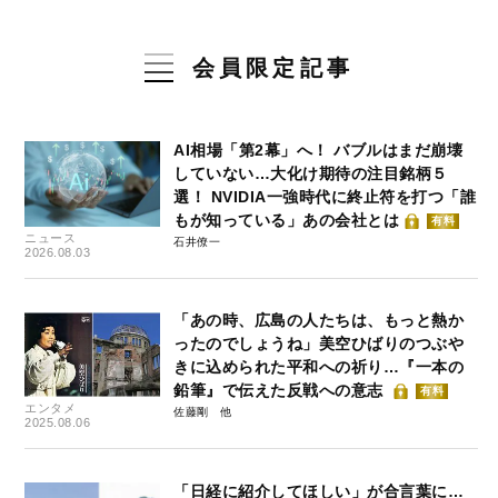
会員限定記事
AI相場「第2幕」へ！ バブルはまだ崩壊
していない…大化け期待の注目銘柄５
選！ NVIDIA一強時代に終止符を打つ「誰
もが知っている」あの会社とは
有料
ニュース
石井僚一
2026.08.03
「あの時、広島の人たちは、もっと熱か
ったのでしょうね」美空ひばりのつぶや
きに込められた平和への祈り…『一本の
鉛筆』で伝えた反戦への意志
有料
エンタメ
佐藤剛
2025.08.06
「日経に紹介してほしい」が合言葉に…