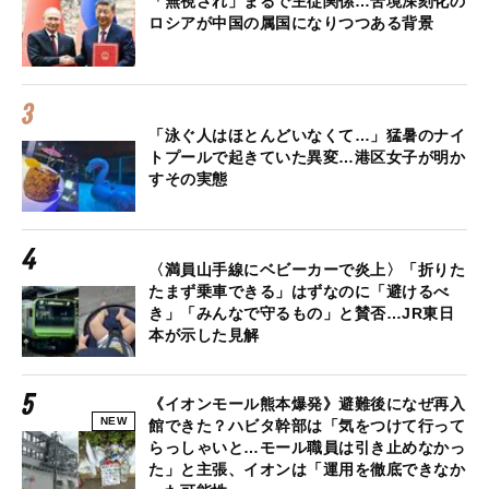
「無視され」まるで主従関係…苦境深刻化の
ロシアが中国の属国になりつつある背景
「泳ぐ人はほとんどいなくて…」猛暑のナイ
トプールで起きていた異変…港区女子が明か
すその実態
〈満員山手線にベビーカーで炎上〉「折りた
たまず乗車できる」はずなのに「避けるべ
き」「みんなで守るもの」と賛否…JR東日
本が示した見解
《イオンモール熊本爆発》避難後になぜ再入
NEW
館できた？ハビタ幹部は「気をつけて行って
らっしゃいと…モール職員は引き止めなかっ
た」と主張、イオンは「運用を徹底できなか