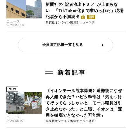
新聞社の“記者流出ドミノ”が止まらな
い 「TikToker化まで求められた」現場
記者から不満続出
有料
ニュース
集英社オンライン編集部ニュース班
2026.07.18
会員限定記事一覧を見る
新着記事
NEW
《イオンモール熊本爆発》避難後になぜ
再入館できた？ハビタ幹部は「気をつけ
て行ってらっしゃいと…モール職員は引
き止めなかった」と主張、イオンは「運
用を徹底できなかった可能性」
ニュース
2026.08.07
集英社オンライン編集部ニュース班