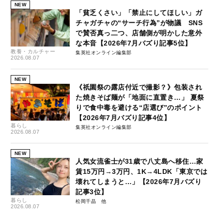
NEW
「貧乏くさい」「禁止にしてほしい」ガ
チャガチャの“サーチ行為”が物議 SNS
で賛否真っ二つ、店舗側が明かした意外
な本音【2026年7月バズり記事5位】
教養・カルチャー
集英社オンライン編集部
2026.08.07
NEW
《祇園祭の露店付近で撮影？》包装され
た焼きそば麺が「地面に直置き…」 夏祭
りで食中毒を避ける“店選び”のポイント
【2026年7月バズり記事4位】
暮らし
集英社オンライン編集部
2026.08.07
NEW
人気女流雀士が31歳で八丈島へ移住…家
賃15万円→3万円、1K→4LDK「東京では
壊れてしまうと…」【2026年7月バズり
記事3位】
暮らし
松岡千晶
2026.08.07