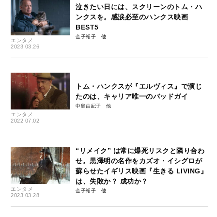
泣きたい日には、スクリーンのトム・ハ
ンクスを。感涙必至のハンクス映画
BEST5
金子裕子
エンタメ
2023.03.26
トム・ハンクスが『エルヴィス』で演じ
たのは、キャリア唯一のバッドガイ
中島由紀子
エンタメ
2022.07.02
“リメイク” は常に爆死リスクと隣り合わ
せ。黒澤明の名作をカズオ・イシグロが
蘇らせたイギリス映画『生きる LIVING』
は、失敗か？ 成功か？
エンタメ
金子裕子
2023.03.28