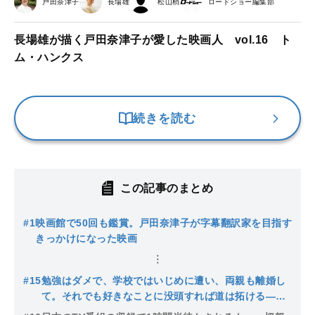
戸田奈津子
長場雄
松山梢
ロードショー編集部
長場雄が描く戸田奈津子が愛した映画人 vol.16 ト
ム・ハンクス
続きを読む
この記事のまとめ
#1
映画館で50回も鑑賞。戸田奈津子が字幕翻訳家を目指す
きっかけになった映画
#15
勉強はダメで、学校ではいじめに遭い、両親も離婚し
て。それでも好きなことに没頭すれば道は拓ける―戸
田奈津子さんが若者に伝えたい、スピルバーグ監督の