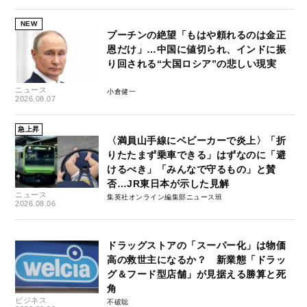
NEW
プーチンの絶望「もはや頼れるのは金正
恩だけ」…中国に値切られ、インドに振
り回される“大国ロシア”の悲しい現実
ニュース
小倉健一
2026.08.07
急上昇
〈満員山手線にベビーカーで炎上〉「折
りたたまず乗車できる」はずなのに「避
けるべき」「みんなで守るもの」と賛
否…JR東日本が示した見解
ニュース
集英社オンライン編集部ニュース班
2026.08.06
ドラッグストアの「スーパー化」は物価
高の救世主になるか？ 新業態「ドラッ
グ＆フード型店舗」が見据える勝算と死
角
ビジネス
不破聡