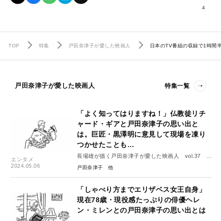
4
TOP
特集
戸田奈津子が愛した映画人
日本のTV番組の収録で1時
戸田奈津子が愛した映画人
特集一覧
「よく知ってはりますね！」仏教徒リチ
ャード・ギアと戸田奈津子の思い出と
は。巨匠・黒澤明に意見して現場を凍り
つかせたことも…
長場雄が描く戸田奈津子が愛した映画人 vol.37 リ
エンタメ
チャード・ギア
2024.05.06
戸田奈津子
「しゃべり方までエリザベス女王自身」
現在78歳・現役感たっぷりの俳優ヘレ
ン・ミレンとの戸田奈津子の思い出とは