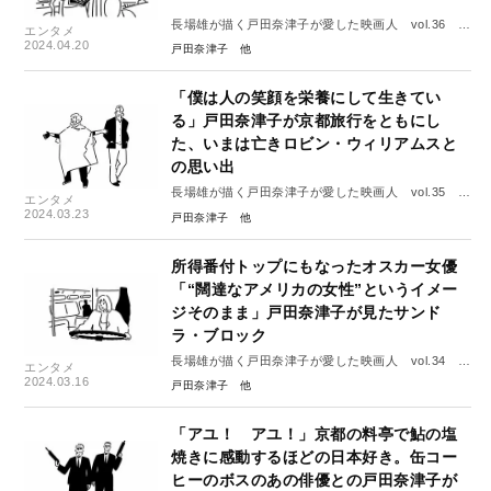
長場雄が描く戸田奈津子が愛した映画人 vol.36 ヘ
エンタメ
レン・ミレン
2024.04.20
戸田奈津子
「僕は人の笑顔を栄養にして生きてい
る」戸田奈津子が京都旅行をともにし
た、いまは亡きロビン・ウィリアムスと
の思い出
長場雄が描く戸田奈津子が愛した映画人 vol.35 ロ
エンタメ
ビン・ウィリアムズ
2024.03.23
戸田奈津子
所得番付トップにもなったオスカー女優
「“闊達なアメリカの女性”というイメー
ジそのまま」戸田奈津子が見たサンド
ラ・ブロック
長場雄が描く戸田奈津子が愛した映画人 vol.34 サ
エンタメ
ンドラ・ブロック
2024.03.16
戸田奈津子
「アユ！ アユ！」京都の料亭で鮎の塩
焼きに感動するほどの日本好き。缶コー
ヒーのボスのあの俳優との戸田奈津子が