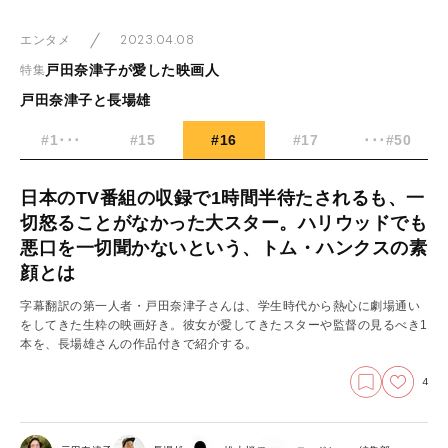
2023.04.08
エンタメ
戸田奈津子が愛した映画人
特集
戸田奈津子と長場雄
#1･･･
#15
#16
#17
･･･#50
日本のTV番組の収録で1時間半待たされるも、一
切怒ることがなかった大スター。ハリウッドでも
悪口を一切聞かないという、トム・ハンクスの素
顔とは
字幕翻訳の第一人者・戸田奈津子さんは、学生時代から熱心に劇場通い
をしてきた生粋の映画好き。彼女が愛してきたスターや監督の見るべき1
本を、長場雄さんの作品付きで紹介する。
4