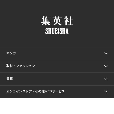
マンガ
取材・ファッション
少年マンガ
週刊少年ジャンプ
書籍
ファッション・美容
青年マンガ
ジャンプSQ.
Seventeen
週刊ヤングジャンプ
オンラインストア・その他WEBサービス
文芸・文庫・総合
芸能・情報・スポーツ
少女マンガ
Vジャンプ
non-no Web
ヤングジャンプ定期購読デジタル
すばる
Myojo
オンラインストア
りぼん
学芸・ノンフィクション・新書
最強ジャンプ
女性マンガ
@BAILA
ヤンジャン＋
小説すばる
週プレNEWS