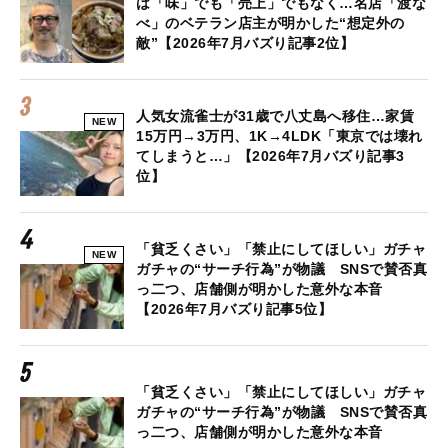
は「味」でも「売上」でもなく…名店「渡な
べ」のベテラン店主が明かした“想定外の
敵”【2026年7月バズり記事2位】
人気女流雀士が31歳で八丈島へ移住…家賃
NEW
15万円→3万円、1K→4LDK「東京では壊れ
てしまうと…」【2026年7月バズり記事3
位】
「貧乏くさい」「禁止にしてほしい」ガチャ
NEW
ガチャの“サーチ行為”が物議 SNSで賛否真
っ二つ、店舗側が明かした意外な本音
【2026年7月バズり記事5位】
「貧乏くさい」「禁止にしてほしい」ガチャ
ガチャの“サーチ行為”が物議 SNSで賛否真
っ二つ、店舗側が明かした意外な本音