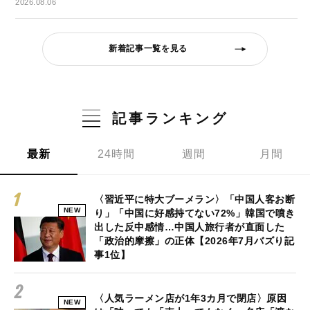
2026.08.06
新着記事一覧を見る
記事ランキング
最新
24時間
週間
月間
〈習近平に特大ブーメラン〉「中国人客お断
NEW
り」「中国に好感持てない72%」韓国で噴き
出した反中感情…中国人旅行者が直面した
「政治的摩擦」の正体【2026年7月バズり記
事1位】
〈人気ラーメン店が1年3カ月で閉店〉原因
NEW