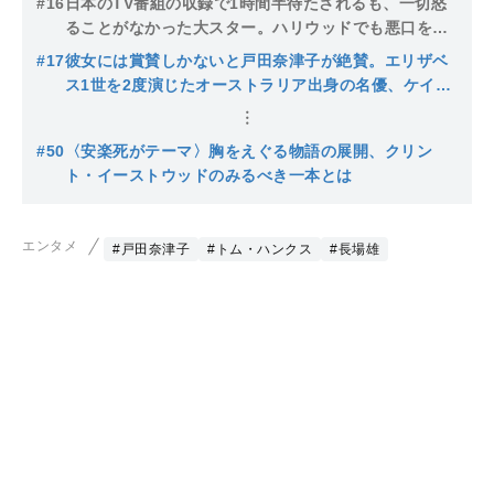
#16
日本のTV番組の収録で1時間半待たされるも、一切怒
半生
ることがなかった大スター。ハリウッドでも悪口を一
切聞かないという、トム・ハンクスの素顔とは
#17
彼女には賞賛しかないと戸田奈津子が絶賛。エリザベ
ス1世を2度演じたオーストラリア出身の名優、ケイ
ト・ブランシェット
#50
〈安楽死がテーマ〉胸をえぐる物語の展開、クリン
ト・イーストウッドのみるべき一本とは
エンタメ
#戸田奈津子
#トム・ハンクス
#長場雄