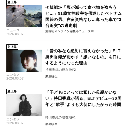
急上昇
≪飯能≫「腹が減って食べ物を盗もう
と…」91歳女性殺害を供述したベトナム
国籍の男、在留資格なし…奪った車で“3
台追突”の逃走劇
ニュース
集英社オンライン編集部ニュース班
2026.08.07
急上昇
「昔の私なら絶対に言えなかった」ELT
持田香織が明かす「嫌いなもの」を口に
するようになった理由
持田香織の現在地#2
エンタメ
黒島暁生
2026.08.07
急上昇
「子どもにとっては私しか母親がいな
い」持田香織が語る、ELTデビュー30周
年と“歌手”よりも大切にしたかった時間
持田香織の現在地#1
エンタメ
2026.08.07
黒島暁生