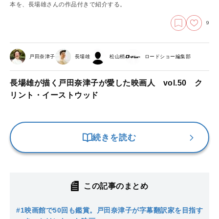
本を、長場雄さんの作品付きで紹介する。
9
戸田奈津子
長場雄
松山梢
ロードショー編集部
長場雄が描く戸田奈津子が愛した映画人 vol.50 ク
リント・イーストウッド
続きを読む
この記事のまとめ
#1
映画館で50回も鑑賞。戸田奈津子が字幕翻訳家を目指す