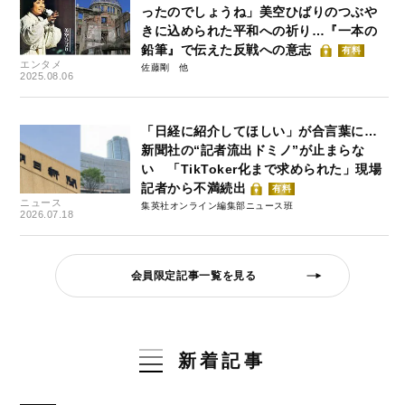
ったのでしょうね」美空ひばりのつぶや
きに込められた平和への祈り…『一本の
鉛筆』で伝えた反戦への意志
有料
エンタメ
佐藤剛
2025.08.06
「日経に紹介してほしい」が合言葉に…
新聞社の“記者流出ドミノ”が止まらな
い 「TikToker化まで求められた」現場
記者から不満続出
有料
ニュース
集英社オンライン編集部ニュース班
2026.07.18
会員限定記事一覧を見る
新着記事