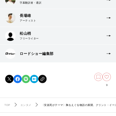
字幕翻訳者・通訳
長場雄
アーティスト
松山梢
フリーライター
ロードショー編集部
9
TOP
エンタメ
〈安楽死がテーマ〉胸をえぐる物語の展開、クリント・イー