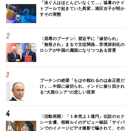
「泳ぐ人はほとんどいなくて…」猛暑のナイ
トプールで起きていた異変…港区女子が明か
すその実態
〈屈辱のプーチン〉習近平に「値切られ」
「無視され」まるで主従関係…苦境深刻化の
ロシアが中国の属国になりつつある背景
プーチンの絶望「もはや頼れるのは金正恩だ
け」…中国に値切られ、インドに振り回され
る“大国ロシア”の悲しい現実
〈活動再開〉「１本売上１億円」伝説のセク
シー女優、桜樹ルイのデビュー秘話「サイパ
ンでのイメージビデオ撮影で騙されて、その