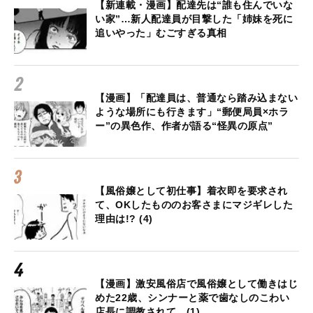
【新連載・漫画】配達先は“誰も住んでいな
い家”…新人配達員が目撃した「姉妹を死に
追いやった」むごすぎる真相
【漫画】「配達員は、普通なら踏み込まない
ような場所にも行きます」“郵便局員×ホラ
ー”の異色作、作者が語る“怪異の原点”
【風俗嬢として初仕事】着衣即を要求され
て、OKしたもののお客さまにマジギレした
理由は!? (4)
【漫画】激安風俗店で風俗嬢として働きはじ
めた22歳、シンナーと薬で歯なしのこわい
店長に調教されて…(1)