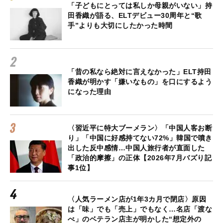
「子どもにとっては私しか母親がいない」持
田香織が語る、ELTデビュー30周年と“歌
手”よりも大切にしたかった時間
「昔の私なら絶対に言えなかった」ELT持田
香織が明かす「嫌いなもの」を口にするよう
になった理由
〈習近平に特大ブーメラン〉「中国人客お断
り」「中国に好感持てない72%」韓国で噴き
出した反中感情…中国人旅行者が直面した
「政治的摩擦」の正体【2026年7月バズり記
事1位】
〈人気ラーメン店が1年3カ月で閉店〉原因
は「味」でも「売上」でもなく…名店「渡な
べ」のベテラン店主が明かした“想定外の