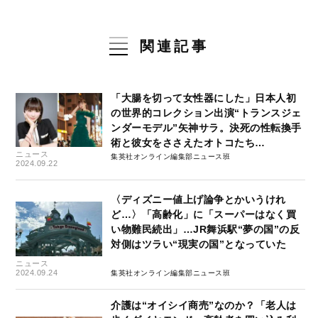
関連記事
「大腸を切って女性器にした」日本人初
の世界的コレクション出演“トランスジェ
ンダーモデル”矢神サラ。決死の性転換手
術と彼女をささえたオトコたち…
ニュース
集英社オンライン編集部ニュース班
2024.09.22
〈ディズニー値上げ論争とかいうけれ
ど…〉「高齢化」に「スーパーはなく買
い物難民続出」…JR舞浜駅“夢の国”の反
対側はツラい“現実の国”となっていた
ニュース
2024.09.24
集英社オンライン編集部ニュース班
介護は“オイシイ商売”なのか？「老人は