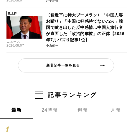
2026.08.07
井手隊長
急上昇
〈習近平に特大ブーメラン〉「中国人客
お断り」「中国に好感持てない72%」韓
国で噴き出した反中感情…中国人旅行者
が直面した「政治的摩擦」の正体【2026
年7月バズり記事1位】
ニュース
2026.08.07
小倉健一
新着記事一覧を見る
記事ランキング
最新
24時間
週間
月間