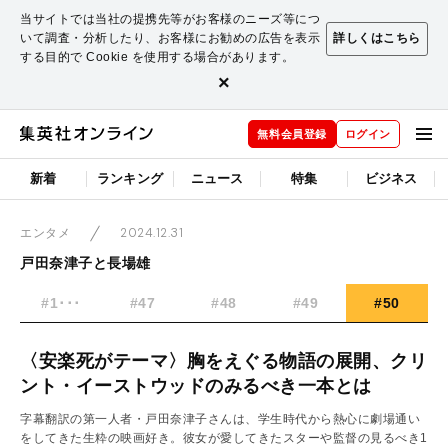
当サイトでは当社の提携先等がお客様のニーズ等につ
いて調査・分析したり、お客様にお勧めの広告を表示
詳しくはこちら
する目的で Cookie を使用する場合があります。
×
無料会員登録
ログイン
新着
ランキング
ニュース
特集
ビジネス
2024.12.31
エンタメ
戸田奈津子と長場雄
#1･･･
#47
#48
#49
#50
〈安楽死がテーマ〉胸をえぐる物語の展開、クリ
ント・イーストウッドのみるべき一本とは
字幕翻訳の第一人者・戸田奈津子さんは、学生時代から熱心に劇場通い
をしてきた生粋の映画好き。彼女が愛してきたスターや監督の見るべき1