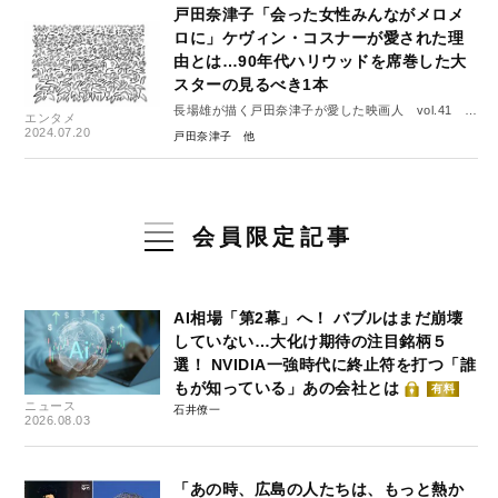
戸田奈津子「会った女性みんながメロメ
ロに」ケヴィン・コスナーが愛された理
由とは…90年代ハリウッドを席巻した大
スターの見るべき1本
長場雄が描く戸田奈津子が愛した映画人 vol.41 ケ
エンタメ
ヴィン・コスナー
2024.07.20
戸田奈津子
会員限定記事
AI相場「第2幕」へ！ バブルはまだ崩壊
していない…大化け期待の注目銘柄５
選！ NVIDIA一強時代に終止符を打つ「誰
もが知っている」あの会社とは
有料
ニュース
石井僚一
2026.08.03
「あの時、広島の人たちは、もっと熱か