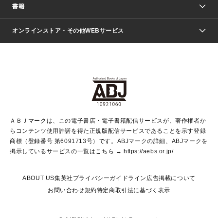
週刊少年ジャンプ
書籍
ファッション・美容
青年マンガ
ジャンプSQ.
Seventeen
週刊ヤングジャンプ
オンラインストア・その他WEBサービス
文芸・文庫・総合
芸能・情報・スポーツ
少女マンガ
Vジャンプ
non-no Web
ヤングジャンプ定期購読デジタル
すばる
Myojo
オンラインストア
りぼん
学芸・ノンフィクション・新書
最強ジャンプ
女性マンガ
@BAILA
ヤンジャン＋
小説すばる
週プレNEWS
マーガレット
集英社OTOコンテンツ
集英社 学芸編集部
少年ジャンプ＋
その他WEBサービス
クッキー
ライトノベル・ノベライズ
MAQUIA ONLINE
となりのヤングジャンプ
集英社 文芸ステーション
週プレ グラジャパ！
別冊マーガレット
SHUEISHA MANGA-ART HERITAGE
集英社 ビジネス書
ゼブラック
ココハナ
SHUEISHA ADNAVI
SPUR.JP
集英社Webマガジン Cobalt
グランドジャンプ
web 集英社文庫
キッズ
web Sportiva
マンガMee
ジャンプキャラクターズストア
集英社新書
ジャンプルーキー！
月刊オフィスユー
ＡＢＪマークは、この電子書店・電子書籍配信サービスが、著作権者か
EDITOR'S LAB
LEE
集英社オレンジ文庫
ウルトラジャンプ
青春と読書
パラスポ＋！
らコンテンツ使用許諾を得た正規版配信サービスであることを示す登録
集英社みらい文庫
リマコミ＋
HAPPY PLUS STORE
集英社新書プラス
ジャンプTOON
商標（登録番号 第6091713号）です。ABJマークの詳細、ABJマークを
Marisol
シフォン文庫
アジア人物史
S-KIDS.LAND
マンガMeets
掲示しているサービスの一覧はこちら →
https://aebs.or.jp/
shueisha vox
よみタイ
S-MANGA
Web éclat
ダッシュエックス文庫
LEEマルシェ
kotoba
集英社ジャンプリミックス
ABOUT US
集英社プライバシーガイドライン
広告掲載について
T JAPAN:The New York Times Style Magazine
JUMP j BOOKS
お問い合わせ
規約
特定商取引法に基づく表示
SHOP Marisol
e!集英社
集英社コミック文庫
集英社女性誌ポータル
éclat premium
imidas