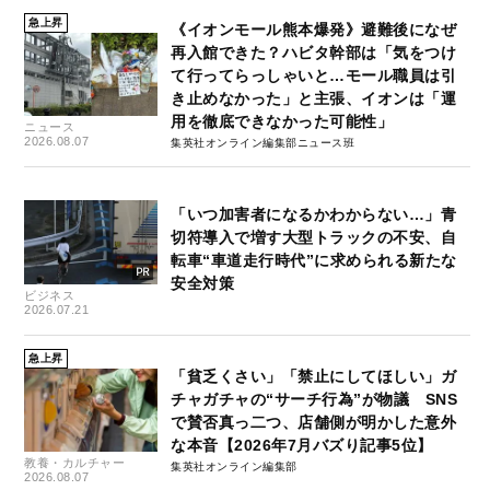
急上昇
《イオンモール熊本爆発》避難後になぜ
再入館できた？ハビタ幹部は「気をつけ
て行ってらっしゃいと…モール職員は引
き止めなかった」と主張、イオンは「運
用を徹底できなかった可能性」
ニュース
2026.08.07
集英社オンライン編集部ニュース班
「いつ加害者になるかわからない…」青
切符導入で増す大型トラックの不安、自
転車“車道走行時代”に求められる新たな
安全対策
ビジネス
2026.07.21
急上昇
「貧乏くさい」「禁止にしてほしい」ガ
チャガチャの“サーチ行為”が物議 SNS
で賛否真っ二つ、店舗側が明かした意外
な本音【2026年7月バズり記事5位】
教養・カルチャー
集英社オンライン編集部
2026.08.07