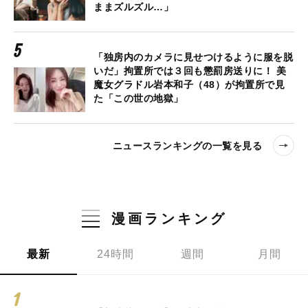
ままズルズル…」
「独房内のカメラに見せつけるように服を脱
いだ」拘置所では３回も懲罰房送りに！ 美
魔女グラドル岩本和子（48）が拘置所で見
た「この世の地獄」
ニュースランキングの一覧を見る
漫画ランキング
最新
24時間
週間
月間