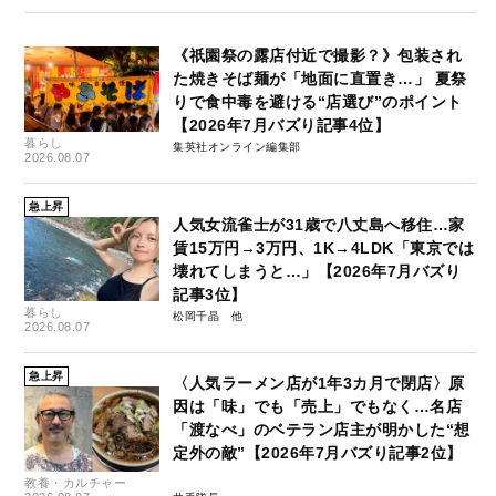
《祇園祭の露店付近で撮影？》包装され
た焼きそば麺が「地面に直置き…」 夏祭
りで食中毒を避ける“店選び”のポイント
【2026年7月バズり記事4位】
暮らし
集英社オンライン編集部
2026.08.07
急上昇
人気女流雀士が31歳で八丈島へ移住…家
賃15万円→3万円、1K→4LDK「東京では
壊れてしまうと…」【2026年7月バズり
記事3位】
暮らし
松岡千晶
2026.08.07
急上昇
〈人気ラーメン店が1年3カ月で閉店〉原
因は「味」でも「売上」でもなく…名店
「渡なべ」のベテラン店主が明かした“想
定外の敵”【2026年7月バズり記事2位】
教養・カルチャー