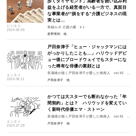
歩くダイヤモンド」高齢者を囲い込み利
益を上げる経営者がいる一方で、真面目
な事業者が“損をする”介護ビジネスの現
実とは…
ビジネス
実録ルポ 介護の裏 ♯１
2024.06.05
甚野博則
戸田奈津子「ヒュー・ジャックマンには
がっかりしたことも…」ハリウッドデビ
ュー後にブロードウェイでもスターにな
った稀有な俳優の素顔とは
長場雄が描く戸田奈津子が愛した映画人 vol.43 ヒ
エンタメ
ュー・ジャックマン
2024.08.11
戸田奈津子
かつては大スターでも断れなかった「年
間契約」とは？ ハリウッドを変えてい
く新時代俳優エマ・ストーン
長場雄が描く戸田奈津子が愛した映画人 vol.42 エ
エンタメ
マ・ストーン
戸田奈津子
2024.07.28