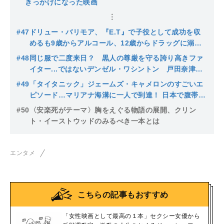
きっかけになった映画
#47
ドリュー・バリモア、『E.T』で子役として成功を収
めるも9歳からアルコール、12歳からドラッグに溺れ
て…戸田奈津子も驚いた大人になってからの変わりよ
#48
同じ服で二度来日？ 黒人の尊厳を守る誇り高きファ
う
イター...ではないデンゼル・ワシントン 戸田奈津子
が見た素顔
#49
「タイタニック」ジェームズ・キャメロンのすごいエ
ピソード…マリアナ海溝に一人で到達！ 日本で腹帯を
買った唯一の映画監督？
#50
〈安楽死がテーマ〉胸をえぐる物語の展開、クリン
ト・イーストウッドのみるべき一本とは
エンタメ
こちらの記事もおすすめ
「女性映画として最高の１本」セクシー女優から