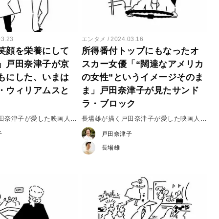
03.23
エンタメ
2024.03.16
笑顔を栄養にして
所得番付トップにもなったオ
」戸田奈津子が京
スカー女優「“闊達なアメリカ
もにした、いまは
の女性”というイメージそのま
・ウィリアムスと
ま」戸田奈津子が見たサンド
ラ・ブロック
戸田奈津子が愛した映画人
長場雄が描く戸田奈津子が愛した映画人
ビン・ウィリアムズ
vol.34 サンドラ・ブロック
子
戸田奈津子
長場雄