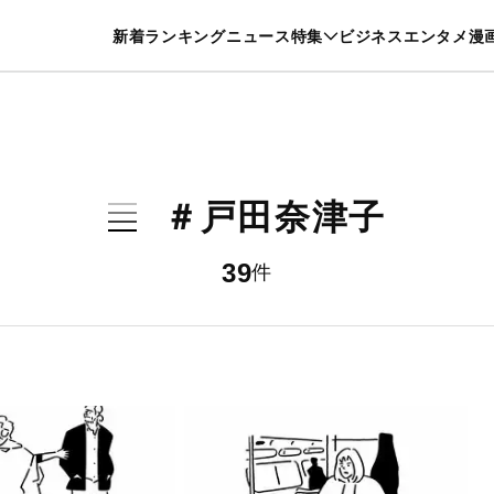
特集一覧を見る
漫画一覧を見る
新着
ランキング
ニュース
特集
ビジネス
エンタメ
漫
養・カルチャー
暮らし
スポーツ
ヘルスケア
美容
グルメ
＃戸田奈津子
39
件