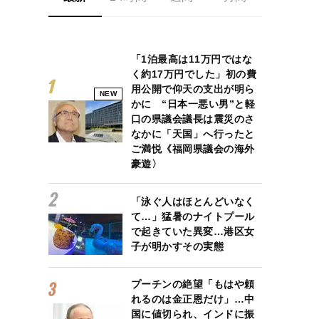
「1泊最高は11万円ではな
く約17万円でした」初の費
用公開で仰天の支出が明ら
NEW
かに “日本一悪い男”と軽
口の県議会議長は震災のさ
なかに「天国」へ行ったと
ご満悦《福岡県議会の海外
豪遊〉
「泳ぐ人はほとんどいなく
て…」猛暑のナイトプール
で起きていた異変…港区女
子が明かすその実態
プーチンの絶望「もはや頼
れるのは金正恩だけ」…中
国に値切られ、インドに振