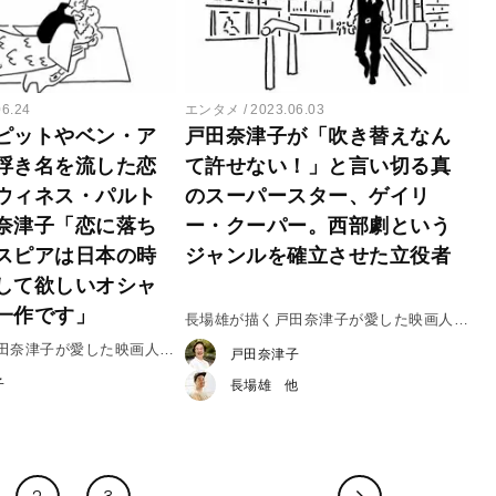
06.24
エンタメ
2023.06.03
ピットやベン・ア
戸田奈津子が「吹き替えなん
浮き名を流した恋
て許せない！」と言い切る真
ウィネス・パルト
のスーパースター、ゲイリ
奈津子「恋に落ち
ー・クーパー。西部劇という
スピアは日本の時
ジャンルを確立させた立役者
して欲しいオシャ
一作です」
長場雄が描く戸田奈津子が愛した映画人
vol.19 ゲイリー・クーパー
戸田奈津子が愛した映画人
戸田奈津子
ウィネス・パルトロウ
子
長場雄