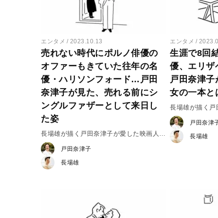
エンタメ
2023.10.13
エンタメ
2023.
売れない時代にポルノ俳優の
生涯で8回
オファーもきていた往年の名
優、エリザ
優・ハリソンフォード…戸田
戸田奈津子
奈津子が見た、売れる前にシ
女の一本と
ングルファザーとして来日し
長場雄が描く
た姿
vol.23 エ
戸田奈津
長場雄が描く戸田奈津子が愛した映画人
長場雄
vol.24 ハリソン・フォード
戸田奈津子
長場雄