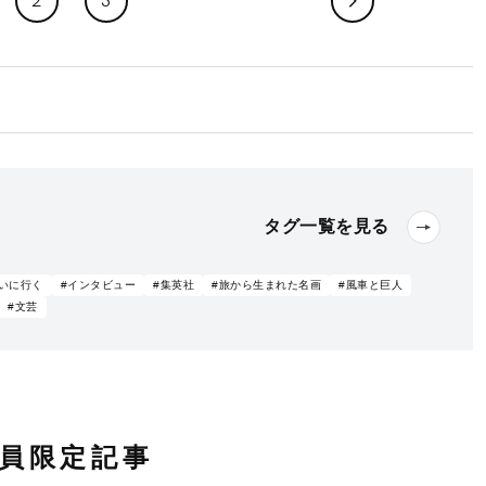
2
3
タグ一覧を見る
いに行く
#インタビュー
#集英社
#旅から生まれた名画
#風車と巨人
#文芸
員限定記事