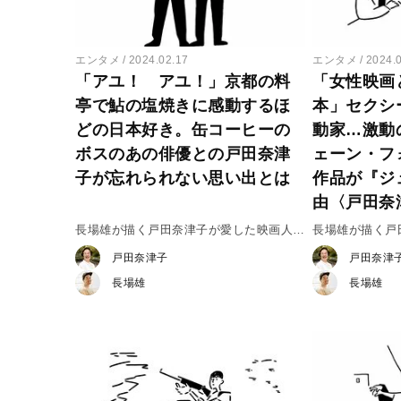
エンタメ
2024.02.17
エンタメ
2024.
「アユ！ アユ！」京都の料
「女性映画
亭で鮎の塩焼きに感動するほ
本」セクシ
どの日本好き。缶コーヒーの
動家…激動
ボスのあの俳優との戸田奈津
ェーン・フ
子が忘れられない思い出とは
作品が『ジ
由〈戸田奈
長場雄が描く戸田奈津子が愛した映画人
長場雄が描く
vol.33 トミー・リー・ジョーンズ
vol.32 ジェ
戸田奈津子
戸田奈津
長場雄
長場雄