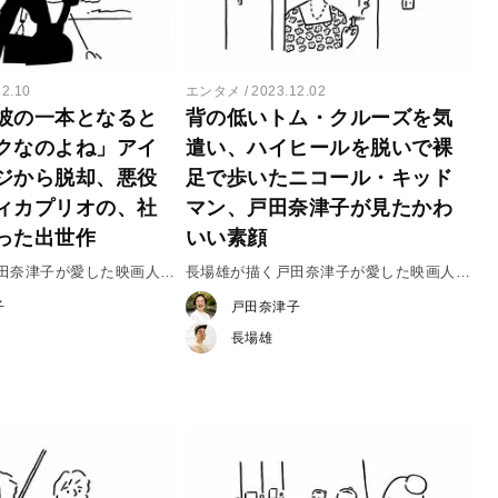
12.10
エンタメ
2023.12.02
彼の一本となると
背の低いトム・クルーズを気
クなのよね」アイ
遣い、ハイヒールを脱いで裸
ジから脱却、悪役
足で歩いたニコール・キッド
ィカプリオの、社
マン、戸田奈津子が見たかわ
った出世作
いい素顔
戸田奈津子が愛した映画人
長場雄が描く戸田奈津子が愛した映画人
オナルド・ディカプリオ
vol.28 ニコール・キッドマン
子
戸田奈津子
長場雄