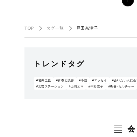
1
TOP
タグ一覧
戸田奈津子
トレンドタグ
#岩井圭也
#青春と読書
#小説
#エッセイ
#会いたい人に会
#文芸ステーション
#山崎エマ
#中野京子
#教養･カルチャー
会