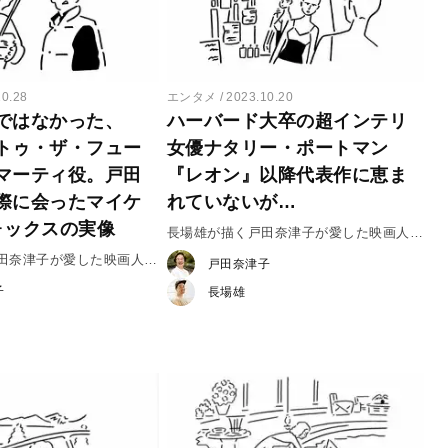
10.28
エンタメ
2023.10.20
ではなかった、
ハーバード大卒の超インテリ
トゥ・ザ・フュー
女優ナタリー・ポートマン
マーティ役。戸田
『レオン』以降代表作に恵ま
際に会ったマイケ
れていないが…
ォックスの実像
長場雄が描く戸田奈津子が愛した映画人
vol.25 ナタリー・ポートマン
戸田奈津子が愛した映画人
戸田奈津子
ケル・J・フォックス
子
長場雄