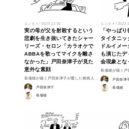
エンタメ
2023.12.30
エンタメ
2023.
実の母が父を射殺するという
「やっぱり
悲劇を生き抜いてきたシャー
タイタニッ
リーズ・セロン「カラオケで
ドルイメー
ABBAを歌ってマイクを離さ
も演じたデ
なかった」戸田奈津子が見た
会現象とな
意外な素顔
長場雄が描く
vol.29 レ
長場雄が描く戸田奈津子が愛した映画人
戸田奈津
vol.30 シャーリーズ・セロン
戸田奈津子
長場雄
長場雄