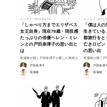
エンタメ
2024.04.20
エンタメ
2024.
「しゃべり方までエリザベス
「僕は人の
女王自身」現在78歳・現役感
生きている
たっぷりの俳優ヘレン・ミレ
都旅行をと
ンとの戸田奈津子の思い出と
亡きロビン
は
の思い出
長場雄が描く戸田奈津子が愛した映画人
長場雄が描く
vol.36 ヘレン・ミレン
vol.35 ロ
戸田奈津子
戸田奈津
長場雄
長場雄