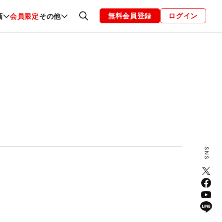
無料会員登録
ログイン
画
会員限定
その他
ファッション
恋愛・結婚
編集部
お知らせ