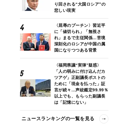
り回される“大国ロシア”の
悲しい現実
〈屈辱のプーチン〉習近平
に「値切られ」「無視さ
れ」まるで主従関係…苦境
深刻化のロシアが中国の属
国になりつつある背景
〈福岡県議“実弾”疑惑〉
「人の弱みに付け込んだカ
ツアゲ」正副議長ポストの
ために「現金を払った」証
言が続々…声紋鑑定99.99％
以上でも、もらった副議長
は「記憶にない」
ニュースランキングの一覧を見る