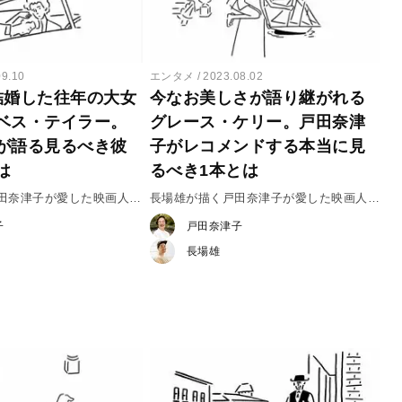
09.10
エンタメ
2023.08.02
結婚した往年の大女
今なお美しさが語り継がれる
ベス・テイラー。
グレース・ケリー。戸田奈津
が語る見るべき彼
子がレコメンドする本当に見
は
るべき1本とは
戸田奈津子が愛した映画人
長場雄が描く戸田奈津子が愛した映画人
リザベス・テイラー
vol.22 グレース・ケリー
子
戸田奈津子
長場雄