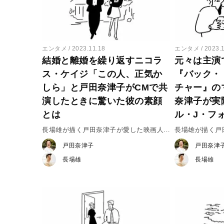
エンタメ
2023.11.18
エンタメ
2023.
結婚と離婚を繰り返すニコラ
元々は主演
ス・ケイジ「この人、正気か
『バック・
しら」と戸田奈津子がCMで共
チャー』の
演したときに驚いた彼の素顔
奈津子が実
とは
ル・J・フ
長場雄が描く戸田奈津子が愛した映画人
長場雄が描く
vol.27 ニコラス・ケイジ
vol.26 マイ
戸田奈津子
戸田奈津
長場雄
長場雄