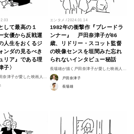
02.03
エンタメ
2024.01.14
として最高の１
1982年の衝撃作『ブレードラ
ー女優から反戦運
ンナー』 戸田奈津子が86
の人生をおくるジ
歳、リドリー・スコット監督
ォンダの見るべき
の映像センスを垣間みた忘れ
ュリア』である理
られないインタビュー秘話
津子〉
長場雄が描く戸田奈津子が愛した映画人
vol.31 リドリー・スコット監督
戸田奈津子が愛した映画人
戸田奈津子
ーン・フォンダ
子
長場雄