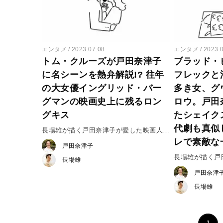
エンタメ
2023.07.08
エンタメ
2023.
トム・クルーズが戸田奈津子
ブラッド・
に名シーンを熱弁解説!? 往年
フレックと
の大女優イングリッド・バー
多き女、グ
グマンの映画史上に残るロン
ロウ。戸田
グキス
たシェイク
代劇も真似
長場雄が描く戸田奈津子が愛した映画人
レで素敵な
vol.21 イングリッド・バーグマン
戸田奈津子
長場雄が描く
長場雄
vol.20 グ
戸田奈津
長場雄