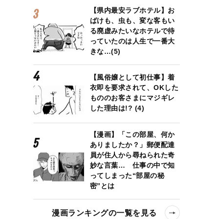
【県内最安ラブホテル】お
ばけも、虫も、変な客もい
る廃虚みたいなホテルで待
っていたのは人生で一番大
きな…(5)
【風俗嬢として初仕事】着
衣即を要求されて、OKした
もののお客さまにマジギレ
した理由は!? (4)
【漫画】「この部屋、何か
ありましたか？」郵便配達
員が住人から尋ねられた奇
妙な言葉… 仕事の中で知
ってしまった“部屋の秘
密”とは
漫画ランキングの一覧を見る