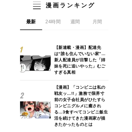
漫画ランキング
最新
24時間
週間
月間
【新連載・漫画】配達先
は“誰も住んでいない家”…
新人配達員が目撃した「姉
妹を死に追いやった」むご
すぎる真相
【漫画】「コンビニは私の
戦友ッ…!!」激務で限界寸
前の女子会社員がひたすら
コンビニグルメに癒され
る…3食すべてコンビニ飯生
活を続けてきた漫画家が描
きたかったものとは