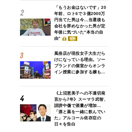
「もうお金はないです」20
年前、ロト6で３億2000万
円当てた男は今…当選後も
会社を辞めなかった男が定
年後に気づいた“本当の自
由”
有料
風俗店が現役女子大生だら
けになっている理由。ソー
プランドの個室からオンラ
イン授業に参加する嬢も…
《上沼恵美子への不適切発
言から7年》スーマラ武智、
誹謗中傷で酒量が増加…
「酒と薬を一緒に飲んでい
た」アルコール依存症の
日々を告白