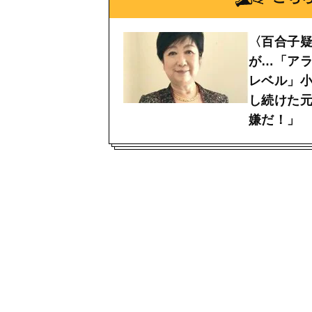
〈百合子
が…「アラ
レベル」小
し続けた
嫌だ！」