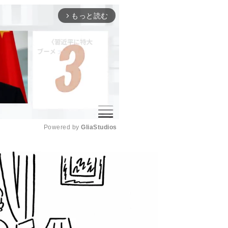
もっと読む
arrow_forward_ios
Powered by 
GliaStudios
M
u
t
e