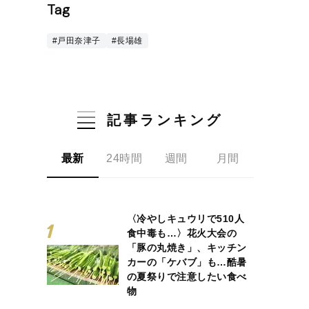
Tag
#戸田奈津子
#長場雄
記事ランキング
最新
24時間
週間
月間
〈冷やしキュウリで510人
食中毒も…〉花火大会の
「豚の丸焼き」、キッチン
カーの「ケバブ」も…酷暑
の夏祭りで注意したい食べ
物