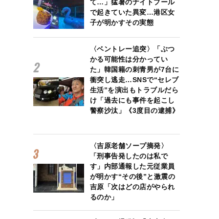
て…」猛暑のナイトプール
で起きていた異変…港区女
子が明かすその実態
〈ベントレー追突〉「ぶつ
かる可能性は分かってい
た」韓国籍の刺青男が7台に
衝突し逃走…SNSで“セレブ
生活”を演出もトラブルだら
け「過去にも事件を起こし
警察沙汰」《3度目の逮捕》
〈吉原老舗ソープ摘発〉
「刑事告発したのは私で
す」内部通報した元従業員
が明かす“その後”と激震の
吉原「次はどの店がやられ
るのか」