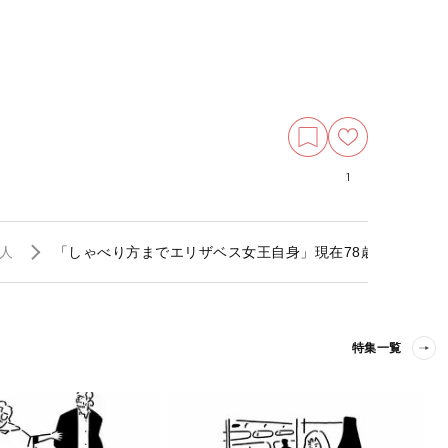
1
人
「しゃべり方までエリザベス女王自身」現在78歳・現役感
特集一覧