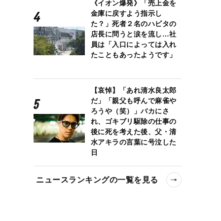
《イオン爆発》「売上金を
金庫に戻すよう指示し
た？」死者２名のハビタの
店長に問うと涙を流し…社
員は「入口によっては入れ
たこともあったようです」
【哀悼】「あれ清水良太郎
だ」「親父も呼んで麻雀や
ろうや（笑）」バカにさ
れ、ゴキブリ駆除の仕事の
後に死を考えた後、父・清
水アキラの言葉に号泣した
日
ニュースランキングの一覧を見る