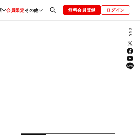
無料会員登録
ログイン
画
会員限定
その他
ファッション
恋愛・結婚
編集部
お知らせ