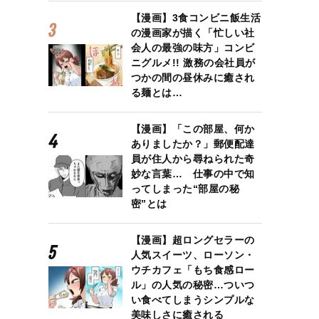
【漫画】3食コンビニ飯生活
の漫画家が描く「忙しい社
会人の最強の味方」コンビ
ニグルメ!! 激務の会社員が
つかの間の昼休みに癒され
る麺とは…
【漫画】「この部屋、何か
ありましたか？」郵便配達
員が住人から尋ねられた奇
妙な言葉… 仕事の中で知
たっぷりの俳優ヘレン・ミレンとの戸田奈津子の思い出とは
ってしまった“部屋の秘
密”とは
【漫画】超ロングセラーの
人気スイーツ、ローソン・
ウチカフェ「もち食感ロー
ル」の人気の秘密…ついつ
い食べてしまうシンプルな
美味しさに癒される