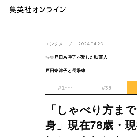
教
2024.04.20
エンタメ
特集
戸田奈津子が愛した映画人
戸田奈津子と長場雄
#1･･･
#35
「しゃべり方まで
身」現在78歳・