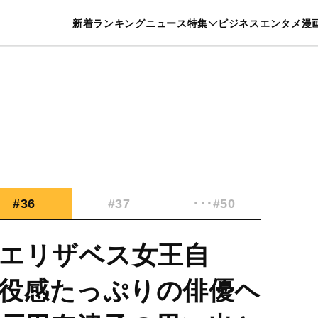
特集一覧を見る
漫画一覧を見る
新着
ランキング
ニュース
特集
ビジネス
エンタメ
漫
養・カルチャー
暮らし
スポーツ
ヘルスケア
美容
グルメ
#36
#37
･･･#50
エリザベス女王自
現役感たっぷりの俳優ヘ