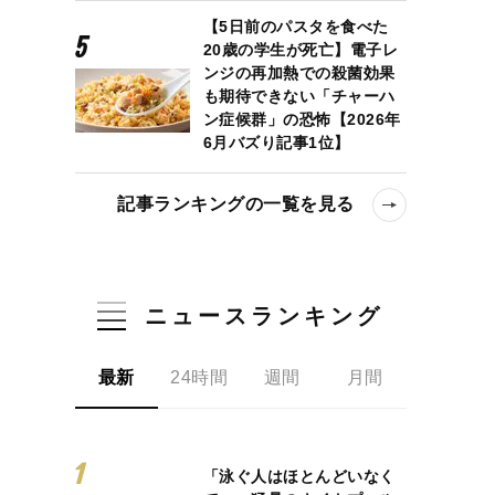
【5日前のパスタを食べた
20歳の学生が死亡】電子レ
ンジの再加熱での殺菌効果
も期待できない「チャーハ
ン症候群」の恐怖【2026年
6月バズり記事1位】
記事ランキングの一覧を見る
ニュースランキング
最新
24時間
週間
月間
「泳ぐ人はほとんどいなく