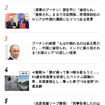
〈屈辱のプーチン〉習近平に「値切られ」
「無視され」まるで主従関係…苦境深刻化の
ロシアが中国の属国になりつつある背景
プーチンの絶望「もはや頼れるのは金正恩だ
け」…中国に値切られ、インドに振り回され
る“大国ロシア”の悲しい現実
≪飯能≫「腹が減って食べ物を盗もうと…」
NEW
91歳女性殺害を供述したベトナム国籍の
男、在留資格なし…奪った車で“3台追突”の
逃走劇
〈吉原老舗ソープ摘発〉「刑事告発したのは