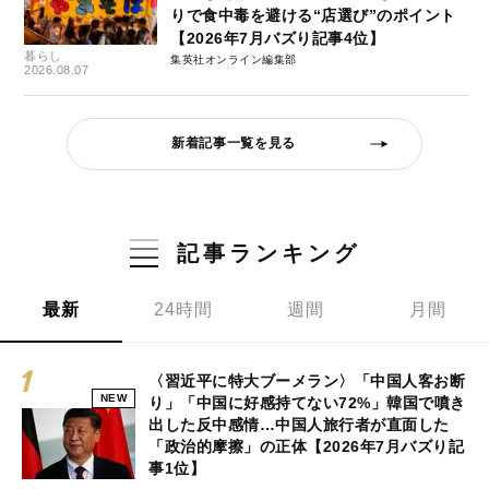
りで食中毒を避ける“店選び”のポイント
【2026年7月バズり記事4位】
暮らし
集英社オンライン編集部
2026.08.07
新着記事一覧を見る
記事ランキング
最新
24時間
週間
月間
〈習近平に特大ブーメラン〉「中国人客お断
NEW
り」「中国に好感持てない72%」韓国で噴き
出した反中感情…中国人旅行者が直面した
「政治的摩擦」の正体【2026年7月バズり記
事1位】