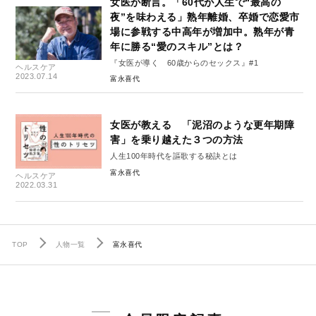
女医が断言。「60代が人生で“最高の
夜”を味わえる」熟年離婚、卒婚で恋愛市
場に参戦する中高年が増加中。熟年が青
年に勝る“愛のスキル”とは？
『女医が導く 60歳からのセックス』#1
ヘルスケア
2023.07.14
富永喜代
女医が教える 「泥沼のような更年期障
害」を乗り越えた３つの方法
人生100年時代を謳歌する秘訣とは
富永喜代
ヘルスケア
2022.03.31
TOP
人物一覧
富永喜代