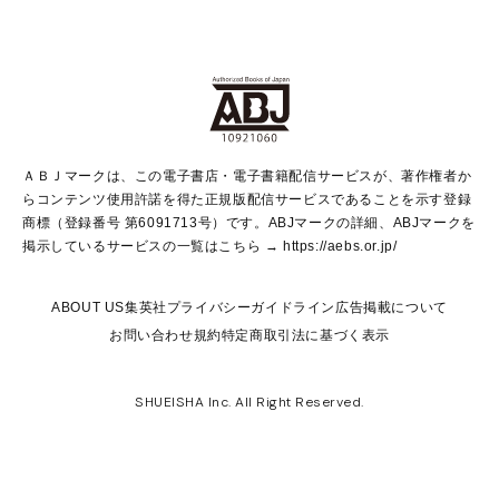
non-no Web
ヤングジャンプ定期購読デジタル
すばる
Myojo
オンラインストア
りぼん
学芸・ノンフィクション・新書
最強ジャンプ
女性マンガ
@BAILA
ヤンジャン＋
小説すばる
週プレNEWS
マーガレット
集英社OTOコンテンツ
集英社 学芸編集部
少年ジャンプ＋
その他WEBサービス
クッキー
ライトノベル・ノベライズ
MAQUIA ONLINE
となりのヤングジャンプ
集英社 文芸ステーション
週プレ グラジャパ！
別冊マーガレット
SHUEISHA MANGA-ART HERITAGE
集英社 ビジネス書
ゼブラック
ココハナ
SHUEISHA ADNAVI
SPUR.JP
集英社Webマガジン Cobalt
グランドジャンプ
web 集英社文庫
キッズ
web Sportiva
マンガMee
ジャンプキャラクターズストア
集英社新書
ジャンプルーキー！
月刊オフィスユー
ＡＢＪマークは、この電子書店・電子書籍配信サービスが、著作権者か
EDITOR'S LAB
LEE
集英社オレンジ文庫
ウルトラジャンプ
青春と読書
パラスポ＋！
らコンテンツ使用許諾を得た正規版配信サービスであることを示す登録
集英社みらい文庫
リマコミ＋
HAPPY PLUS STORE
集英社新書プラス
ジャンプTOON
商標（登録番号 第6091713号）です。ABJマークの詳細、ABJマークを
Marisol
シフォン文庫
アジア人物史
S-KIDS.LAND
マンガMeets
掲示しているサービスの一覧はこちら →
https://aebs.or.jp/
shueisha vox
よみタイ
S-MANGA
Web éclat
ダッシュエックス文庫
LEEマルシェ
kotoba
集英社ジャンプリミックス
ABOUT US
集英社プライバシーガイドライン
広告掲載について
T JAPAN:The New York Times Style Magazine
JUMP j BOOKS
お問い合わせ
規約
特定商取引法に基づく表示
SHOP Marisol
e!集英社
集英社コミック文庫
集英社女性誌ポータル
éclat premium
imidas
MEN'S NON-NO WEB
SHUEISHA Inc. All Right Reserved.
mirabella
UOMO
mirabella homme