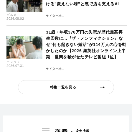
ける"変えない味"と裏で店を支えるAI
グルメ
ライター神山
2026.08.02
31歳・年収370万円の失恋が歴代最高再
生回数に…『ザ・ノンフィクション』な
ぜ“何も起きない婚活”が114万人の心を動
かしたのか【2026 集英社オンライン上半
期 世間を騒がせたテレビ番組 1位】
エンタメ
2026.07.31
ライター神山
特集一覧を見る