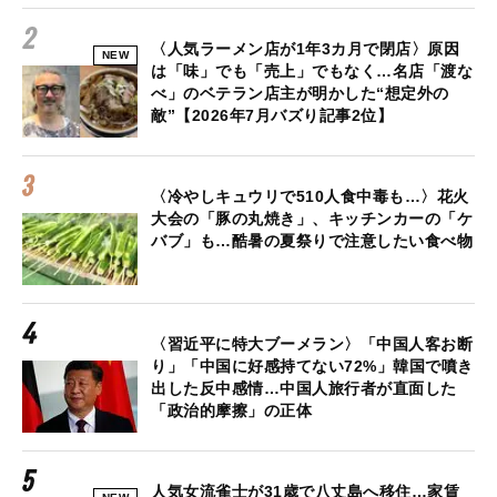
〈人気ラーメン店が1年3カ月で閉店〉原因
NEW
は「味」でも「売上」でもなく…名店「渡な
べ」のベテラン店主が明かした“想定外の
敵”【2026年7月バズり記事2位】
〈冷やしキュウリで510人食中毒も…〉花火
大会の「豚の丸焼き」、キッチンカーの「ケ
バブ」も…酷暑の夏祭りで注意したい食べ物
〈習近平に特大ブーメラン〉「中国人客お断
り」「中国に好感持てない72%」韓国で噴き
出した反中感情…中国人旅行者が直面した
「政治的摩擦」の正体
人気女流雀士が31歳で八丈島へ移住…家賃