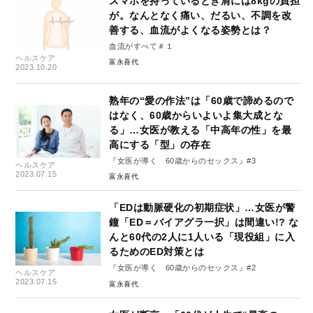
スマホを持っているとき肩には8kgの負担
が。なんとなく痛い、だるい、不調を改
善する、血流がよくなる姿勢とは？
血流がすべて＃１
ヘルスケア
富永喜代
2023.10.20
熟年の“愛の作法”は「60歳で諦めるので
はなく、60歳からいよいよ集大成とな
る」…女医が教える「中高年の性」を最
高にする「型」の存在
『女医が導く 60歳からのセックス』#3
ヘルスケア
2023.07.15
富永喜代
「EDは動脈硬化の初期症状」…女医が警
鐘「ED＝バイアグラ一択」は間違い!? な
んと60代の2人に1人いる「現役組」に入
るためのED対策とは
『女医が導く 60歳からのセックス』#2
ヘルスケア
2023.07.15
富永喜代