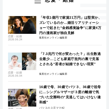
恋愛・結婚
「年収1億円で家賃21万円」は堅実か、
ズレているのか…婚活リアリティーシ
ョーで起きた“金銭感覚論争”に家賃4万
円の漫画家が独自見解
恋愛・結婚
集英社オンライン編集部
2026.06.24
「7.3兆円で何が変わった？」出生数過
去最少…こども家庭庁批判の裏で見落
とされる“若者が結婚できない現実”
恋愛・結婚
集英社オンライン編集部
2026.06.04
16歳で母、30歳でバツ３、36歳で祖母
に…シングルマザーが３度の離婚で気
づいた交際時の“見逃してはいけない違
和感”
バツ３の３児ママ#2
恋愛・結婚