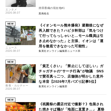
持田香織の現在地#1
エンタメ
2026.08.07
黒島暁生
NEW
《イオンモール熊本爆発》避難後になぜ
再入館できた？ハビタ幹部は「気をつけ
て行ってらっしゃいと…モール職員は引
き止めなかった」と主張、イオンは「運
用を徹底できなかった可能性」
ニュース
2026.08.07
集英社オンライン編集部ニュース班
NEW
「貧乏くさい」「禁止にしてほしい」ガ
チャガチャの“サーチ行為”が物議 SNS
で賛否真っ二つ、店舗側が明かした意外
な本音【2026年7月バズり記事5位】
教養・カルチャー
集英社オンライン編集部
2026.08.07
NEW
《祇園祭の露店付近で撮影？》包装され
た焼きそば麺が「地面に直置き…」 夏祭