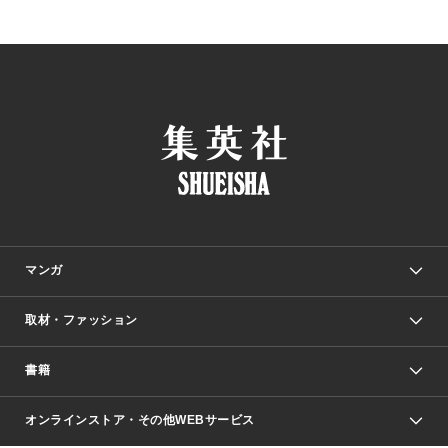
マンガ
取材・ファッション
少年マンガ
週刊少年ジャンプ
書籍
ファッション・美容
青年マンガ
ジャンプSQ.
Seventeen
週刊ヤングジャンプ
オンラインストア・その他WEBサービス
文芸・文庫・総合
芸能・情報・スポーツ
少女マンガ
Vジャンプ