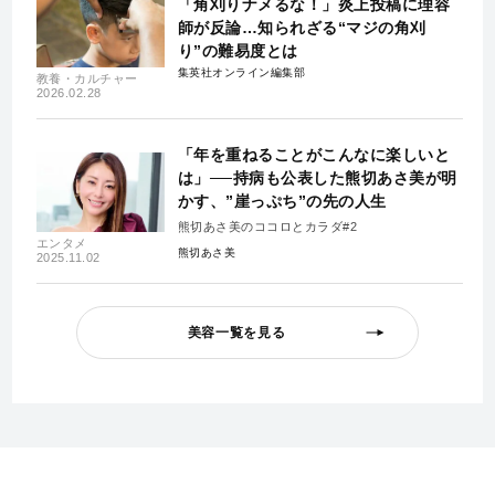
「角刈りナメるな！」炎上投稿に理容
師が反論…知られざる“マジの角刈
り”の難易度とは
集英社オンライン編集部
教養・カルチャー
2026.02.28
「年を重ねることがこんなに楽しいと
は」──持病も公表した熊切あさ美が明
かす、”崖っぷち”の先の人生
熊切あさ美のココロとカラダ#2
エンタメ
熊切あさ美
2025.11.02
美容一覧を見る