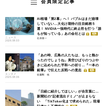
会員限定記事
AI相場「第2幕」へ！ バブルはまだ崩壊
していない…大化け期待の注目銘柄５
選！ NVIDIA一強時代に終止符を打つ「誰
もが知っている」あの会社とは
有料
ニュース
石井僚一
2026.08.03
「あの時、広島の人たちは、もっと熱か
ったのでしょうね」美空ひばりのつぶや
きに込められた平和への祈り…『一本の
鉛筆』で伝えた反戦への意志
有料
エンタメ
佐藤剛
2025.08.06
「日経に紹介してほしい」が合言葉に…
新聞社の“記者流出ドミノ”が止まらな
い 「TikToker化まで求められた」現場