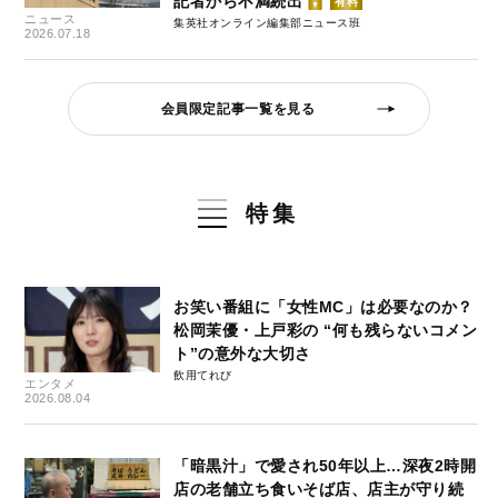
記者から不満続出
有料
ニュース
集英社オンライン編集部ニュース班
2026.07.18
会員限定記事一覧を見る
特集
お笑い番組に「女性MC」は必要なのか？
松岡茉優・上戸彩の “何も残らないコメン
ト”の意外な大切さ
飲用てれび
エンタメ
2026.08.04
「暗黒汁」で愛され50年以上…深夜2時開
店の老舗立ち食いそば店、店主が守り続