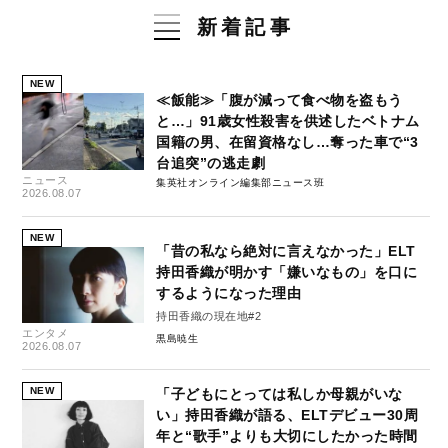
新着記事
NEW
≪飯能≫「腹が減って食べ物を盗もう
と…」91歳女性殺害を供述したベトナム
国籍の男、在留資格なし…奪った車で“3
台追突”の逃走劇
ニュース
集英社オンライン編集部ニュース班
2026.08.07
NEW
「昔の私なら絶対に言えなかった」ELT
持田香織が明かす「嫌いなもの」を口に
するようになった理由
持田香織の現在地#2
エンタメ
黒島暁生
2026.08.07
NEW
「子どもにとっては私しか母親がいな
い」持田香織が語る、ELTデビュー30周
年と“歌手”よりも大切にしたかった時間