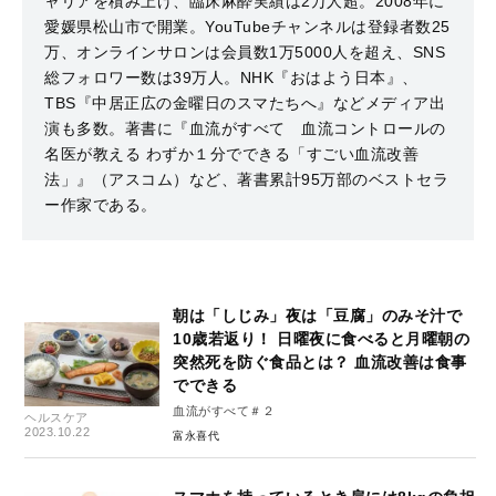
ャリアを積み上げ、臨床麻酔実績は2万人超。2008年に
愛媛県松山市で開業。YouTubeチャンネルは登録者数25
万、オンラインサロンは会員数1万5000人を超え、SNS
総フォロワー数は39万人。NHK『おはよう日本』、
TBS『中居正広の金曜日のスマたちへ』などメディア出
演も多数。著書に『血流がすべて 血流コントロールの
名医が教える わずか１分でできる「すごい血流改善
法」』（アスコム）など、著書累計95万部のベストセラ
ー作家である。
朝は「しじみ」夜は「豆腐」のみそ汁で
10歳若返り！ 日曜夜に食べると月曜朝の
突然死を防ぐ食品とは？ 血流改善は食事
でできる
血流がすべて＃２
ヘルスケア
2023.10.22
富永喜代