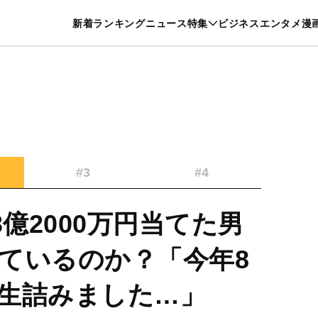
特集一覧を見る
漫画一覧を見る
新着
ランキング
ニュース
特集
ビジネス
エンタメ
漫
養・カルチャー
暮らし
スポーツ
ヘルスケア
美容
グルメ
#3
#4
3億2000万円当てた男
ているのか？「今年8
生詰みました…」