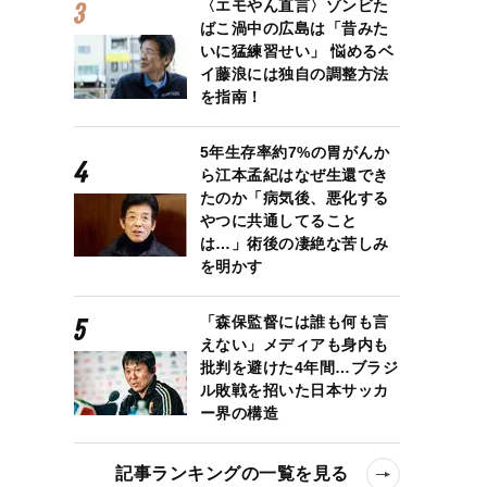
〈エモやん直言〉ゾンビた
ばこ渦中の広島は「昔みた
いに猛練習せい」 悩めるベ
イ藤浪には独自の調整方法
を指南！
5年生存率約7%の胃がんか
ら江本孟紀はなぜ生還でき
たのか「病気後、悪化する
やつに共通してること
は…」術後の凄絶な苦しみ
を明かす
「森保監督には誰も何も言
えない」メディアも身内も
批判を避けた4年間…ブラジ
ル敗戦を招いた日本サッカ
ー界の構造
記事ランキングの一覧を見る