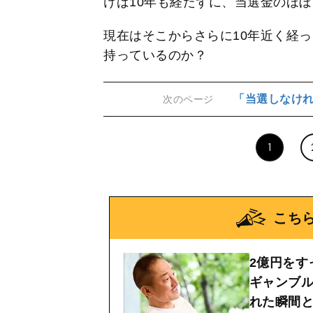
けば10年も経たずに、当選金のほ
現在はそこからさらに10年近く経
持っているのか？
「当選しなけれ
次のページ
1
こち
2億円をす
ギャンブ
れた瞬間