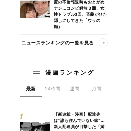
度の不倫報道時もおとがめ
ナシ…コンビ解散３回、女
性トラブル3回、斉藤がひた
隠しにしてきた「ウラの
顔」
ニュースランキングの一覧を見る
漫画ランキング
最新
24時間
週間
月間
【新連載・漫画】配達先
は“誰も住んでいない家”…
新人配達員が目撃した「姉