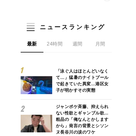
ニュースランキング
最新
24時間
週間
月間
「泳ぐ人はほとんどいなく
て…」猛暑のナイトプール
で起きていた異変…港区女
子が明かすその実態
ジャンポケ斉藤、抑えられ
ない性欲とギャンブル欲…
粗品の「俺なんとかします
から」発言の背景とシソン
ヌ長谷川の涙のワケ