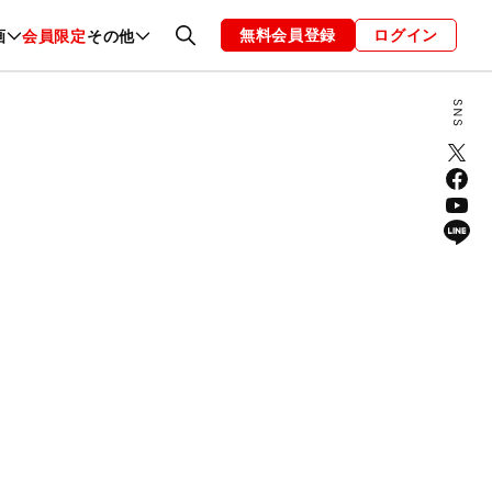
無料会員登録
ログイン
画
会員限定
その他
ファッション
恋愛・結婚
編集部
お知らせ