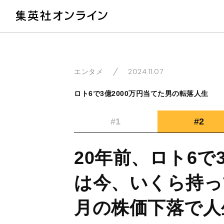
教
2024.11.07
エンタメ
ロト6で3億2000万円当てた男の転落人生
#1
#2
20年前、ロト6で
は今、いくら持っ
月の株価下落で人