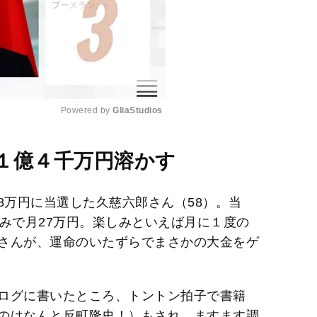
Powered by 
GliaStudios
M
１億４千万円溶かす
u
t
38万円に当選した久慈六郎さん（58）。当
e
みで月27万円。楽しみといえば月に１度の
さんが、運命のいたずらでまさかの大金をゲ
ログに書いたところ、トントン拍子で書籍
のはなんと反町隆史！）もされ、ますます調