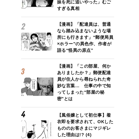
妹を死に追いやった」むご
すぎる真相
【漫画】「配達員は、普通
なら踏み込まないような場
所にも行きます」“郵便局員
×ホラー”の異色作、作者が
語る“怪異の原点”
【漫画】「この部屋、何か
ありましたか？」郵便配達
員が住人から尋ねられた奇
妙な言葉… 仕事の中で知
ってしまった“部屋の秘
密”とは
【風俗嬢として初仕事】着
衣即を要求されて、OKした
もののお客さまにマジギレ
した理由は!? (4)