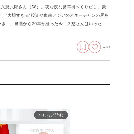
た久慈六郎さん（58）。夜な夜な繁華街へくりだし、豪
、“大胆すぎる”投資や東南アジアのオネーチャンの尻を
き…。当選から20年が経った今、久慈さんはいった
407
もっと読む
arrow_forward_ios