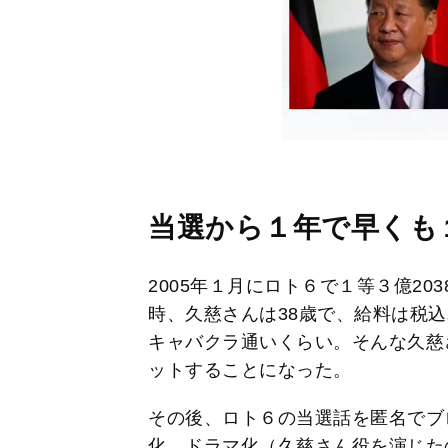
当選から１年で早くも
2005年１月にロト６で１等３億20
時、久慈さんは38歳で、給料は税込
キャバクラ通いくらい。そんな久慈
ットすることになった。
その後、ロト６の当選話を匿名でブ
化、ドラマ化（久慈さん役を演じた