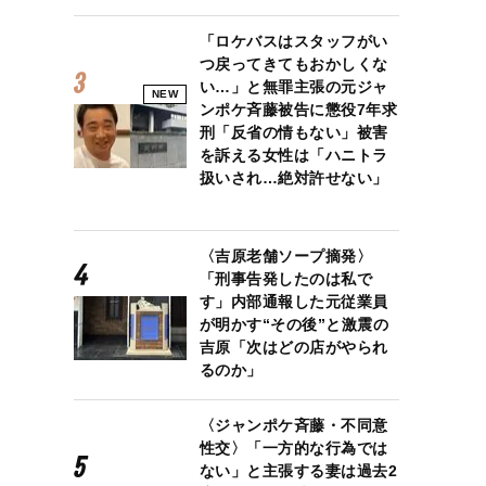
「ロケバスはスタッフがい
つ戻ってきてもおかしくな
い…」と無罪主張の元ジャ
NEW
ンポケ斉藤被告に懲役7年求
刑「反省の情もない」被害
を訴える女性は「ハニトラ
扱いされ…絶対許せない」
〈吉原老舗ソープ摘発〉
「刑事告発したのは私で
す」内部通報した元従業員
が明かす“その後”と激震の
吉原「次はどの店がやられ
るのか」
〈ジャンポケ斉藤・不同意
性交〉「一方的な行為では
ない」と主張する妻は過去2