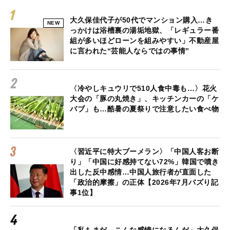
大久保佳代子が50代でマンション購入…き
NEW
っかけは浴槽裏の湯垢地獄、「レギュラー番
組が多いほどローンを組みやすい」不動産屋
に言われた“芸能人ならではの事情”
〈冷やしキュウリで510人食中毒も…〉花火
大会の「豚の丸焼き」、キッチンカーの「ケ
バブ」も…酷暑の夏祭りで注意したい食べ物
〈習近平に特大ブーメラン〉「中国人客お断
り」「中国に好感持てない72%」韓国で噴き
出した反中感情…中国人旅行者が直面した
「政治的摩擦」の正体【2026年7月バズり記
事1位】