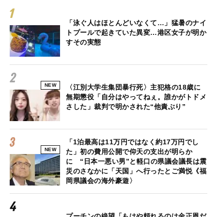
「泳ぐ人はほとんどいなくて…」猛暑のナイ
トプールで起きていた異変…港区女子が明か
すその実態
NEW
〈江別大学生集団暴行死〉主犯格の18歳に
無期懲役「自分はやってねぇ。誰かがトドメ
さした」裁判で明かされた“他責ぶり”
「1泊最高は11万円ではなく約17万円でし
NEW
た」初の費用公開で仰天の支出が明らか
に “日本一悪い男”と軽口の県議会議長は震
災のさなかに「天国」へ行ったとご満悦《福
岡県議会の海外豪遊〉
プーチンの絶望「もはや頼れるのは金正恩だ