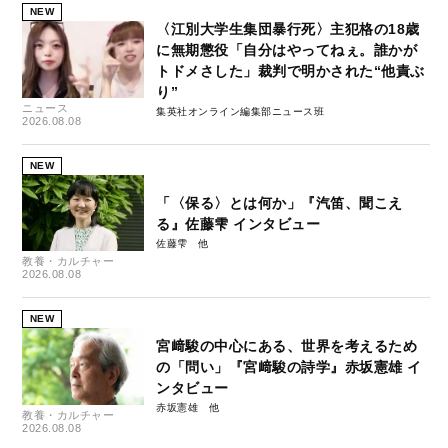
NEW
〈江別大学生集団暴行死〉主犯格の18歳
に無期懲役「自分はやってねぇ。誰かが
トドメさした」裁判で明かされた“他責ぶ
り”
ニュース
集英社オンライン編集部ニュース班
2026.08.08
NEW
「〈保る〉とは何か」『汽笛、聞こえ
る』佐藤雫 インタビュー
佐藤雫
教養・カルチャー
2026.08.08
NEW
宮﨑駿の中心にある、世界を考えるため
の「問い」『宮﨑駿の詩学』赤坂憲雄 イ
ンタビュー
赤坂憲雄
教養・カルチャー
2026.08.08