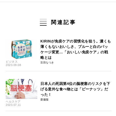
関連記事
KIRINが免疫ケアの習慣化を狙う。濃くも
薄くもないおいしさ、ブルーと白のパッ
ケージ変更…「おいしい免疫ケア」の戦
略とは
ビジネス
百田なつき
2023.09.08
日本人の死因第4位の脳梗塞のリスクを下
げる意外な食べ物とは「ピーナッツ」だ
った！
齋藤陽
ヘルスケア
2023.07.11