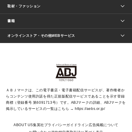
取材・ファッション
少年マンガ
週刊少年ジャンプ
書籍
ファッション・美容
青年マンガ
ジャンプSQ.
Seventeen
週刊ヤングジャンプ
オンラインストア・その他WEBサービス
文芸・文庫・総合
芸能・情報・スポーツ
少女マンガ
Vジャンプ
non-no Web
ヤングジャンプ定期購読デジタル
すばる
Myojo
オンラインストア
りぼん
学芸・ノンフィクション・新書
最強ジャンプ
女性マンガ
@BAILA
ヤンジャン＋
小説すばる
週プレNEWS
マーガレット
集英社OTOコンテンツ
集英社 学芸編集部
少年ジャンプ＋
その他WEBサービス
クッキー
ライトノベル・ノベライズ
MAQUIA ONLINE
となりのヤングジャンプ
集英社 文芸ステーション
週プレ グラジャパ！
別冊マーガレット
SHUEISHA MANGA-ART HERITAGE
集英社 ビジネス書
ゼブラック
ココハナ
SHUEISHA ADNAVI
SPUR.JP
集英社Webマガジン Cobalt
グランドジャンプ
web 集英社文庫
キッズ
web Sportiva
マンガMee
ジャンプキャラクターズストア
集英社新書
ジャンプルーキー！
月刊オフィスユー
ＡＢＪマークは、この電子書店・電子書籍配信サービスが、著作権者か
EDITOR'S LAB
LEE
集英社オレンジ文庫
ウルトラジャンプ
青春と読書
パラスポ＋！
らコンテンツ使用許諾を得た正規版配信サービスであることを示す登録
集英社みらい文庫
リマコミ＋
HAPPY PLUS STORE
集英社新書プラス
ジャンプTOON
商標（登録番号 第6091713号）です。ABJマークの詳細、ABJマークを
Marisol
シフォン文庫
アジア人物史
S-KIDS.LAND
マンガMeets
掲示しているサービスの一覧はこちら →
https://aebs.or.jp/
shueisha vox
よみタイ
S-MANGA
Web éclat
ダッシュエックス文庫
LEEマルシェ
kotoba
集英社ジャンプリミックス
ABOUT US
集英社プライバシーガイドライン
広告掲載について
T JAPAN:The New York Times Style Magazine
JUMP j BOOKS