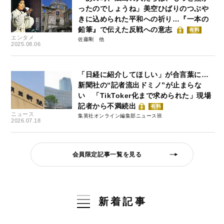
ったのでしょうね」美空ひばりのつぶや
きに込められた平和への祈り…『一本の
鉛筆』で伝えた反戦への意志
有料
エンタメ
佐藤剛
2025.08.06
「日経に紹介してほしい」が合言葉に…
新聞社の“記者流出ドミノ”が止まらな
い 「TikToker化まで求められた」現場
記者から不満続出
有料
ニュース
集英社オンライン編集部ニュース班
2026.07.18
会員限定記事一覧を見る
新着記事