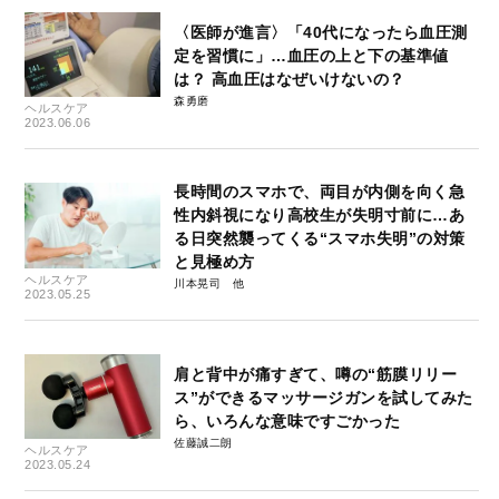
〈医師が進言〉「40代になったら血圧測
定を習慣に」…血圧の上と下の基準値
は？ 高血圧はなぜいけないの？
森勇磨
ヘルスケア
2023.06.06
長時間のスマホで、両目が内側を向く急
性内斜視になり高校生が失明寸前に…あ
る日突然襲ってくる“スマホ失明”の対策
と見極め方
ヘルスケア
川本晃司
2023.05.25
肩と背中が痛すぎて、噂の“筋膜リリー
ス”ができるマッサージガンを試してみた
ら、いろんな意味ですごかった
佐藤誠二朗
ヘルスケア
2023.05.24