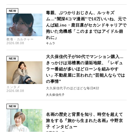
NEW
毒親、ぶつかりおじさん、ルッキズ
ム…“闇深4コマ漫画”で10万いいね、元で
んぱ組.inc・鹿目凛がセカンドキャリアで
抱いた危機感「このままではアイドル崩
れに」
教養・カルチャー
2026.08.08
キムラ
大久保佳代子が50代でマンション購入…
NEW
きっかけは浴槽裏の湯垢地獄、「レギュ
ラー番組が多いほどローンを組みやす
い」不動産屋に言われた“芸能人ならでは
の事情”
エンタメ
大久保佳代子のほどほどな毎日#22
2026.08.08
大久保佳代子
NEW
名画の歴史と背景を知り、時空を超えて
旅をする『旅から生まれた名画』中野京
子 インタビュー