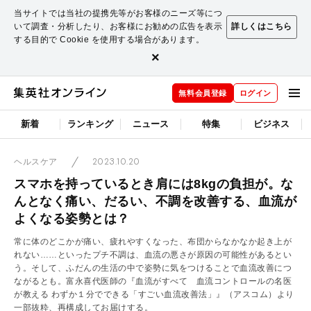
当サイトでは当社の提携先等がお客様のニーズ等につ
いて調査・分析したり、お客様にお勧めの広告を表示
詳しくはこちら
する目的で Cookie を使用する場合があります。
×
無料会員登録
ログイン
新着
ランキング
ニュース
特集
ビジネス
2023.10.20
ヘルスケア
スマホを持っているとき肩には8kgの負担が。な
んとなく痛い、だるい、不調を改善する、血流が
よくなる姿勢とは？
常に体のどこかが痛い、疲れやすくなった、布団からなかなか起き上が
れない……といったプチ不調は、血流の悪さが原因の可能性があるとい
う。そして、ふだんの生活の中で姿勢に気をつけることで血流改善につ
ながるとも。富永喜代医師の『血流がすべて 血流コントロールの名医
が教える わずか１分でできる「すごい血流改善法」』（アスコム）より
一部抜粋、再構成してお届けする。