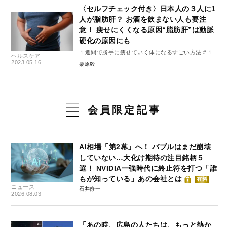
〈セルフチェック付き〉日本人の３人に1
人が脂肪肝？ お酒を飲まない人も要注
意！ 痩せにくくなる原因“脂肪肝”は動脈
硬化の原因にも
１週間で勝手に痩せていく体になるすごい方法＃１
ヘルスケア
2023.05.16
栗原毅
会員限定記事
AI相場「第2幕」へ！ バブルはまだ崩壊
していない…大化け期待の注目銘柄５
選！ NVIDIA一強時代に終止符を打つ「誰
もが知っている」あの会社とは
有料
ニュース
石井僚一
2026.08.03
「あの時、広島の人たちは、もっと熱か