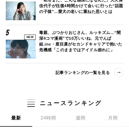
「私もまだ、こんな感情になるんだ」大久保
佳代子が往復4時間かけて会いに行った“話題
の子猿”…愛犬の老いに重ねた思いとは
毒親、ぶつかりおじさん、ルッキズム…“闇
NEW
深4コマ漫画”で10万いいね、元でんぱ
組.inc・鹿目凛がセカンドキャリアで抱いた
危機感「このままではアイドル崩れに」
記事ランキングの一覧を見る
ニュースランキング
最新
24時間
週間
月間