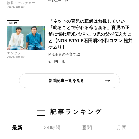
中野京子
教養・カルチャー
2026.08.08
「ネットの育児の正解は無視していい」
NEW
「叱ることで守れる命もある」育児の正
解に悩む新米パパへ、3児の父が伝えたこ
と【NON STYLE石田明×令和ロマン 松井
ケムリ】
エンタメ
M-1王者の子育て#2
2026.08.08
石田明
新着記事一覧を見る
記事ランキング
最新
24時間
週間
月間