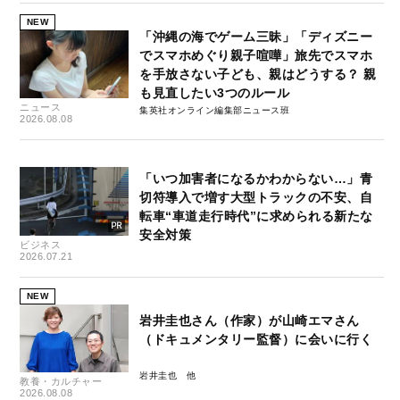
NEW
「沖縄の海でゲーム三昧」「ディズニー
でスマホめぐり親子喧嘩」旅先でスマホ
を手放さない子ども、親はどうする？ 親
も見直したい3つのルール
ニュース
集英社オンライン編集部ニュース班
2026.08.08
「いつ加害者になるかわからない…」青
切符導入で増す大型トラックの不安、自
転車“車道走行時代”に求められる新たな
安全対策
ビジネス
2026.07.21
NEW
岩井圭也さん（作家）が山崎エマさん
（ドキュメンタリー監督）に会いに行く
岩井圭也
教養・カルチャー
2026.08.08