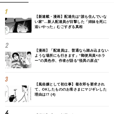
【新連載・漫画】配達先は“誰も住んでいな
い家”…新人配達員が目撃した「姉妹を死に
追いやった」むごすぎる真相
【漫画】「配達員は、普通なら踏み込まない
ような場所にも行きます」“郵便局員×ホラ
ー”の異色作、作者が語る“怪異の原点”
【風俗嬢として初仕事】着衣即を要求され
て、OKしたもののお客さまにマジギレした
理由は!? (4)