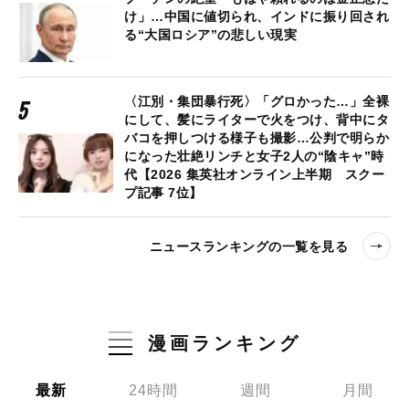
け」…中国に値切られ、インドに振り回され
る“大国ロシア”の悲しい現実
〈江別・集団暴行死〉「グロかった…」全裸
にして、髪にライターで火をつけ、背中にタ
バコを押しつける様子も撮影…公判で明らか
になった壮絶リンチと女子2人の“陰キャ”時
代【2026 集英社オンライン上半期 スクー
プ記事 7位】
ニュースランキングの一覧を見る
漫画ランキング
最新
24時間
週間
月間