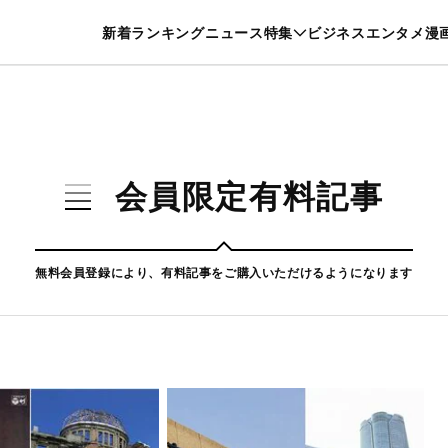
特集一覧を見る
漫画一覧を見る
新着
ランキング
ニュース
特集
ビジネス
エンタメ
漫
養・カルチャー
暮らし
スポーツ
ヘルスケア
美容
グルメ
会員限定有料記事
無料会員登録により、有料記事をご購入いただけるようになります