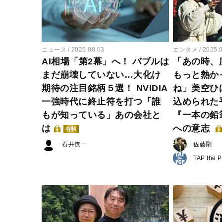
ニュース
2026.08.03
エンタメ
2025.
AI相場「第2幕」へ！ バブルは
「あの時、
まだ崩壊していない…大化け
もっと熱か
期待の注目銘柄５選！ NVIDIA
ね」美空ひ
一強時代に終止符を打つ「誰
込められた
もが知っている」あの会社と
『一本の鉛
は
への意志
有料
石井僚一
佐藤剛
TAP the 