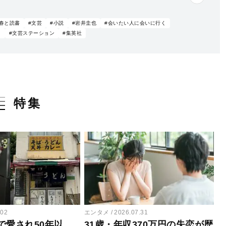
青春と読書
#文芸
#小説
#岩井圭也
#会いたい人に会いに行く
る
#文芸ステーション
#集英社
特集
.02
エンタメ
2026.07.31
で愛され50年以
31歳・年収370万円の失恋が歴