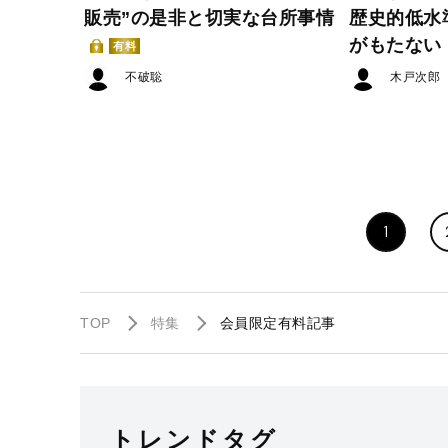
販売”の是非と切実な台所事情
歴史的低水
がもたない
有料
不破聡
木戸次郎
1
TOP
特集
会員限定有料記事
トレンドタグ