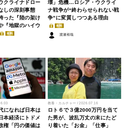
ウクライナドロー
壊」危機…ロシア・ウクライ
術なしの深刻事態
ナ戦争が“終わらせられない戦
誇った『陸の架け
争”に変質しつつある理由
や『地獄のハイウ
有料
有料
渡瀬裕哉
06.03
教養・カルチャー
2026.07.16
時代になれば日本は
ロト６で３億2000万円を当て
日本経済にトドメ
た男が、波乱万丈の末にたど
政権「円の価値は
り着いた「お金」「仕事」