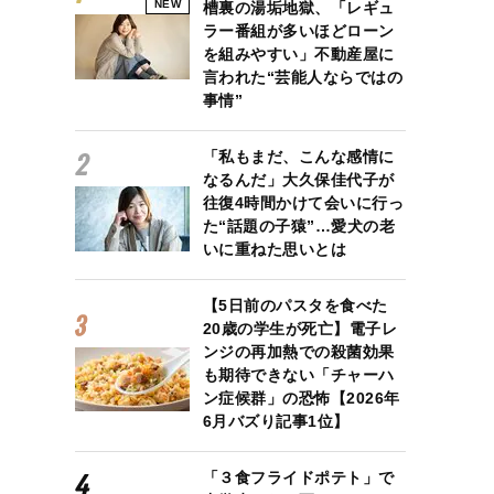
NEW
槽裏の湯垢地獄、「レギュ
ラー番組が多いほどローン
を組みやすい」不動産屋に
言われた“芸能人ならではの
事情”
「私もまだ、こんな感情に
なるんだ」大久保佳代子が
往復4時間かけて会いに行っ
た“話題の子猿”…愛犬の老
いに重ねた思いとは
【5日前のパスタを食べた
20歳の学生が死亡】電子レ
ンジの再加熱での殺菌効果
も期待できない「チャーハ
ン症候群」の恐怖【2026年
6月バズり記事1位】
「３食フライドポテト」で