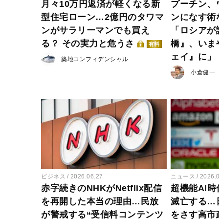
月々10万円返済が軽くなる新
プーチン、
型住宅ローン…2億円のタワマ
ンになす
ンがサラリーマンでも買え
「ロシアが
る？ その実力と危うさ
橋』、いま
有料
ェイ』に」
築地コンフィデンシャル
小倉健一
ビジネス
2026.06.27
ニュース
2026.
赤字続きのNHKがNetflix配信
超機能AI
を再開した本当の理由…民放
滅亡する…
が警戒する“受信料コンテンツ
をさす高市