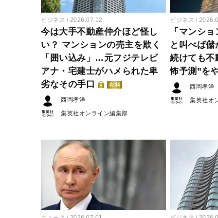
ビジネス
2026.07.12
ビジネス
2026.
今は大手不動産仲介ほど怪し
「マンショ
い？ マンションの売主を欺く
と叫べば儲
「囲い込み」…元フジテレビ
続けても不
アナ・宅建士がハメられた卑
怖予測”を
劣なその手口
有料
西岡孝洋
西岡孝洋
集英社オ
集英社オンライン編集部
ニュース
2026.07.01
ビジネス
2026.