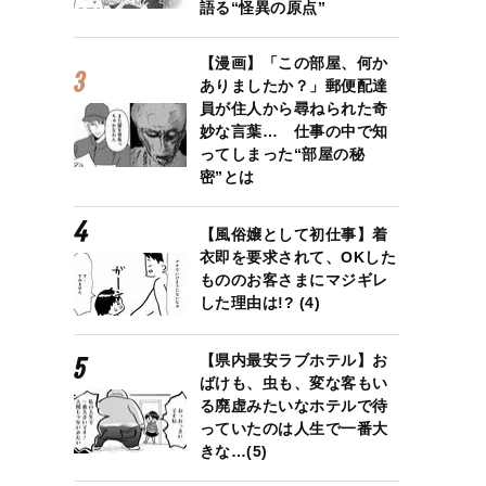
語る“怪異の原点”
【漫画】「この部屋、何か
ありましたか？」郵便配達
員が住人から尋ねられた奇
妙な言葉… 仕事の中で知
ってしまった“部屋の秘
密”とは
【風俗嬢として初仕事】着
衣即を要求されて、OKした
もののお客さまにマジギレ
した理由は!? (4)
【県内最安ラブホテル】お
ばけも、虫も、変な客もい
る廃虚みたいなホテルで待
っていたのは人生で一番大
きな…(5)