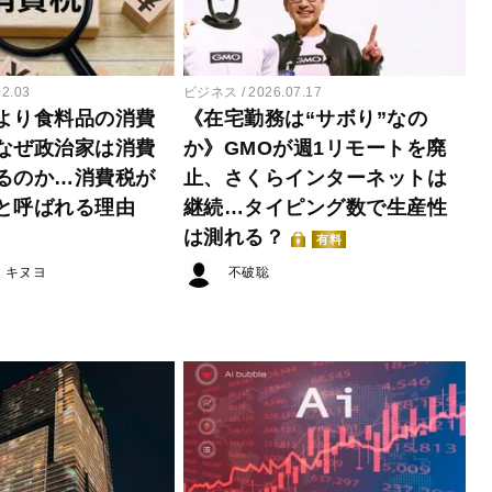
02.03
ビジネス
2026.07.17
より食料品の消費
《在宅勤務は“サボり”なの
なぜ政治家は消費
か》GMOが週1リモートを廃
るのか…消費税が
止、さくらインターネットは
と呼ばれる理由
継続…タイピング数で生産性
は測れる？
有料
・キヌヨ
不破聡