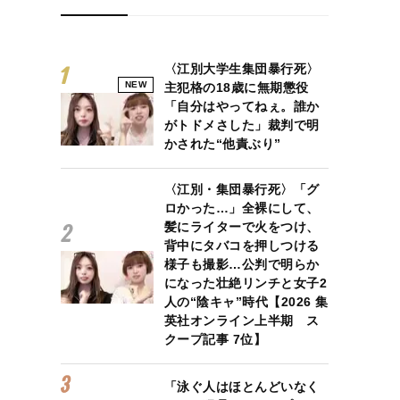
〈江別大学生集団暴行死〉
NEW
主犯格の18歳に無期懲役
「自分はやってねぇ。誰か
がトドメさした」裁判で明
かされた“他責ぶり”
〈江別・集団暴行死〉「グ
ロかった…」全裸にして、
髪にライターで火をつけ、
背中にタバコを押しつける
様子も撮影…公判で明らか
になった壮絶リンチと女子2
人の“陰キャ”時代【2026 集
英社オンライン上半期 ス
クープ記事 7位】
「泳ぐ人はほとんどいなく