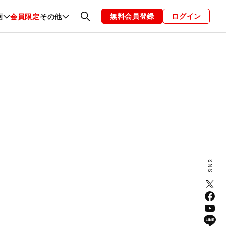
無料会員登録
ログイン
画
会員限定
その他
ファッション
恋愛・結婚
編集部
お知らせ