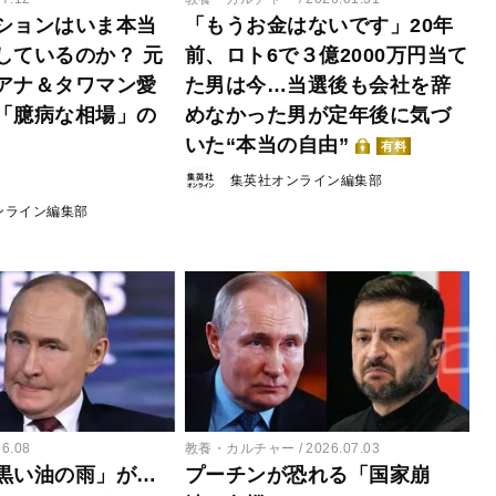
ションはいま本当
「もうお金はないです」20年
しているのか？ 元
前、ロト6で３億2000万円当て
アナ＆タワマン愛
た男は今…当選後も会社を辞
「臆病な相場」の
めなかった男が定年後に気づ
いた“本当の自由”
有料
集英社オンライン編集部
ンライン編集部
06.08
教養・カルチャー
2026.07.03
黒い油の雨」が…
プーチンが恐れる「国家崩