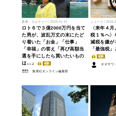
教養・カルチャー
2026.01.31
ニュース
2026.
ロト６で３億2000万円を当て
〈来年４月
た男が、波乱万丈の末にたど
税１％へ〉
り着いた「お金」「仕事」
減税を嫌が
「幸福」の答え「再び高額当
「最強税」
選を手にしたら買いたいもの
有料
は…」
有料
オオサワ
集英社オンライン編集部