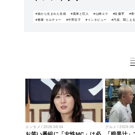
#旅から生まれた名画
#風車と巨人
#山崎エマ
#佐藤雫
#
#教養･カルチャー
#中野京子
#インタビュー
#汽笛、聞こえ
エンタメ
2026.08.04
グルメ
2026.08
お笑い番組に「女性MC」は必
「暗黒汁」