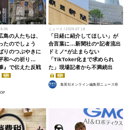
08.06
ニュース
2026.07.18
広島の人たちは、
「日経に紹介してほしい」が
ったのでしょう
合言葉に…新聞社の“記者流出
ばりのつぶやきに
ドミノ”が止まらない
平和への祈り…
「TikToker化まで求められ
筆』で伝えた反戦
た」現場記者から不満続出
有料
有料
集英社オンライン編集部ニュース班
POP