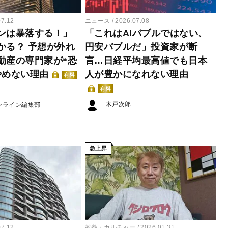
07.12
ニュース
2026.07.08
ンは暴落する！」
「これはAIバブルではない、
かる？ 予想が外れ
円安バブルだ」投資家が断
動産の専門家が“恐
言…日経平均最高値でも日本
やめない理由
人が豊かになれない理由
有料
有料
木戸次郎
ンライン編集部
急上昇
07.12
教養・カルチャー
2026.01.31