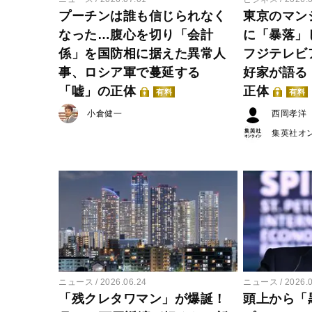
プーチンは誰も信じられなく
東京のマン
なった…腹心を切り「会計
に「暴落」
係」を国防相に据えた異常人
フジテレビ
事、ロシア軍で蔓延する
好家が語る
「嘘」の正体
正体
有料
有料
小倉健一
西岡孝洋
集英社オ
ニュース
2026.06.24
ニュース
2026.
「残クレタワマン」が爆誕！
頭上から「