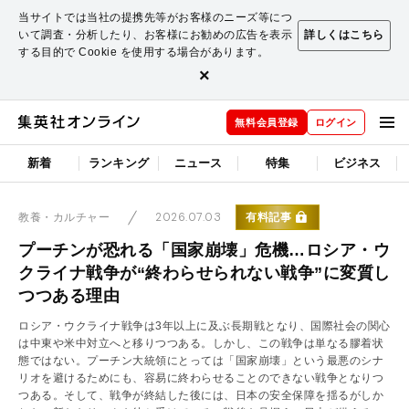
当サイトでは当社の提携先等がお客様のニーズ等につ
いて調査・分析したり、お客様にお勧めの広告を表示
詳しくはこちら
する目的で Cookie を使用する場合があります。
×
無料会員登録
ログイン
新着
ランキング
ニュース
特集
ビジネス
2026.07.03
有料記事
教養・カルチャー
プーチンが恐れる「国家崩壊」危機…ロシア・ウ
クライナ戦争が“終わらせられない戦争”に変質し
つつある理由
ロシア・ウクライナ戦争は3年以上に及ぶ長期戦となり、国際社会の関心
は中東や米中対立へと移りつつある。しかし、この戦争は単なる膠着状
態ではない。プーチン大統領にとっては「国家崩壊」という最悪のシナ
リオを避けるためにも、容易に終わらせることのできない戦争となりつ
つある。そして、戦争が終結した後には、日本の安全保障を揺るがしか