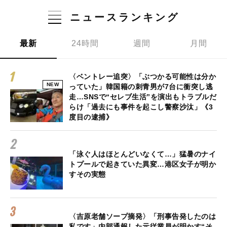
ニュースランキング
最新
24時間
週間
月間
〈ベントレー追突〉「ぶつかる可能性は分か
NEW
っていた」韓国籍の刺青男が7台に衝突し逃
走…SNSで“セレブ生活”を演出もトラブルだ
らけ「過去にも事件を起こし警察沙汰」《3
度目の逮捕》
「泳ぐ人はほとんどいなくて…」猛暑のナイ
トプールで起きていた異変…港区女子が明か
すその実態
〈吉原老舗ソープ摘発〉「刑事告発したのは
私です」内部通報した元従業員が明かす“そ