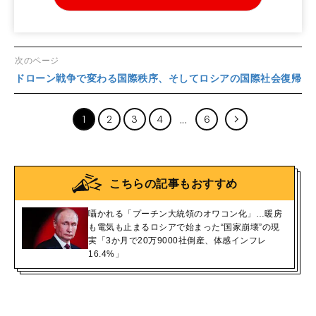
次のページ
ドローン戦争で変わる国際秩序、そしてロシアの国際社会復帰
1
2
3
4
6
こちらの記事もおすすめ
囁かれる「プーチン大統領のオワコン化」…暖房
も電気も止まるロシアで始まった“国家崩壊”の現
実「3か月で20万9000社倒産、体感インフレ
16.4%」