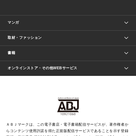
マンガ
取材・ファッション
少年マンガ
週刊少年ジャンプ
書籍
ファッション・美容
青年マンガ
ジャンプSQ.
Seventeen
週刊ヤングジャンプ
オンラインストア・その他WEBサービス
文芸・文庫・総合
芸能・情報・スポーツ
少女マンガ
Vジャンプ
non-no Web
ヤングジャンプ定期購読デジタル
すばる
Myojo
オンラインストア
りぼん
学芸・ノンフィクション・新書
最強ジャンプ
女性マンガ
@BAILA
ヤンジャン＋
小説すばる
週プレNEWS
マーガレット
集英社OTOコンテンツ
集英社 学芸編集部
少年ジャンプ＋
その他WEBサービス
クッキー
ライトノベル・ノベライズ
MAQUIA ONLINE
となりのヤングジャンプ
集英社 文芸ステーション
週プレ グラジャパ！
別冊マーガレット
SHUEISHA MANGA-ART HERITAGE
集英社 ビジネス書
ゼブラック
ココハナ
SHUEISHA ADNAVI
SPUR.JP
集英社Webマガジン Cobalt
グランドジャンプ
web 集英社文庫
キッズ
web Sportiva
マンガMee
ジャンプキャラクターズストア
集英社新書
ジャンプルーキー！
月刊オフィスユー
ＡＢＪマークは、この電子書店・電子書籍配信サービスが、著作権者か
EDITOR'S LAB
LEE
集英社オレンジ文庫
ウルトラジャンプ
青春と読書
パラスポ＋！
らコンテンツ使用許諾を得た正規版配信サービスであることを示す登録
集英社みらい文庫
リマコミ＋
HAPPY PLUS STORE
集英社新書プラス
ジャンプTOON