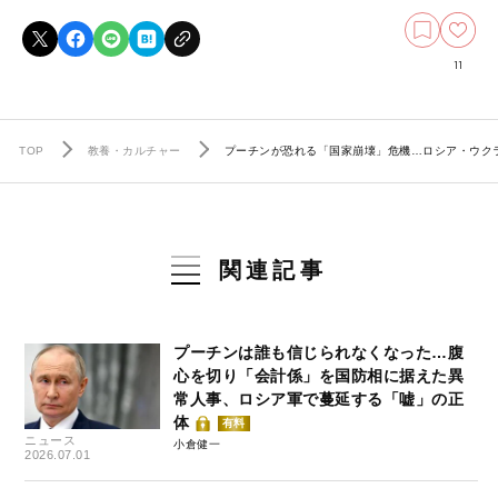
11
TOP
教養・カルチャー
プーチンが恐れる「国家崩壊」危機…ロシア・ウクラ
関連記事
プーチンは誰も信じられなくなった…腹
心を切り「会計係」を国防相に据えた異
常人事、ロシア軍で蔓延する「嘘」の正
体
有料
ニュース
小倉健一
2026.07.01