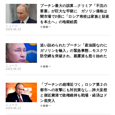
プーチン最大の誤算…クリミア「不沈の
要塞」が巨大な牢獄に ガソリン価格は
闇市場で2倍に「ロシア将校は家族と財産
を本土へ」の地獄絵図
ニュース
小倉健一
2026.06.23
追い詰められたプーチン「産油国なのに
ガソリンを輸入」の緊急事態…モスクワ
防空網を突破され、親露派も怒り始めた
ニュース
小倉健一
2026.06.20
「プーチンの崩壊近づく」ロシア第２の
都市への攻撃にも対抗策なし…誇大妄想
と側近粛清で政権維持も戦場・経済はド
ン底突入
ニュース
小倉健一
2026.06.12