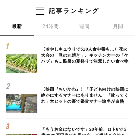
記事ランキング
最新
24時間
週間
月間
〈冷やしキュウリで510人食中毒も…〉花火
大会の「豚の丸焼き」、キッチンカーの「ケ
バブ」も…酷暑の夏祭りで注意したい食べ物
〈映画『ちいかわ』〉「子ども向けの映画に
静かにするマナーはありません」「叱ってく
れ」大ヒットの裏で鑑賞マナー論争が白熱
「もうお金はないです」20年前、ロト6で３