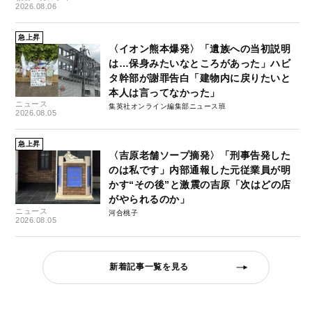
2026.08.06
急上昇
〈イオン熊本爆発〉「遺族への当初説明
は…保身みたいなところがあった」ハビ
タ幹部が謝罪告白「建物内に戻りたいと
本人は言ってなかった」
ニュース
集英社オンライン編集部ニュース班
2026.08.05
急上昇
〈吉原老舗ソープ摘発〉「刑事告発した
のは私です」内部通報した元従業員が明
かす“その後”と激震の吉原「次はどの店
がやられるのか」
ニュース
河合桃子
2026.08.05
新着記事一覧を見る