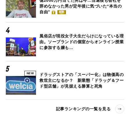
億2000万円当てた男は今…当選後も会社を
辞めなかった男が定年後に気づいた“本当の
自由”
有料
風俗店が現役女子大生だらけになっている理
由。ソープランドの個室からオンライン授業
に参加する嬢も…
NEW
ドラッグストアの「スーパー化」は物価高の
救世主になるか？ 新業態「ドラッグ＆フー
ド型店舗」が見据える勝算と死角
記事ランキングの一覧を見る