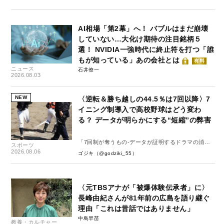
AI相場「第2幕」へ！ バブルはまだ崩壊
していない…大化け期待の注目銘柄５
選！ NVIDIA一強時代に終止符を打つ「誰
もが知っている」あの会社とは
有料
ニュース
石井僚一
2026.08.03
NEW
〈逆転＆勝ち越しの44.5％は7回以降〉7
イニング制導入で高校野球はどう変わ
る？ データが明らかにする“短縮”の弊害
「7回制が奪うもの-データが証明するドラマの消
スポーツ
失-」
2026.08.06
ゴジキ（@godziki_55）
〈元TBSアナが「被爆体験伝承者」に〉
長峰由紀さんが81年前の広島を語り継ぐ
理由「これは昔話ではありません」
中島早苗
教養・カルチャー