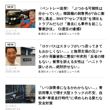
NEW
〈ベントレー追突〉「ぶつかる可能性は
分かっていた」韓国籍の刺青男が7台に衝
突し逃走…SNSで“セレブ生活”を演出も
トラブルだらけ「過去にも事件を起こし
警察沙汰」《3度目の逮捕》
ニュース
2026.08.06
集英社オンライン編集部ニュース班
NEW
「ロケバスはスタッフがいつ戻ってきて
もおかしくない…」と無罪主張の元ジャ
ンポケ斉藤被告に懲役7年求刑「反省の情
もない」被害を訴える女性は「ハニトラ
扱いされ…絶対許せない」
ニュース
2026.08.06
集英社オンライン編集部ニュース班
「いつ加害者になるかわからない…」青
切符導入で増す大型トラックの不安、自
転車“車道走行時代”に求められる新たな
安全対策
ビジネス
2026.07.21