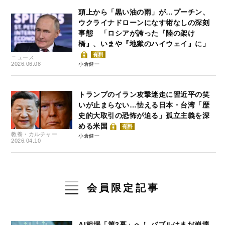
頭上から「黒い油の雨」が…プーチン、
ウクライナドローンになす術なしの深刻
事態 「ロシアが誇った『陸の架け
橋』、いまや『地獄のハイウェイ』に」
有料
ニュース
2026.06.08
小倉健一
トランプのイラン攻撃迷走に習近平の笑
いが止まらない…怯える日本・台湾「歴
史的大取引の恐怖が迫る」孤立主義を深
める米国
有料
教養・カルチャー
小倉健一
2026.04.10
会員限定記事
AI相場「第2幕」へ！ バブルはまだ崩壊