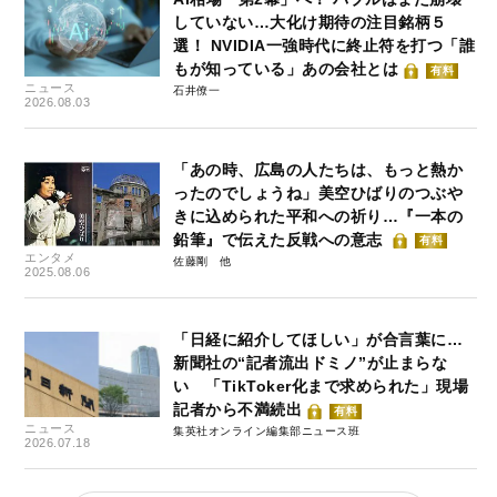
していない…大化け期待の注目銘柄５
選！ NVIDIA一強時代に終止符を打つ「誰
もが知っている」あの会社とは
有料
ニュース
石井僚一
2026.08.03
「あの時、広島の人たちは、もっと熱か
ったのでしょうね」美空ひばりのつぶや
きに込められた平和への祈り…『一本の
鉛筆』で伝えた反戦への意志
有料
エンタメ
佐藤剛
2025.08.06
「日経に紹介してほしい」が合言葉に…
新聞社の“記者流出ドミノ”が止まらな
い 「TikToker化まで求められた」現場
記者から不満続出
有料
ニュース
集英社オンライン編集部ニュース班
2026.07.18