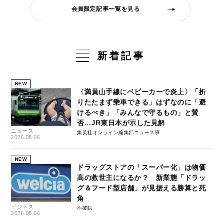
会員限定記事一覧を見る
新着記事
NEW
〈満員山手線にベビーカーで炎上〉「折
りたたまず乗車できる」はずなのに「避
けるべき」「みんなで守るもの」と賛
否…JR東日本が示した見解
ニュース
集英社オンライン編集部ニュース班
2026.08.06
NEW
ドラッグストアの「スーパー化」は物価
高の救世主になるか？ 新業態「ドラッ
グ＆フード型店舗」が見据える勝算と死
角
ビジネス
不破聡
2026.08.06