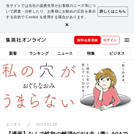
当サイトでは当社の提携先等がお客様のニーズ等につ
いて調査・分析したり、お客様にお勧めの広告を表示
詳しくはこちら
する目的で Cookie を使用する場合があります。
×
無料会員登録
ログイン
新着
ランキング
ニュース
特集
ビジネス
2023.02.28
エンタメ
【漫画】なんで性欲の解消だけは夫（妻）だけで