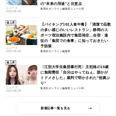
の“本来の用途”と注意点
ニュース
集英社オンライン編集部ニュース班
2026.08.09
急上昇
【バイキング192人食中毒】「清潔で品数
の多い感じのいいレストラン」静岡のス
ポーツ宿泊施設内で集団発症…合宿・遠
征の「集団での食事」に知っておきたい
予防策
ニュース
2026.08.08
集英社オンライン編集部
急上昇
〈江別大学生集団暴行死〉主犯格の18歳
に無期懲役「自分はやってねぇ。誰かが
トドメさした」裁判で明かされた“他責ぶ
り”
ニュース
集英社オンライン編集部ニュース班
2026.08.08
新着記事一覧を見る