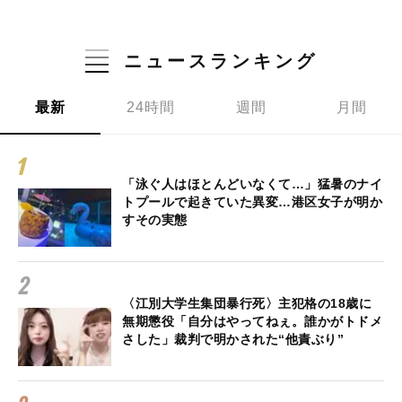
ニュースランキング
最新
24時間
週間
月間
「泳ぐ人はほとんどいなくて…」猛暑のナイ
トプールで起きていた異変…港区女子が明か
すその実態
〈江別大学生集団暴行死〉主犯格の18歳に
無期懲役「自分はやってねぇ。誰かがトドメ
さした」裁判で明かされた“他責ぶり”