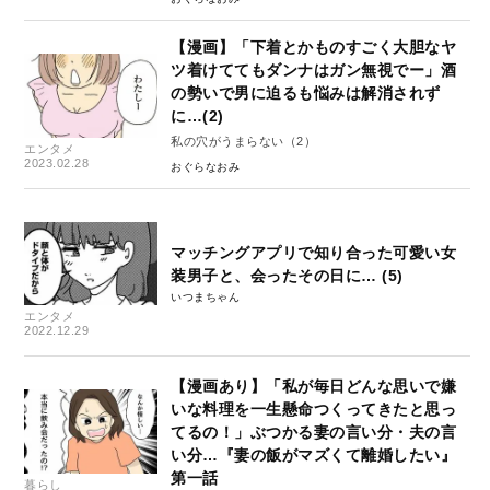
【漫画】「下着とかものすごく大胆なヤ
ツ着けててもダンナはガン無視でー」酒
の勢いで男に迫るも悩みは解消されず
に…(2)
私の穴がうまらない（2）
エンタメ
2023.02.28
おぐらなおみ
マッチングアプリで知り合った可愛い女
装男子と、会ったその日に… (5)
いつまちゃん
エンタメ
2022.12.29
【漫画あり】「私が毎日どんな思いで嫌
いな料理を一生懸命つくってきたと思っ
てるの！」ぶつかる妻の言い分・夫の言
い分…『妻の飯がマズくて離婚したい』
第一話
暮らし