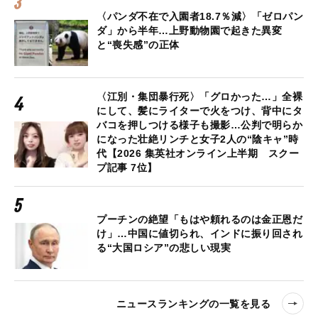
〈パンダ不在で入園者18.7％減〉「ゼロパン
ダ」から半年…上野動物園で起きた異変
と“喪失感”の正体
〈江別・集団暴行死〉「グロかった…」全裸
にして、髪にライターで火をつけ、背中にタ
バコを押しつける様子も撮影…公判で明らか
になった壮絶リンチと女子2人の“陰キャ”時
代【2026 集英社オンライン上半期 スクー
プ記事 7位】
プーチンの絶望「もはや頼れるのは金正恩だ
け」…中国に値切られ、インドに振り回され
る“大国ロシア”の悲しい現実
ニュースランキングの一覧を見る