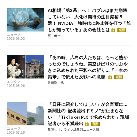
AI相場「第2幕」へ！ バブルはまだ崩壊
していない…大化け期待の注目銘柄５
選！ NVIDIA一強時代に終止符を打つ「誰
もが知っている」あの会社とは
有料
ニュース
石井僚一
2026.08.03
「あの時、広島の人たちは、もっと熱か
ったのでしょうね」美空ひばりのつぶや
きに込められた平和への祈り…『一本の
鉛筆』で伝えた反戦への意志
有料
エンタメ
佐藤剛
2025.08.06
「日経に紹介してほしい」が合言葉に…
新聞社の“記者流出ドミノ”が止まらな
い 「TikToker化まで求められた」現場
記者から不満続出
有料
ニュース
集英社オンライン編集部ニュース班
2026.07.18