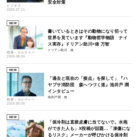
安全対策
ビジネス
2026.07.21
NEW
書いているときはその動物になり切って
世界を見ています『動物哲学物語 ナイ
ス実存』ドリアン助川×俵 万智
ドリアン助川
教養・カルチャー
2026.08.09
NEW
「過去と現在の「接点」を探して」『ハ
ヤブサ消防団 森へつづく道』池井戸 潤
インタビュー
池井戸潤
教養・カルチャー
2026.08.09
NEW
「保冷剤は直接皮膚に当てないで。水疱
ができた人も」X投稿が話題…「凍傷にな
るリスク」メーカーが呼びかける保冷剤