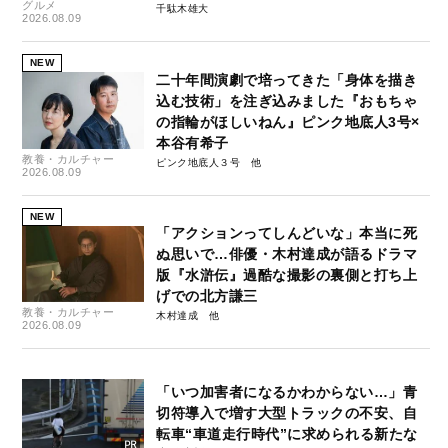
グルメ
千駄木雄大
2026.08.09
NEW
二十年間演劇で培ってきた「身体を描き
込む技術」を注ぎ込みました『おもちゃ
の指輪がほしいねん』ピンク地底人3号×
本谷有希子
教養・カルチャー
ピンク地底人３号
2026.08.09
NEW
「アクションってしんどいな」本当に死
ぬ思いで…俳優・木村達成が語るドラマ
版『水滸伝』過酷な撮影の裏側と打ち上
げでの北方謙三
教養・カルチャー
木村達成
2026.08.09
「いつ加害者になるかわからない…」青
切符導入で増す大型トラックの不安、自
転車“車道走行時代”に求められる新たな