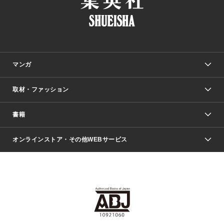
マンガ
取材・ファッション
少年マンガ
週刊少年ジャンプ
書籍
ファッション・美容
青年マンガ
ジャンプSQ.
Seventeen
週刊ヤングジャンプ
オンラインストア・その他WEBサービス
文芸・文庫・総合
芸能・情報・スポーツ
少女マンガ
Vジャンプ
non-no Web
ヤングジャンプ定期購読デジタル
すばる
Myojo
オンラインストア
りぼん
学芸・ノンフィクション・新書
最強ジャンプ
女性マンガ
@BAILA
ヤンジャン＋
小説すばる
週プレNEWS
マーガレット
集英社OTOコンテンツ
集英社 学芸編集部
少年ジャンプ＋
その他WEBサービス
クッキー
ライトノベル・ノベライズ
MAQUIA ONLINE
となりのヤングジャンプ
集英社 文芸ステーション
週プレ グラジャパ！
別冊マーガレット
SHUEISHA MANGA-ART HERITAGE
集英社 ビジネス書
ゼブラック
ココハナ
SHUEISHA ADNAVI
SPUR.JP
集英社Webマガジン Cobalt
グランドジャンプ
web 集英社文庫
キッズ
web Sportiva