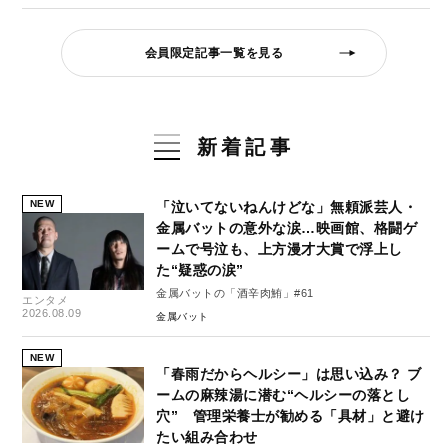
会員限定記事一覧を見る
新着記事
NEW
「泣いてないねんけどな」無頼派芸人・
金属バットの意外な涙…映画館、格闘ゲ
ームで号泣も、上方漫才大賞で浮上し
た“疑惑の涙”
金属バットの「酒辛肉鮪」#61
エンタメ
2026.08.09
金属バット
NEW
「春雨だからヘルシー」は思い込み？ ブ
ームの麻辣湯に潜む“ヘルシーの落とし
穴” 管理栄養士が勧める「具材」と避け
たい組み合わせ