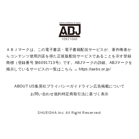
non-no Web
ヤングジャンプ定期購読デジタル
すばる
Myojo
オンラインストア
りぼん
学芸・ノンフィクション・新書
最強ジャンプ
女性マンガ
@BAILA
ヤンジャン＋
小説すばる
週プレNEWS
マーガレット
集英社OTOコンテンツ
集英社 学芸編集部
少年ジャンプ＋
その他WEBサービス
クッキー
ライトノベル・ノベライズ
MAQUIA ONLINE
となりのヤングジャンプ
集英社 文芸ステーション
週プレ グラジャパ！
別冊マーガレット
SHUEISHA MANGA-ART HERITAGE
集英社 ビジネス書
ゼブラック
ココハナ
SHUEISHA ADNAVI
SPUR.JP
集英社Webマガジン Cobalt
グランドジャンプ
web 集英社文庫
キッズ
web Sportiva
マンガMee
ジャンプキャラクターズストア
集英社新書
ジャンプルーキー！
月刊オフィスユー
ＡＢＪマークは、この電子書店・電子書籍配信サービスが、著作権者か
EDITOR'S LAB
LEE
集英社オレンジ文庫
ウルトラジャンプ
青春と読書
パラスポ＋！
らコンテンツ使用許諾を得た正規版配信サービスであることを示す登録
集英社みらい文庫
リマコミ＋
HAPPY PLUS STORE
集英社新書プラス
ジャンプTOON
商標（登録番号 第6091713号）です。ABJマークの詳細、ABJマークを
Marisol
シフォン文庫
アジア人物史
S-KIDS.LAND
マンガMeets
掲示しているサービスの一覧はこちら →
https://aebs.or.jp/
shueisha vox
よみタイ
S-MANGA
Web éclat
ダッシュエックス文庫
LEEマルシェ
kotoba
集英社ジャンプリミックス
ABOUT US
集英社プライバシーガイドライン
広告掲載について
T JAPAN:The New York Times Style Magazine
JUMP j BOOKS
お問い合わせ
規約
特定商取引法に基づく表示
SHOP Marisol
e!集英社
集英社コミック文庫
集英社女性誌ポータル
éclat premium
imidas
MEN'S NON-NO WEB
SHUEISHA Inc. All Right Reserved.
mirabella
UOMO
mirabella homme