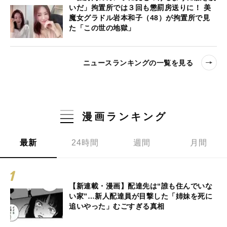
いだ」拘置所では３回も懲罰房送りに！ 美
魔女グラドル岩本和子（48）が拘置所で見
た「この世の地獄」
ニュースランキングの一覧を見る
漫画ランキング
最新
24時間
週間
月間
【新連載・漫画】配達先は“誰も住んでいな
い家”…新人配達員が目撃した「姉妹を死に
追いやった」むごすぎる真相