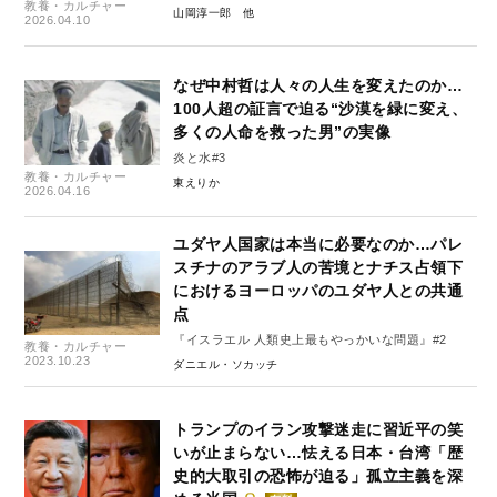
教養・カルチャー
山岡淳一郎
2026.04.10
なぜ中村哲は人々の人生を変えたのか…
100人超の証言で迫る“沙漠を緑に変え、
多くの人命を救った男”の実像
炎と水#3
教養・カルチャー
東えりか
2026.04.16
ユダヤ人国家は本当に必要なのか…パレ
スチナのアラブ人の苦境とナチス占領下
におけるヨーロッパのユダヤ人との共通
点
『イスラエル 人類史上最もやっかいな問題』#2
教養・カルチャー
2023.10.23
ダニエル・ソカッチ
トランプのイラン攻撃迷走に習近平の笑
いが止まらない…怯える日本・台湾「歴
史的大取引の恐怖が迫る」孤立主義を深