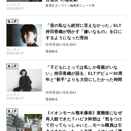
ニュース
集英社オンライン編集部ニュース班
2026.08.07
急上昇
「昔の私なら絶対に言えなかった」ELT
持田香織が明かす「嫌いなもの」を口に
するようになった理由
持田香織の現在地#2
エンタメ
黒島暁生
2026.08.07
急上昇
「子どもにとっては私しか母親がいな
い」持田香織が語る、ELTデビュー30周
年と“歌手”よりも大切にしたかった時間
持田香織の現在地#1
エンタメ
2026.08.07
黒島暁生
急上昇
《イオンモール熊本爆発》避難後になぜ
再入館できた？ハビタ幹部は「気をつけ
て行ってらっしゃいと…モール職員は引