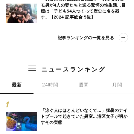
モ男が4人の妻たちと送る驚愕の性生活…目
標は「子ども54人つくって歴史に名を残
す」【2024 記事総合 5位】
記事ランキングの一覧を見る
ニュースランキング
最新
24時間
週間
月間
「泳ぐ人はほとんどいなくて…」猛暑のナイ
トプールで起きていた異変…港区女子が明か
すその実態