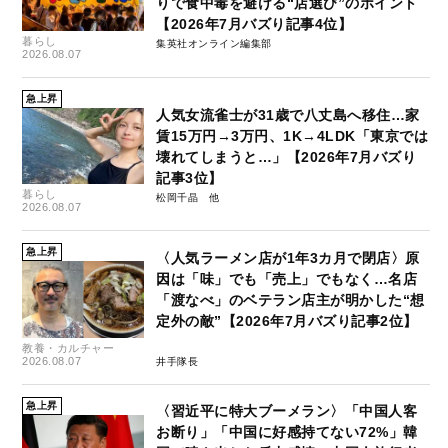
りで食中毒を避ける“店選び”のポイント
【2026年7月バズり記事4位】
暮らし
集英社オンライン編集部
2026.08.07
急上昇
人気女流雀士が31歳で八丈島へ移住…家
賃15万円→3万円、1K→4LDK「東京では
壊れてしまうと…」【2026年7月バズり
記事3位】
暮らし
松岡千晶
2026.08.07
急上昇
〈人気ラーメン店が1年3カ月で閉店〉原
因は「味」でも「売上」でもなく…名店
「渡なべ」のベテラン店主が明かした“想
定外の敵”【2026年7月バズり記事2位】
教養・カルチャー
2026.08.07
井手隊長
急上昇
〈習近平に特大ブーメラン〉「中国人客
お断り」「中国に好感持てない72%」韓