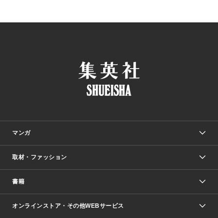
マンガ
取材・ファッション
少年マンガ
週刊少年ジャンプ
書籍
ファッション・美容
青年マンガ
ジャンプSQ.
Seventeen
週刊ヤングジャンプ
オンラインストア・その他WEBサービス
文芸・文庫・総合
芸能・情報・スポーツ
少女マンガ
Vジャンプ