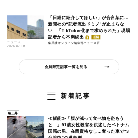
「日経に紹介してほしい」が合言葉に…
新聞社の“記者流出ドミノ”が止まらな
い 「TikToker化まで求められた」現場
記者から不満続出
有料
ニュース
集英社オンライン編集部ニュース班
2026.07.18
会員限定記事一覧を見る
新着記事
急上昇
≪飯能≫「腹が減って食べ物を盗もう
と…」91歳女性殺害を供述したベトナム
国籍の男、在留資格なし…奪った車で“3
台追突”の逃走劇