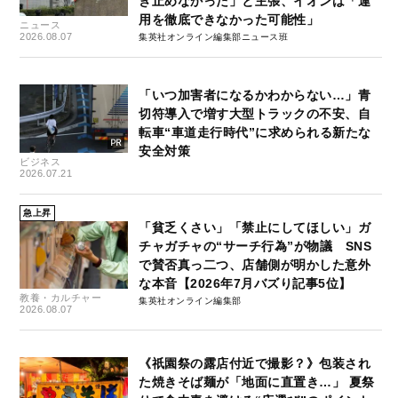
き止めなかった」と主張、イオンは「運
用を徹底できなかった可能性」
ニュース
2026.08.07
集英社オンライン編集部ニュース班
「いつ加害者になるかわからない…」青
切符導入で増す大型トラックの不安、自
転車“車道走行時代”に求められる新たな
安全対策
ビジネス
2026.07.21
急上昇
「貧乏くさい」「禁止にしてほしい」ガ
チャガチャの“サーチ行為”が物議 SNS
で賛否真っ二つ、店舗側が明かした意外
な本音【2026年7月バズり記事5位】
教養・カルチャー
集英社オンライン編集部
2026.08.07
《祇園祭の露店付近で撮影？》包装され
た焼きそば麺が「地面に直置き…」 夏祭