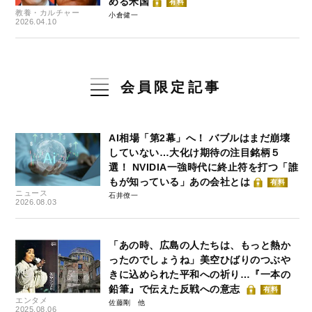
める米国
有料
教養・カルチャー
小倉健一
2026.04.10
会員限定記事
AI相場「第2幕」へ！ バブルはまだ崩壊
していない…大化け期待の注目銘柄５
選！ NVIDIA一強時代に終止符を打つ「誰
もが知っている」あの会社とは
有料
ニュース
石井僚一
2026.08.03
「あの時、広島の人たちは、もっと熱か
ったのでしょうね」美空ひばりのつぶや
きに込められた平和への祈り…『一本の
鉛筆』で伝えた反戦への意志
有料
エンタメ
佐藤剛
2025.08.06