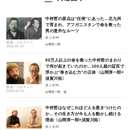
中村哲の原点は“任侠”にあった…北九州
で育まれ、アフガニスタンで命を救った
男の意外なルーツ
炎と水#4
教養・カルチャー
山岡淳一郎
2026.04.18
90万人以上の命を救った中村哲のまわり
で何が起きていたのか…100人超の証言で
浮かぶ“巻き込む力”の正体〈山岡淳一郎×
須賀川拓〉
炎と水#1
教養・カルチャー
2026.04.10
山岡淳一郎
中村哲はなぜこれほど人を惹きつけたの
か…その生き方が今も人を動かし続ける
理由〈山岡淳一郎×須賀川拓〉
炎と水#2