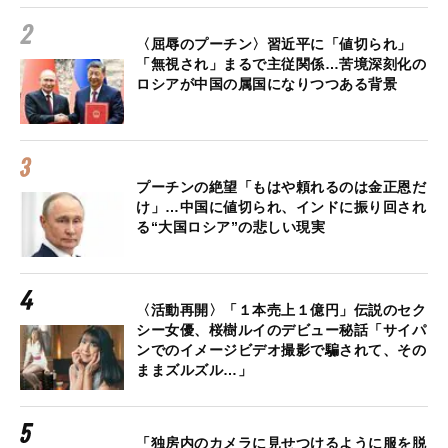
〈屈辱のプーチン〉習近平に「値切られ」
「無視され」まるで主従関係…苦境深刻化の
ロシアが中国の属国になりつつある背景
プーチンの絶望「もはや頼れるのは金正恩だ
け」…中国に値切られ、インドに振り回され
る“大国ロシア”の悲しい現実
〈活動再開〉「１本売上１億円」伝説のセク
シー女優、桜樹ルイのデビュー秘話「サイパ
ンでのイメージビデオ撮影で騙されて、その
ままズルズル…」
「独房内のカメラに見せつけるように服を脱