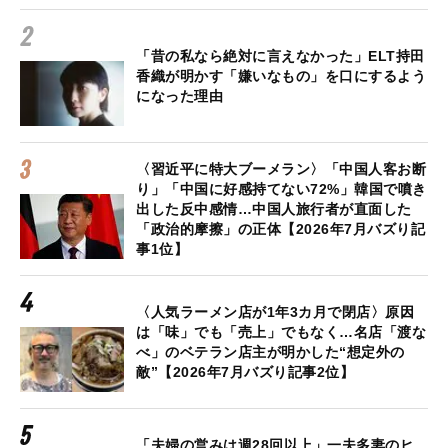
「昔の私なら絶対に言えなかった」ELT持田
香織が明かす「嫌いなもの」を口にするよう
になった理由
〈習近平に特大ブーメラン〉「中国人客お断
り」「中国に好感持てない72%」韓国で噴き
出した反中感情…中国人旅行者が直面した
「政治的摩擦」の正体【2026年7月バズり記
事1位】
〈人気ラーメン店が1年3カ月で閉店〉原因
は「味」でも「売上」でもなく…名店「渡な
べ」のベテラン店主が明かした“想定外の
敵”【2026年7月バズり記事2位】
「夫婦の営みは週28回以上」一夫多妻のヒ