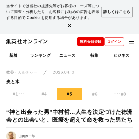
当サイトでは当社の提携先等がお客様のニーズ等につ
いて調査・分析したり、お客様にお勧めの広告を表示
詳しくはこちら
する目的で Cookie を使用する場合があります。
×
無料会員登録
ログイン
新着
ランキング
ニュース
特集
ビジネス
2026.04.18
教養・カルチャー
炎と水
#1･･･
#4
#5
#6
･･･#8
“神と出会った男”中村哲…人生を決定づけた徳洲
会との出会いと、医療を超えて命を救った男たち
山岡淳一郎