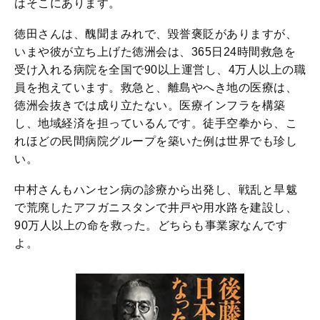
はそこにあります。
徳田さんは、醜聞まみれで、毀誉褒貶がありますが、
いまや彼が立ち上げた徳洲会は、365日24時間救急を
受け入れる病院を全国で90以上運営し、4万人以上の職
員を抱えています。救急と、離島やへき地の医療は、
徳洲会抜きでは成り立たない。医療インフラを構築
し、地域経済を担っているんです。徒手空拳から、こ
れほどの民間病院グループを築いた例は世界でも珍し
い。
中村さんもハンセン病の診療から出発し、戦乱と旱魃
で荒廃したアフガニスタンで井戸や用水路を建設し、
90万人以上の命を救った。どちらも事業家なんです
よ。