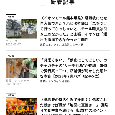
新着記事
NEW
《イオンモール熊本爆発》避難後になぜ
再入館できた？ハビタ幹部は「気をつけ
て行ってらっしゃいと…モール職員は引
き止めなかった」と主張、イオンは「運
用を徹底できなかった可能性」
ニュース
2026.08.07
集英社オンライン編集部ニュース班
NEW
「貧乏くさい」「禁止にしてほしい」ガ
チャガチャの“サーチ行為”が物議 SNS
で賛否真っ二つ、店舗側が明かした意外
な本音【2026年7月バズり記事5位】
教養・カルチャー
集英社オンライン編集部
2026.08.07
NEW
《祇園祭の露店付近で撮影？》包装され
た焼きそば麺が「地面に直置き…」 夏祭
りで食中毒を避ける“店選び”のポイント