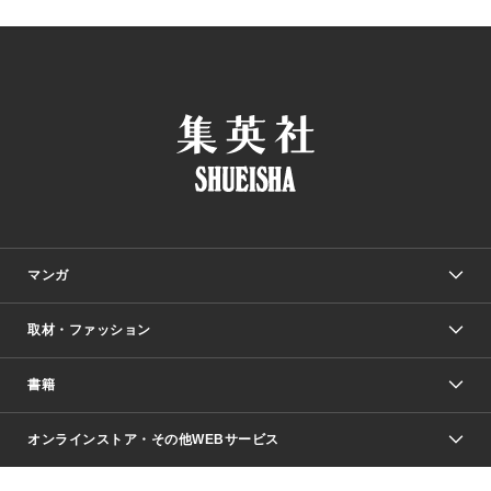
マンガ
取材・ファッション
少年マンガ
週刊少年ジャンプ
書籍
ファッション・美容
青年マンガ
ジャンプSQ.
Seventeen
週刊ヤングジャンプ
オンラインストア・その他WEBサービス
文芸・文庫・総合
芸能・情報・スポーツ
少女マンガ
Vジャンプ
non-no Web
ヤングジャンプ定期購読デジタル
すばる