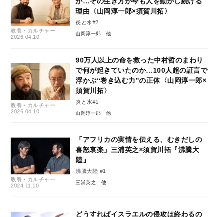
か…その生き方が今も人を動かし続ける
理由〈山岡淳一郎×須賀川拓〉
炎と水#2
教養・カルチャー
山岡淳一郎
2026.04.10
90万人以上の命を救った中村哲のまわり
で何が起きていたのか…100人超の証言で
浮かぶ“巻き込む力”の正体〈山岡淳一郎×
須賀川拓〉
炎と水#1
教養・カルチャー
2026.04.10
山岡淳一郎
「アフリカの実情を伝える、むきだしの
喜怒哀楽」三浦英之×須賀川拓『沸騰大
陸』
沸騰大陸 #1
教養・カルチャー
三浦英之
2024.11.10
どうすればイスラエルの侵攻は終わるの