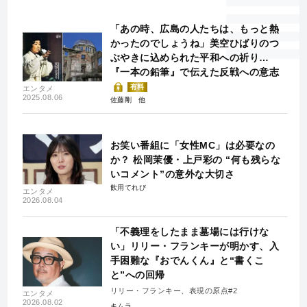
「あの時、広島の人たちは、もっと熱
かったのでしょうね」美空ひばりのつ
ぶやきに込められた平和への祈り…
『一本の鉛筆』で伝えた反戦への意志
有料
エンタメ
2025.08.06
佐藤剛
お笑い番組に「女性MC」は必要なの
か？ 松岡茉優・上戸彩の “何も残らな
いコメント”の意外な大切さ
飲用てれび
エンタメ
2026.08.04
「不義理をしたまま墓場には行けな
い」リリー・フランキーが明かす、入
手困難な『おでんくん』と“書くこ
と”への回帰
リリー・フランキー、表現の原点#2
エンタメ
2026.08.02
キムラ