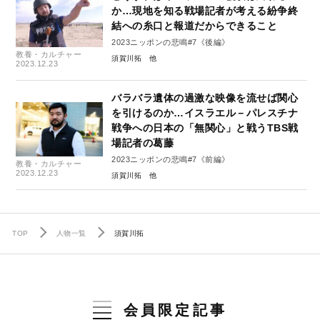
か…現地を知る戦場記者が考える紛争終
結への糸口と報道だからできること
2023ニッポンの悲鳴#7《後編》
教養・カルチャー
須賀川拓
2023.12.23
バラバラ遺体の過激な映像を流せば関心
を引けるのか…イスラエル－パレスチナ
戦争への日本の「無関心」と戦うTBS戦
場記者の葛藤
2023ニッポンの悲鳴#7《前編》
教養・カルチャー
2023.12.23
須賀川拓
TOP
人物一覧
須賀川拓
会員限定記事