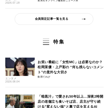
集英社オンライン編集部ニュース班
2026.07.18
会員限定記事一覧を見る
特集
お笑い番組に「女性MC」は必要なのか？
松岡茉優・上戸彩の “何も残らないコメン
ト”の意外な大切さ
飲用てれび
エンタメ
2026.08.04
「暗黒汁」で愛され50年以上…深夜2時開
店の老舗立ち食いそば店、店主が守り続
ける"変えない味"と裏で店を支えるAI