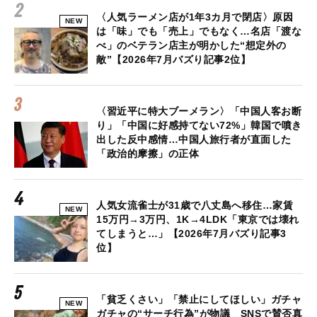
〈人気ラーメン店が1年3カ月で閉店〉原因
NEW
は「味」でも「売上」でもなく…名店「渡な
べ」のベテラン店主が明かした“想定外の
敵”【2026年7月バズり記事2位】
〈習近平に特大ブーメラン〉「中国人客お断
り」「中国に好感持てない72%」韓国で噴き
出した反中感情…中国人旅行者が直面した
「政治的摩擦」の正体
人気女流雀士が31歳で八丈島へ移住…家賃
NEW
15万円→3万円、1K→4LDK「東京では壊れ
てしまうと…」【2026年7月バズり記事3
位】
「貧乏くさい」「禁止にしてほしい」ガチャ
NEW
ガチャの“サーチ行為”が物議 SNSで賛否真