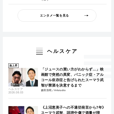
エンタメ一覧を見る
ヘルスケア
急上昇
「ジュースの買い方がわからず…」映
画館で突然の異変、パニック症・アル
コール依存症と告げられたスーマラ武
智が禁酒を決意するまで
ヘルスケア
森田浩明／A4studio
2026.08.03
《上沼恵美子への不適切発言から7年》
スーマラ武智、誹謗中傷で酒量が増