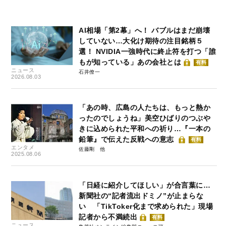
AI相場「第2幕」へ！ バブルはまだ崩壊
していない…大化け期待の注目銘柄５
選！ NVIDIA一強時代に終止符を打つ「誰
もが知っている」あの会社とは
有料
ニュース
石井僚一
2026.08.03
「あの時、広島の人たちは、もっと熱か
ったのでしょうね」美空ひばりのつぶや
きに込められた平和への祈り…『一本の
鉛筆』で伝えた反戦への意志
有料
エンタメ
佐藤剛
2025.08.06
「日経に紹介してほしい」が合言葉に…
新聞社の“記者流出ドミノ”が止まらな
い 「TikToker化まで求められた」現場
記者から不満続出
有料
ニュース