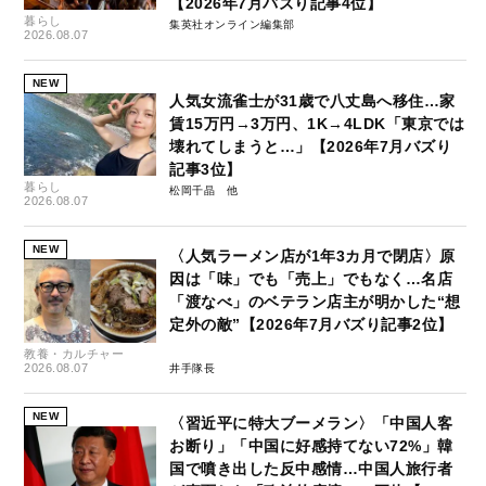
【2026年7月バズり記事4位】
暮らし
集英社オンライン編集部
2026.08.07
NEW
人気女流雀士が31歳で八丈島へ移住…家
賃15万円→3万円、1K→4LDK「東京では
壊れてしまうと…」【2026年7月バズり
記事3位】
暮らし
松岡千晶
2026.08.07
NEW
〈人気ラーメン店が1年3カ月で閉店〉原
因は「味」でも「売上」でもなく…名店
「渡なべ」のベテラン店主が明かした“想
定外の敵”【2026年7月バズり記事2位】
教養・カルチャー
2026.08.07
井手隊長
NEW
〈習近平に特大ブーメラン〉「中国人客
お断り」「中国に好感持てない72%」韓
国で噴き出した反中感情…中国人旅行者