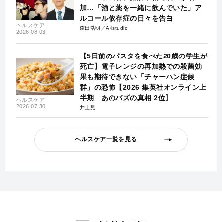
加…「酒と薬を一緒に飲んでいた」ア
ルコール依存症の日々を告白
ヘルスケア
森田浩明／A4studio
2026.08.03
【5日前のパスタを食べた20歳の学生が
死亡】電子レンジの再加熱での殺菌効
果も期待できない「チャーハン症候
群」の恐怖【2026 集英社オンライン上
半期 あのバズの真相 2位】
ヘルスケア
2026.07.30
井上晃
ヘルスケア一覧を見る