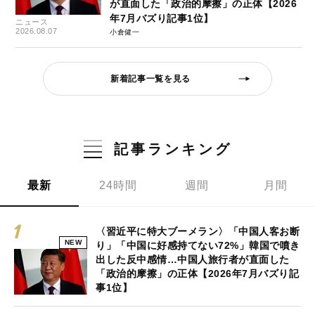
が直面した「政治的摩擦」の正体【2026
年7月バズり記事1位】
ニュース
2026.08.07
小倉健一
新着記事一覧を見る
記事ランキング
最新
24時間
週間
月間
〈習近平に特大ブーメラン〉「中国人客お断
NEW
り」「中国に好感持てない72%」韓国で噴き
出した反中感情…中国人旅行者が直面した
「政治的摩擦」の正体【2026年7月バズり記
事1位】