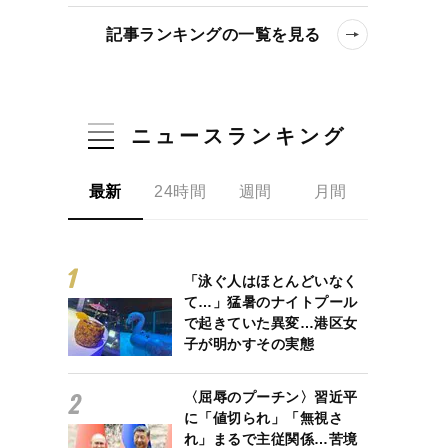
記事ランキングの一覧を見る
ニュースランキング
最新
24時間
週間
月間
「泳ぐ人はほとんどいなく
て…」猛暑のナイトプール
で起きていた異変…港区女
子が明かすその実態
〈屈辱のプーチン〉習近平
に「値切られ」「無視さ
れ」まるで主従関係…苦境