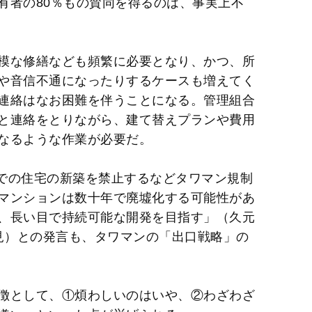
有者の80％もの賛同を得るのは、事実上不
模な修繕なども頻繁に必要となり、かつ、所
や音信不通になったりするケースも増えてく
連絡はなお困難を伴うことになる。管理組合
と連絡をとりながら、建て替えプランや費用
なるような作業が必要だ。
辺での住宅の新築を禁止するなどタワマン規制
マンションは数十年で廃墟化する可能性があ
、長い目で持続可能な開発を目指す」（久元
日会見）との発言も、タワマンの「出口戦略」の
徴として、①煩わしいのはいや、②わざわざ