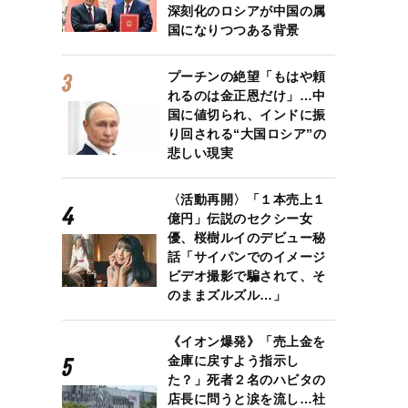
深刻化のロシアが中国の属
国になりつつある背景
プーチンの絶望「もはや頼
れるのは金正恩だけ」…中
国に値切られ、インドに振
り回される“大国ロシア”の
悲しい現実
〈活動再開〉「１本売上１
億円」伝説のセクシー女
優、桜樹ルイのデビュー秘
話「サイパンでのイメージ
ビデオ撮影で騙されて、そ
のままズルズル…」
《イオン爆発》「売上金を
金庫に戻すよう指示し
た？」死者２名のハビタの
店長に問うと涙を流し…社