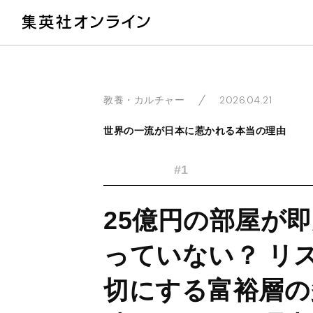
教
2026.04.21
教養・カルチャー
世界の一流が日本に惹かれる本当の理由
#1
25億円の部屋が
っていない？ リ
切にする富裕層の