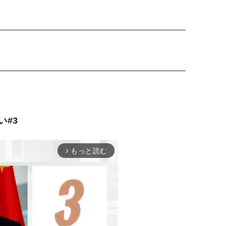
い#3
もっと読む
arrow_forward_ios