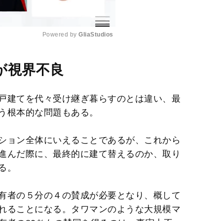
Powered by 
GliaStudios
M
が視界不良
u
t
戸建てを代々受け継ぎ暮らすのとは違い、最
e
う根本的な問題もある。
ション全体にいえることであるが、これから
進んだ際に、最終的に建て替えるのか、取り
る。
有者の５分の４の賛成が必要となり、概して
れることになる。タワマンのような大規模マ