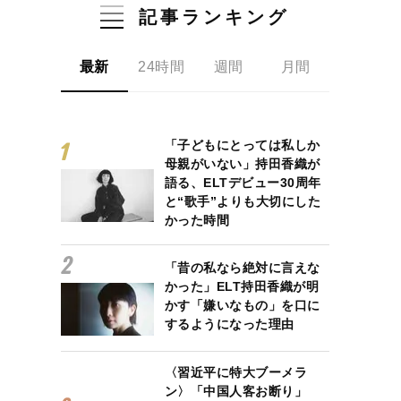
記事ランキング
最新
24時間
週間
月間
「子どもにとっては私しか
母親がいない」持田香織が
語る、ELTデビュー30周年
と“歌手”よりも大切にした
かった時間
「昔の私なら絶対に言えな
かった」ELT持田香織が明
かす「嫌いなもの」を口に
するようになった理由
〈習近平に特大ブーメラ
ン〉「中国人客お断り」