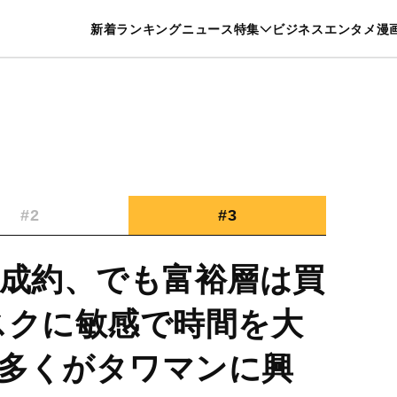
特集一覧を見る
漫画一覧を見る
新着
ランキング
ニュース
特集
ビジネス
エンタメ
漫
養・カルチャー
暮らし
スポーツ
ヘルスケア
美容
グルメ
#2
#3
即成約、でも富裕層は買
スクに敏感で時間を大
多くがタワマンに興