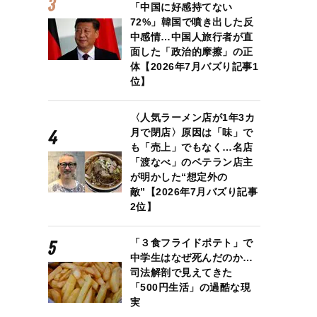
「中国に好感持てない
72%」韓国で噴き出した反
中感情…中国人旅行者が直
面した「政治的摩擦」の正
体【2026年7月バズり記事1
位】
〈人気ラーメン店が1年3カ
月で閉店〉原因は「味」で
も「売上」でもなく…名店
「渡なべ」のベテラン店主
が明かした“想定外の
敵”【2026年7月バズり記事
2位】
「３食フライドポテト」で
中学生はなぜ死んだのか…
司法解剖で見えてきた
「500円生活」の過酷な現
実