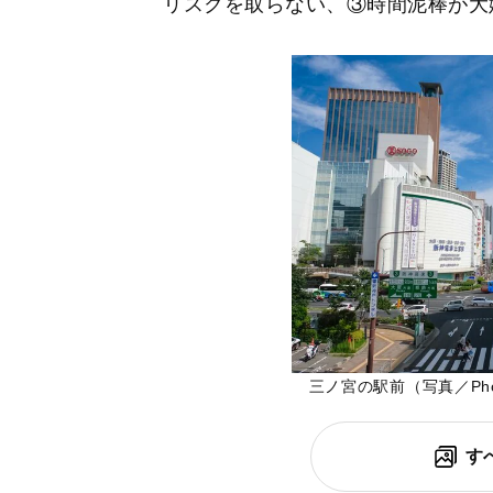
リスクを取らない、③時間泥棒が大
三ノ宮の駅前（写真／Pho
す