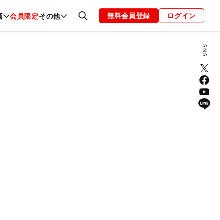
無料会員登録
ログイン
画
会員限定
その他
ファッション
恋愛・結婚
編集部
お知らせ