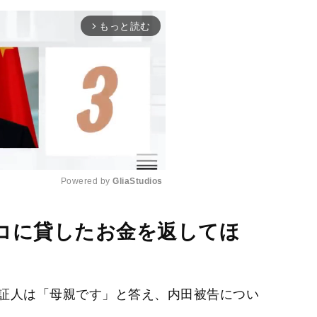
もっと読む
arrow_forward_ios
Powered by 
GliaStudios
M
コに貸したお金を返してほ
u
t
e
証人は「母親です」と答え、内田被告につい