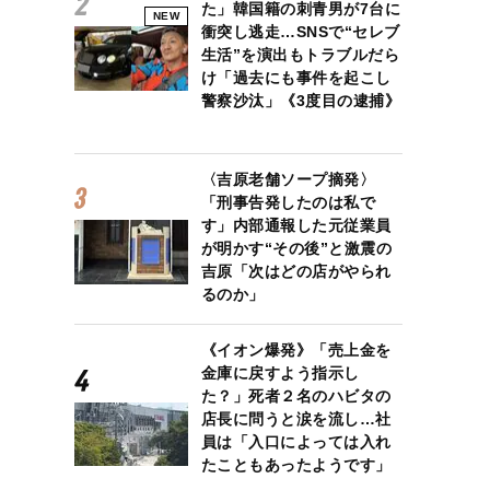
た」韓国籍の刺青男が7台に
NEW
衝突し逃走…SNSで“セレブ
生活”を演出もトラブルだら
け「過去にも事件を起こし
警察沙汰」《3度目の逮捕》
〈吉原老舗ソープ摘発〉
「刑事告発したのは私で
す」内部通報した元従業員
が明かす“その後”と激震の
吉原「次はどの店がやられ
るのか」
《イオン爆発》「売上金を
金庫に戻すよう指示し
た？」死者２名のハビタの
店長に問うと涙を流し…社
員は「入口によっては入れ
たこともあったようです」