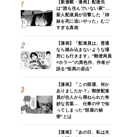
【新連載・漫画】配達先
は“誰も住んでいない家”…
新人配達員が目撃した「姉
妹を死に追いやった」むご
すぎる真相
【漫画】「配達員は、普通
なら踏み込まないような場
所にも行きます」“郵便局員
×ホラー”の異色作、作者が
語る“怪異の原点”
【漫画】「この部屋、何か
ありましたか？」郵便配達
員が住人から尋ねられた奇
妙な言葉… 仕事の中で知
ってしまった“部屋の秘
密”とは
【漫画】「あの日、私は夫