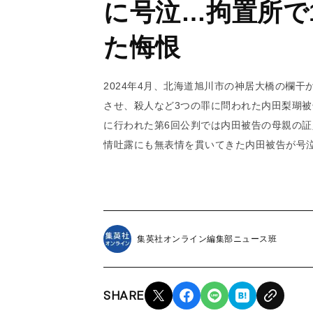
に号泣…拘置所で
た悔恨
2024年4月、北海道旭川市の神居大橋の欄干
させ、殺人など3つの罪に問われた内田梨瑚被
に行われた第6回公判では内田被告の母親の
情吐露にも無表情を貫いてきた内田被告が号
集英社オンライン編集部ニュース班
SHARE