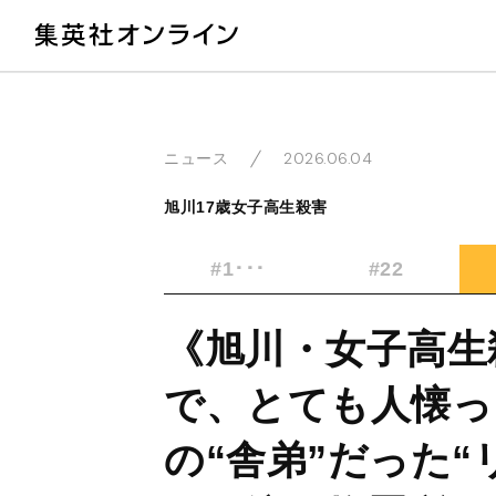
教
2026.06.04
ニュース
旭川17歳女子高生殺害
#1･･･
#22
《旭川・女子高生
で、とても人懐っ
の“舎弟”だった