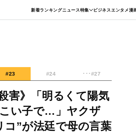
特集一覧を見る
漫画一覧を見る
新着
ランキング
ニュース
特集
ビジネス
エンタメ
漫
養・カルチャー
暮らし
スポーツ
ヘルスケア
美容
グルメ
#23
#24
･･･#27
殺害》「明るくて陽気
こい子で…」ヤクザ
“リコ”が法廷で母の言葉