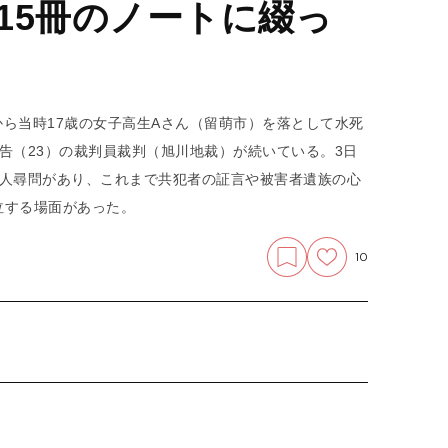
15冊のノートに綴っ
から当時17歳の女子高生Aさん（留萌市）を落として水死
告（23）の裁判員裁判（旭川地裁）が続いている。3日
証人尋問があり、これまで共犯者の証言や被害者遺族の心
泣する場面があった。
10