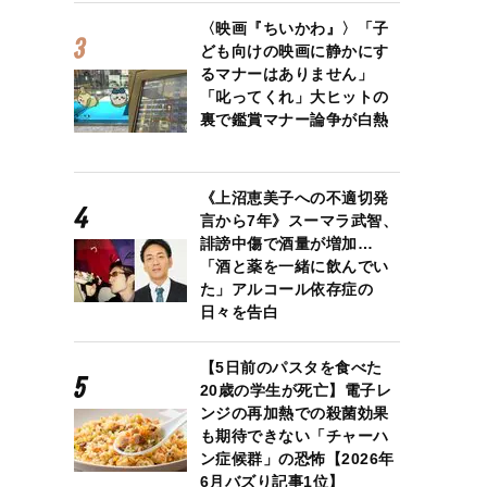
〈映画『ちいかわ』〉「子
ども向けの映画に静かにす
るマナーはありません」
「叱ってくれ」大ヒットの
裏で鑑賞マナー論争が白熱
《上沼恵美子への不適切発
言から7年》スーマラ武智、
誹謗中傷で酒量が増加…
「酒と薬を一緒に飲んでい
た」アルコール依存症の
日々を告白
【5日前のパスタを食べた
20歳の学生が死亡】電子レ
ンジの再加熱での殺菌効果
も期待できない「チャーハ
ン症候群」の恐怖【2026年
6月バズり記事1位】