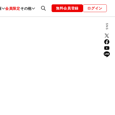
無料会員登録
ログイン
画
会員限定
その他
ファッション
恋愛・結婚
編集部
お知らせ