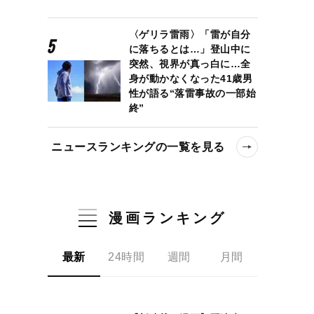
〈ゲリラ雷雨〉「雷が自分
に落ちるとは…」登山中に
突然、視界が真っ白に…全
身が動かなくなった41歳男
性が語る“落雷事故の一部始
終”
ニュースランキングの一覧を見る
漫画ランキング
最新
24時間
週間
月間