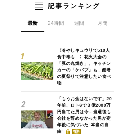
記事ランキング
最新
24時間
週間
月間
〈冷やしキュウリで510人
食中毒も…〉花火大会の
「豚の丸焼き」、キッチン
カーの「ケバブ」も…酷暑
の夏祭りで注意したい食べ
物
「もうお金はないです」20
年前、ロト6で３億2000万
円当てた男は今…当選後も
会社を辞めなかった男が定
年後に気づいた“本当の自
由”
有料