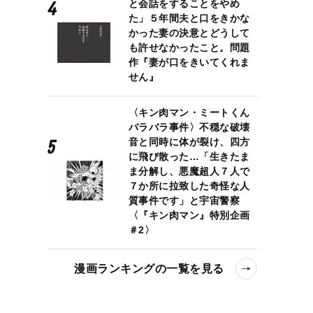
と会話をすることをやめ
た」５年間夫と口をきかな
かった妻の決意とどうして
も許せなかったこと。問題
作『妻が口をきいてくれま
せん』
〈キン肉マン・ミートくん
バラバラ事件〉不穏な破壊
音と同時に体が裂け、四方
に飛び散った…「生きたま
ま分解し、悪魔超人７人で
７か所に拉致した奇怪な人
質事件です」と宇宙警察
〈『キン肉マン』特別企画
＃2〉
漫画ランキングの一覧を見る