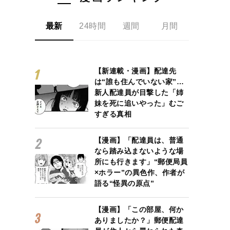
最新
24時間
週間
月間
【新連載・漫画】配達先
は“誰も住んでいない家”…
新人配達員が目撃した「姉
妹を死に追いやった」むご
すぎる真相
【漫画】「配達員は、普通
なら踏み込まないような場
所にも行きます」“郵便局員
×ホラー”の異色作、作者が
語る“怪異の原点”
【漫画】「この部屋、何か
ありましたか？」郵便配達