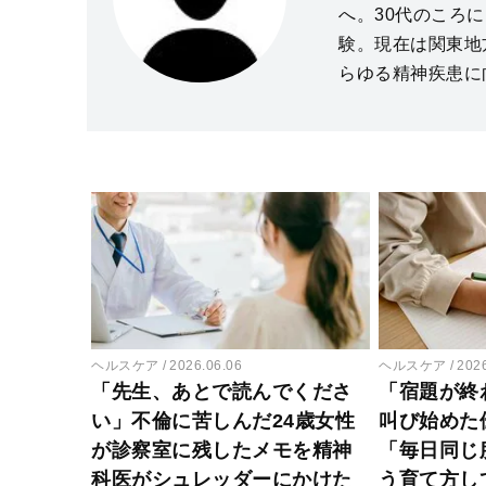
へ。30代のころ
験。現在は関東地
らゆる精神疾患に
ヘルスケア
2026.06.06
ヘルスケア
202
「先生、あとで読んでくださ
「宿題が終
い」不倫に苦しんだ24歳女性
叫び始めた
が診察室に残したメモを精神
「毎日同じ
科医がシュレッダーにかけた
う育て方し