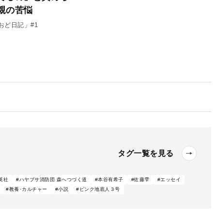
親の苦悩
おど日記」#1
タグ一覧を見る
英社
#ハヤブサ消防団 森へつづく道
#本谷有希子
#佐藤雫
#エッセイ
#教養･カルチャー
#小説
#ピンク地底人３号