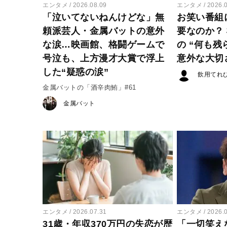
エンタメ
2026.08.09
エンタメ
2026.
「泣いてないねんけどな」無
お笑い番組
頼派芸人・金属バットの意外
要なのか？
な涙…映画館、格闘ゲームで
の “何も残
号泣も、上方漫才大賞で浮上
意外な大切
した“疑惑の涙”
飲用てれ
金属バットの「酒辛肉鮪」#61
金属バット
エンタメ
2026.07.31
エンタメ
2026.
31歳・年収370万円の失恋が歴
「一切笑え