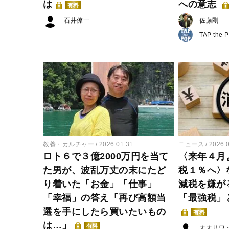
は
への意志
有料
石井僚一
佐藤剛
TAP the 
教養・カルチャー
2026.01.31
ニュース
2026.
ロト６で３億2000万円を当て
〈来年４月
た男が、波乱万丈の末にたど
税１％へ〉
り着いた「お金」「仕事」
減税を嫌が
「幸福」の答え「再び高額当
「最強税」
選を手にしたら買いたいもの
有料
は…」
有料
オオサワ