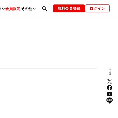
無料会員登録
ログイン
画
会員限定
その他
ファッション
恋愛・結婚
編集部
お知らせ