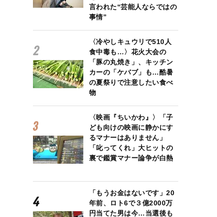
言われた“芸能人ならではの
事情”
〈冷やしキュウリで510人
食中毒も…〉花火大会の
「豚の丸焼き」、キッチン
カーの「ケバブ」も…酷暑
の夏祭りで注意したい食べ
物
〈映画『ちいかわ』〉「子
ども向けの映画に静かにす
るマナーはありません」
「叱ってくれ」大ヒットの
裏で鑑賞マナー論争が白熱
「もうお金はないです」20
年前、ロト6で３億2000万
円当てた男は今…当選後も