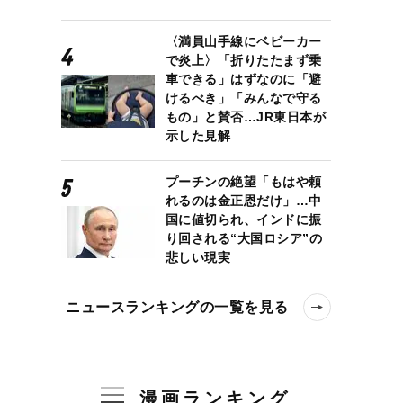
〈満員山手線にベビーカー
で炎上〉「折りたたまず乗
車できる」はずなのに「避
けるべき」「みんなで守る
もの」と賛否…JR東日本が
示した見解
プーチンの絶望「もはや頼
れるのは金正恩だけ」…中
国に値切られ、インドに振
り回される“大国ロシア”の
悲しい現実
ニュースランキングの一覧を見る
漫画ランキング