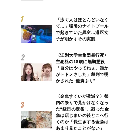
「泳ぐ人はほとんどいなく
て…」猛暑のナイトプール
で起きていた異変…港区女
子が明かすその実態
〈江別大学生集団暴行死〉
主犯格の18歳に無期懲役
「自分はやってねぇ。誰か
がトドメさした」裁判で明
かされた“他責ぶり”
〈金魚すくいが激減？〉都
内の祭りで見かけなくなっ
た“縁日の定番”…残った金
魚は店じまいの後どこへ行
くのか「長生きする金魚は
あまり見たことがない」