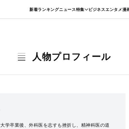
特集一覧を見る
漫画一覧を見る
新着
ランキング
ニュース
特集
ビジネス
エンタメ
漫
養・カルチャー
暮らし
スポーツ
ヘルスケア
美容
グルメ
人物プロフィール
う
れ。大学卒業後、外科医を志すも挫折し、精神科医の道