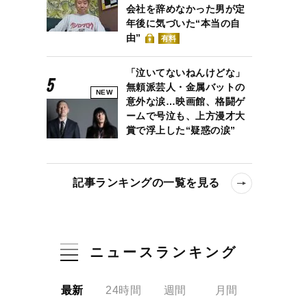
会社を辞めなかった男が定
年後に気づいた“本当の自
由”
有料
「泣いてないねんけどな」
無頼派芸人・金属バットの
NEW
意外な涙…映画館、格闘ゲ
ームで号泣も、上方漫才大
賞で浮上した“疑惑の涙”
記事ランキングの一覧を見る
ニュースランキング
最新
24時間
週間
月間