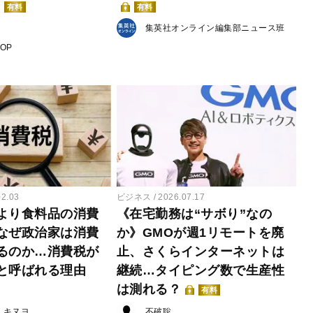
有料
有料
集英社オンライン編集部ニュース班
POP
02.03
ビジネス
2026.07.17
より食料品の消費
《在宅勤務は“サボり”なの
なぜ政治家は消費
か》GMOが週1リモートを廃
るのか…消費税が
止、さくらインターネットは
と呼ばれる理由
継続…タイピング数で生産性
は測れる？
有料
・キヌヨ
不破聡