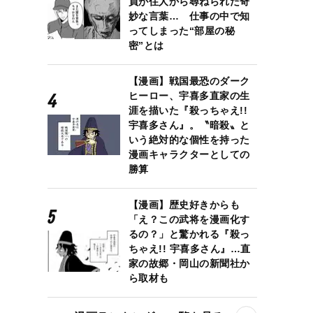
員が住人から尋ねられた奇
妙な言葉… 仕事の中で知
ってしまった“部屋の秘
密”とは
【漫画】戦国最恐のダーク
ヒーロー、宇喜多直家の生
涯を描いた『殺っちゃえ!!
宇喜多さん』。〝暗殺〟と
いう絶対的な個性を持った
漫画キャラクターとしての
勝算
【漫画】歴史好きからも
「え？この武将を漫画化す
るの？」と驚かれる『殺っ
ちゃえ!! 宇喜多さん』…直
家の故郷・岡山の新聞社か
ら取材も