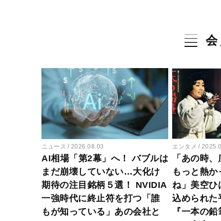
会
ニュース
2026.08.03
エンタメ
2025.
AI相場「第2幕」へ！ バブルは
「あの時、
まだ崩壊していない…大化け
もっと熱か
期待の注目銘柄５選！ NVIDIA
ね」美空ひ
一強時代に終止符を打つ「誰
込められた
もが知っている」あの会社と
『一本の鉛