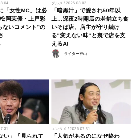
08.04
グルメ
2026.08.02
に「女性MC」は必
「暗黒汁」で愛され50年以
 松岡茉優・上戸彩
上…深夜2時開店の老舗立ち食
らないコメント”の
いそば店、店主が守り続け
さ
る"変えない味"と裏で店を支
えるAI
び
ライター神山
07.31
エンタメ
2026.07.31
ない」「見られて
「人気があるのになぜ終わ