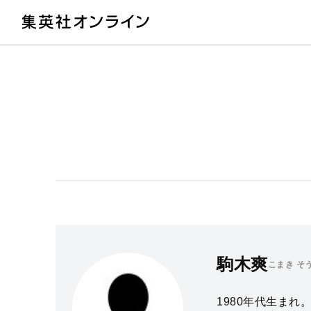
教
駒木爽
こまき そ
1980年代生ま