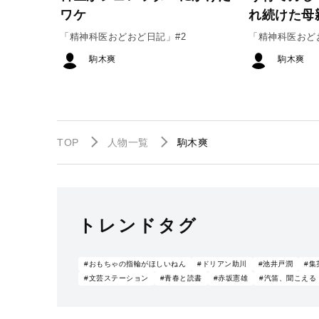
ワケ
れ続けた母
「精神科医おどおど日記」#2
「精神科医おど
駒木爽
駒木爽
TOP
人物一覧
駒木爽
トレンドタグ
#おもちゃの指輪がほしいねん
#ドリアン助川
#池井戸潤
#集
#文芸ステーション
#青春と読書
#赤坂憲雄
#汽笛、聞こえる