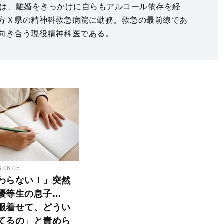
には、離婚をきっかけに自らもアルコール依存を経
方Ｘ県の精神科救急病院に勤務。救急の最前線であ
向き合う現役精神科医である。
6.06.05
わらない！」突然
優等生の息子…
服着せて、どうい
てるの」と責めら