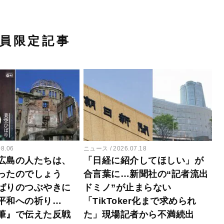
員限定記事
08.06
ニュース
2026.07.18
広島の人たちは、
「日経に紹介してほしい」が
ったのでしょう
合言葉に…新聞社の“記者流出
ばりのつぶやきに
ドミノ”が止まらない
平和への祈り…
「TikToker化まで求められ
筆』で伝えた反戦
た」現場記者から不満続出