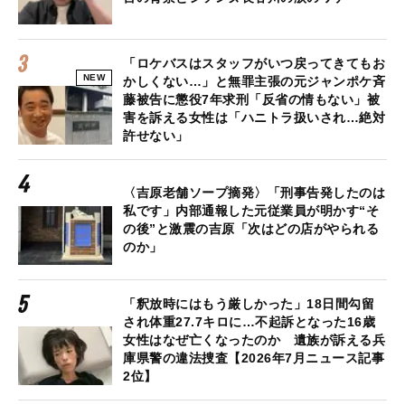
「ロケバスはスタッフがいつ戻ってきてもお
NEW
かしくない…」と無罪主張の元ジャンポケ斉
藤被告に懲役7年求刑「反省の情もない」被
害を訴える女性は「ハニトラ扱いされ…絶対
許せない」
〈吉原老舗ソープ摘発〉「刑事告発したのは
私です」内部通報した元従業員が明かす“そ
の後”と激震の吉原「次はどの店がやられる
のか」
「釈放時にはもう厳しかった」18日間勾留
され体重27.7キロに…不起訴となった16歳
女性はなぜ亡くなったのか 遺族が訴える兵
庫県警の違法捜査【2026年7月ニュース記事
2位】