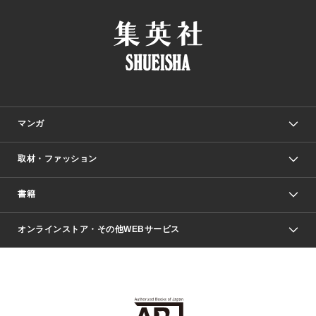
マンガ
取材・ファッション
少年マンガ
週刊少年ジャンプ
書籍
ファッション・美容
青年マンガ
ジャンプSQ.
Seventeen
週刊ヤングジャンプ
オンラインストア・その他WEBサービス
文芸・文庫・総合
芸能・情報・スポーツ
少女マンガ
Vジャンプ
non-no Web
ヤングジャンプ定期購読デジタル
すばる
Myojo
オンラインストア
りぼん
学芸・ノンフィクション・新書
最強ジャンプ
女性マンガ
@BAILA
ヤンジャン＋
小説すばる
週プレNEWS
マーガレット
集英社OTOコンテンツ
集英社 学芸編集部
少年ジャンプ＋
その他WEBサービス
クッキー
ライトノベル・ノベライズ
MAQUIA ONLINE
となりのヤングジャンプ