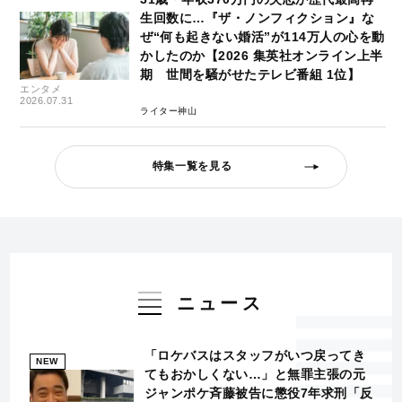
生回数に…『ザ・ノンフィクション』な
ぜ“何も起きない婚活”が114万人の心を動
かしたのか【2026 集英社オンライン上半
期 世間を騒がせたテレビ番組 1位】
エンタメ
2026.07.31
ライター神山
特集一覧を見る
ニュース
「ロケバスはスタッフがいつ戻ってき
NEW
てもおかしくない…」と無罪主張の元
ジャンポケ斉藤被告に懲役7年求刑「反