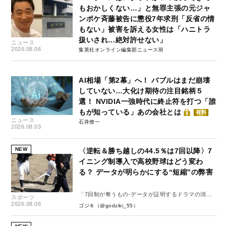
もおかしくない…」と無罪主張の元ジャ
ンポケ斉藤被告に懲役7年求刑「反省の情
もない」被害を訴える女性は「ハニトラ
扱いされ…絶対許せない」
ニュース
2026.08.06
集英社オンライン編集部ニュース班
AI相場「第2幕」へ！ バブルはまだ崩壊
していない…大化け期待の注目銘柄５
選！ NVIDIA一強時代に終止符を打つ「誰
もが知っている」あの会社とは
有料
ニュース
石井僚一
2026.08.03
NEW
〈逆転＆勝ち越しの44.5％は7回以降〉7
イニング制導入で高校野球はどう変わ
る？ データが明らかにする“短縮”の弊害
「7回制が奪うもの-データが証明するドラマの消
スポーツ
失-」
2026.08.06
ゴジキ（@godziki_55）