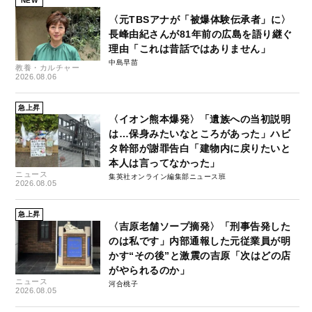
NEW
〈元TBSアナが「被爆体験伝承者」に〉
長峰由紀さんが81年前の広島を語り継ぐ
理由「これは昔話ではありません」
中島早苗
教養・カルチャー
2026.08.06
急上昇
〈イオン熊本爆発〉「遺族への当初説明
は…保身みたいなところがあった」ハビ
タ幹部が謝罪告白「建物内に戻りたいと
本人は言ってなかった」
ニュース
集英社オンライン編集部ニュース班
2026.08.05
急上昇
〈吉原老舗ソープ摘発〉「刑事告発した
のは私です」内部通報した元従業員が明
かす“その後”と激震の吉原「次はどの店
がやられるのか」
ニュース
河合桃子
2026.08.05