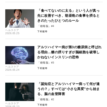
「食べてないのに太る」という人が真っ
先に改善すべき、朝昼晩の食事を摂ると
きのたったひとつのルール
「糖毒脳」#4
ヘルスケア
下村健寿
2026.05.25
アルツハイマー病が第3の糖尿病と呼ばれ
る理由…糖の摂りすぎが脳細胞を破壊し
かねないインスリンの恐怖
「糖毒脳」#3
ヘルスケア
下村健寿
2026.05.24
「認知症とアルツハイマー病って何が違
うの？」すべては“小さな異変”から始ま
る、脳の血管障害
「糖毒脳」#2
ヘルスケア
下村健寿
2026.05.23