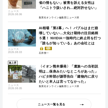
省の情もない」被害を訴える女性は
「ハニトラ扱いされ…絶対許せない」
ニュース
2026.08.06
集英社オンライン編集部ニュース班
AI相場「第2幕」へ！ バブルはまだ崩
壊していない…大化け期待の注目銘柄
５選！ NVIDIA一強時代に終止符を打つ
「誰もが知っている」あの会社とは
有料
ニュース
2026.08.03
石井僚一
急上昇
〈イオン熊本爆発〉「遺族への当初説
明は…保身みたいなところがあった」
ハビタ幹部が謝罪告白「建物内に戻り
たいと本人は言ってなかった」
ニュース
集英社オンライン編集部ニュース班
2026.08.05
ニュース一覧を見る