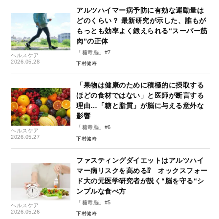
アルツハイマー病予防に有効な運動量は
どのくらい？ 最新研究が示した、誰もが
もっとも効率よく鍛えられる“スーパー筋
肉”の正体
「糖毒脳」#7
ヘルスケア
2026.05.28
下村健寿
「果物は健康のために積極的に摂取する
ほどの食材ではない」と医師が断言する
理由…「糖と脂質」が脳に与える意外な
影響
「糖毒脳」#6
ヘルスケア
2026.05.27
下村健寿
ファスティングダイエットはアルツハイ
マー病リスクを高める⁉︎ オックスフォー
ド大の元医学研究者が説く“脳を守る“シ
ンプルな食べ方
「糖毒脳」#5
ヘルスケア
2026.05.26
下村健寿