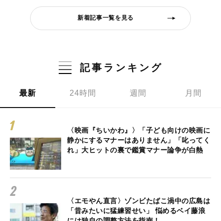
新着記事一覧を見る
記事ランキング
最新
24時間
週間
月間
〈映画『ちいかわ』〉「子ども向けの映画に
静かにするマナーはありません」「叱ってく
れ」大ヒットの裏で鑑賞マナー論争が白熱
〈エモやん直言〉ゾンビたばこ渦中の広島は
「昔みたいに猛練習せい」 悩めるベイ藤浪
には独自の調整方法を指南！