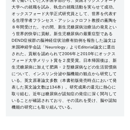
本で働いていた大学医学部から、英国オックスフォード
大学への就職を試み、執念の就職活動を実らせて成功。
オックスフォード大学正式研究員として、世界を代表す
る生理学者フランセス・アッシュクロフト教授の薫陶を
８年間受けた。その間、新生児糖尿病治療法の発見とい
う世界的快挙に貢献。新生児糖尿病の最重症型である
DEND症候群の脳神経症状治療有効例を報告した論文は
米国神経学会誌「Neurology」よりEditorial論文に選出
された。貢献を認められて2006年と2010年にオックス
フォード大学メリット賞を２度受賞。日本帰国後は、新
生児糖尿病に加えて肥満・２型糖尿病などの生活習慣病
について、インスリン分泌や脳機能の観点から研究して
いる。英文原著論文多数（本書初版発売時点において発
表した英文論文数は134本）。研究成果の還元に熱心に
取り組む。近年は糖尿病が認知症の発症に深く関与して
いることが確認されており、その流れを受け、脳や認知
機能の研究にも取り組んでいる。