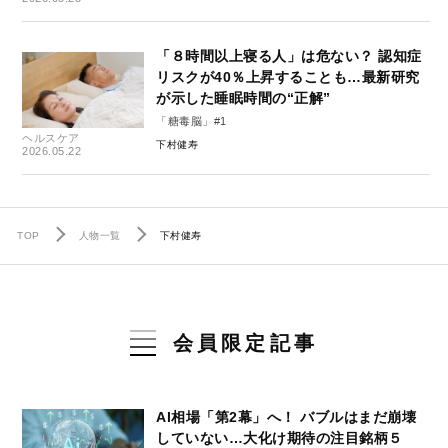
「８時間以上寝る人」は危ない？ 認知症
リスクが40％上昇することも…最新研究
が示した睡眠時間の“正解”
「糖毒脳」#1
ヘルスケア
下村健寿
2026.05.22
TOP
人物一覧
下村健寿
会員限定記事
AI相場「第2幕」へ！ バブルはまだ崩壊
していない…大化け期待の注目銘柄５