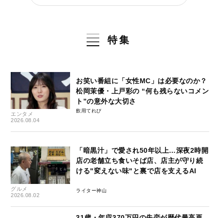
特集
お笑い番組に「女性MC」は必要なのか？
松岡茉優・上戸彩の “何も残らないコメン
ト”の意外な大切さ
飲用てれび
エンタメ
2026.08.04
「暗黒汁」で愛され50年以上…深夜2時開
店の老舗立ち食いそば店、店主が守り続
ける"変えない味"と裏で店を支えるAI
グルメ
ライター神山
2026.08.02
31歳・年収370万円の失恋が歴代最高再