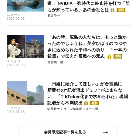
選！ NVIDIA一強時代に終止符を打つ「誰
もが知っている」あの会社とは
有料
ニュース
石井僚一
2026.08.03
「あの時、広島の人たちは、もっと熱か
ったのでしょうね」美空ひばりのつぶや
きに込められた平和への祈り…『一本の
鉛筆』で伝えた反戦への意志
有料
エンタメ
佐藤剛
2025.08.06
「日経に紹介してほしい」が合言葉に…
新聞社の“記者流出ドミノ”が止まらな
い 「TikToker化まで求められた」現場
記者から不満続出
有料
ニュース
集英社オンライン編集部ニュース班
2026.07.18
会員限定記事一覧を見る