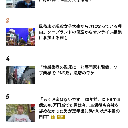
風俗店が現役女子大生だらけになっている理
由。ソープランドの個室からオンライン授業
に参加する嬢も…
「性感染症の温床に」と専門家も警鐘。ソー
プ業界で〝NS店〟急増のワケ
「もうお金はないです」20年前、ロト6で３
億2000万円当てた男は今…当選後も会社を
辞めなかった男が定年後に気づいた“本当の
自由”
有料