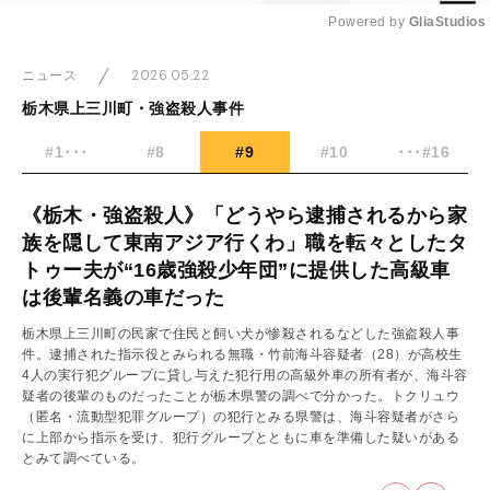
Powered by 
GliaStudios
Mute
2026.05.22
ニュース
栃木県上三川町・強盗殺人事件
#1･･･
#8
#9
#10
･･･#16
《栃木・強盗殺人》「どうやら逮捕されるから家
族を隠して東南アジア行くわ」職を転々としたタ
トゥー夫が“16歳強殺少年団”に提供した高級車
は後輩名義の車だった
栃木県上三川町の民家で住民と飼い犬が惨殺されるなどした強盗殺人事
件。逮捕された指示役とみられる無職・竹前海斗容疑者（28）が高校生
4人の実行犯グループに貸し与えた犯行用の高級外車の所有者が、海斗容
疑者の後輩のものだったことが栃木県警の調べで分かった。トクリュウ
（匿名・流動型犯罪グループ）の犯行とみる県警は、海斗容疑者がさら
に上部から指示を受け、犯行グループとともに車を準備した疑いがある
とみて調べている。