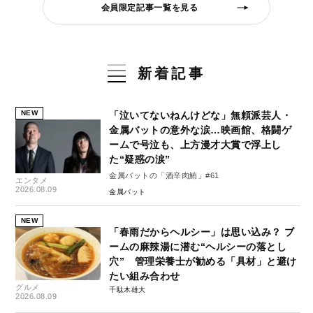
会員限定記事一覧を見る
新着記事
NEW
「泣いてないねんけどな」無頼派芸人・
金属バットの意外な涙…映画館、格闘ゲ
ームで号泣も、上方漫才大賞で浮上し
た“疑惑の涙”
金属バットの「酒辛肉鮪」#61
エンタメ
2026.08.09
金属バット
NEW
「春雨だからヘルシー」は思い込み？ ブ
ームの麻辣湯に潜む“ヘルシーの落とし
穴” 管理栄養士が勧める「具材」と避け
たい組み合わせ
グルメ
千駄木雄大
2026.08.09