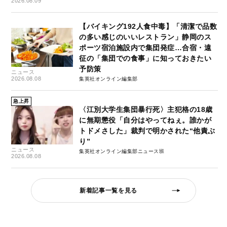
2026.08.09
【バイキング192人食中毒】「清潔で品数
の多い感じのいいレストラン」静岡のス
ポーツ宿泊施設内で集団発症…合宿・遠
征の「集団での食事」に知っておきたい
予防策
ニュース
2026.08.08
集英社オンライン編集部
急上昇
〈江別大学生集団暴行死〉主犯格の18歳
に無期懲役「自分はやってねぇ。誰かが
トドメさした」裁判で明かされた“他責ぶ
り”
ニュース
集英社オンライン編集部ニュース班
2026.08.08
新着記事一覧を見る