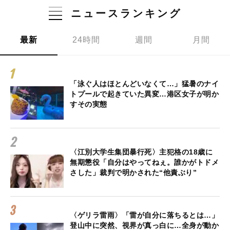
ニュースランキング
最新
24時間
週間
月間
「泳ぐ人はほとんどいなくて…」猛暑のナイ
トプールで起きていた異変…港区女子が明か
すその実態
〈江別大学生集団暴行死〉主犯格の18歳に
無期懲役「自分はやってねぇ。誰かがトドメ
さした」裁判で明かされた“他責ぶり”
〈ゲリラ雷雨〉「雷が自分に落ちるとは…」
登山中に突然、視界が真っ白に…全身が動か