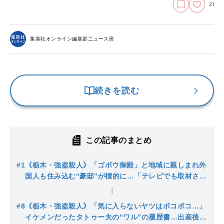
21
集英社オンライン編集部ニュース班
続きを読む
この記事のまとめ
#1
《栃木・強盗殺人》「ゴボウ御殿」と地域に親しまれ外
国人も住み込む“豪邸”が標的に…「テレビでも取材され
た有名なお宅でした」前日から度々不審者…16歳少年が
次々と逮捕
#8
《栃木・強盗殺人》「気に入らないヤツはボコボコ…」
イケメンだったタトゥー夫の“ワル”の履歴書…出産後も