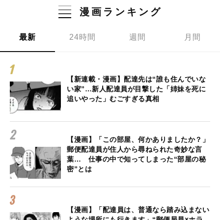
漫画ランキング
最新
24時間
週間
月間
【新連載・漫画】配達先は“誰も住んでいな
い家”…新人配達員が目撃した「姉妹を死に
追いやった」むごすぎる真相
【漫画】「この部屋、何かありましたか？」
郵便配達員が住人から尋ねられた奇妙な言
葉… 仕事の中で知ってしまった“部屋の秘
密”とは
【漫画】「配達員は、普通なら踏み込まない
ような場所にも行きます」“郵便局員×ホラ