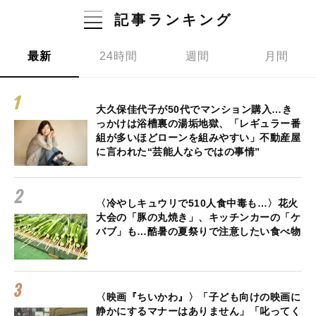
記事ランキング
最新
24時間
週間
月間
大久保佳代子が50代でマンション購入…き
っかけは浴槽裏の湯垢地獄、「レギュラー番
組が多いほどローンを組みやすい」不動産屋
に言われた“芸能人ならではの事情”
〈冷やしキュウリで510人食中毒も…〉花火
大会の「豚の丸焼き」、キッチンカーの「ケ
バブ」も…酷暑の夏祭りで注意したい食べ物
〈映画『ちいかわ』〉「子ども向けの映画に
静かにするマナーはありません」「叱ってく