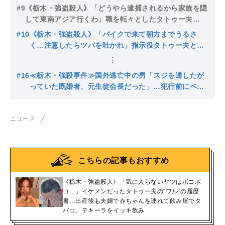
夫婦で赤ちゃんを連れて飲み屋でタバコ、テキーラをイ
#9
《栃木・強盗殺人》「どうやら逮捕されるから家族を隠
ッキ飲み
して東南アジア行くわ」職を転々としたタトゥー夫
が“16歳強殺少年団”に提供した高級車は後輩名義の車
#10
《栃木・強盗殺人》「バイクで来て朝方までうるさ
だった
く…注意したらツバを吐かれ」指示役タトゥー夫とつ
ながっていた16歳少年の素顔…遺族は「同じような苦
しみを味わってほしい」
#16
≪栃木・強殺事件≫国外逃亡中の男「スジを通したが
っていた既婚者、元生徒会長だった」…犯行前にベッ
コリ凹んだ外車をタトゥー男とチェックする姿は「ど
っちが上かわからない…」
ニュース
こちらの記事もおすすめ
《栃木・強盗殺人》「気に入らないヤツはボコボ
コ…」イケメンだったタトゥー夫の“ワル”の履歴
書…出産後も夫婦で赤ちゃんを連れて飲み屋でタ
バコ、テキーラをイッキ飲み