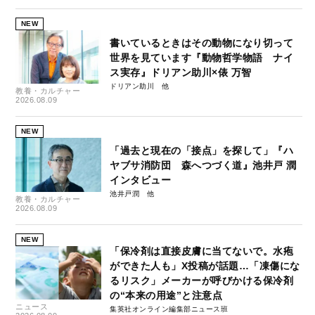
NEW
書いているときはその動物になり切って
世界を見ています『動物哲学物語 ナイ
ス実存』ドリアン助川×俵 万智
ドリアン助川
教養・カルチャー
2026.08.09
NEW
「過去と現在の「接点」を探して」『ハ
ヤブサ消防団 森へつづく道』池井戸 潤
インタビュー
池井戸潤
教養・カルチャー
2026.08.09
NEW
「保冷剤は直接皮膚に当てないで。水疱
ができた人も」X投稿が話題…「凍傷にな
るリスク」メーカーが呼びかける保冷剤
の“本来の用途”と注意点
ニュース
集英社オンライン編集部ニュース班