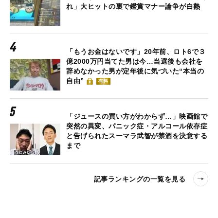
れ」大ヒットの裏で鑑賞マナー論争が白熱
「もうお金はないです」20年前、ロト6で３
億2000万円当てた男は今…当選後も会社を
辞めなかった男が定年後に気づいた“本当の
自由”
有料
「ジュースの買い方がわからず…」映画館で
突然の異変、パニック症・アルコール依存症
と告げられたスーマラ武智が禁酒を決意する
まで
記事ランキングの一覧を見る