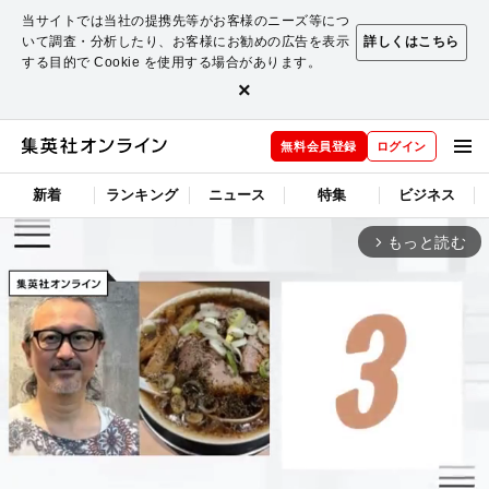
当サイトでは当社の提携先等がお客様のニーズ等につ
いて調査・分析したり、お客様にお勧めの広告を表示
詳しくはこちら
する目的で Cookie を使用する場合があります。
×
無料会員登録
ログイン
新着
ランキング
ニュース
特集
ビジネス
もっと読む
arrow_forward_ios