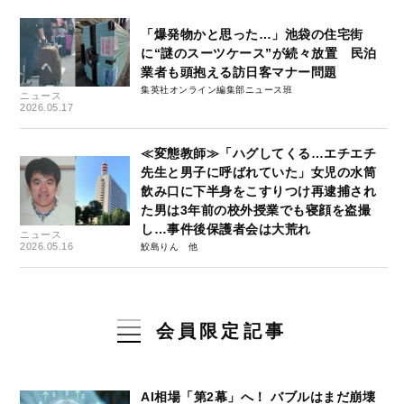
「爆発物かと思った…」池袋の住宅街
に“謎のスーツケース”が続々放置 民泊
業者も頭抱える訪日客マナー問題
集英社オンライン編集部ニュース班
ニュース
2026.05.17
≪変態教師≫「ハグしてくる…エチエチ
先生と男子に呼ばれていた」女児の水筒
飲み口に下半身をこすりつけ再逮捕され
た男は3年前の校外授業でも寝顔を盗撮
し…事件後保護者会は大荒れ
ニュース
2026.05.16
鮫島りん
会員限定記事
AI相場「第2幕」へ！ バブルはまだ崩壊