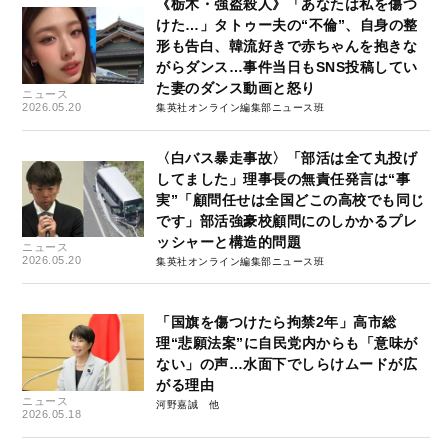
《栃木・強盗殺人》「あなたは私を傷つ
けた…」タトゥー夫の“不倫”、自身の整
形も告白、韓流好きで赤ちゃんを抱きな
がらダンス…事件当日もSNS投稿してい
た妻のダンス動画と怒り
ニュース
2026.05.20
集英社オンライン編集部ニュース班
〈白バス暴走事故〉「部活は全て丸投げ
してました」理事長の無責任発言は“事
実”「顧問任せは全国どこの高校でも同じ
です」部活強豪校顧問にのしかかるプレ
ッシャーと構造的問題
ニュース
2026.05.20
集英社オンライン編集部ニュース班
「国旗を傷つけたら拘禁2年」高市総
理“悲願法案”に自民党内からも「意味が
ない」の声…水面下でしらけムードが広
がる理由
ニュース
河野嘉誠
2026.05.18