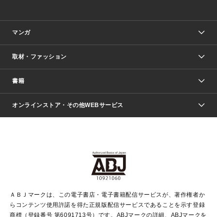
マンガ
取材・ファッション
少年マンガ
週刊少年ジャンプ
書籍
ファッション・美容
青年マンガ
ジャンプSQ.
Seventeen
週刊ヤングジャンプ
オンラインストア・その他WEBサービス
文芸・文庫・総合
芸能・情報・スポーツ
少女マンガ
Vジャンプ
non-no Web
ヤングジャンプ定期購読デジタル
すばる
Myojo
オンラインストア
りぼん
学芸・ノンフィクション・新書
最強ジャンプ
女性マンガ
@BAILA
ヤンジャン＋
小説すばる
週プレNEWS
マーガレット
集英社OTOコンテンツ
集英社 学芸編集部
少年ジャンプ＋
その他WEBサービス
クッキー
ライトノベル・ノベライズ
MAQUIA ONLINE
となりのヤングジャンプ
集英社 文芸ステーション
週プレ グラジャパ！
別冊マーガレット
SHUEISHA MANGA-ART HERITAGE
集英社 ビジネス書
ゼブラック
ココハナ
SHUEISHA ADNAVI
SPUR.JP
集英社Webマガジン Cobalt
グランドジャンプ
web 集英社文庫
キッズ
web Sportiva
マンガMee
ジャンプキャラクターズストア
集英社新書
ジャンプルーキー！
月刊オフィスユー
ＡＢＪマークは、この電子書店・電子書籍配信サービスが、著作権者か
EDITOR'S LAB
LEE
集英社オレンジ文庫
ウルトラジャンプ
青春と読書
パラスポ＋！
らコンテンツ使用許諾を得た正規版配信サービスであることを示す登録
集英社みらい文庫
リマコミ＋
HAPPY PLUS STORE
集英社新書プラス
ジャンプTOON
商標（登録番号 第6091713号）です。ABJマークの詳細、ABJマークを
Marisol