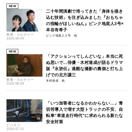
NEW
二十年間演劇で培ってきた「身体を描き
込む技術」を注ぎ込みました『おもちゃ
の指輪がほしいねん』ピンク地底人3号×
本谷有希子
教養・カルチャー
ピンク地底人３号
2026.08.09
NEW
「アクションってしんどいな」本当に死
ぬ思いで…俳優・木村達成が語るドラマ
版『水滸伝』過酷な撮影の裏側と打ち上
げでの北方謙三
教養・カルチャー
木村達成
2026.08.09
「いつ加害者になるかわからない…」青
切符導入で増す大型トラックの不安、自
転車“車道走行時代”に求められる新たな
安全対策
ビジネス
2026.07.21