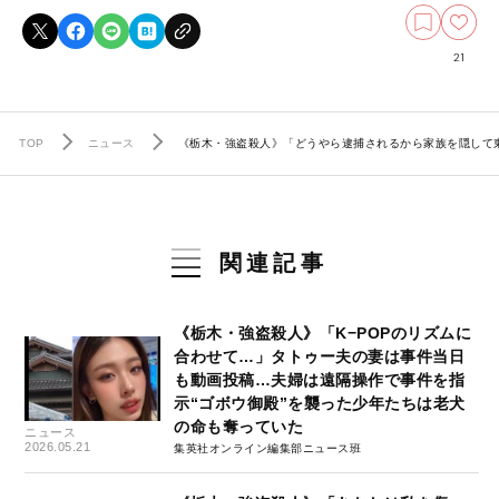
21
TOP
ニュース
《栃木・強盗殺人》「どうやら逮捕されるから家族を隠して東
関連記事
《栃木・強盗殺人》「K−POPのリズムに
合わせて…」タトゥー夫の妻は事件当日
も動画投稿…夫婦は遠隔操作で事件を指
示“ゴボウ御殿”を襲った少年たちは老犬
の命も奪っていた
ニュース
2026.05.21
集英社オンライン編集部ニュース班