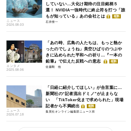
していない…大化け期待の注目銘柄５
選！ NVIDIA一強時代に終止符を打つ「誰
もが知っている」あの会社とは
有料
ニュース
石井僚一
2026.08.03
「あの時、広島の人たちは、もっと熱か
ったのでしょうね」美空ひばりのつぶや
きに込められた平和への祈り…『一本の
鉛筆』で伝えた反戦への意志
有料
エンタメ
佐藤剛
2025.08.06
「日経に紹介してほしい」が合言葉に…
新聞社の“記者流出ドミノ”が止まらな
い 「TikToker化まで求められた」現場
記者から不満続出
有料
ニュース
集英社オンライン編集部ニュース班
2026.07.18