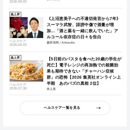
2026.08.03
急上昇
《上沼恵美子への不適切発言から7年》
スーマラ武智、誹謗中傷で酒量が増
加…「酒と薬を一緒に飲んでいた」ア
ルコール依存症の日々を告白
ヘルスケア
森田浩明／A4studio
2026.08.03
急上昇
【5日前のパスタを食べた20歳の学生が
死亡】電子レンジの再加熱での殺菌効
果も期待できない「チャーハン症候
群」の恐怖【2026 集英社オンライン上
半期 あのバズの真相 2位】
ヘルスケア
2026.07.30
井上晃
ヘルスケア一覧を見る