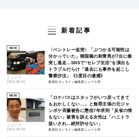
新着記事
NEW
〈ベントレー追突〉「ぶつかる可能性は
分かっていた」韓国籍の刺青男が7台に衝
突し逃走…SNSで“セレブ生活”を演出も
トラブルだらけ「過去にも事件を起こし
警察沙汰」《3度目の逮捕》
ニュース
2026.08.06
集英社オンライン編集部ニュース班
NEW
「ロケバスはスタッフがいつ戻ってきて
もおかしくない…」と無罪主張の元ジャ
ンポケ斉藤被告に懲役7年求刑「反省の情
もない」被害を訴える女性は「ハニトラ
扱いされ…絶対許せない」
ニュース
2026.08.06
集英社オンライン編集部ニュース班