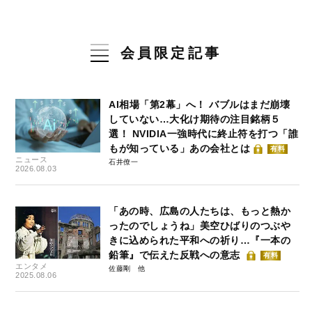
会員限定記事
AI相場「第2幕」へ！ バブルはまだ崩壊
していない…大化け期待の注目銘柄５
選！ NVIDIA一強時代に終止符を打つ「誰
もが知っている」あの会社とは
有料
ニュース
石井僚一
2026.08.03
「あの時、広島の人たちは、もっと熱か
ったのでしょうね」美空ひばりのつぶや
きに込められた平和への祈り…『一本の
鉛筆』で伝えた反戦への意志
有料
エンタメ
佐藤剛
2025.08.06