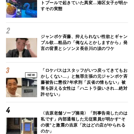
トプールで起きていた異変…港区女子が明か
すその実態
ジャンポケ斉藤、抑えられない性欲とギャン
ブル欲…粗品の「俺なんとかしますから」発
言の背景とシソンヌ長谷川の涙のワケ
「ロケバスはスタッフがいつ戻ってきてもお
NEW
かしくない…」と無罪主張の元ジャンポケ斉
藤被告に懲役7年求刑「反省の情もない」被
害を訴える女性は「ハニトラ扱いされ…絶対
許せない」
〈吉原老舗ソープ摘発〉「刑事告発したのは
私です」内部通報した元従業員が明かす“そ
の後”と激震の吉原「次はどの店がやられる
のか」