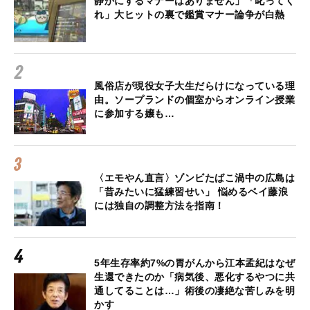
静かにするマナーはありません」「叱ってく
れ」大ヒットの裏で鑑賞マナー論争が白熱
風俗店が現役女子大生だらけになっている理
由。ソープランドの個室からオンライン授業
に参加する嬢も…
〈エモやん直言〉ゾンビたばこ渦中の広島は
「昔みたいに猛練習せい」 悩めるベイ藤浪
には独自の調整方法を指南！
5年生存率約7%の胃がんから江本孟紀はなぜ
生還できたのか「病気後、悪化するやつに共
通してることは…」術後の凄絶な苦しみを明
かす