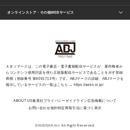
ジャンプSQ.
Seventeen
週刊ヤングジャンプ
オンラインストア・その他WEBサービス
文芸・文庫・総合
芸能・情報・スポーツ
少女マンガ
Vジャンプ
non-no Web
ヤングジャンプ定期購読デジタル
すばる
Myojo
オンラインストア
りぼん
学芸・ノンフィクション・新書
最強ジャンプ
女性マンガ
@BAILA
ヤンジャン＋
小説すばる
週プレNEWS
マーガレット
集英社OTOコンテンツ
集英社 学芸編集部
少年ジャンプ＋
その他WEBサービス
クッキー
ライトノベル・ノベライズ
MAQUIA ONLINE
となりのヤングジャンプ
集英社 文芸ステーション
週プレ グラジャパ！
別冊マーガレット
SHUEISHA MANGA-ART HERITAGE
集英社 ビジネス書
ゼブラック
ココハナ
SHUEISHA ADNAVI
SPUR.JP
集英社Webマガジン Cobalt
グランドジャンプ
web 集英社文庫
キッズ
web Sportiva
マンガMee
ジャンプキャラクターズストア
集英社新書
ジャンプルーキー！
月刊オフィスユー
ＡＢＪマークは、この電子書店・電子書籍配信サービスが、著作権者か
EDITOR'S LAB
LEE
集英社オレンジ文庫
ウルトラジャンプ
青春と読書
パラスポ＋！
らコンテンツ使用許諾を得た正規版配信サービスであることを示す登録
集英社みらい文庫
リマコミ＋
HAPPY PLUS STORE
集英社新書プラス
ジャンプTOON
商標（登録番号 第6091713号）です。ABJマークの詳細、ABJマークを
Marisol
シフォン文庫
アジア人物史
S-KIDS.LAND
マンガMeets
掲示しているサービスの一覧はこちら →
https://aebs.or.jp/
shueisha vox
よみタイ
S-MANGA
Web éclat
ダッシュエックス文庫
LEEマルシェ
kotoba
集英社ジャンプリミックス
ABOUT US
集英社プライバシーガイドライン
広告掲載について
T JAPAN:The New York Times Style Magazine
JUMP j BOOKS
お問い合わせ
規約
特定商取引法に基づく表示
SHOP Marisol
e!集英社
集英社コミック文庫
集英社女性誌ポータル
éclat premium
imidas
MEN'S NON-NO WEB
SHUEISHA Inc. All Right Reserved.