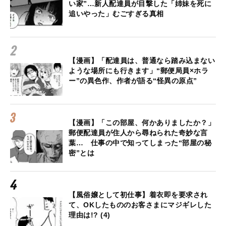
い家”…新人配達員が目撃した「姉妹を死に
追いやった」むごすぎる真相
【漫画】「配達員は、普通なら踏み込まない
ような場所にも行きます」“郵便局員×ホラ
ー”の異色作、作者が語る“怪異の原点”
【漫画】「この部屋、何かありましたか？」
郵便配達員が住人から尋ねられた奇妙な言
葉… 仕事の中で知ってしまった“部屋の秘
密”とは
【風俗嬢として初仕事】着衣即を要求され
て、OKしたもののお客さまにマジギレした
理由は!? (4)