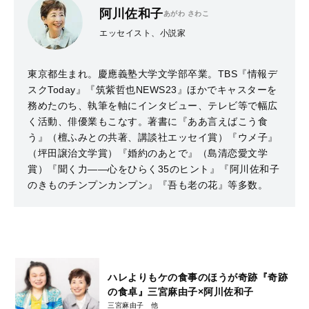
阿川佐和子
あがわ さわこ
エッセイスト、小説家
東京都生まれ。慶應義塾大学文学部卒業。TBS『情報デ
スクToday』『筑紫哲也NEWS23』ほかでキャスターを
務めたのち、執筆を軸にインタビュー、テレビ等で幅広
く活動、俳優業もこなす。著書に『ああ言えばこう食
う』（檀ふみとの共著、講談社エッセイ賞）『ウメ子』
（坪田譲治文学賞）『婚約のあとで』（島清恋愛文学
賞）『聞く力――心をひらく35のヒント』『阿川佐和子
のきものチンプンカンプン』『吾も老の花』等多数。
ハレよりもケの食事のほうが奇跡『奇跡
の食卓』三宮麻由子×阿川佐和子
三宮麻由子