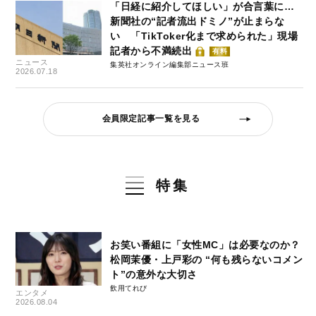
「日経に紹介してほしい」が合言葉に…
新聞社の“記者流出ドミノ”が止まらな
い 「TikToker化まで求められた」現場
記者から不満続出
有料
ニュース
集英社オンライン編集部ニュース班
2026.07.18
会員限定記事一覧を見る
特集
お笑い番組に「女性MC」は必要なのか？
松岡茉優・上戸彩の “何も残らないコメン
ト”の意外な大切さ
飲用てれび
エンタメ
2026.08.04