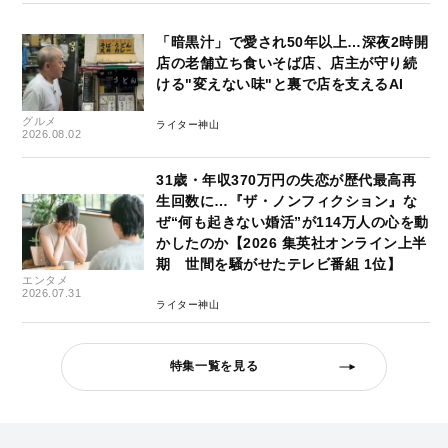
「暗黒汁」で愛され50年以上…深夜2時開
店の老舗立ち食いそば店、店主が守り続
ける"変えない味"と裏で店を支えるAI
グルメ
ライター神山
2026.08.02
31歳・年収370万円の失恋が歴代最高再
生回数に…『ザ・ノンフィクション』な
ぜ“何も起きない婚活”が114万人の心を動
かしたのか【2026 集英社オンライン上半
期 世間を騒がせたテレビ番組 1位】
エンタメ
2026.07.31
ライター神山
特集一覧を見る