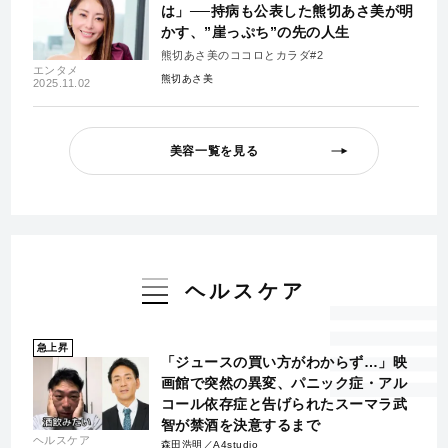
は」──持病も公表した熊切あさ美が明
かす、”崖っぷち”の先の人生
熊切あさ美のココロとカラダ#2
エンタメ
熊切あさ美
2025.11.02
美容一覧を見る
ヘルスケア
急上昇
「ジュースの買い方がわからず…」映
画館で突然の異変、パニック症・アル
コール依存症と告げられたスーマラ武
智が禁酒を決意するまで
ヘルスケア
森田浩明／A4studio