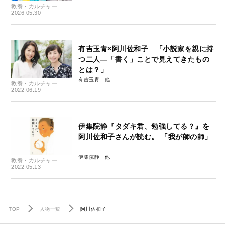
教養・カルチャー
2026.05.30
有吉玉青×阿川佐和子 「小説家を親に持
つ二人―「書く」ことで見えてきたもの
とは？」
有吉玉青
教養・カルチャー
2022.06.19
伊集院静『タダキ君、勉強してる？』を
阿川佐和子さんが読む。 「我が師の師」
伊集院静
教養・カルチャー
2022.05.13
TOP
人物一覧
阿川佐和子