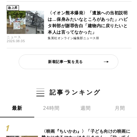
急上昇
〈イオン熊本爆発〉「遺族への当初説明
は…保身みたいなところがあった」ハビ
タ幹部が謝罪告白「建物内に戻りたいと
本人は言ってなかった」
ニュース
集英社オンライン編集部ニュース班
2026.08.05
新着記事一覧を見る
記事ランキング
最新
24時間
週間
月間
〈映画『ちいかわ』〉「子ども向けの映画に