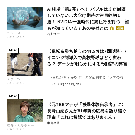
AI相場「第2幕」へ！ バブルはまだ崩壊
していない…大化け期待の注目銘柄５
選！ NVIDIA一強時代に終止符を打つ「誰
もが知っている」あの会社とは
有料
ニュース
石井僚一
2026.08.03
NEW
〈逆転＆勝ち越しの44.5％は7回以降〉7
イニング制導入で高校野球はどう変わ
る？ データが明らかにする“短縮”の弊害
「7回制が奪うもの-データが証明するドラマの消
スポーツ
失-」
2026.08.06
ゴジキ（@godziki_55）
NEW
〈元TBSアナが「被爆体験伝承者」に〉
長峰由紀さんが81年前の広島を語り継ぐ
理由「これは昔話ではありません」
中島早苗
教養・カルチャー
2026.08.06