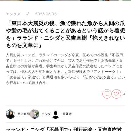
2023.08.05
エンタメ
「東日本大震災の後、漁で獲れた魚から人間の爪
や髪の毛が出てくることがあるという話から着想
を」ラランド・ニシダと又吉直樹「抱えきれない
ものを文章に」
人気お笑いコンビ、ラランドのニシダが今夏、初めての小説集『不器用
で』を刊行した。これを受けて今回、芸人であり作家でもある先輩・又
吉直樹との対談が実現。学生時代から又吉作品の読者だったニシダにと
っては、憧れの人と初対面となる。太宰治が好きで『アメトーーク！』
「読書芸人」常連で、と共通項も多い2人が、「初めて小説を書く」とい
う行為について語り合う。
2
又吉直樹
ニシダ
斎藤岬
ラランド・ニシダ『不器用で』刊行記念・又吉直樹対