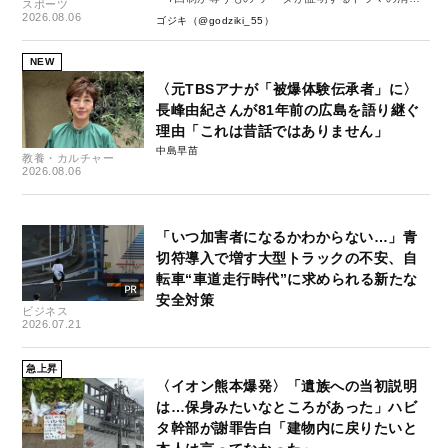
スポーツ
失-」
2026.08.06
ゴジキ（@godziki_55）
NEW
〈元TBSアナが「被爆体験伝承者」に〉
長峰由紀さんが81年前の広島を語り継ぐ
理由「これは昔話ではありません」
中島早苗
教養・カルチャー
2026.08.06
「いつ加害者になるかわからない…」青
切符導入で増す大型トラックの不安、自
転車“車道走行時代”に求められる新たな
安全対策
ビジネス
2026.07.21
急上昇
〈イオン熊本爆発〉「遺族への当初説明
は…保身みたいなところがあった」ハビ
タ幹部が謝罪告白「建物内に戻りたいと