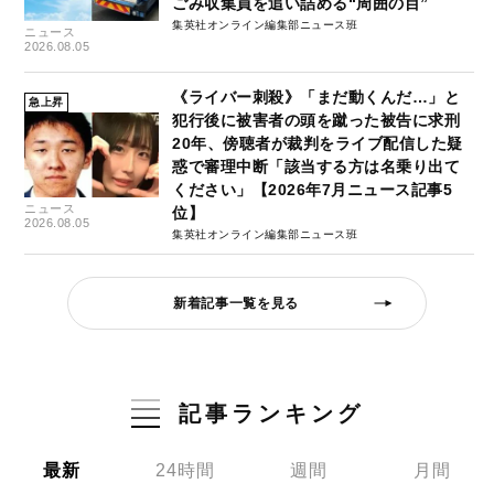
ごみ収集員を追い詰める“周囲の目”
集英社オンライン編集部ニュース班
ニュース
2026.08.05
《ライバー刺殺》「まだ動くんだ…」と
急上昇
犯行後に被害者の頭を蹴った被告に求刑
20年、傍聴者が裁判をライブ配信した疑
惑で審理中断「該当する方は名乗り出て
ください」【2026年7月ニュース記事5
ニュース
位】
2026.08.05
集英社オンライン編集部ニュース班
新着記事一覧を見る
記事ランキング
最新
24時間
週間
月間