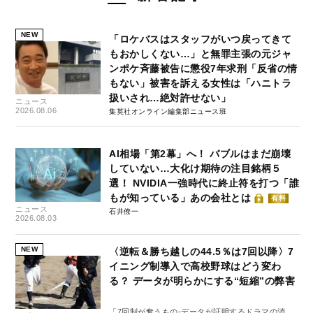
NEW
「ロケバスはスタッフがいつ戻ってきて
もおかしくない…」と無罪主張の元ジャ
ンポケ斉藤被告に懲役7年求刑「反省の情
もない」被害を訴える女性は「ハニトラ
扱いされ…絶対許せない」
ニュース
2026.08.06
集英社オンライン編集部ニュース班
AI相場「第2幕」へ！ バブルはまだ崩壊
していない…大化け期待の注目銘柄５
選！ NVIDIA一強時代に終止符を打つ「誰
もが知っている」あの会社とは
有料
ニュース
石井僚一
2026.08.03
NEW
〈逆転＆勝ち越しの44.5％は7回以降〉7
イニング制導入で高校野球はどう変わ
る？ データが明らかにする“短縮”の弊害
「7回制が奪うもの-データが証明するドラマの消