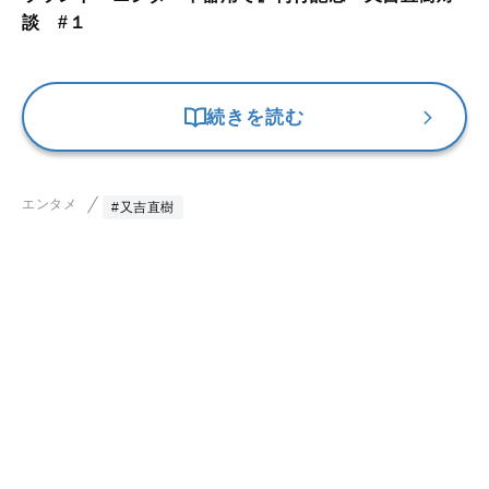
談 #１
続きを読む
エンタメ
#又吉直樹