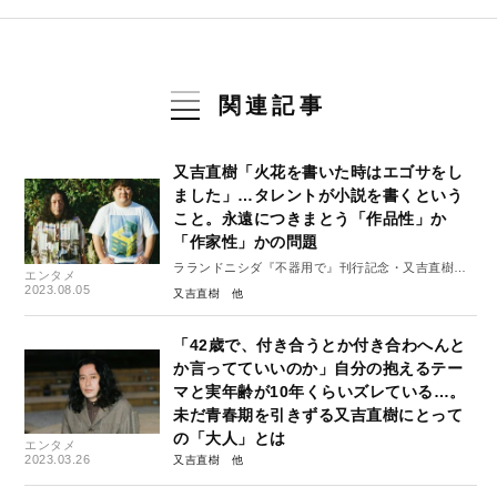
関連記事
又吉直樹「火花を書いた時はエゴサをし
ました」…タレントが小説を書くという
こと。永遠につきまとう「作品性」か
「作家性」かの問題
ラランドニシダ『不器用で』刊行記念・又吉直樹対
エンタメ
談 #2
2023.08.05
又吉直樹
「42歳で、付き合うとか付き合わへんと
か言ってていいのか」自分の抱えるテー
マと実年齢が10年くらいズレている…。
未だ青春期を引きずる又吉直樹にとって
の「大人」とは
エンタメ
2023.03.26
又吉直樹