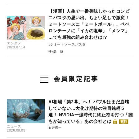
【漫画】人生で一番美味しかったコンビ
ニパスタの思い出。ちょい足しで激変！
ミートソースに「ミートボール」、ペペ
ロンチーノに「イカの塩辛」「メンマ」
…でも最強の組み合わせは!?
エンタメ
#6 ミートソースパスタ
2023.07.14
神ﾉ裂
会員限定記事
AI相場「第2幕」へ！ バブルはまだ崩壊
していない…大化け期待の注目銘柄５
選！ NVIDIA一強時代に終止符を打つ「誰
もが知っている」あの会社とは
有料
ニュース
石井僚一
2026.08.03