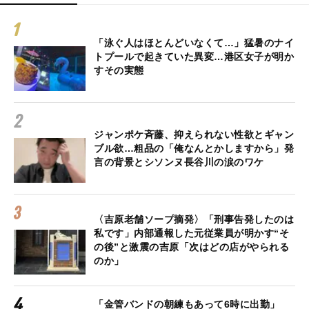
「泳ぐ人はほとんどいなくて…」猛暑のナイ
トプールで起きていた異変…港区女子が明か
すその実態
ジャンポケ斉藤、抑えられない性欲とギャン
ブル欲…粗品の「俺なんとかしますから」発
言の背景とシソンヌ長谷川の涙のワケ
〈吉原老舗ソープ摘発〉「刑事告発したのは
私です」内部通報した元従業員が明かす“そ
の後”と激震の吉原「次はどの店がやられる
のか」
「金管バンドの朝練もあって6時に出勤」