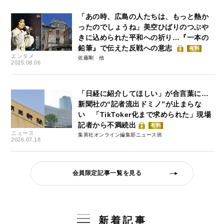
「あの時、広島の人たちは、もっと熱か
ったのでしょうね」美空ひばりのつぶや
きに込められた平和への祈り…『一本の
鉛筆』で伝えた反戦への意志
有料
エンタメ
佐藤剛
2025.08.06
「日経に紹介してほしい」が合言葉に…
新聞社の“記者流出ドミノ”が止まらな
い 「TikToker化まで求められた」現場
記者から不満続出
有料
ニュース
集英社オンライン編集部ニュース班
2026.07.18
会員限定記事一覧を見る
新着記事