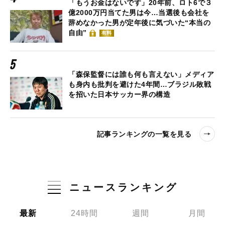
「もうお金はないです」20年前、ロト6で３
億2000万円当てた男は今…当選後も会社を
辞めなかった男が定年後に気づいた“本当の
自由”
有料
「森保監督には誰も何も言えない」メディア
も身内も批判を避けた4年間…ブラジル敗戦
を招いた日本サッカー界の構造
記事ランキングの一覧を見る
ニュースランキング
最新
24時間
週間
月間