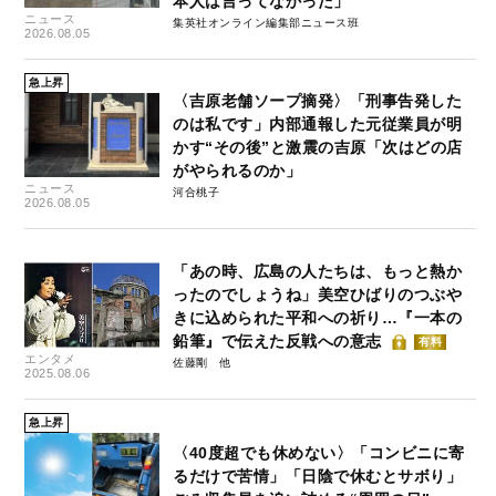
本人は言ってなかった」
ニュース
集英社オンライン編集部ニュース班
2026.08.05
急上昇
〈吉原老舗ソープ摘発〉「刑事告発した
のは私です」内部通報した元従業員が明
かす“その後”と激震の吉原「次はどの店
がやられるのか」
ニュース
河合桃子
2026.08.05
「あの時、広島の人たちは、もっと熱か
ったのでしょうね」美空ひばりのつぶや
きに込められた平和への祈り…『一本の
鉛筆』で伝えた反戦への意志
有料
エンタメ
佐藤剛
2025.08.06
急上昇
〈40度超でも休めない〉「コンビニに寄
るだけで苦情」「日陰で休むとサボり」