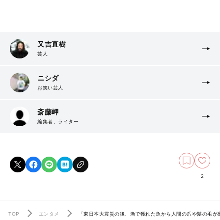
又吉直樹
芸人
ニシダ
お笑い芸人
斎藤岬
編集者、ライター
2
TOP
エンタメ
「東日本大震災の後、漁で獲れた魚から人間の爪や髪の毛が