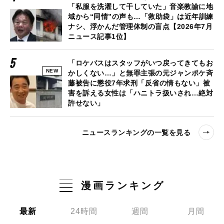
「私服を洗濯して干していた」音楽教諭に地
域から“同情”の声も…「救助袋」は近年訓練
ナシ、浮かんだ管理体制の盲点【2026年7月
ニュース記事1位】
「ロケバスはスタッフがいつ戻ってきてもお
NEW
かしくない…」と無罪主張の元ジャンポケ斉
藤被告に懲役7年求刑「反省の情もない」被
害を訴える女性は「ハニトラ扱いされ…絶対
許せない」
ニュースランキングの一覧を見る
漫画ランキング
最新
24時間
週間
月間