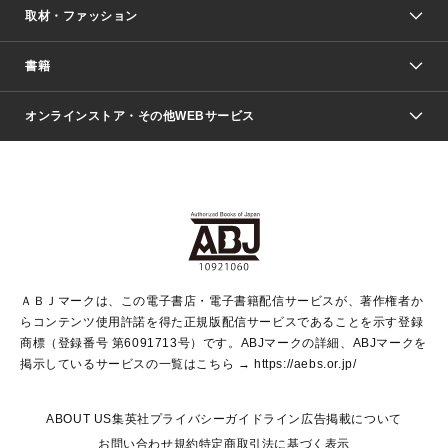
取材・ファッション
少年マンガ
週刊少年ジャンプ
書籍
ファッション・美容
青年マンガ
ジャンプSQ.
Seventeen
週刊ヤングジャンプ
オンラインストア・その他WEBサービス
文芸・文庫・総合
芸能・情報・スポーツ
少女マンガ
Vジャンプ
non-no Web
ヤングジャンプ定期購読デジタル
すばる
Myojo
オンラインストア
りぼん
学芸・ノンフィクション・新書
最強ジャンプ
女性マンガ
@BAILA
ヤンジャン＋
小説すばる
週プレNEWS
マーガレット
集英社OTOコンテンツ
集英社 学芸編集部
少年ジャンプ＋
その他WEBサービス
クッキー
ライトノベル・ノベライズ
MAQUIA ONLINE
となりのヤングジャンプ
集英社 文芸ステーション
週プレ グラジャパ！
別冊マーガレット
SHUEISHA MANGA-ART HERITAGE
集英社 ビジネス書
ゼブラック
ココハナ
SHUEISHA ADNAVI
SPUR.JP
集英社Webマガジン Cobalt
グランドジャンプ
web 集英社文庫
キッズ
web Sportiva
マンガMee
ジャンプキャラクターズストア
集英社新書
ジャンプルーキー！
月刊オフィスユー
ＡＢＪマークは、この電子書店・電子書籍配信サービスが、著作権者か
EDITOR'S LAB
LEE
集英社オレンジ文庫
ウルトラジャンプ
青春と読書
パラスポ＋！
らコンテンツ使用許諾を得た正規版配信サービスであることを示す登録
集英社みらい文庫
リマコミ＋
HAPPY PLUS STORE
集英社新書プラス
ジャンプTOON
商標（登録番号 第6091713号）です。ABJマークの詳細、ABJマークを
Marisol
シフォン文庫
アジア人物史
S-KIDS.LAND
マンガMeets
掲示しているサービスの一覧はこちら →
https://aebs.or.jp/
shueisha vox
よみタイ
S-MANGA
Web éclat
ダッシュエックス文庫
LEEマルシェ
kotoba
集英社ジャンプリミックス
ABOUT US
集英社プライバシーガイドライン
広告掲載について
T JAPAN:The New York Times Style Magazine
JUMP j BOOKS
お問い合わせ
規約
特定商取引法に基づく表示
SHOP Marisol