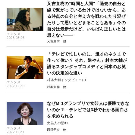
又吉直樹の“時間と人間”「過去の自分と
線で繋がっているわけではないから、あ
る時点の自分と考え方を戦わせたり混ぜ
たりして思いとどまることもある」今の
自分は最新だけど、いちばん正しいとは
エンタメ
思えない――
2023.03.26
又吉直樹
「テレビで忙しいのに、漫才のネタまで
作って偉い？ それ、逆やん」村本大輔が
語るスタンダップコメディと日本のお笑
いの決定的な違い
村本大輔インタビュー♯１
エンタメ
2022.12.30
村本大輔
なぜM-1グランプリで女芸人は優勝できな
いのか？－テレビでは3秒でわかる面白さ
を求められる
女芸人の壁#1
エンタメ
西澤千央
2022.11.21