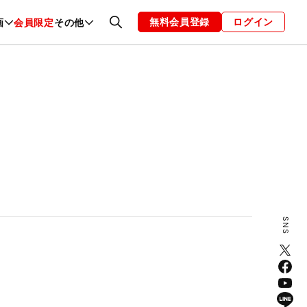
無料会員登録
ログイン
画
会員限定
その他
ファッション
恋愛・結婚
編集部
お知らせ