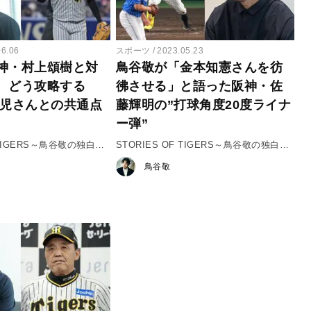
06.06
スポーツ
2023.05.23
神・村上頌樹と対
鳥谷敬が「金本知憲さんを彷
、どう攻略する
彿させる」と語った阪神・佐
球児さんとの共通点
藤輝明の”打球角度20度ライナ
ー弾”
F TIGERS～鳥谷敬の独白～
STORIES OF TIGERS～鳥谷敬の独白～
投手の攻略法」
♯3「佐藤輝明 覚醒の予感」
鳥谷敬