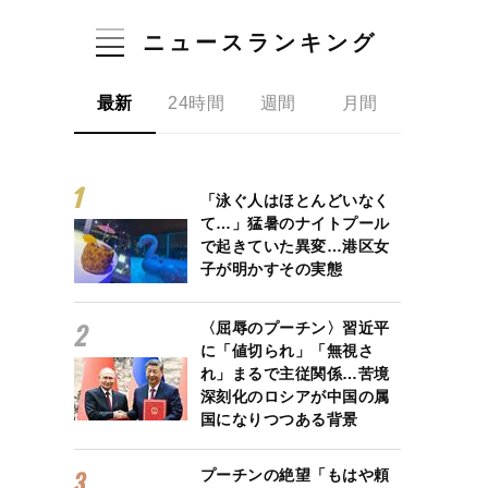
ニュースランキング
最新
24時間
週間
月間
「泳ぐ人はほとんどいなく
て…」猛暑のナイトプール
で起きていた異変…港区女
子が明かすその実態
〈屈辱のプーチン〉習近平
に「値切られ」「無視さ
れ」まるで主従関係…苦境
深刻化のロシアが中国の属
国になりつつある背景
プーチンの絶望「もはや頼