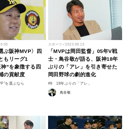
10.05
スポーツ
2023.09.15
選ぶ阪神MVP〉四
「MVPは岡田監督」05年V戦
ともリーグ1
士・鳥谷敬が語る、阪神18年
阪神”を象徴する四
ぶりの「アレ」を引き寄せた
輔の貢献度
岡田野球の劇的進化
VP”を選ぶなら
#9 18年ぶりの「アレ」
鳥谷敬