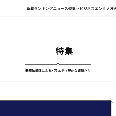
特集一覧を見る
漫画一覧を見る
新着
ランキング
ニュース
特集
ビジネス
エンタメ
漫
養・カルチャー
暮らし
スポーツ
ヘルスケア
美容
グルメ
特集
豪華執筆陣によるバラエティ豊かな連載たち