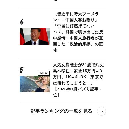
〈習近平に特大ブーメラ
ン〉「中国人客お断り」
「中国に好感持てない
72%」韓国で噴き出した反
中感情…中国人旅行者が直
面した「政治的摩擦」の正
体
人気女流雀士が31歳で八丈
島へ移住…家賃15万円→3
NEW
万円、1K→4LDK「東京で
は壊れてしまうと…」
【2026年7月バズり記事3
位】
記事ランキングの一覧を見る