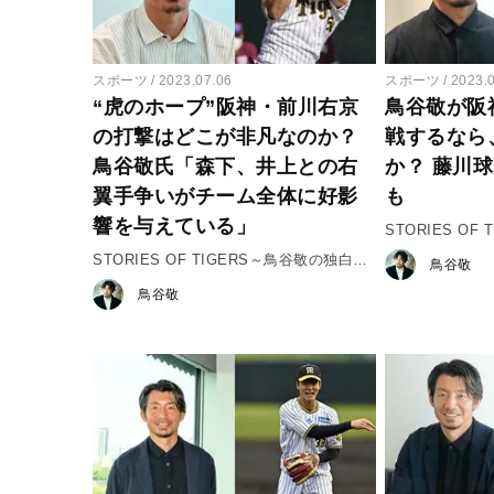
スポーツ
2023.07.06
スポーツ
2023.
“虎のホープ”阪神・前川右京
鳥谷敬が阪
の打撃はどこが非凡なのか？
戦するなら
鳥谷敬氏「森下、井上との右
か？ 藤川
翼手争いがチーム全体に好影
も
響を与えている」
STORIES O
♯４「村上頌樹
STORIES OF TIGERS～鳥谷敬の独白～
鳥谷敬
♯５「前川右京選手の可能性」
鳥谷敬