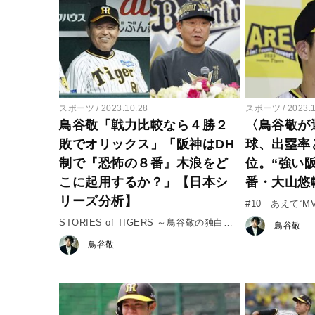
スポーツ
2023.10.28
スポーツ
2023.
鳥谷敬「戦力比較なら４勝２
〈鳥谷敬が
敗でオリックス」「阪神はDH
球、出塁率
制で『恐怖の８番』木浪をど
位。“強い
こに起用するか？」【日本シ
番・大山悠
リーズ分析】
#10 あえて“M
STORIES of TIGERS ～鳥谷敬の独白
鳥谷敬
～ #10日本シリーズ
鳥谷敬