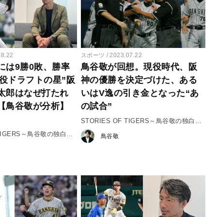
08.22
スポーツ
2023.07.22
には9勝0敗、勝率
鳥谷敬が回想。現役時代、阪
現役ドラフトの星”阪
神の優勝を決定づけた、ある
太郎はなぜ打たれ
いはV逸の引き金となった“あ
【鳥谷敬が分析】
の試合”
STORIES OF TIGERS～鳥谷敬の独白～
♯６「シーズンの流れを左右する試合」
F TIGERS～鳥谷敬の独白～
鳥谷敬
フトを機に開花 大竹耕太