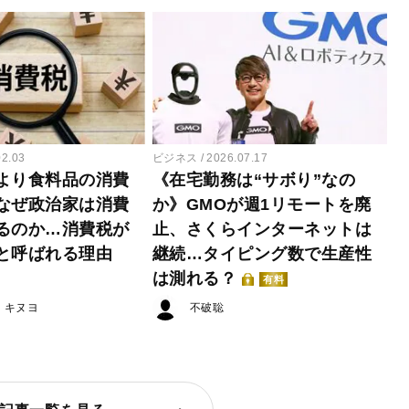
02.03
ビジネス
2026.07.17
より食料品の消費
《在宅勤務は“サボり”なの
なぜ政治家は消費
か》GMOが週1リモートを廃
るのか…消費税が
止、さくらインターネットは
と呼ばれる理由
継続…タイピング数で生産性
は測れる？
有料
・キヌヨ
不破聡