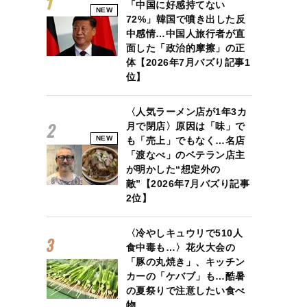
「中国に好感持てない
NEW
72%」韓国で噴き出した反
中感情…中国人旅行者が直
面した「政治的摩擦」の正
体【2026年7月バズり記事1
位】
〈人気ラーメン店が1年3カ
月で閉店〉原因は「味」で
NEW
も「売上」でもなく…名店
「渡なべ」のベテラン店主
が明かした“想定外の
敵”【2026年7月バズり記事
2位】
〈冷やしキュウリで510人
食中毒も…〉花火大会の
「豚の丸焼き」、キッチン
カーの「ケバブ」も…酷暑
の夏祭りで注意したい食べ
物