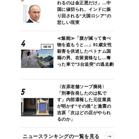
れるのは金正恩だけ」…中
国に値切られ、インドに振
り回される“大国ロシア”の
悲しい現実
≪飯能≫「腹が減って食べ
物を盗もうと…」91歳女性
NEW
殺害を供述したベトナム国
籍の男、在留資格なし…奪
った車で“3台追突”の逃走劇
〈吉原老舗ソープ摘発〉
「刑事告発したのは私で
す」内部通報した元従業員
が明かす“その後”と激震の
吉原「次はどの店がやられ
るのか」
ニュースランキングの一覧を見る