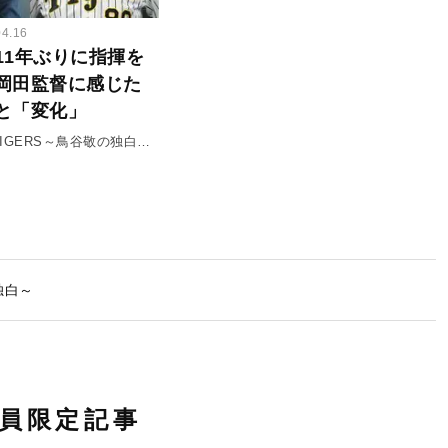
04.16
11年ぶりに指揮を
岡田監督に感じた
と「変化」
F TIGERS～鳥谷敬の独白～
に見る選手起用の真髄」
の独白～
員限定記事