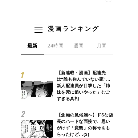
漫画ランキング
最新
24時間
週間
月間
【新連載・漫画】配達先
は“誰も住んでいない家”…
新人配達員が目撃した「姉
妹を死に追いやった」むご
すぎる真相
【念願の風俗嬢へ】ドSな店
長のハードな面接で、思い
がけず「変態」の称号をも
らったけど…(3)