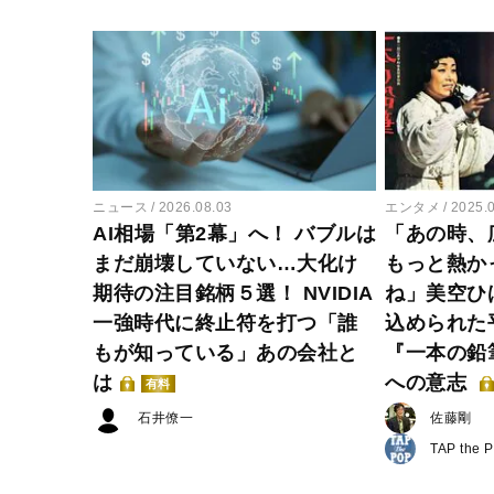
ニュース
2026.08.03
エンタメ
2025.
AI相場「第2幕」へ！ バブルは
「あの時、
まだ崩壊していない…大化け
もっと熱か
期待の注目銘柄５選！ NVIDIA
ね」美空ひ
一強時代に終止符を打つ「誰
込められた
もが知っている」あの会社と
『一本の鉛
は
への意志
有料
石井僚一
佐藤剛
TAP the 