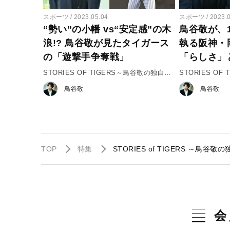
スポーツ
2023.05.04
スポーツ
2023.
“勢い”の小幡 vs“安定感”の木
鳥谷敬が、
浪!? 鳥谷敬が見たタイガース
執る阪神・
の「遊撃手争奪戦」
「らしさ」
STORIES OF TIGERS～鳥谷敬の独白～
STORIES O
♯2「遊撃手争奪戦」
♯１「岡田阪神
鳥谷敬
鳥谷敬
TOP
特集
STORIES of TIGERS ～鳥谷敬
会