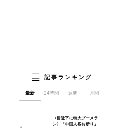
記事ランキング
最新
24時間
週間
月間
〈習近平に特大ブーメラ
ン〉「中国人客お断り」