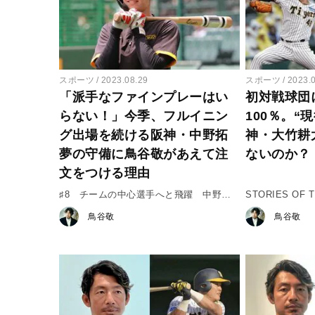
スポーツ
2023.08.29
スポーツ
2023.
「派手なファインプレーはい
初対戦球団
らない！」今季、フルイニン
100％。“
グ出場を続ける阪神・中野拓
神・大竹耕
夢の守備に鳥谷敬があえて注
ないのか？
文をつける理由
♯8 チームの中心選手へと飛躍 中野拓
STORIES O
夢選手
♯７「現役ドラ
鳥谷敬
鳥谷敬
郎」