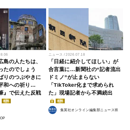
08.06
ニュース
2026.07.18
広島の人たちは、
「日経に紹介してほしい」が
ったのでしょう
合言葉に…新聞社の“記者流出
ばりのつぶやきに
ドミノ”が止まらない
平和への祈り…
「TikToker化まで求められ
筆』で伝えた反戦
た」現場記者から不満続出
有料
有料
集英社オンライン編集部ニュース班
POP