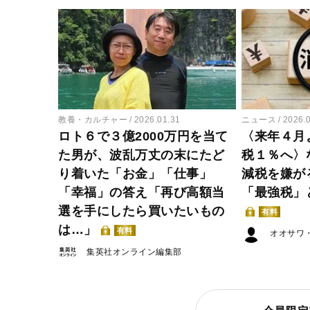
教養・カルチャー
2026.01.31
ニュース
2026.
ロト６で３億2000万円を当て
〈来年４月
た男が、波乱万丈の末にたど
税１％へ〉
り着いた「お金」「仕事」
減税を嫌が
「幸福」の答え「再び高額当
「最強税」
選を手にしたら買いたいもの
有料
は…」
有料
オオサワ
集英社オンライン編集部