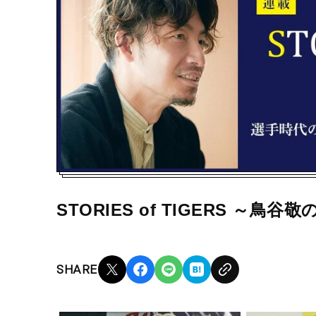
STORIES of TIGERS ～鳥谷
SHARE