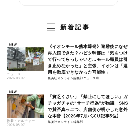
新着記事
NEW
《イオンモール熊本爆発》避難後になぜ
再入館できた？ハビタ幹部は「気をつけ
て行ってらっしゃいと…モール職員は引
き止めなかった」と主張、イオンは「運
用を徹底できなかった可能性」
ニュース
2026.08.07
集英社オンライン編集部ニュース班
NEW
「貧乏くさい」「禁止にしてほしい」ガ
チャガチャの“サーチ行為”が物議 SNS
で賛否真っ二つ、店舗側が明かした意外
な本音【2026年7月バズり記事5位】
教養・カルチャー
集英社オンライン編集部
2026.08.07