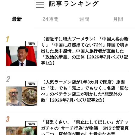
記事ランキング
最新
24時間
週間
月間
〈習近平に特大ブーメラン〉「中国人客お断
NEW
り」「中国に好感持てない72%」韓国で噴き
出した反中感情…中国人旅行者が直面した
「政治的摩擦」の正体【2026年7月バズり記
事1位】
〈人気ラーメン店が1年3カ月で閉店〉原因
NEW
は「味」でも「売上」でもなく…名店「渡な
べ」のベテラン店主が明かした“想定外の
敵”【2026年7月バズり記事2位】
「貧乏くさい」「禁止にしてほしい」ガチャ
NEW
ガチャの“サーチ行為”が物議 SNSで賛否真
っ二つ、店舗側が明かした意外な本音