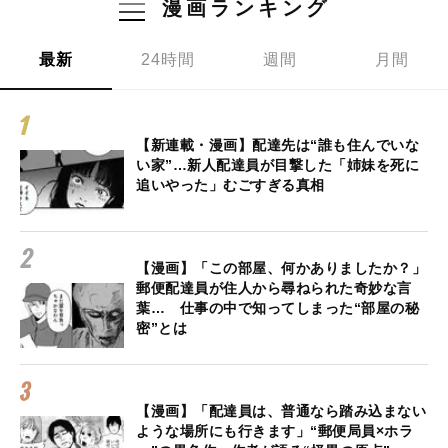
漫画ランキング
最新
24時間
週間
月間
【新連載・漫画】配達先は“誰も住んでいな
い家”…新人配達員が目撃した「姉妹を死に
追いやった」むごすぎる真相
【漫画】「この部屋、何かありましたか？」
郵便配達員が住人から尋ねられた奇妙な言
葉… 仕事の中で知ってしまった“部屋の秘
密”とは
【漫画】「配達員は、普通なら踏み込まない
ような場所にも行きます」“郵便局員×ホラ