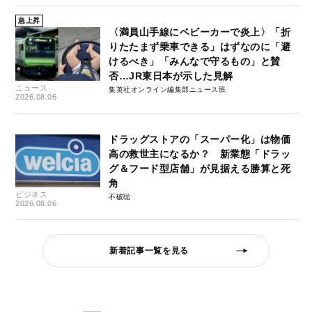
急上昇
〈満員山手線にベビーカーで炎上〉「折
りたたまず乗車できる」はずなのに「避
けるべき」「みんなで守るもの」と賛
否…JR東日本が示した見解
ニュース
集英社オンライン編集部ニュース班
2026.08.06
ドラッグストアの「スーパー化」は物価
高の救世主になるか？ 新業態「ドラッ
グ＆フード型店舗」が見据える勝算と死
角
ビジネス
不破聡
2026.08.06
新着記事一覧を見る