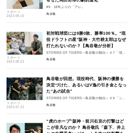
寄せた岡田野球の劇的進化
#9 18年ぶりの「アレ」
スポーツ
鳥谷敬
2023.09.15
初対戦球団には9勝0敗、勝率100％。“現
役ドラフトの星”阪神・大竹耕太郎はなぜ
打たれないのか？【鳥谷敬が分析】
STORIES OF TIGERS～鳥谷敬の独白～ ♯７「現役
スポーツ
ドラフトを機に開花 大竹耕太郎」
鳥谷敬
2023.08.22
鳥谷敬が回想。現役時代、阪神の優勝を
決定づけた、あるいはV逸の引き金となっ
た“あの試合”
STORIES OF TIGERS～鳥谷敬の独白～ ♯６「シー
スポーツ
ズンの流れを左右する試合」
鳥谷敬
2023.07.22
“虎のホープ”阪神・前川右京の打撃はど
こが非凡なのか？ 鳥谷敬氏「森下、井上