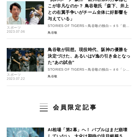
こが非凡なのか？ 鳥谷敬氏「森下、井上
との右翼手争いがチーム全体に好影響を
与えている」
STORIES OF TIGERS～鳥谷敬の独白～ ♯５「前川
スポーツ
右京選手の可能性」
2023.07.06
鳥谷敬
鳥谷敬が回想。現役時代、阪神の優勝を
決定づけた、あるいはV逸の引き金となっ
た“あの試合”
STORIES OF TIGERS～鳥谷敬の独白～ ♯６「シー
スポーツ
ズンの流れを左右する試合」
鳥谷敬
2023.07.22
会員限定記事
AI相場「第2幕」へ！ バブルはまだ崩壊
していない…大化け期待の注目銘柄５