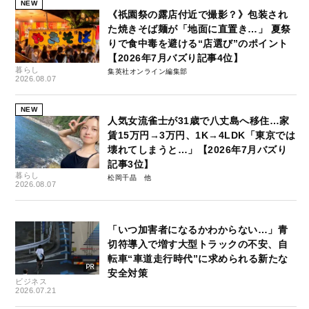
NEW
《祇園祭の露店付近で撮影？》包装され
た焼きそば麺が「地面に直置き…」 夏祭
りで食中毒を避ける“店選び”のポイント
【2026年7月バズり記事4位】
暮らし
集英社オンライン編集部
2026.08.07
NEW
人気女流雀士が31歳で八丈島へ移住…家
賃15万円→3万円、1K→4LDK「東京では
壊れてしまうと…」【2026年7月バズり
記事3位】
暮らし
松岡千晶
2026.08.07
「いつ加害者になるかわからない…」青
切符導入で増す大型トラックの不安、自
転車“車道走行時代”に求められる新たな
安全対策
ビジネス
2026.07.21