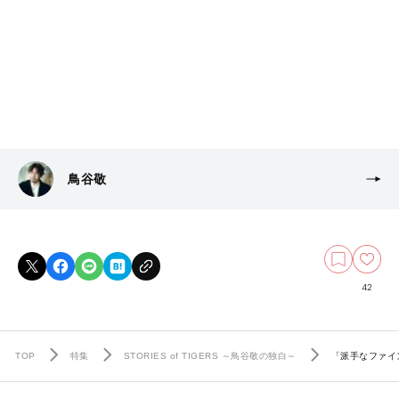
鳥谷敬
42
TOP
特集
STORIES of TIGERS ～鳥谷敬の独白～
「派手なファイ