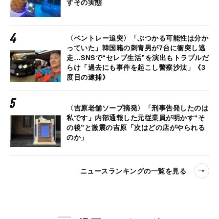
すその実態
〈ベントレー追突〉「ぶつかる可能性は分か
っていた」韓国籍の刺青男が7台に衝突し逃
走…SNSで“セレブ生活”を演出もトラブルだ
らけ「過去にも事件を起こし警察沙汰」《3
度目の逮捕》
〈吉原老舗ソープ摘発〉「刑事告発したのは
私です」内部通報した元従業員が明かす“そ
の後”と激震の吉原「次はどの店がやられる
のか」
ニュースランキングの一覧を見る