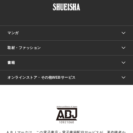
マンガ
取材・ファッション
少年マンガ
週刊少年ジャンプ
書籍
ファッション・美容
青年マンガ
ジャンプSQ.
Seventeen
週刊ヤングジャンプ
オンラインストア・その他WEBサービス
文芸・文庫・総合
芸能・情報・スポーツ
少女マンガ
Vジャンプ
non-no Web
ヤングジャンプ定期購読デジタル
すばる
Myojo
オンラインストア
りぼん
学芸・ノンフィクション・新書
最強ジャンプ
女性マンガ
@BAILA
ヤンジャン＋
小説すばる
週プレNEWS
マーガレット
集英社OTOコンテンツ
集英社 学芸編集部
少年ジャンプ＋
その他WEBサービス
クッキー
ライトノベル・ノベライズ
MAQUIA ONLINE
となりのヤングジャンプ
集英社 文芸ステーション
週プレ グラジャパ！
別冊マーガレット
SHUEISHA MANGA-ART HERITAGE
集英社 ビジネス書
ゼブラック
ココハナ
SHUEISHA ADNAVI
SPUR.JP
集英社Webマガジン Cobalt
グランドジャンプ
web 集英社文庫
キッズ
web Sportiva
マンガMee
ジャンプキャラクターズストア
集英社新書
ジャンプルーキー！
月刊オフィスユー
ＡＢＪマークは、この電子書店・電子書籍配信サービスが、著作権者か