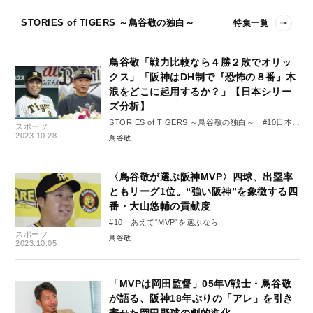
STORIES of TIGERS ～鳥谷敬の独白～
特集一覧
鳥谷敬「戦力比較なら４勝２敗でオリッ
クス」「阪神はDH制で『恐怖の８番』木
浪をどこに起用するか？」【日本シリー
ズ分析】
STORIES of TIGERS ～鳥谷敬の独白～ #10日本シ
スポーツ
リーズ
2023.10.28
鳥谷敬
〈鳥谷敬が選ぶ阪神MVP〉四球、出塁率
ともリーグ1位。“強い阪神”を象徴する四
番・大山悠輔の貢献度
#10 あえて“MVP”を選ぶなら
スポーツ
鳥谷敬
2023.10.05
「MVPは岡田監督」05年V戦士・鳥谷敬
が語る、阪神18年ぶりの「アレ」を引き