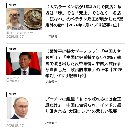
NEW
〈人気ラーメン店が1年3カ月で閉店〉原
因は「味」でも「売上」でもなく…名店
「渡なべ」のベテラン店主が明かした“想
定外の敵”【2026年7月バズり記事2位】
教養・カルチャー
2026.08.07
井手隊長
NEW
〈習近平に特大ブーメラン〉「中国人客
お断り」「中国に好感持てない72%」韓
国で噴き出した反中感情…中国人旅行者
が直面した「政治的摩擦」の正体【2026
年7月バズり記事1位】
ニュース
2026.08.07
小倉健一
NEW
プーチンの絶望「もはや頼れるのは金正
恩だけ」…中国に値切られ、インドに振
り回される“大国ロシア”の悲しい現実
ニュース
小倉健一
2026.08.07