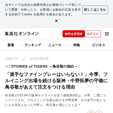
当サイトでは当社の提携先等がお客様のニーズ等につ
いて調査・分析したり、お客様にお勧めの広告を表示
詳しくはこちら
する目的で Cookie を使用する場合があります。
×
無料会員登録
ログイン
新着
ランキング
ニュース
特集
ビジネス
2023.08.29
スポーツ
STORIES of TIGERS ～鳥谷敬の独白～
特集
「派手なファインプレーはいらない！」今季、フ
ルイニング出場を続ける阪神・中野拓夢の守備に
鳥谷敬があえて注文をつける理由
鳥谷敬が2023年の阪神タイガースを追う連載第8回は、今季、二塁にコ
ンバートされ、フルイニング出場を続ける中野拓夢。今や攻守の柱とも
いえる存在となった中野に、鳥谷敬が望むこととは？