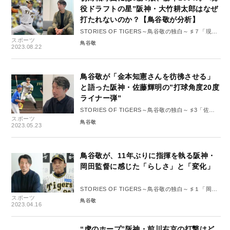
役ドラフトの星”阪神・大竹耕太郎はなぜ
打たれないのか？【鳥谷敬が分析】
STORIES OF TIGERS～鳥谷敬の独白～ ♯７「現役
スポーツ
ドラフトを機に開花 大竹耕太郎」
鳥谷敬
2023.08.22
鳥谷敬が「金本知憲さんを彷彿させる」
と語った阪神・佐藤輝明の”打球角度20度
ライナー弾”
STORIES OF TIGERS～鳥谷敬の独白～ ♯3「佐藤
スポーツ
輝明 覚醒の予感」
鳥谷敬
2023.05.23
鳥谷敬が、11年ぶりに指揮を執る阪神・
岡田監督に感じた「らしさ」と「変化」
STORIES OF TIGERS～鳥谷敬の独白～ ♯１「岡田
スポーツ
阪神に見る選手起用の真髄」
鳥谷敬
2023.04.16
“虎のホープ”阪神・前川右京の打撃はど