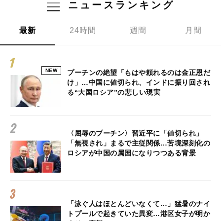
ニュースランキング
最新
24時間
週間
月間
NEW
プーチンの絶望「もはや頼れるのは金正恩だ
け」…中国に値切られ、インドに振り回され
る“大国ロシア”の悲しい現実
〈屈辱のプーチン〉習近平に「値切られ」
「無視され」まるで主従関係…苦境深刻化の
ロシアが中国の属国になりつつある背景
「泳ぐ人はほとんどいなくて…」猛暑のナイ
トプールで起きていた異変…港区女子が明か