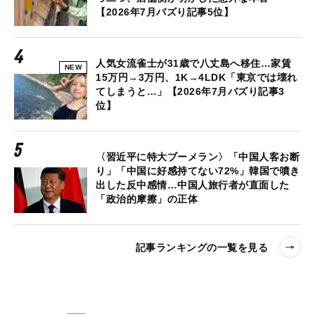
【2026年7月バズり記事5位】
人気女流雀士が31歳で八丈島へ移住…家賃
NEW
15万円→3万円、1K→4LDK「東京では壊れ
てしまうと…」【2026年7月バズり記事3
位】
〈習近平に特大ブーメラン〉「中国人客お断
り」「中国に好感持てない72%」韓国で噴き
出した反中感情…中国人旅行者が直面した
「政治的摩擦」の正体
記事ランキングの一覧を見る