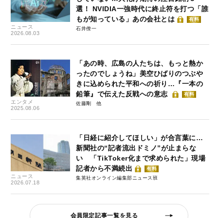
選！ NVIDIA一強時代に終止符を打つ「誰
もが知っている」あの会社とは
有料
ニュース
石井僚一
2026.08.03
「あの時、広島の人たちは、もっと熱か
ったのでしょうね」美空ひばりのつぶや
きに込められた平和への祈り…『一本の
鉛筆』で伝えた反戦への意志
有料
エンタメ
佐藤剛
2025.08.06
「日経に紹介してほしい」が合言葉に…
新聞社の“記者流出ドミノ”が止まらな
い 「TikToker化まで求められた」現場
記者から不満続出
有料
ニュース
集英社オンライン編集部ニュース班
2026.07.18
会員限定記事一覧を見る