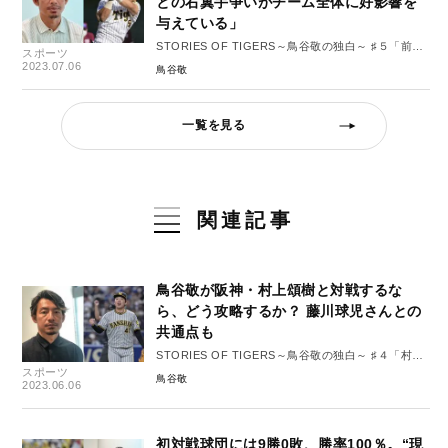
との右翼手争いがチーム全体に好影響を
与えている」
STORIES OF TIGERS～鳥谷敬の独白～ ♯５「前川
スポーツ
右京選手の可能性」
2023.07.06
鳥谷敬
一覧を見る
関連記事
鳥谷敬が阪神・村上頌樹と対戦するな
ら、どう攻略するか？ 藤川球児さんとの
共通点も
STORIES OF TIGERS～鳥谷敬の独白～ ♯４「村上
スポーツ
頌樹投手の攻略法」
鳥谷敬
2023.06.06
初対戦球団には9勝0敗、勝率100％。“現