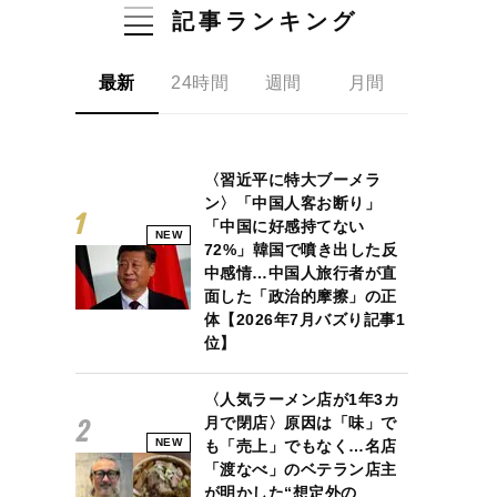
記事ランキング
最新
24時間
週間
月間
〈習近平に特大ブーメラ
ン〉「中国人客お断り」
「中国に好感持てない
NEW
72%」韓国で噴き出した反
中感情…中国人旅行者が直
面した「政治的摩擦」の正
体【2026年7月バズり記事1
位】
〈人気ラーメン店が1年3カ
月で閉店〉原因は「味」で
NEW
も「売上」でもなく…名店
「渡なべ」のベテラン店主
が明かした“想定外の