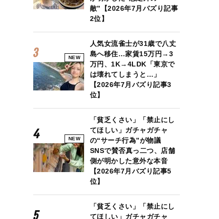
敵”【2026年7月バズり記事
2位】
人気女流雀士が31歳で八丈
島へ移住…家賃15万円→3
NEW
万円、1K→4LDK「東京で
は壊れてしまうと…」
【2026年7月バズり記事3
位】
「貧乏くさい」「禁止にし
てほしい」ガチャガチャ
NEW
の“サーチ行為”が物議
SNSで賛否真っ二つ、店舗
側が明かした意外な本音
【2026年7月バズり記事5
位】
「貧乏くさい」「禁止にし
てほしい」ガチャガチャ