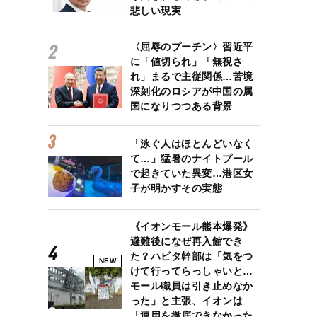
悲しい現実
〈屈辱のプーチン〉習近平
に「値切られ」「無視さ
れ」まるで主従関係…苦境
深刻化のロシアが中国の属
国になりつつある背景
「泳ぐ人はほとんどいなく
て…」猛暑のナイトプール
で起きていた異変…港区女
子が明かすその実態
《イオンモール熊本爆発》
避難後になぜ再入館でき
た？ハビタ幹部は「気をつ
NEW
けて行ってらっしゃいと…
モール職員は引き止めなか
った」と主張、イオンは
「運用を徹底できなかった