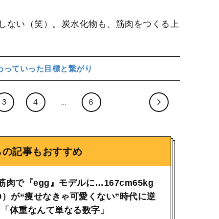
しない（笑）。炭水化物も、筋肉をつくる上
わっていった目標と繋がり
3
4
6
らの記事もおすすめ
肉で『egg』モデルに…167cm65kg
9）が“痩せなきゃ可愛くない”時代に逆
ケ「体重なんて単なる数字」