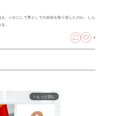
越え、いかにして男としての自信を取り戻したのか。しら
迫る。
4
もっと読む
arrow_forward_ios