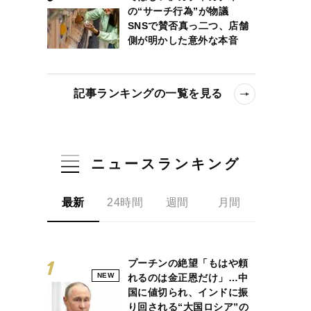
の“サーチ行為”が物議
SNSで賛否真っ二つ、店舗
側が明かした意外な本音
記事ランキングの一覧を見る
ニュースランキング
最新
24時間
週間
月間
プーチンの絶望「もはや頼
NEW
れるのは金正恩だけ」…中
国に値切られ、インドに振
り回される“大国ロシア”の