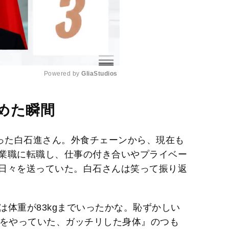
Powered by 
GliaStudios
M
めた瞬間
u
t
だった白石進さん。外食チェーンから、現在も
e
業職に転職し、仕事の付き合いやプライベー
日々を送っていた。白石さんは笑って振り返
時は体重が83kgまでいったかな。恥ずかしい
ツをやっていた、ガッチリした身体』のつも