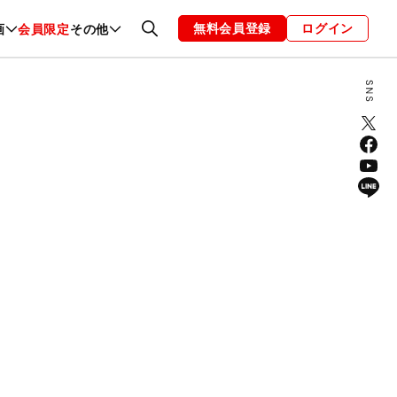
無料会員登録
ログイン
画
会員限定
その他
ファッション
恋愛・結婚
編集部
お知らせ