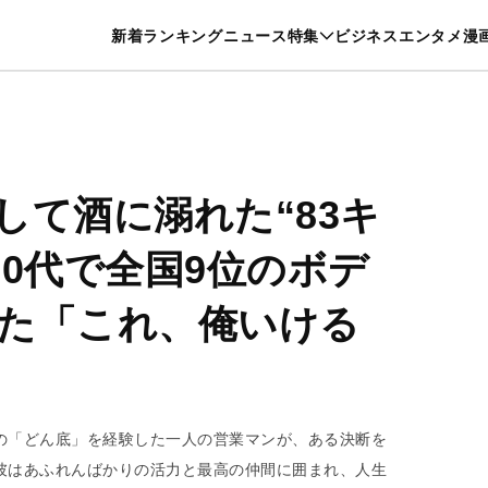
特集一覧を見る
漫画一覧を見る
新着
ランキング
ニュース
特集
ビジネス
エンタメ
漫
養・カルチャー
暮らし
スポーツ
ヘルスケア
美容
グルメ
して酒に溺れた“83キ
50代で全国9位のボデ
た「これ、俺いける
の「どん底」を経験した一人の営業マンが、ある決断を
彼はあふれんばかりの活力と最高の仲間に囲まれ、人生