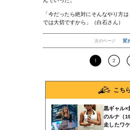
んでいった。
「今だったら絶対にそんなやり方は
では大切ですから」（白石さん）
変
次のページ
1
2
こち
黒ギャル×筋
のルナ（1
走したワ