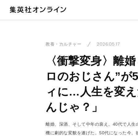
教
2026.05.17
教養・カルチャー
〈衝撃変身〉離婚
ロのおじさん”が
ィに…人生を変え
んじゃ？」
離婚、深酒、そして中年の衰え。40代で人生
機に劇的な変貌を遂げた。50代になった今、