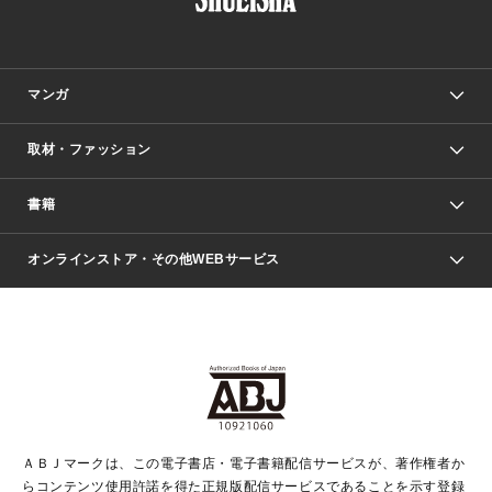
マンガ
取材・ファッション
少年マンガ
週刊少年ジャンプ
書籍
ファッション・美容
青年マンガ
ジャンプSQ.
Seventeen
週刊ヤングジャンプ
オンラインストア・その他WEBサービス
文芸・文庫・総合
芸能・情報・スポーツ
少女マンガ
Vジャンプ
non-no Web
ヤングジャンプ定期購読デジタル
すばる
Myojo
オンラインストア
りぼん
学芸・ノンフィクション・新書
最強ジャンプ
女性マンガ
@BAILA
ヤンジャン＋
小説すばる
週プレNEWS
マーガレット
集英社OTOコンテンツ
集英社 学芸編集部
少年ジャンプ＋
その他WEBサービス
クッキー
ライトノベル・ノベライズ
MAQUIA ONLINE
となりのヤングジャンプ
集英社 文芸ステーション
週プレ グラジャパ！
別冊マーガレット
SHUEISHA MANGA-ART HERITAGE
集英社 ビジネス書
ゼブラック
ココハナ
SHUEISHA ADNAVI
SPUR.JP
集英社Webマガジン Cobalt
グランドジャンプ
web 集英社文庫
キッズ
web Sportiva
マンガMee
ジャンプキャラクターズストア
集英社新書
ジャンプルーキー！
月刊オフィスユー
ＡＢＪマークは、この電子書店・電子書籍配信サービスが、著作権者か
EDITOR'S LAB
LEE
集英社オレンジ文庫
ウルトラジャンプ
青春と読書
パラスポ＋！
らコンテンツ使用許諾を得た正規版配信サービスであることを示す登録
集英社みらい文庫
リマコミ＋