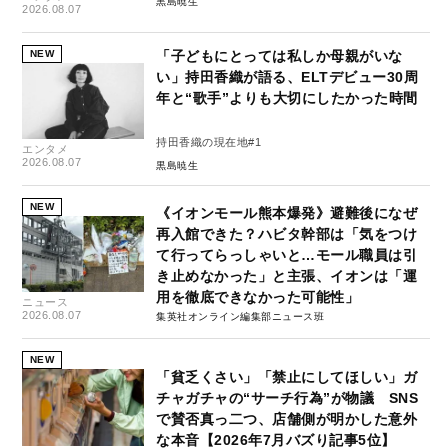
黒島暁生
2026.08.07
NEW
「子どもにとっては私しか母親がいな
い」持田香織が語る、ELTデビュー30周
年と“歌手”よりも大切にしたかった時間
持田香織の現在地#1
エンタメ
2026.08.07
黒島暁生
NEW
《イオンモール熊本爆発》避難後になぜ
再入館できた？ハビタ幹部は「気をつけ
て行ってらっしゃいと…モール職員は引
き止めなかった」と主張、イオンは「運
用を徹底できなかった可能性」
ニュース
2026.08.07
集英社オンライン編集部ニュース班
NEW
「貧乏くさい」「禁止にしてほしい」ガ
チャガチャの“サーチ行為”が物議 SNS
で賛否真っ二つ、店舗側が明かした意外
な本音【2026年7月バズり記事5位】