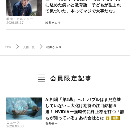
に込めた笑いと教育論「子どもが生まれ
て気づいた。本ってマジで大事だな」
教養・カルチャー
2026.05.17
松井ケムリ
TOP
人物一覧
松井ケムリ
会員限定記事
AI相場「第2幕」へ！ バブルはまだ崩壊
していない…大化け期待の注目銘柄５
選！ NVIDIA一強時代に終止符を打つ「誰
もが知っている」あの会社とは
有料
ニュース
石井僚一
2026.08.03