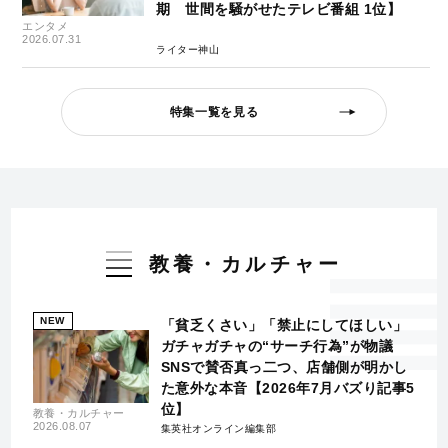
期 世間を騒がせたテレビ番組 1位】
エンタメ
2026.07.31
ライター神山
特集一覧を見る
教養・カルチャー
NEW
「貧乏くさい」「禁止にしてほしい」
ガチャガチャの“サーチ行為”が物議
SNSで賛否真っ二つ、店舗側が明かし
た意外な本音【2026年7月バズり記事5
位】
教養・カルチャー
2026.08.07
集英社オンライン編集部