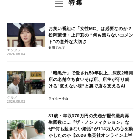
特集
お笑い番組に「女性MC」は必要なのか？
松岡茉優・上戸彩の “何も残らないコメン
ト”の意外な大切さ
飲用てれび
エンタメ
2026.08.04
「暗黒汁」で愛され50年以上…深夜2時開
店の老舗立ち食いそば店、店主が守り続
ける"変えない味"と裏で店を支えるAI
グルメ
ライター神山
2026.08.02
31歳・年収370万円の失恋が歴代最高再
生回数に…『ザ・ノンフィクション』な
ぜ“何も起きない婚活”が114万人の心を動
かしたのか【2026 集英社オンライン上半