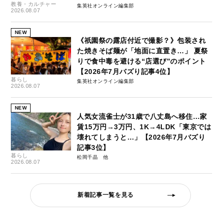
教養・カルチャー
集英社オンライン編集部
2026.08.07
NEW
《祇園祭の露店付近で撮影？》包装され
た焼きそば麺が「地面に直置き…」 夏祭
りで食中毒を避ける“店選び”のポイント
【2026年7月バズり記事4位】
暮らし
集英社オンライン編集部
2026.08.07
NEW
人気女流雀士が31歳で八丈島へ移住…家
賃15万円→3万円、1K→4LDK「東京では
壊れてしまうと…」【2026年7月バズり
記事3位】
暮らし
松岡千晶
2026.08.07
新着記事一覧を見る