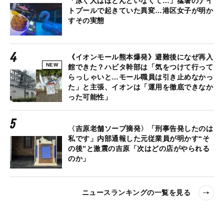
「泳ぐ人はほとんどいなくて…」猛暑のナイ
トプールで起きていた異変…港区女子が明か
すその実態
《イオンモール熊本爆発》避難後になぜ再入
NEW
館できた？ハビタ幹部は「気をつけて行って
らっしゃいと…モール職員は引き止めなかっ
た」と主張、イオンは「運用を徹底できなか
った可能性」
〈吉原老舗ソープ摘発〉「刑事告発したのは
私です」内部通報した元従業員が明かす“そ
の後”と激震の吉原「次はどの店がやられる
のか」
ニュースランキングの一覧を見る