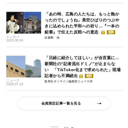
「あの時、広島の人たちは、もっと熱か
ったのでしょうね」美空ひばりのつぶや
きに込められた平和への祈り…『一本の
鉛筆』で伝えた反戦への意志
有料
エンタメ
佐藤剛
2025.08.06
「日経に紹介してほしい」が合言葉に…
新聞社の“記者流出ドミノ”が止まらな
い 「TikToker化まで求められた」現場
記者から不満続出
有料
ニュース
集英社オンライン編集部ニュース班
2026.07.18
会員限定記事一覧を見る