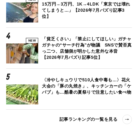
15万円→3万円、1K→4LDK「東京では壊れ
てしまうと…」【2026年7月バズり記事3
位】
「貧乏くさい」「禁止にしてほしい」ガチャ
NEW
ガチャの“サーチ行為”が物議 SNSで賛否真
っ二つ、店舗側が明かした意外な本音
【2026年7月バズり記事5位】
〈冷やしキュウリで510人食中毒も…〉花火
大会の「豚の丸焼き」、キッチンカーの「ケ
バブ」も…酷暑の夏祭りで注意したい食べ物
記事ランキングの一覧を見る