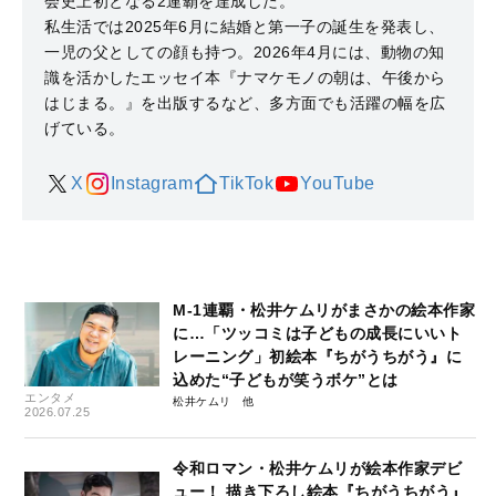
会史上初となる2連覇を達成した。
私生活では2025年6月に結婚と第一子の誕生を発表し、
一児の父としての顔も持つ。2026年4月には、動物の知
識を活かしたエッセイ本『ナマケモノの朝は、午後から
はじまる。』を出版するなど、多方面でも活躍の幅を広
げている。
X
Instagram
TikTok
YouTube
M-1連覇・松井ケムリがまさかの絵本作家
に…「ツッコミは子どもの成長にいいト
レーニング」初絵本『ちがうちがう』に
込めた“子どもが笑うボケ”とは
エンタメ
松井ケムリ
2026.07.25
令和ロマン・松井ケムリが絵本作家デビ
ュー！ 描き下ろし絵本『ちがうちがう』