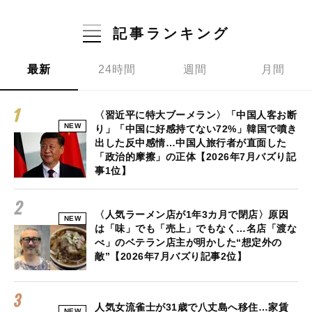
記事ランキング
最新
24時間
週間
月間
〈習近平に特大ブーメラン〉「中国人客お断
NEW
り」「中国に好感持てない72%」韓国で噴き
出した反中感情…中国人旅行者が直面した
「政治的摩擦」の正体【2026年7月バズり記
事1位】
〈人気ラーメン店が1年3カ月で閉店〉原因
NEW
は「味」でも「売上」でもなく…名店「渡な
べ」のベテラン店主が明かした“想定外の
敵”【2026年7月バズり記事2位】
人気女流雀士が31歳で八丈島へ移住…家賃
NEW