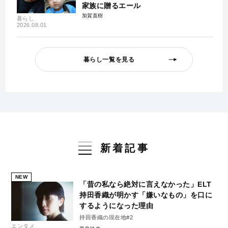
家族に贈るエール
加賀直樹
暮らし
2026.08.01
暮らし一覧を見る
新着記事
NEW
「昔の私なら絶対に言えなかった」ELT
持田香織が明かす「嫌いなもの」を口に
するようになった理由
持田香織の現在地#2
エンタメ