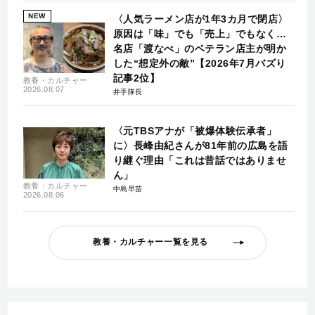
NEW
〈人気ラーメン店が1年3カ月で閉店〉
原因は「味」でも「売上」でもなく…
名店「渡なべ」のベテラン店主が明か
した“想定外の敵”【2026年7月バズり
記事2位】
教養・カルチャー
2026.08.07
井手隊長
〈元TBSアナが「被爆体験伝承者」
に〉長峰由紀さんが81年前の広島を語
り継ぐ理由「これは昔話ではありませ
ん」
教養・カルチャー
中島早苗
2026.08.06
教養・カルチャー一覧を見る