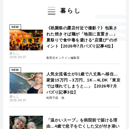
暮らし
NEW
《祇園祭の露店付近で撮影？》包装さ
れた焼きそば麺が「地面に直置き…」
夏祭りで食中毒を避ける“店選び”のポ
イント【2026年7月バズり記事4位】
暮らし
2026.08.07
集英社オンライン編集部
NEW
人気女流雀士が31歳で八丈島へ移住…
家賃15万円→3万円、1K→4LDK「東京
では壊れてしまうと…」【2026年7月
バズり記事3位】
暮らし
松岡千晶
2026.08.07
「温かいスープ」を病院前で届ける理
由…4歳で息子を亡くした父が付き添い