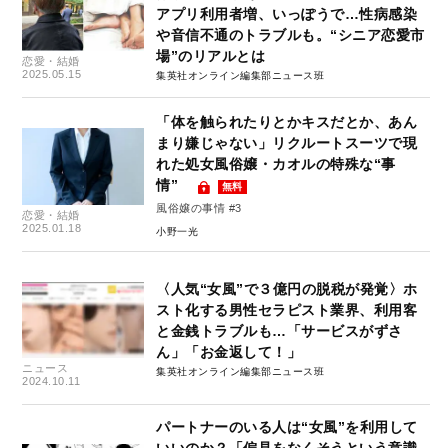
アプリ利用者増、いっぽうで…性病感染
や音信不通のトラブルも。“シニア恋愛市
場”のリアルとは
恋愛・結婚
2025.05.15
集英社オンライン編集部ニュース班
「体を触られたりとかキスだとか、あん
まり嫌じゃない」リクルートスーツで現
れた処女風俗嬢・カオルの特殊な“事
情”
無料
風俗嬢の事情 #3
恋愛・結婚
2025.01.18
小野一光
〈人気“女風”で３億円の脱税が発覚〉ホ
スト化する男性セラピスト業界、利用客
と金銭トラブルも…「サービスがずさ
ん」「お金返して！」
ニュース
集英社オンライン編集部ニュース班
2024.10.11
パートナーのいる人は“女風”を利用して