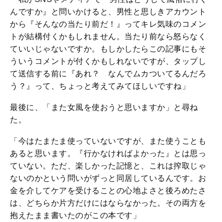
んですか』と問いかけると、男性と思しきアカウント
から『そんなの当たり前だ！』ってキレ気味のコメン
トが結構付くかもしれません。当たり前なら怒らなく
ていいじゃないですか。もしかしたらこの記事にもそ
ういうコメントが付くかもしれないですが、タップし
て送信する前に『あれ？ なんでムカついてるんだろ
う？』って、ちょっと考えてみてほしいですね」
最後に、「また女風を使おうと思いますか」と尋ね
た。
「今はたまたま使っていないですが、また使うことも
あると思います。『行かなければよかった』とは思っ
ていない。ただ、楽しかった記憶と、これは搾取じゃ
ないのかという問いがずっと同居しているんです。お
金を介してケアを受けることの心地よさと後ろめたさ
は、どちらか片方だけにはならなかった。その両方を
抱えたまま書いたのがこの本です」