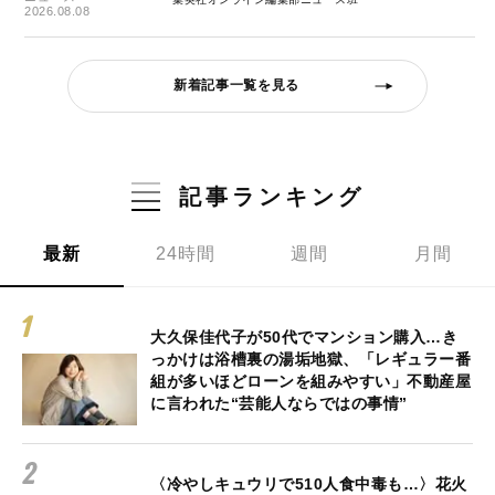
2026.08.08
新着記事一覧を見る
記事ランキング
最新
24時間
週間
月間
大久保佳代子が50代でマンション購入…き
っかけは浴槽裏の湯垢地獄、「レギュラー番
組が多いほどローンを組みやすい」不動産屋
に言われた“芸能人ならではの事情”
〈冷やしキュウリで510人食中毒も…〉花火