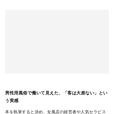
男性用風俗で働いて見えた、「客は大差ない」とい
う実感
本を執筆すると決め、女風店の経営者や人気セラピス