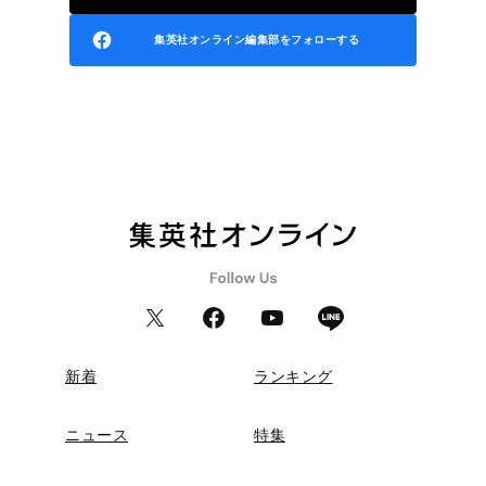
集英社オンライン編集部をフォローする
新着
ランキング
ニュース
特集