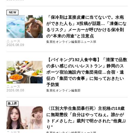
NEW
「保冷剤は直接皮膚に当てないで。水疱
ができた人も」X投稿が話題…「凍傷にな
るリスク」メーカーが呼びかける保冷剤
の“本来の用途”と注意点
ニュース
集英社オンライン編集部ニュース班
2026.08.09
【バイキング192人食中毒】「清潔で品数
の多い感じのいいレストラン」静岡のス
ポーツ宿泊施設内で集団発症…合宿・遠
征の「集団での食事」に知っておきたい
予防策
ニュース
2026.08.08
集英社オンライン編集部
急上昇
〈江別大学生集団暴行死〉主犯格の18歳
に無期懲役「自分はやってねぇ。誰かが
トドメさした」裁判で明かされた“他責ぶ
り”
ニュース
集英社オンライン編集部ニュース班