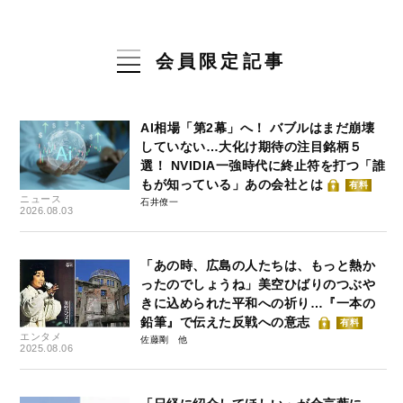
会員限定記事
AI相場「第2幕」へ！ バブルはまだ崩壊
していない…大化け期待の注目銘柄５
選！ NVIDIA一強時代に終止符を打つ「誰
もが知っている」あの会社とは
有料
ニュース
石井僚一
2026.08.03
「あの時、広島の人たちは、もっと熱か
ったのでしょうね」美空ひばりのつぶや
きに込められた平和への祈り…『一本の
鉛筆』で伝えた反戦への意志
有料
エンタメ
佐藤剛
2025.08.06