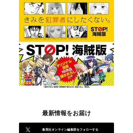
最新情報をお届け
集英社オンライン編集部をフォローする