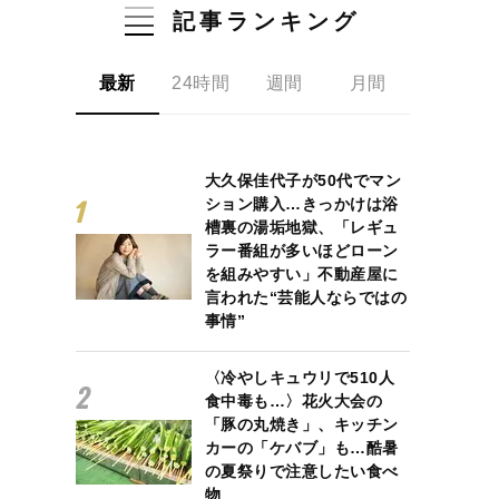
記事ランキング
最新
24時間
週間
月間
大久保佳代子が50代でマン
ション購入…きっかけは浴
槽裏の湯垢地獄、「レギュ
ラー番組が多いほどローン
を組みやすい」不動産屋に
言われた“芸能人ならではの
事情”
〈冷やしキュウリで510人
食中毒も…〉花火大会の
「豚の丸焼き」、キッチン
カーの「ケバブ」も…酷暑
の夏祭りで注意したい食べ
物