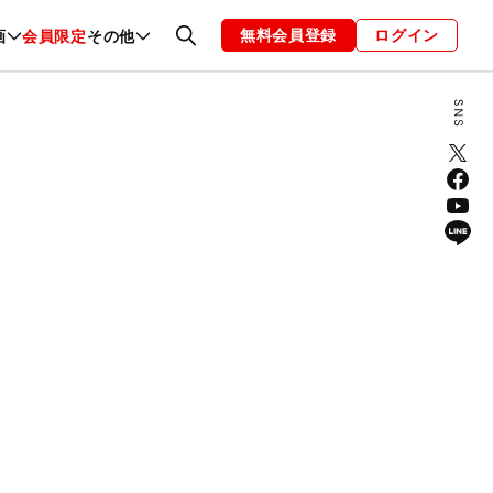
無料会員登録
ログイン
画
会員限定
その他
ファッション
恋愛・結婚
編集部
お知らせ