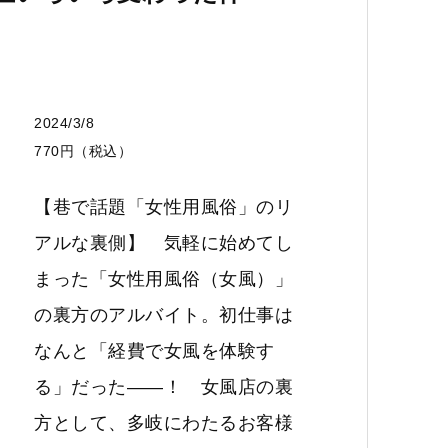
2024/3/8
770円（税込）
【巷で話題「女性用風俗」のリ
アルな裏側】 気軽に始めてし
まった「女性用風俗（女風）」
の裏方のアルバイト。初仕事は
なんと「経費で女風を体験す
る」だった――！ 女風店の裏
方として、多岐にわたるお客様