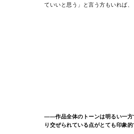
ていいと思う」と言う方もいれば、
――作品全体のトーンは明るい一方
り交ぜられている点がとても印象的