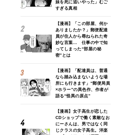
妹を死に追いやった」むご
すぎる真相
【漫画】「この部屋、何か
ありましたか？」郵便配達
員が住人から尋ねられた奇
妙な言葉… 仕事の中で知
ってしまった“部屋の秘
密”とは
【漫画】「配達員は、普通
なら踏み込まないような場
所にも行きます」“郵便局員
×ホラー”の異色作、作者が
語る“怪異の原点”
【漫画】女子高生が恋した
CDショップで働く素敵なお
にーさんは、男ではなく同
じクラスの女子高生。洋楽