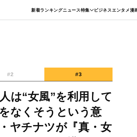
特集一覧を見る
漫画一覧を見る
新着
ランキング
ニュース
特集
ビジネス
エンタメ
漫
養・カルチャー
暮らし
スポーツ
ヘルスケア
美容
グルメ
#2
#3
人は“女風”を利用して
をなくそうという意
・ヤチナツが『真・女