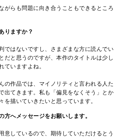
ながらも問題に向き合うこともできるところ
ありますか？
判ではないですし、さまざまな方に読んでい
とだと思うのですが、本作のタイトルは少し
れていますよね。
んの作品では、マイノリティと言われる人た
で出てきます。私も「偏見をなくそう」とか
々を描いていきたいと思っています。
の方へメッセージをお願いします。
用意しているので、期待していただけるとう