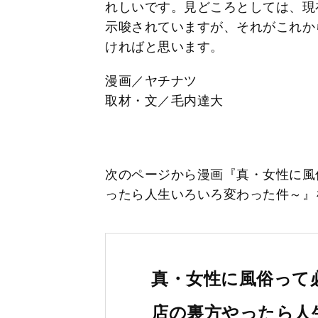
れしいです。見どころとしては、現
示唆されていますが、それがこれか
ければと思います。
漫画／ヤチナツ
取材・文／毛内達大
次のページから漫画『真・女性に風
ったら人生いろいろ変わった件～』
真・女性に風俗って
店の裏方やったら人