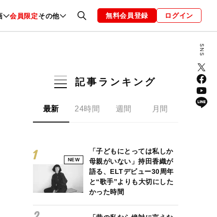
無料会員登録
ログイン
画
会員限定
その他
ファッション
恋愛・結婚
編集部
お知らせ
記事ランキング
最新
24時間
週間
月間
「子どもにとっては私しか
NEW
母親がいない」持田香織が
語る、ELTデビュー30周年
と“歌手”よりも大切にした
かった時間