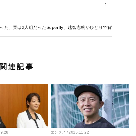
1
った」実は2人組だったSuperfly、越智志帆がひとりで背負った重
関連記事
09.28
エンタメ
2025.11.22