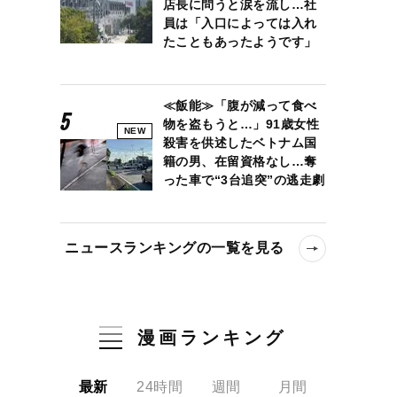
店長に問うと涙を流し…社
員は「入口によっては入れ
たこともあったようです」
圧と『愛をこめて花束を』誕生秘話
≪飯能≫「腹が減って食べ
物を盗もうと…」91歳女性
NEW
殺害を供述したベトナム国
籍の男、在留資格なし…奪
った車で“3台追突”の逃走劇
ニュースランキングの一覧を見る
漫画ランキング
最新
24時間
週間
月間