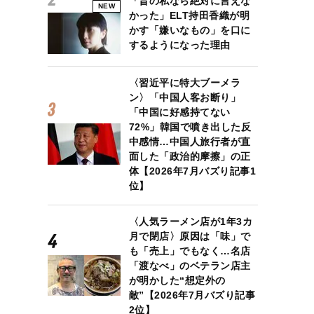
「昔の私なら絶対に言えな
NEW
かった」ELT持田香織が明
かす「嫌いなもの」を口に
するようになった理由
〈習近平に特大ブーメラ
ン〉「中国人客お断り」
「中国に好感持てない
72%」韓国で噴き出した反
中感情…中国人旅行者が直
面した「政治的摩擦」の正
体【2026年7月バズり記事1
位】
〈人気ラーメン店が1年3カ
月で閉店〉原因は「味」で
も「売上」でもなく…名店
「渡なべ」のベテラン店主
が明かした“想定外の
敵”【2026年7月バズり記事
2位】