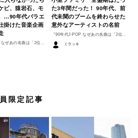
ケビ、猿岩石、モ
た3年間だった！ 90年代、前
。…90年代バラエ
代未聞のブームを終わらせた
仕掛けた音楽企画
意外なアーティストの名前
走
『90年代J-POP なぜあの名曲は「2位」
だったのか』#2
OP なぜあの名曲は「2位」
ミラッキ
員限定記事