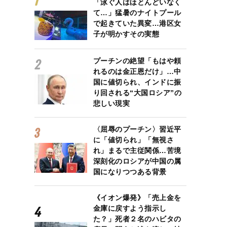
「泳ぐ人はほとんどいなく
て…」猛暑のナイトプール
で起きていた異変…港区女
子が明かすその実態
プーチンの絶望「もはや頼
れるのは金正恩だけ」…中
国に値切られ、インドに振
り回される“大国ロシア”の
悲しい現実
〈屈辱のプーチン〉習近平
に「値切られ」「無視さ
れ」まるで主従関係…苦境
深刻化のロシアが中国の属
国になりつつある背景
《イオン爆発》「売上金を
金庫に戻すよう指示し
た？」死者２名のハビタの