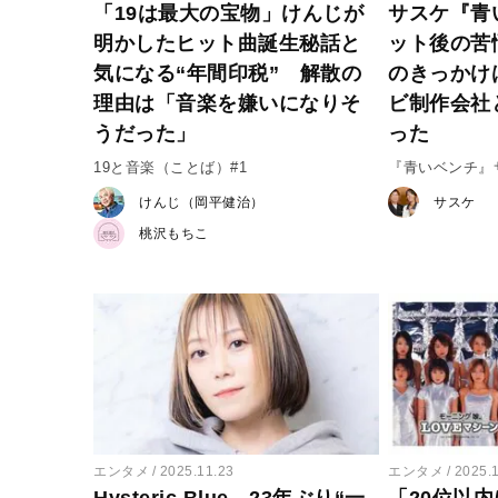
「19は最大の宝物」けんじが
サスケ『青
明かしたヒット曲誕生秘話と
ット後の苦
気になる“年間印税” 解散の
のきっかけ
理由は「音楽を嫌いになりそ
ビ制作会社
うだった」
った
19と音楽（ことば）#1
『青いベンチ』
#1
けんじ（岡平健治）
サスケ
桃沢もちこ
エンタメ
2025.11.23
エンタメ
2025.
Hysteric Blue、23年ぶり“一
「20位以