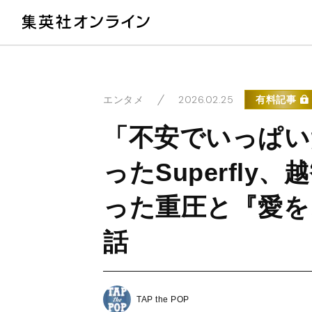
教
2026.02.25
有料記事
エンタメ
「不安でいっぱい
ったSuperfl
った重圧と『愛を
話
TAP the POP