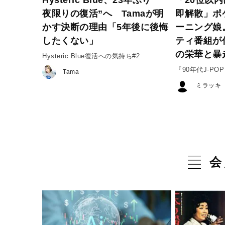
夜限りの復活”へ Tamaが明
即解散」ポ
かす決断の理由「5年後に後悔
ーニング娘
したくない」
ティ番組が
の栄華と暴
Hysteric Blue復活への気持ち#2
『90年代J-P
Tama
だったのか』#3
ミラッキ
会