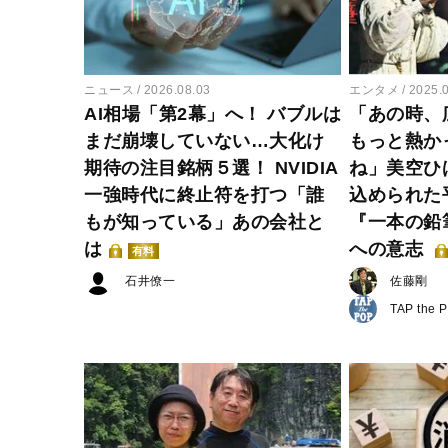
ニュース
2026.08.03
エンタメ
2025.
AI相場「第2幕」へ！ バブルは
「あの時、
まだ崩壊していない…大化け
もっと熱か
期待の注目銘柄５選！ NVIDIA
ね」美空ひ
一強時代に終止符を打つ「誰
込められた
もが知っている」あの会社と
『一本の鉛
は
への意志
有料
石井僚一
佐藤剛
TAP the 