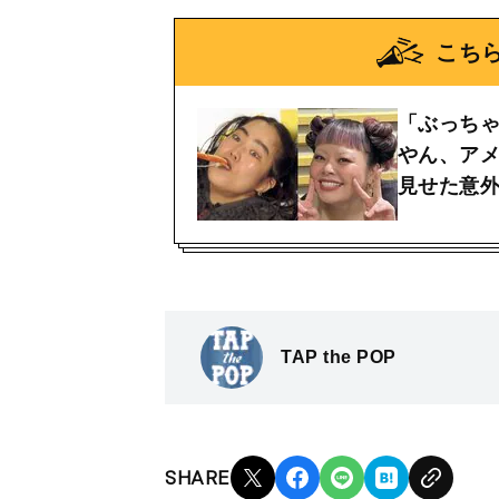
こち
「ぶっち
やん、ア
見せた意
TAP the POP
SHARE