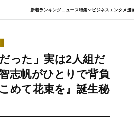
特集一覧を見る
漫画一覧を見る
新着
ランキング
ニュース
特集
ビジネス
エンタメ
漫
養・カルチャー
暮らし
スポーツ
ヘルスケア
美容
グルメ
だった」実は2人組だ
y、越智志帆がひとりで背負
こめて花束を』誕生秘