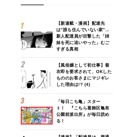
【新連載・漫画】配達先
は“誰も住んでいない家”…
新人配達員が目撃した「姉
妹を死に追いやった」むご
すぎる真相
【風俗嬢として初仕事】着
衣即を要求されて、OKした
もののお客さまにマジギレ
した理由は!? (4)
「毎日こち亀」スター
ト！ 『こちら葛飾区亀有
公園前派出所』が毎日読め
る！