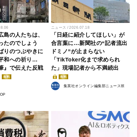
08.06
ニュース
2026.07.18
広島の人たちは、
「日経に紹介してほしい」が
ったのでしょう
合言葉に…新聞社の“記者流出
ばりのつぶやきに
ドミノ”が止まらない
平和への祈り…
「TikToker化まで求められ
筆』で伝えた反戦
た」現場記者から不満続出
有料
有料
集英社オンライン編集部ニュース班
POP