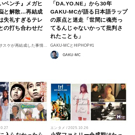
いベンチ』メガヒ
「DA.YO.NE」から30年
悩と解散…再結成
GAKU-MCが語る日本語ラップ
は失礼すぎるテレ
の原点と迷走「世間に魂売っ
との打ち合わせだ
てるんじゃないかって批判さ
れたことも」
サスケが再結成した事情
GAKU-MCとHIPHOP#1
GAKU-MC
10.27
エンタメ
2025.10.26
内に入らなかったら
小室ファミリー全盛期はたっ