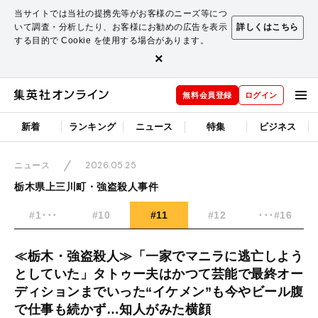
当サイトでは当社の提携先等がお客様のニーズ等につ
いて調査・分析したり、お客様にお勧めの広告を表示
詳しくはこちら
する目的で Cookie を使用する場合があります。
×
無料会員登録
ログイン
新着
ランキング
ニュース
特集
ビジネス
2026.05.25
ニュース
栃木県上三川町・強盗殺人事件
#1･･･
#10
#11
#12
･･･#16
≪栃木・強盗殺人≫「一家でマニラに逃亡しよう
としていた」タトゥー夫はかつて芸能で最終オー
ディションまでいった“イケメン”も今やビール腹
で仕事も続かず…知人がみた横顔