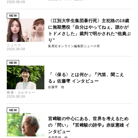
2026.08.08
NEW
〈江別大学生集団暴行死〉主犯格の18歳
に無期懲役「自分はやってねぇ。誰かが
トドメさした」裁判で明かされた“他責ぶ
り”
ニュース
集英社オンライン編集部ニュース班
2026.08.08
NEW
「〈保る〉とは何か」『汽笛、聞こえ
る』佐藤雫 インタビュー
佐藤雫
教養・カルチャー
2026.08.08
NEW
宮﨑駿の中心にある、世界を考えるため
の「問い」『宮﨑駿の詩学』赤坂憲雄 イ
ンタビュー
赤坂憲雄