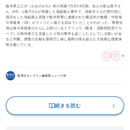
栃木県上三川（かみのかわ）町の民家で5月14日朝、住⼈の富⼭英⼦さ
ん（69）ら親子3人が死傷した強盗殺人事件で、高校生４人の実行犯に
指示をした強盗殺人容疑で栃木県警に逮捕された横浜市の無職・竹前海
斗容疑者（28）がフィリピン逃亡を試みていたことがわかった。警察当
局は海斗容疑者のさらに上部にいるトクリュウ（匿名・流動型犯罪グル
ープ）が海外逃亡を支援したり別の事件も起こしたりしている疑いがあ
ると判断。捜査の主軸を警視庁に移し都県の境を超えた大規模な捜査体
制を敷いている。
6
集英社オンライン編集部ニュース班
続きを読む