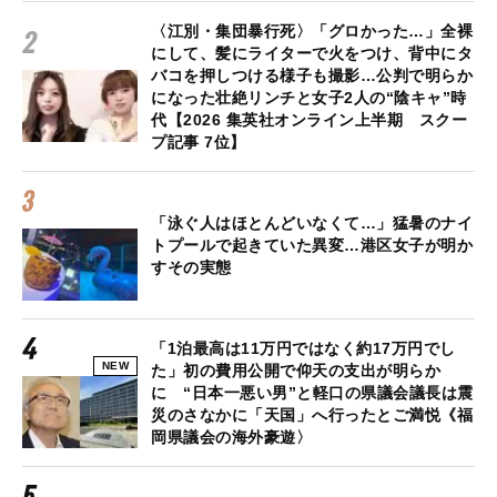
〈江別・集団暴行死〉「グロかった…」全裸
にして、髪にライターで火をつけ、背中にタ
バコを押しつける様子も撮影…公判で明らか
になった壮絶リンチと女子2人の“陰キャ”時
代【2026 集英社オンライン上半期 スクー
プ記事 7位】
「泳ぐ人はほとんどいなくて…」猛暑のナイ
トプールで起きていた異変…港区女子が明か
すその実態
「1泊最高は11万円ではなく約17万円でし
NEW
た」初の費用公開で仰天の支出が明らか
に “日本一悪い男”と軽口の県議会議長は震
災のさなかに「天国」へ行ったとご満悦《福
岡県議会の海外豪遊〉