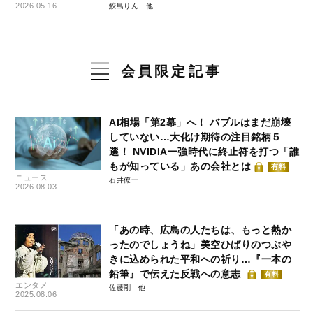
2026.05.16
鮫島りん
会員限定記事
AI相場「第2幕」へ！ バブルはまだ崩壊
していない…大化け期待の注目銘柄５
選！ NVIDIA一強時代に終止符を打つ「誰
もが知っている」あの会社とは
有料
ニュース
石井僚一
2026.08.03
「あの時、広島の人たちは、もっと熱か
ったのでしょうね」美空ひばりのつぶや
きに込められた平和への祈り…『一本の
鉛筆』で伝えた反戦への意志
有料
エンタメ
佐藤剛
2025.08.06