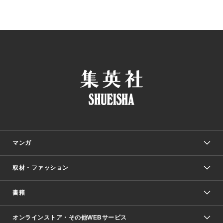
マンガ
取材・ファッション
少年マンガ
週刊少年ジャンプ
書籍
ファッション・美容
青年マンガ
ジャンプSQ.
Seventeen
週刊ヤングジャンプ
オンラインストア・その他WEBサービス
文芸・文庫・総合
芸能・情報・スポーツ
少女マンガ