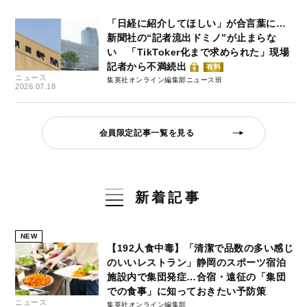
「日経に紹介してほしい」が合言葉に…
新聞社の“記者流出ドミノ”が止まらな
い 「TikToker化まで求められた」現場
記者から不満続出
有料
ニュース
集英社オンライン編集部ニュース班
2026.07.18
会員限定記事一覧を見る
新着記事
NEW
【192人食中毒】「清潔で品数の多い感じ
のいいレストラン」静岡のスポーツ宿泊
施設内で集団発症…合宿・遠征の「集団
での食事」に知っておきたい予防策
ニュース
集英社オンライン編集部