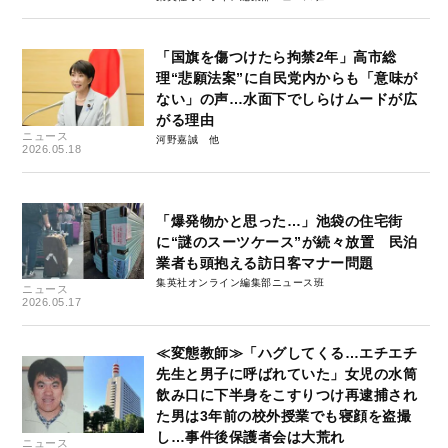
「国旗を傷つけたら拘禁2年」高市総
理“悲願法案”に自民党内からも「意味が
ない」の声…水面下でしらけムードが広
がる理由
ニュース
河野嘉誠
2026.05.18
「爆発物かと思った…」池袋の住宅街
に“謎のスーツケース”が続々放置 民泊
業者も頭抱える訪日客マナー問題
集英社オンライン編集部ニュース班
ニュース
2026.05.17
≪変態教師≫「ハグしてくる…エチエチ
先生と男子に呼ばれていた」女児の水筒
飲み口に下半身をこすりつけ再逮捕され
た男は3年前の校外授業でも寝顔を盗撮
し…事件後保護者会は大荒れ
ニュース