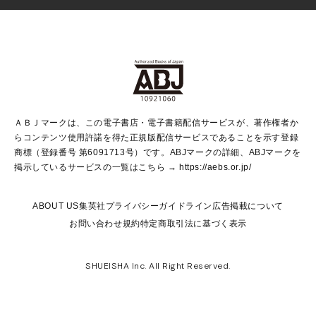
Vジャンプ
non-no Web
ヤングジャンプ定期購読デジタル
すばる
Myojo
オンラインストア
りぼん
学芸・ノンフィクション・新書
最強ジャンプ
女性マンガ
@BAILA
ヤンジャン＋
小説すばる
週プレNEWS
マーガレット
集英社OTOコンテンツ
集英社 学芸編集部
少年ジャンプ＋
その他WEBサービス
クッキー
ライトノベル・ノベライズ
MAQUIA ONLINE
となりのヤングジャンプ
集英社 文芸ステーション
週プレ グラジャパ！
別冊マーガレット
SHUEISHA MANGA-ART HERITAGE
集英社 ビジネス書
ゼブラック
ココハナ
SHUEISHA ADNAVI
SPUR.JP
集英社Webマガジン Cobalt
グランドジャンプ
web 集英社文庫
キッズ
web Sportiva
マンガMee
ジャンプキャラクターズストア
集英社新書
ジャンプルーキー！
月刊オフィスユー
ＡＢＪマークは、この電子書店・電子書籍配信サービスが、著作権者か
EDITOR'S LAB
LEE
集英社オレンジ文庫
ウルトラジャンプ
青春と読書
パラスポ＋！
らコンテンツ使用許諾を得た正規版配信サービスであることを示す登録
集英社みらい文庫
リマコミ＋
HAPPY PLUS STORE
集英社新書プラス
ジャンプTOON
商標（登録番号 第6091713号）です。ABJマークの詳細、ABJマークを
Marisol
シフォン文庫
アジア人物史
S-KIDS.LAND
マンガMeets
掲示しているサービスの一覧はこちら →
https://aebs.or.jp/
shueisha vox
よみタイ
S-MANGA
Web éclat
ダッシュエックス文庫
LEEマルシェ
kotoba
集英社ジャンプリミックス
ABOUT US
集英社プライバシーガイドライン
広告掲載について
T JAPAN:The New York Times Style Magazine
JUMP j BOOKS
お問い合わせ
規約
特定商取引法に基づく表示
SHOP Marisol
e!集英社
集英社コミック文庫
集英社女性誌ポータル
éclat premium
imidas
MEN'S NON-NO WEB
SHUEISHA Inc. All Right Reserved.
mirabella
UOMO
mirabella homme