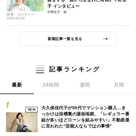
子 インタビュー
中野京子
教養・カルチャー
2026.08.08
新着記事一覧を見る
記事ランキング
最新
24時間
週間
月間
大久保佳代子が50代でマンション購入…き
NEW
っかけは浴槽裏の湯垢地獄、「レギュラー番
組が多いほどローンを組みやすい」不動産屋
に言われた“芸能人ならではの事情”