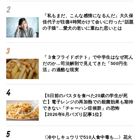
「私もまだ、こんな感情になるんだ」大久保
佳代子が往復4時間かけて会いに行った“話題
の子猿”…愛犬の老いに重ねた思いとは
「３食フライドポテト」で中学生はなぜ死ん
だのか…司法解剖で見えてきた「500円生
活」の過酷な現実
【5日前のパスタを食べた20歳の学生が死
亡】電子レンジの再加熱での殺菌効果も期待
できない「チャーハン症候群」の恐怖
【2026年6月バズり記事1位】
〈冷やしキュウリで510人食中毒も…〉花火