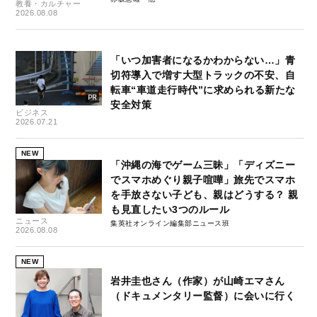
教養・カルチャー
2026.08.08
「いつ加害者になるかわからない…」青
切符導入で増す大型トラックの不安、自
転車“車道走行時代”に求められる新たな
安全対策
ビジネス
2026.07.21
NEW
「沖縄の海でゲーム三昧」「ディズニー
でスマホめぐり親子喧嘩」旅先でスマホ
を手放さない子ども、親はどうする？ 親
も見直したい3つのルール
ニュース
集英社オンライン編集部ニュース班
2026.08.08
NEW
岩井圭也さん（作家）が山崎エマさん
（ドキュメンタリー監督）に会いに行く