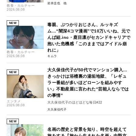
岩井圭也
教養・カルチャー
2026.08.08
NEW
毒親、ぶつかりおじさん、ルッキズ
ム…“闇深4コマ漫画”で10万いいね、元で
んぱ組.inc・鹿目凛がセカンドキャリアで
抱いた危機感「このままではアイドル崩
れに」
教養・カルチャー
2026.08.08
キムラ
大久保佳代子が50代でマンション購入…
NEW
きっかけは浴槽裏の湯垢地獄、「レギュ
ラー番組が多いほどローンを組みやす
い」不動産屋に言われた“芸能人ならでは
の事情”
エンタメ
大久保佳代子のほどほどな毎日#22
2026.08.08
大久保佳代子
NEW
名画の歴史と背景を知り、時空を超えて
旅をする『旅から生まれた名画』中野京