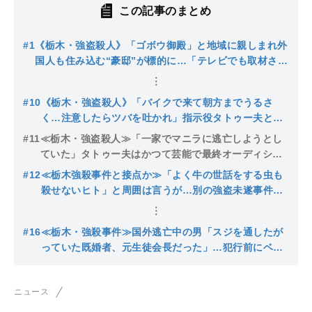
この記事のまとめ
#1
《栃木・強盗殺人》「ゴボウ御殿」と地域に親しまれ外
国人も住み込む“豪邸”が標的に…「テレビでも取材され
た有名なお宅でした」前日から度々不審者…16歳少年が
次々と逮捕
#10
《栃木・強盗殺人》「バイクで来て朝方までうるさ
く…注意したらツバを吐かれ」指示役タトゥー夫とつ
ながっていた16歳少年の素顔…遺族は「同じような苦
#11
≪栃木・強盗殺人≫「一家でマニラに逃亡しようとし
しみを味わってほしい」
ていた」タトゥー夫はかつて芸能で最終オーディショ
ンまでいった“イケメン”も今やビール腹で仕事も続か
#12
≪栃木強殺事件と接点か≫「よく牛の世話をする虫も
ず…知人がみた横顔
殺せないヒト」と周囲は言うが…別の強盗未遂事件で
逮捕された搾乳アルバイト男（20）「反社の付き合い
ないです」母が涙の告白
#16
≪栃木・強殺事件≫国外逃亡中の男「スジを通したが
っていた既婚者、元生徒会長だった」…犯行前にベッ
コリ凹んだ外車をタトゥー男とチェックする姿は「ど
っちが上かわからない…」
ニュース