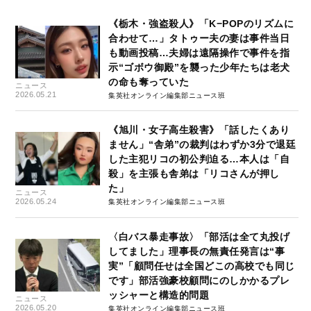
《栃木・強盗殺人》「K−POPのリズムに
合わせて…」タトゥー夫の妻は事件当日
も動画投稿…夫婦は遠隔操作で事件を指
示“ゴボウ御殿”を襲った少年たちは老犬
の命も奪っていた
ニュース
2026.05.21
集英社オンライン編集部ニュース班
《旭川・女子高生殺害》「話したくあり
ません」“舎弟”の裁判はわずか3分で退廷
した主犯リコの初公判迫る…本人は「自
殺」を主張も舎弟は「リコさんが押し
た」
ニュース
2026.05.24
集英社オンライン編集部ニュース班
〈白バス暴走事故〉「部活は全て丸投げ
してました」理事長の無責任発言は“事
実”「顧問任せは全国どこの高校でも同じ
です」部活強豪校顧問にのしかかるプレ
ッシャーと構造的問題
ニュース
2026.05.20
集英社オンライン編集部ニュース班