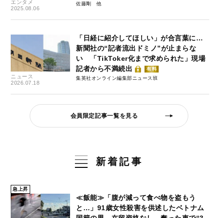
エンタメ
佐藤剛
2025.08.06
「日経に紹介してほしい」が合言葉に…
新聞社の“記者流出ドミノ”が止まらな
い 「TikToker化まで求められた」現場
記者から不満続出
有料
ニュース
集英社オンライン編集部ニュース班
2026.07.18
会員限定記事一覧を見る
新着記事
急上昇
≪飯能≫「腹が減って食べ物を盗もう
と…」91歳女性殺害を供述したベトナム
国籍の男、在留資格なし…奪った車で“3