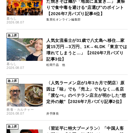
た焼きそば麺が「地面に直置き…」 夏祭
りで食中毒を避ける“店選び”のポイント
【2026年7月バズり記事4位】
暮らし
集英社オンライン編集部
2026.08.07
急上昇
人気女流雀士が31歳で八丈島へ移住…家
賃15万円→3万円、1K→4LDK「東京では
壊れてしまうと…」【2026年7月バズり
記事3位】
暮らし
松岡千晶
2026.08.07
急上昇
〈人気ラーメン店が1年3カ月で閉店〉原
因は「味」でも「売上」でもなく…名店
「渡なべ」のベテラン店主が明かした“想
定外の敵”【2026年7月バズり記事2位】
教養・カルチャー
2026.08.07
井手隊長
急上昇
〈習近平に特大ブーメラン〉「中国人客