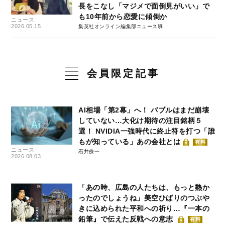
長をこなし「マジメで面倒見がいい」で
も10年前から恋愛に傾倒か
ニュース
2026.05.15
集英社オンライン編集部ニュース班
会員限定記事
AI相場「第2幕」へ！ バブルはまだ崩壊
していない…大化け期待の注目銘柄５
選！ NVIDIA一強時代に終止符を打つ「誰
もが知っている」あの会社とは
有料
ニュース
石井僚一
2026.08.03
「あの時、広島の人たちは、もっと熱か
ったのでしょうね」美空ひばりのつぶや
きに込められた平和への祈り…『一本の
鉛筆』で伝えた反戦への意志
有料