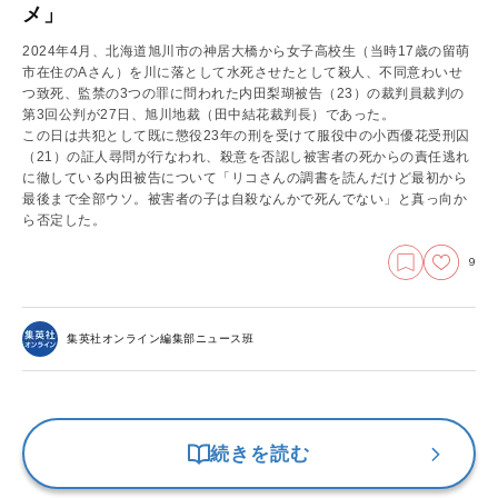
メ」
2024年4月、北海道旭川市の神居大橋から女子高校生（当時17歳の留萌
市在住のAさん）を川に落として水死させたとして殺人、不同意わいせ
つ致死、監禁の3つの罪に問われた内田梨瑚被告（23）の裁判員裁判の
第3回公判が27日、旭川地裁（田中結花裁判長）であった。
この日は共犯として既に懲役23年の刑を受けて服役中の小西優花受刑囚
（21）の証人尋問が行なわれ、殺意を否認し被害者の死からの責任逃れ
に徹している内田被告について「リコさんの調書を読んだけど最初から
最後まで全部ウソ。被害者の子は自殺なんかで死んでない」と真っ向か
ら否定した。
9
集英社オンライン編集部ニュース班
続きを読む