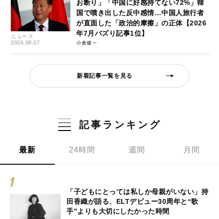
お断り」「中国に好感持てない72%」韓
国で噴き出した反中感情…中国人旅行者
が直面した「政治的摩擦」の正体【2026
年7月バズり記事1位】
ニュース
2026.08.07
小倉健一
新着記事一覧を見る
記事ランキング
最新
24時間
週間
月間
「子どもにとっては私しか母親がいない」持
田香織が語る、ELTデビュー30周年と“歌
手”よりも大切にしたかった時間