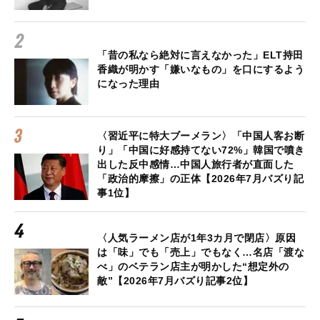
「昔の私なら絶対に言えなかった」ELT持田
香織が明かす「嫌いなもの」を口にするよう
になった理由
〈習近平に特大ブーメラン〉「中国人客お断
り」「中国に好感持てない72%」韓国で噴き
出した反中感情…中国人旅行者が直面した
「政治的摩擦」の正体【2026年7月バズり記
事1位】
〈人気ラーメン店が1年3カ月で閉店〉原因
は「味」でも「売上」でもなく…名店「渡な
べ」のベテラン店主が明かした“想定外の
敵”【2026年7月バズり記事2位】