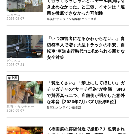
て行ってらっしゃいと…モール職員は引
き止めなかった」と主張、イオンは「運
用を徹底できなかった可能性」
ニュース
2026.08.07
集英社オンライン編集部ニュース班
「いつ加害者になるかわからない…」青
切符導入で増す大型トラックの不安、自
転車“車道走行時代”に求められる新たな
安全対策
ビジネス
2026.07.21
急上昇
「貧乏くさい」「禁止にしてほしい」ガ
チャガチャの“サーチ行為”が物議 SNS
で賛否真っ二つ、店舗側が明かした意外
な本音【2026年7月バズり記事5位】
教養・カルチャー
集英社オンライン編集部
2026.08.07
《祇園祭の露店付近で撮影？》包装され