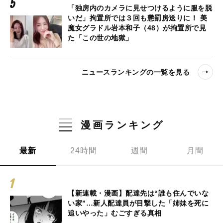
「独房内のカメラに見せつけるように服を脱
いだ」拘置所では３回も懲罰房送りに！ 美
魔女グラドル岩本和子（48）が拘置所で見
た「この世の地獄」
ニュースランキングの一覧を見る
漫画ランキング
最新
24時間
週間
月間
【新連載・漫画】配達先は“誰も住んでいな
い家”…新人配達員が目撃した「姉妹を死に
追いやった」むごすぎる真相