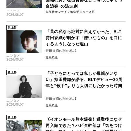
台追突”の逃走劇
ニュース
集英社オンライン編集部ニュース班
2026.08.07
急上昇
「昔の私なら絶対に言えなかった」ELT
持田香織が明かす「嫌いなもの」を口に
するようになった理由
持田香織の現在地#2
エンタメ
黒島暁生
2026.08.07
急上昇
「子どもにとっては私しか母親がいな
い」持田香織が語る、ELTデビュー30周
年と“歌手”よりも大切にしたかった時間
持田香織の現在地#1
エンタメ
2026.08.07
黒島暁生
急上昇
《イオンモール熊本爆発》避難後になぜ
再入館できた？ハビタ幹部は「気をつけ