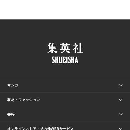
マンガ
取材・ファッション
少年マンガ
週刊少年ジャンプ
書籍
ファッション・美容
青年マンガ
ジャンプSQ.
Seventeen
週刊ヤングジャンプ
オンラインストア・その他WEBサービス
文芸・文庫・総合