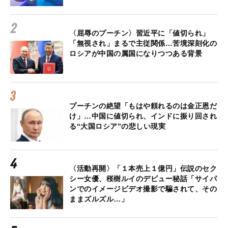
〈屈辱のプーチン〉習近平に「値切られ」
「無視され」まるで主従関係…苦境深刻化の
ロシアが中国の属国になりつつある背景
プーチンの絶望「もはや頼れるのは金正恩だ
け」…中国に値切られ、インドに振り回され
る“大国ロシア”の悲しい現実
〈活動再開〉「１本売上１億円」伝説のセク
シー女優、桜樹ルイのデビュー秘話「サイパ
ンでのイメージビデオ撮影で騙されて、その
ままズルズル…」