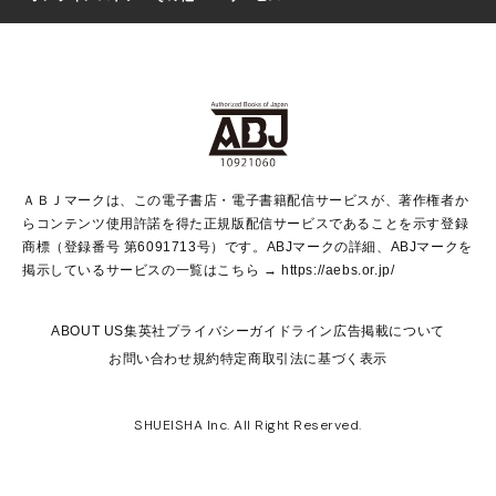
芸能・情報・スポーツ
少女マンガ
Vジャンプ
non-no Web
ヤングジャンプ定期購読デジタル
すばる
Myojo
オンラインストア
りぼん
学芸・ノンフィクション・新書
最強ジャンプ
女性マンガ
@BAILA
ヤンジャン＋
小説すばる
週プレNEWS
マーガレット
集英社OTOコンテンツ
集英社 学芸編集部
少年ジャンプ＋
その他WEBサービス
クッキー
ライトノベル・ノベライズ
MAQUIA ONLINE
となりのヤングジャンプ
集英社 文芸ステーション
週プレ グラジャパ！
別冊マーガレット
SHUEISHA MANGA-ART HERITAGE
集英社 ビジネス書
ゼブラック
ココハナ
SHUEISHA ADNAVI
SPUR.JP
集英社Webマガジン Cobalt
グランドジャンプ
web 集英社文庫
キッズ
web Sportiva
マンガMee
ジャンプキャラクターズストア
集英社新書
ジャンプルーキー！
月刊オフィスユー
ＡＢＪマークは、この電子書店・電子書籍配信サービスが、著作権者か
EDITOR'S LAB
LEE
集英社オレンジ文庫
ウルトラジャンプ
青春と読書
パラスポ＋！
らコンテンツ使用許諾を得た正規版配信サービスであることを示す登録
集英社みらい文庫
リマコミ＋
HAPPY PLUS STORE
集英社新書プラス
ジャンプTOON
商標（登録番号 第6091713号）です。ABJマークの詳細、ABJマークを
Marisol
シフォン文庫
アジア人物史
S-KIDS.LAND
マンガMeets
掲示しているサービスの一覧はこちら →
https://aebs.or.jp/
shueisha vox
よみタイ
S-MANGA
Web éclat
ダッシュエックス文庫
LEEマルシェ
kotoba
集英社ジャンプリミックス
ABOUT US
集英社プライバシーガイドライン
広告掲載について
T JAPAN:The New York Times Style Magazine
JUMP j BOOKS
お問い合わせ
規約
特定商取引法に基づく表示
SHOP Marisol
e!集英社
集英社コミック文庫
集英社女性誌ポータル
éclat premium
imidas
MEN'S NON-NO WEB
SHUEISHA Inc. All Right Reserved.
mirabella
UOMO
mirabella homme