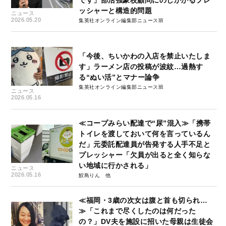
ッシャーと構造的問題
ニュース
2026.05.20
集英社オンライン編集部ニュース班
「今後、ちいかわの入店を禁止いたしま
す」ラーメン店の投稿が波紋…過熱す
る“ぬい活”とマナー論争
集英社オンライン編集部ニュース班
ニュース
2026.05.16
≪コープみらい配達で“尿”混⼊≫「携帯
トイレを渡しておいて何を言っているん
だ」元委託配達員が告発する人手不足と
プレッシャー「欠員が出ると全く知らな
い地域に行かされる」
ニュース
2026.05.16
鮫島りん
≪福岡・3歳の次女は腹と首も切られ…
≫「これまで尽くしたのは何だった
の？」DV夫を施設に招いた母親は生徒会