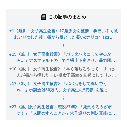
この記事のまとめ
#1
〈旭川・女子高生殺害〉17歳少女を監禁、暴行、不同意
わいせつした後、橋から落とした疑いの“リコ”（21）
は派手やんちゃ系「昔から陰湿なイジメ」「連日飲み歩
いてる」逮捕されたもうひとりの19歳の女は…
#15
《旭川・女子高生殺害》「バッタバタにしてやるか
ら…」アスファルトの上で全裸土下座させた暴力団組
員の“舎弟”だった“リコ”の初公判「通報してくださ
#16
《旭川・女子高生殺害》「早く落ちろやって…リコさ
い」法廷に流れた助けを求める声
んが橋から押した」17歳女子高生を全裸にしてリンチ
した元舎弟・受刑囚の後悔「警察にしゃべんなと言わ
#17
《旭川・女子高生殺害》「パパ活をして稼いでく
れ」「リコさんは全部嘘でデタラメ」
れ…」示談金は50万円、女子高生に“売春”を迫っ
た“サンロクのリコ”はなぜ少女に全裸謝罪をさせたの
か？〈裁判長も舎弟に質問〉
#27
《旭川女子高生殺害・懲役27年》「死刑やろうがボ
ケ！」「人間のすることか」求刑通りの判決直後に男
が乱入…控訴するかも注目される“リコの今後”判決の
ポイントは？