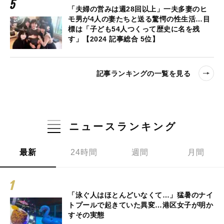
「夫婦の営みは週28回以上」一夫多妻のヒ
モ男が4人の妻たちと送る驚愕の性生活…目
標は「子ども54人つくって歴史に名を残
す」【2024 記事総合 5位】
記事ランキングの一覧を見る
ニュースランキング
最新
24時間
週間
月間
「泳ぐ人はほとんどいなくて…」猛暑のナイ
トプールで起きていた異変…港区女子が明か
すその実態