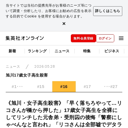
当サイトでは当社の提携先等がお客様のニーズ等につ
いて調査・分析したり、お客様にお勧めの広告を表示
詳しくはこちら
する目的で Cookie を使用する場合があります。
×
無料会員登録
ログイン
新着
ランキング
ニュース
特集
ビジネス
2026.05.28
ニュース
旭川17歳女子高生殺害
#1･･･
#15
#16
#17
･･･#27
《旭川・女子高生殺害》「早く落ちろやって…リ
コさんが橋から押した」17歳女子高生を全裸に
してリンチした元舎弟・受刑囚の後悔「警察にし
ゃべんなと言われ」「リコさんは全部嘘でデタラ