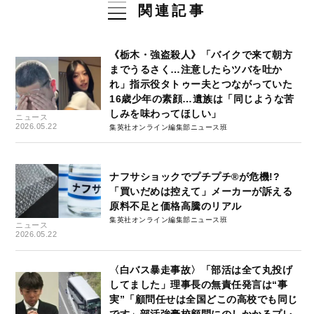
関連記事
《栃木・強盗殺人》「バイクで来て朝方
までうるさく…注意したらツバを吐か
れ」指示役タトゥー夫とつながっていた
16歳少年の素顔…遺族は「同じような苦
しみを味わってほしい」
ニュース
2026.05.22
集英社オンライン編集部ニュース班
ナフサショックでプチプチ®が危機!?
「買いだめは控えて」メーカーが訴える
原料不足と価格高騰のリアル
集英社オンライン編集部ニュース班
ニュース
2026.05.22
〈白バス暴走事故〉「部活は全て丸投げ
してました」理事長の無責任発言は“事
実”「顧問任せは全国どこの高校でも同じ
です」部活強豪校顧問にのしかかるプレ