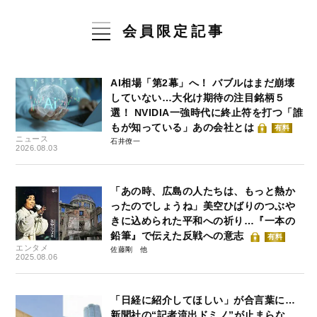
会員限定記事
AI相場「第2幕」へ！ バブルはまだ崩壊
していない…大化け期待の注目銘柄５
選！ NVIDIA一強時代に終止符を打つ「誰
もが知っている」あの会社とは
有料
ニュース
石井僚一
2026.08.03
「あの時、広島の人たちは、もっと熱か
ったのでしょうね」美空ひばりのつぶや
きに込められた平和への祈り…『一本の
鉛筆』で伝えた反戦への意志
有料
エンタメ
佐藤剛
2025.08.06
「日経に紹介してほしい」が合言葉に…
新聞社の“記者流出ドミノ”が止まらな