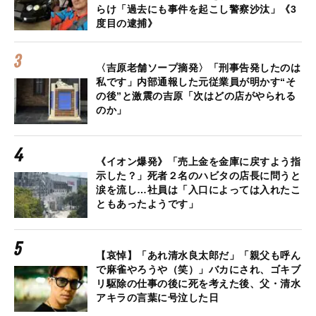
らけ「過去にも事件を起こし警察沙汰」《3
度目の逮捕》
〈吉原老舗ソープ摘発〉「刑事告発したのは
私です」内部通報した元従業員が明かす“そ
の後”と激震の吉原「次はどの店がやられる
のか」
《イオン爆発》「売上金を金庫に戻すよう指
示した？」死者２名のハビタの店長に問うと
涙を流し…社員は「入口によっては入れたこ
ともあったようです」
【哀悼】「あれ清水良太郎だ」「親父も呼ん
で麻雀やろうや（笑）」バカにされ、ゴキブ
リ駆除の仕事の後に死を考えた後、父・清水
アキラの言葉に号泣した日