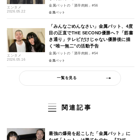
金属バットの「酒辛肉鮪」#56
エンタメ
2026.05.22
金属バット
「みんなごめんなさい」金属バット、4度
目の正直でTHE SECOND優勝へ？「筋書
き通り」テレビだけじゃない優勝後に描
く“唯一無二”の活動予告
金属バットの「酒辛肉鮪」#54
エンタメ
2026.05.16
金属バット
一覧を見る
関連記事
最強の爆発を起こした「金属バット」に