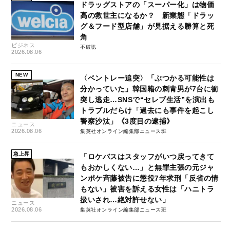
ドラッグストアの「スーパー化」は物価
高の救世主になるか？ 新業態「ドラッ
グ＆フード型店舗」が見据える勝算と死
角
ビジネス
不破聡
2026.08.06
NEW
〈ベントレー追突〉「ぶつかる可能性は
分かっていた」韓国籍の刺青男が7台に衝
突し逃走…SNSで“セレブ生活”を演出も
トラブルだらけ「過去にも事件を起こし
警察沙汰」《3度目の逮捕》
ニュース
2026.08.06
集英社オンライン編集部ニュース班
急上昇
「ロケバスはスタッフがいつ戻ってきて
もおかしくない…」と無罪主張の元ジャ
ンポケ斉藤被告に懲役7年求刑「反省の情
もない」被害を訴える女性は「ハニトラ
扱いされ…絶対許せない」
ニュース
2026.08.06
集英社オンライン編集部ニュース班