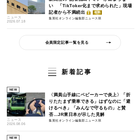
い 「TikToker化まで求められた」現場
記者から不満続出
有料
ニュース
集英社オンライン編集部ニュース班
2026.07.18
会員限定記事一覧を見る
新着記事
NEW
〈満員山手線にベビーカーで炎上〉「折
りたたまず乗車できる」はずなのに「避
けるべき」「みんなで守るもの」と賛
否…JR東日本が示した見解
ニュース
集英社オンライン編集部ニュース班
2026.08.06
NEW