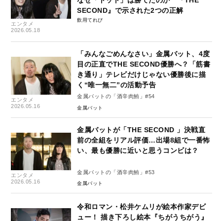
なぜ「トット」は勝てたのか 『THE
SECOND』で示された2つの正解
飲用てれび
エンタメ
2026.05.18
「みんなごめんなさい」金属バット、4度
目の正直でTHE SECOND優勝へ？「筋書
き通り」テレビだけじゃない優勝後に描
く“唯一無二”の活動予告
金属バットの「酒辛肉鮪」#54
エンタメ
2026.05.16
金属バット
金属バットが「THE SECOND 」決戦直
前の全組をリアル評価…出場8組で一番怖
い、最も優勝に近いと思うコンビは？
金属バットの「酒辛肉鮪」#53
エンタメ
2026.05.16
金属バット
令和ロマン・松井ケムリが絵本作家デビ
ュー！ 描き下ろし絵本『ちがうちがう』