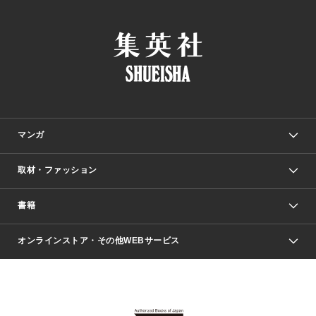
マンガ
取材・ファッション
少年マンガ
週刊少年ジャンプ
書籍
ファッション・美容
青年マンガ
ジャンプSQ.
Seventeen
週刊ヤングジャンプ
オンラインストア・その他WEBサービス
文芸・文庫・総合
芸能・情報・スポーツ
少女マンガ
Vジャンプ
non-no Web
ヤングジャンプ定期購読デジタル
すばる
Myojo
オンラインストア
りぼん
学芸・ノンフィクション・新書
最強ジャンプ
女性マンガ
@BAILA
ヤンジャン＋
小説すばる
週プレNEWS
マーガレット
集英社OTOコンテンツ
集英社 学芸編集部
少年ジャンプ＋
その他WEBサービス