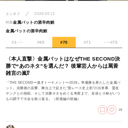
2026.05.22
エンタメ
金属バットの酒辛肉鮪
特集
金属バットの酒辛肉鮪
#1･･･
#69
#70
#71
･･･#75
〈本人直撃〉金属バットはなぜTHE SECOND決
勝で“あのネタ”を選んだ？ 後輩芸人からは罵詈
雑言の嵐⁉
『THE SECOND〜漫才トーナメント〜2026』準優勝を果たした金属バ
ット。決勝後の反響、舞台上で起きた“賞レース史上初”の出来事、盟友
ヤングとの熱戦、そして決勝ネタをめぐる考察まで、友保と小林がいつ
もの調子で大会を振り返る。
（前後編の前編）
28