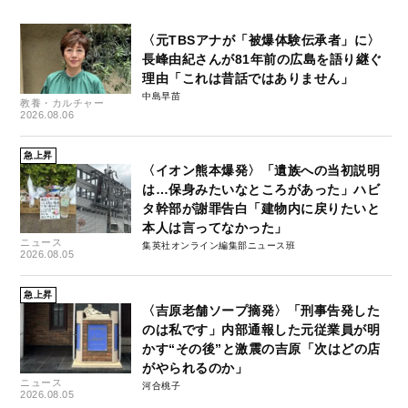
〈元TBSアナが「被爆体験伝承者」に〉
長峰由紀さんが81年前の広島を語り継ぐ
理由「これは昔話ではありません」
中島早苗
教養・カルチャー
2026.08.06
急上昇
〈イオン熊本爆発〉「遺族への当初説明
は…保身みたいなところがあった」ハビ
タ幹部が謝罪告白「建物内に戻りたいと
本人は言ってなかった」
ニュース
集英社オンライン編集部ニュース班
2026.08.05
急上昇
〈吉原老舗ソープ摘発〉「刑事告発した
のは私です」内部通報した元従業員が明
かす“その後”と激震の吉原「次はどの店
がやられるのか」
ニュース
河合桃子
2026.08.05