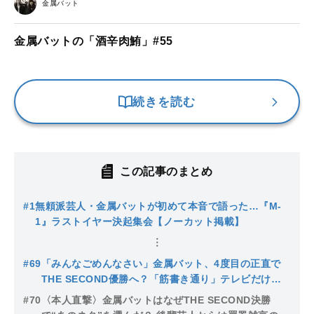
金属バット
金属バットの「酒辛肉鮪」#55
続きを読む
この記事のまとめ
#1
無頼派芸人・金属バットが初めて本音で語った…『M-
1』ラストイヤー決起集会【ノーカット掲載】
#69
「みんなごめんなさい」金属バット、4度目の正直で
THE SECOND優勝へ？「筋書き通り」テレビだけじ
ゃない優勝後に描く“唯一無二”の活動予告
#70
〈本人直撃〉金属バットはなぜTHE SECOND決勝