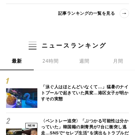
記事ランキングの一覧を見る
ニュースランキング
最新
24時間
週間
月間
「泳ぐ人はほとんどいなくて…」猛暑のナイ
トプールで起きていた異変…港区女子が明か
すその実態
〈ベントレー追突〉「ぶつかる可能性は分か
NEW
っていた」韓国籍の刺青男が7台に衝突し逃
走…SNSで“セレブ生活”を演出もトラブルだ