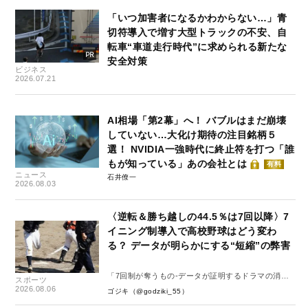
「いつ加害者になるかわからない…」青
切符導入で増す大型トラックの不安、自
転車“車道走行時代”に求められる新たな
安全対策
ビジネス
2026.07.21
AI相場「第2幕」へ！ バブルはまだ崩壊
していない…大化け期待の注目銘柄５
選！ NVIDIA一強時代に終止符を打つ「誰
もが知っている」あの会社とは
有料
ニュース
石井僚一
2026.08.03
〈逆転＆勝ち越しの44.5％は7回以降〉7
イニング制導入で高校野球はどう変わ
る？ データが明らかにする“短縮”の弊害
「7回制が奪うもの-データが証明するドラマの消
スポーツ
失-」
2026.08.06
ゴジキ（@godziki_55）