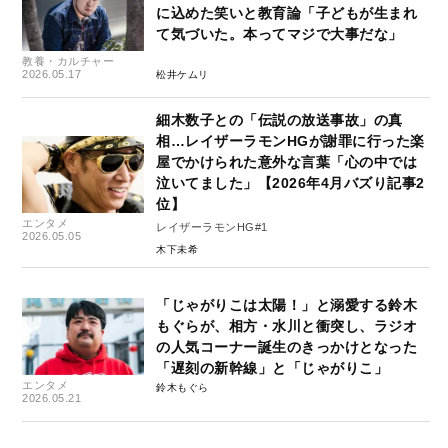
に込めた笑いと教育論「子どもが生まれ
て気づいた。本ってマジで大事だな」
教養・カルチャー
2026.05.17
松井ケムリ
細木数子との「伝説の放送事故」の真
相…レイザーラモンHGが謝罪に行った楽
屋でかけられた意外な言葉「心の中では
泣いてました」【2026年4月バズり記事2
位】
エンタメ
レイザーラモンHG#1
2026.05.05
木下未希
「じゃがりこは太陽！」と溺愛する鈴木
もぐらが、相方・水川と衝突し、ラジオ
の人気コーナー誕生のきっかけとなった
「遅刻の新幹線」と「じゃがりこ」
エンタメ
鈴木もぐら
2026.05.21