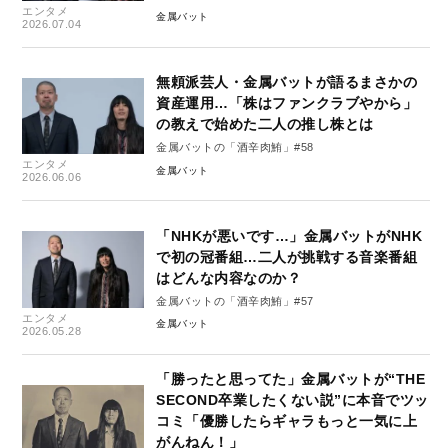
エンタメ
金属バット
2026.07.04
無頼派芸人・金属バットが語るまさかの
資産運用…「株はファンクラブやから」
の教えで始めた二人の推し株とは
金属バットの「酒辛肉鮪」#58
エンタメ
金属バット
2026.06.06
「NHKが悪いです…」金属バットがNHK
で初の冠番組…二人が挑戦する音楽番組
はどんな内容なのか？
金属バットの「酒辛肉鮪」#57
エンタメ
金属バット
2026.05.28
「勝ったと思ってた」金属バットが“THE
SECOND卒業したくない説”に本音でツッ
コミ「優勝したらギャラもっと一気に上
がんねん！」