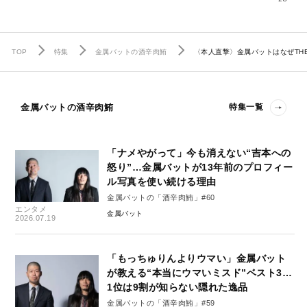
TOP
特集
金属バットの酒辛肉鮪
〈本人直撃〉金属バットはなぜTHE
金属バットの酒辛肉鮪
特集一覧
「ナメやがって」今も消えない“吉本への
怒り”…金属バットが13年前のプロフィー
ル写真を使い続ける理由
金属バットの「酒辛肉鮪」#60
エンタメ
金属バット
2026.07.19
「もっちゅりんよりウマい」金属バット
が教える“本当にウマいミスド”ベスト3…
1位は9割が知らない隠れた逸品
金属バットの「酒辛肉鮪」#59