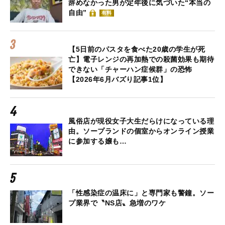
辞めなかった男が定年後に気づいた“本当の
自由”
有料
【5日前のパスタを食べた20歳の学生が死
亡】電子レンジの再加熱での殺菌効果も期待
できない「チャーハン症候群」の恐怖
【2026年6月バズり記事1位】
風俗店が現役女子大生だらけになっている理
由。ソープランドの個室からオンライン授業
に参加する嬢も…
「性感染症の温床に」と専門家も警鐘。ソー
プ業界で〝NS店〟急増のワケ