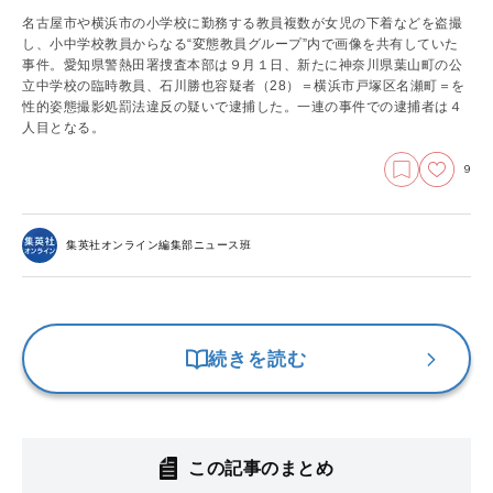
名古屋市や横浜市の小学校に勤務する教員複数が女児の下着などを盗撮
し、小中学校教員からなる“変態教員グループ”内で画像を共有していた
事件。愛知県警熱田署捜査本部は９月１日、新たに神奈川県葉山町の公
立中学校の臨時教員、石川勝也容疑者（28）＝横浜市戸塚区名瀬町＝を
性的姿態撮影処罰法違反の疑いで逮捕した。一連の事件での逮捕者は４
人目となる。
9
集英社オンライン編集部ニュース班
続きを読む
この記事のまとめ