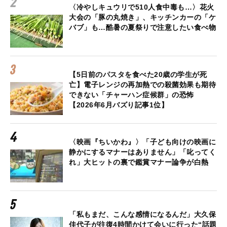
〈冷やしキュウリで510人食中毒も…〉花火
大会の「豚の丸焼き」、キッチンカーの「ケ
バブ」も…酷暑の夏祭りで注意したい食べ物
【5日前のパスタを食べた20歳の学生が死
亡】電子レンジの再加熱での殺菌効果も期待
できない「チャーハン症候群」の恐怖
【2026年6月バズり記事1位】
〈映画『ちいかわ』〉「子ども向けの映画に
静かにするマナーはありません」「叱ってく
れ」大ヒットの裏で鑑賞マナー論争が白熱
「私もまだ、こんな感情になるんだ」大久保
佳代子が往復4時間かけて会いに行った“話題