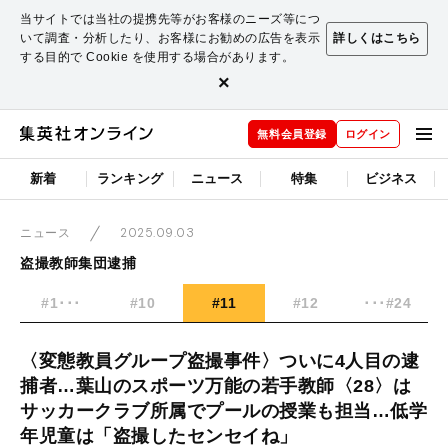
当サイトでは当社の提携先等がお客様のニーズ等につ
いて調査・分析したり、お客様にお勧めの広告を表示
詳しくはこちら
する目的で Cookie を使用する場合があります。
×
無料会員登録
ログイン
新着
ランキング
ニュース
特集
ビジネス
2025.09.03
ニュース
盗撮教師集団逮捕
#1･･･
#10
#11
#12
･･･#24
〈変態教員グループ盗撮事件〉ついに4人目の逮
捕者…葉山のスポーツ万能の若手教師〈28〉は
サッカークラブ所属でプールの授業も担当…低学
年児童は「盗撮したセンセイね」