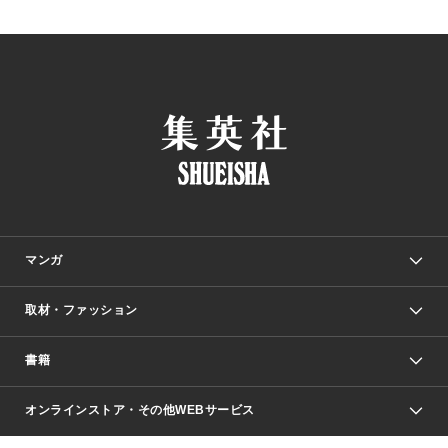
マンガ
取材・ファッション
少年マンガ
週刊少年ジャンプ
書籍
ファッション・美容
青年マンガ
ジャンプSQ.
Seventeen
週刊ヤングジャンプ
オンラインストア・その他WEBサービス
文芸・文庫・総合
芸能・情報・スポーツ
少女マンガ
Vジャンプ
non-no Web