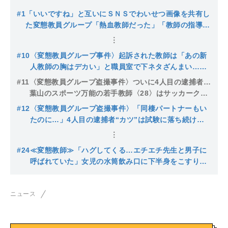
#1
「いいですね」と互いにＳＮＳでわいせつ画像を共有し
た変態教員グループ「熱血教師だった」「教師の指導も
していた」逮捕のきっかけは、少女のリュックに体液を
かけた鬼畜教師
#10
〈変態教員グループ事件〉起訴された教師は「あの新
人教師の胸はデカい」と職員室で下ネタざんまい…他
のメンバーもリコーダーに体液、不同意わいせつも
#11
〈変態教員グループ盗撮事件〉ついに4人目の逮捕者…
葉山のスポーツ万能の若手教師〈28〉はサッカークラ
ブ所属でプールの授業も担当…低学年児童は「盗撮し
#12
〈変態教員グループ盗撮事件〉「同棲パートナーもい
たセンセイね」
たのに…」4人目の逮捕者“カツ”は試験に落ち続ける
「保健体育のセンセー」メンバーに意外な共通点も
#24
≪変態教師≫「ハグしてくる…エチエチ先生と男子に
呼ばれていた」女児の水筒飲み口に下半身をこすりつ
け再逮捕された男は3年前の校外授業でも寝顔を盗撮
し…事件後保護者会は大荒れ
ニュース