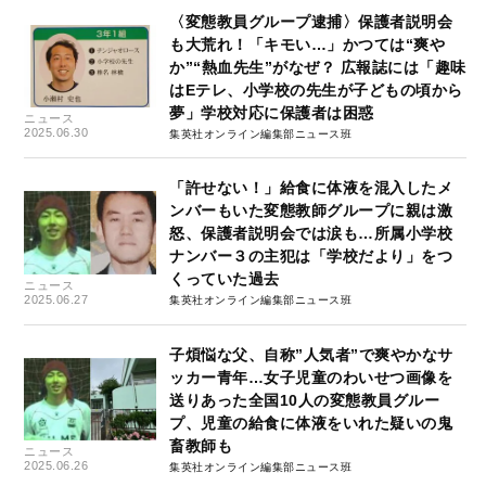
〈変態教員グループ逮捕〉保護者説明会
も大荒れ！「キモい…」かつては“爽や
か”“熱血先生”がなぜ？ 広報誌には「趣味
はEテレ、小学校の先生が子どもの頃から
夢」学校対応に保護者は困惑
ニュース
2025.06.30
集英社オンライン編集部ニュース班
「許せない！」給食に体液を混入したメ
ンバーもいた変態教師グループに親は激
怒、保護者説明会では涙も…所属小学校
ナンバー３の主犯は「学校だより」をつ
くっていた過去
ニュース
2025.06.27
集英社オンライン編集部ニュース班
子煩悩な父、自称”人気者”で爽やかなサ
ッカー青年…女子児童のわいせつ画像を
送りあった全国10人の変態教員グルー
プ、児童の給食に体液をいれた疑いの鬼
畜教師も
ニュース
2025.06.26
集英社オンライン編集部ニュース班