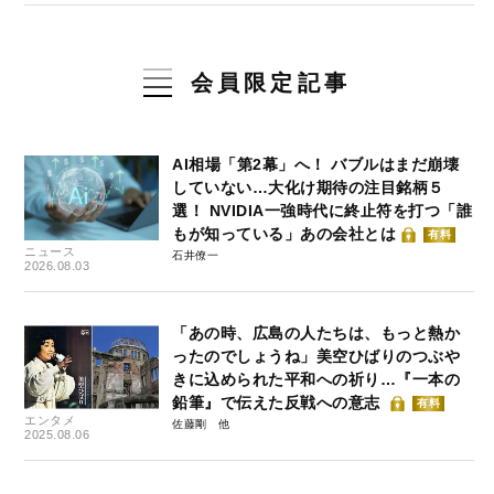
会員限定記事
AI相場「第2幕」へ！ バブルはまだ崩壊
していない…大化け期待の注目銘柄５
選！ NVIDIA一強時代に終止符を打つ「誰
もが知っている」あの会社とは
有料
ニュース
石井僚一
2026.08.03
「あの時、広島の人たちは、もっと熱か
ったのでしょうね」美空ひばりのつぶや
きに込められた平和への祈り…『一本の
鉛筆』で伝えた反戦への意志
有料
エンタメ
佐藤剛
2025.08.06