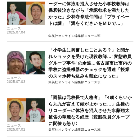
ーダーに体液を混入させた小学校教師は
保釈後泣きながら「承認欲求を満たした
かった」少林寺拳法仲間は「プライベー
トは謎」「翼をくださいをＭＤで…」
ニュース
2025.07.04
集英社オンライン編集部ニュース班
「小学生に興奮したことある？」と聞か
れショックを受けた現役教師…“変態教員
グループ事件”の余波…名古屋市は市内の
学校に盗撮機器のチェックを通達「授業
のスマホ持ち込みも禁止になった」
ニュース
2025.07.03
集英社オンライン編集部ニュース班
「両親は元校長で人格者」「4歳くらいか
ら九九が言えて頭がよかった…」生徒の
リコーダーに体液を混入させた水藤翔太
被告の華麗なる経歴〈変態教員グループ
に閣僚も怒り〉
ニュース
2025.07.02
集英社オンライン編集部ニュース班