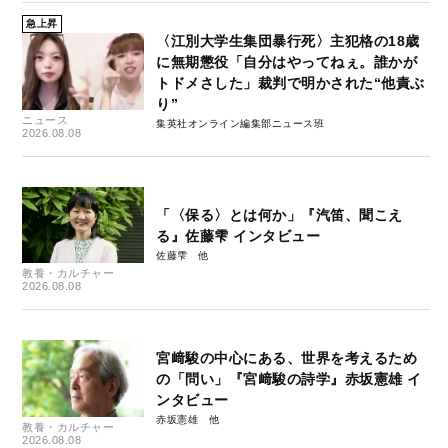
急上昇
〈江別大学生集団暴行死〉主犯格の18歳
に無期懲役「自分はやってねぇ。誰かが
トドメさした」裁判で明かされた“他責ぶ
り”
ニュース
集英社オンライン編集部ニュース班
2026.08.08
「〈保る〉とは何か」『汽笛、聞こえ
る』佐藤雫 インタビュー
佐藤雫
教養・カルチャー
2026.08.08
宮﨑駿の中心にある、世界を考えるため
の「問い」『宮﨑駿の詩学』赤坂憲雄 イ
ンタビュー
赤坂憲雄
教養・カルチャー
2026.08.08