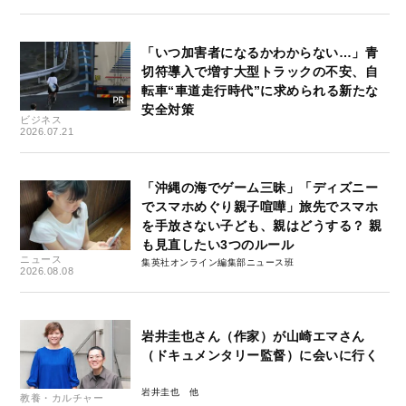
「いつ加害者になるかわからない…」青
切符導入で増す大型トラックの不安、自
転車“車道走行時代”に求められる新たな
安全対策
ビジネス
2026.07.21
「沖縄の海でゲーム三昧」「ディズニー
でスマホめぐり親子喧嘩」旅先でスマホ
を手放さない子ども、親はどうする？ 親
も見直したい3つのルール
ニュース
集英社オンライン編集部ニュース班
2026.08.08
岩井圭也さん（作家）が山崎エマさん
（ドキュメンタリー監督）に会いに行く
岩井圭也
教養・カルチャー