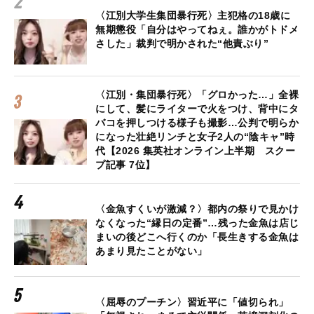
〈江別大学生集団暴行死〉主犯格の18歳に
無期懲役「自分はやってねぇ。誰かがトドメ
さした」裁判で明かされた“他責ぶり”
〈江別・集団暴行死〉「グロかった…」全裸
にして、髪にライターで火をつけ、背中にタ
バコを押しつける様子も撮影…公判で明らか
になった壮絶リンチと女子2人の“陰キャ”時
代【2026 集英社オンライン上半期 スクー
プ記事 7位】
〈金魚すくいが激減？〉都内の祭りで見かけ
なくなった“縁日の定番”…残った金魚は店じ
まいの後どこへ行くのか「長生きする金魚は
あまり見たことがない」
〈屈辱のプーチン〉習近平に「値切られ」