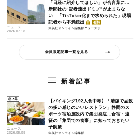
「日経に紹介してほしい」が合言葉に…
新聞社の“記者流出ドミノ”が止まらな
い 「TikToker化まで求められた」現場
記者から不満続出
有料
ニュース
集英社オンライン編集部ニュース班
2026.07.18
会員限定記事一覧を見る
新着記事
急上昇
【バイキング192人食中毒】「清潔で品数
の多い感じのいいレストラン」静岡のス
ポーツ宿泊施設内で集団発症…合宿・遠
征の「集団での食事」に知っておきたい
予防策
ニュース
2026.08.08
集英社オンライン編集部