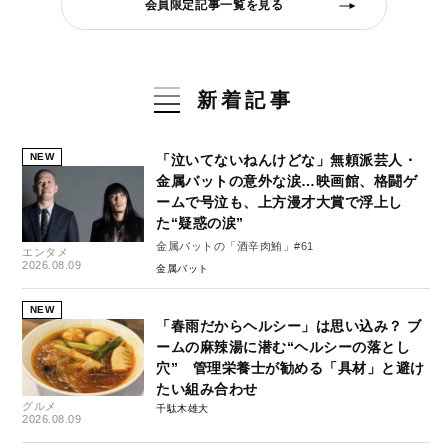
会員限定記事一覧を見る
新着記事
NEW
「泣いてないねんけどな」無頼派芸人・
金属バットの意外な涙…映画館、格闘ゲ
ームで号泣も、上方漫才大賞で浮上し
た“疑惑の涙”
金属バットの「酒辛肉鮪」#61
エンタメ
2026.08.09
金属バット
NEW
「春雨だからヘルシー」は思い込み？ ブ
ームの麻辣湯に潜む“ヘルシーの落とし
穴” 管理栄養士が勧める「具材」と避け
たい組み合わせ
グルメ
千駄木雄大
2026.08.09