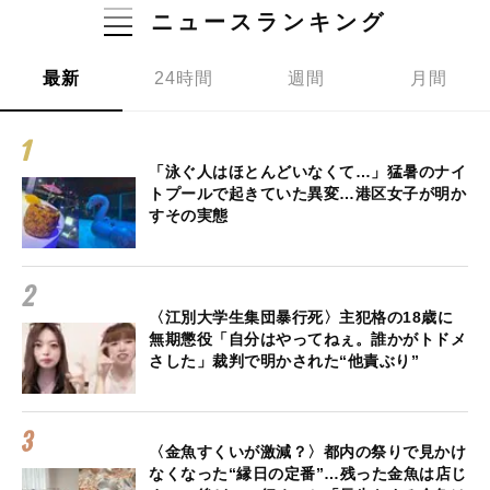
ニュースランキング
最新
24時間
週間
月間
「泳ぐ人はほとんどいなくて…」猛暑のナイ
トプールで起きていた異変…港区女子が明か
すその実態
〈江別大学生集団暴行死〉主犯格の18歳に
無期懲役「自分はやってねぇ。誰かがトドメ
さした」裁判で明かされた“他責ぶり”
〈金魚すくいが激減？〉都内の祭りで見かけ
なくなった“縁日の定番”…残った金魚は店じ