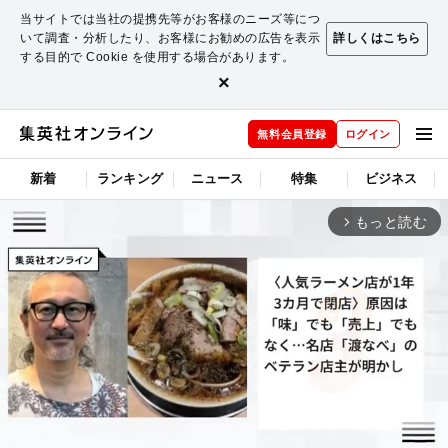
当サイトでは当社の提携先等がお客様のニーズ等につ
いて調査・分析したり、お客様にお勧めの広告を表示
詳しくはこちら
する目的で Cookie を使用する場合があります。
×
無料会員登録
ログイン
新着
ランキング
ニュース
特集
ビジネス
もっと読む
arrow_forward_ios