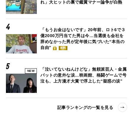
れ」大ヒットの裏で鑑賞マナー論争が白熱
「もうお金はないです」20年前、ロト6で３
億2000万円当てた男は今…当選後も会社を
辞めなかった男が定年後に気づいた“本当の
自由”
有料
「泣いてないねんけどな」無頼派芸人・金属
NEW
バットの意外な涙…映画館、格闘ゲームで号
泣も、上方漫才大賞で浮上した“疑惑の涙”
記事ランキングの一覧を見る