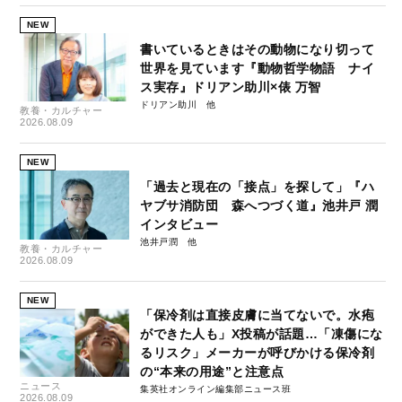
NEW
書いているときはその動物になり切って
世界を見ています『動物哲学物語 ナイ
ス実存』ドリアン助川×俵 万智
ドリアン助川
教養・カルチャー
2026.08.09
NEW
「過去と現在の「接点」を探して」『ハ
ヤブサ消防団 森へつづく道』池井戸 潤
インタビュー
池井戸潤
教養・カルチャー
2026.08.09
NEW
「保冷剤は直接皮膚に当てないで。水疱
ができた人も」X投稿が話題…「凍傷にな
るリスク」メーカーが呼びかける保冷剤
の“本来の用途”と注意点
ニュース
集英社オンライン編集部ニュース班
2026.08.09