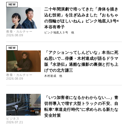
NEW
二十年間演劇で培ってきた「身体を描き
込む技術」を注ぎ込みました『おもちゃ
の指輪がほしいねん』ピンク地底人3号×
本谷有希子
教養・カルチャー
ピンク地底人３号
2026.08.09
NEW
「アクションってしんどいな」本当に死
ぬ思いで…俳優・木村達成が語るドラマ
版『水滸伝』過酷な撮影の裏側と打ち上
げでの北方謙三
教養・カルチャー
木村達成
2026.08.09
「いつ加害者になるかわからない…」青
切符導入で増す大型トラックの不安、自
転車“車道走行時代”に求められる新たな
安全対策
ビジネス
2026.07.21