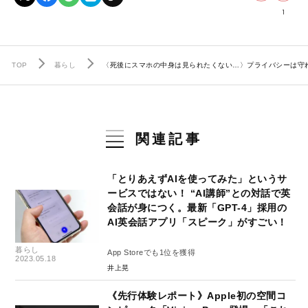
1
TOP
暮らし
〈死後にスマホの中身は見られたくない…〉プライバシーは守れ
関連記事
「とりあえずAIを使ってみた」というサ
ービスではない！ “AI講師”との対話で英
会話が身につく。最新「GPT-4」採用の
AI英会話アプリ「スピーク」がすごい！
暮らし
App Storeでも1位を獲得
2023.05.18
井上晃
《先行体験レポート》Apple初の空間コ