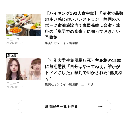
【バイキング192人食中毒】「清潔で品数
の多い感じのいいレストラン」静岡のス
ポーツ宿泊施設内で集団発症…合宿・遠
征の「集団での食事」に知っておきたい
予防策
ニュース
2026.08.08
集英社オンライン編集部
急上昇
〈江別大学生集団暴行死〉主犯格の18歳
に無期懲役「自分はやってねぇ。誰かが
トドメさした」裁判で明かされた“他責ぶ
り”
ニュース
集英社オンライン編集部ニュース班
2026.08.08
新着記事一覧を見る