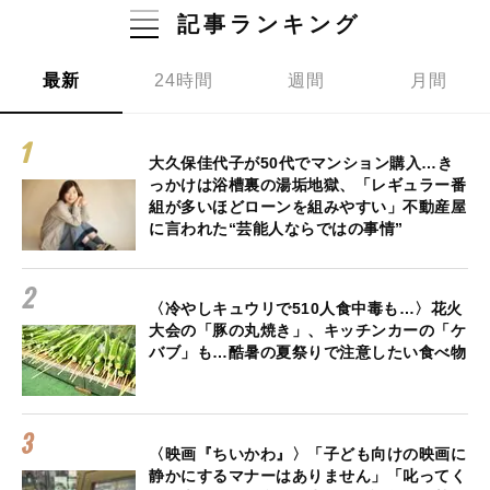
記事ランキング
最新
24時間
週間
月間
大久保佳代子が50代でマンション購入…き
っかけは浴槽裏の湯垢地獄、「レギュラー番
組が多いほどローンを組みやすい」不動産屋
に言われた“芸能人ならではの事情”
〈冷やしキュウリで510人食中毒も…〉花火
大会の「豚の丸焼き」、キッチンカーの「ケ
バブ」も…酷暑の夏祭りで注意したい食べ物
〈映画『ちいかわ』〉「子ども向けの映画に
静かにするマナーはありません」「叱ってく