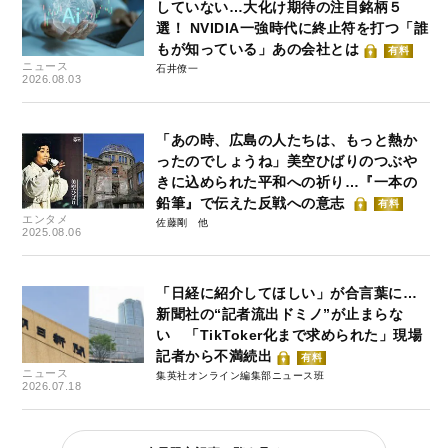
していない…大化け期待の注目銘柄５
選！ NVIDIA一強時代に終止符を打つ「誰
もが知っている」あの会社とは
有料
ニュース
石井僚一
2026.08.03
「あの時、広島の人たちは、もっと熱か
ったのでしょうね」美空ひばりのつぶや
きに込められた平和への祈り…『一本の
鉛筆』で伝えた反戦への意志
有料
エンタメ
佐藤剛
2025.08.06
「日経に紹介してほしい」が合言葉に…
新聞社の“記者流出ドミノ”が止まらな
い 「TikToker化まで求められた」現場
記者から不満続出
有料
ニュース
集英社オンライン編集部ニュース班
2026.07.18