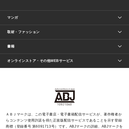
マンガ
取材・ファッション
少年マンガ
週刊少年ジャンプ
書籍
ファッション・美容
青年マンガ
ジャンプSQ.
Seventeen
週刊ヤングジャンプ
オンラインストア・その他WEBサービス
文芸・文庫・総合
芸能・情報・スポーツ
少女マンガ
Vジャンプ
non-no Web
ヤングジャンプ定期購読デジタル
すばる
Myojo
オンラインストア
りぼん
学芸・ノンフィクション・新書
最強ジャンプ
女性マンガ
@BAILA
ヤンジャン＋
小説すばる
週プレNEWS
マーガレット
集英社OTOコンテンツ
集英社 学芸編集部
少年ジャンプ＋
その他WEBサービス
クッキー
ライトノベル・ノベライズ
MAQUIA ONLINE
となりのヤングジャンプ
集英社 文芸ステーション
週プレ グラジャパ！
別冊マーガレット
SHUEISHA MANGA-ART HERITAGE
集英社 ビジネス書
ゼブラック
ココハナ
SHUEISHA ADNAVI
SPUR.JP
集英社Webマガジン Cobalt
グランドジャンプ
web 集英社文庫
キッズ
web Sportiva
マンガMee
ジャンプキャラクターズストア
集英社新書
ジャンプルーキー！
月刊オフィスユー
ＡＢＪマークは、この電子書店・電子書籍配信サービスが、著作権者か
EDITOR'S LAB
LEE
集英社オレンジ文庫
ウルトラジャンプ
青春と読書
パラスポ＋！
らコンテンツ使用許諾を得た正規版配信サービスであることを示す登録
集英社みらい文庫
リマコミ＋
HAPPY PLUS STORE
集英社新書プラス
ジャンプTOON
商標（登録番号 第6091713号）です。ABJマークの詳細、ABJマークを
Marisol
シフォン文庫