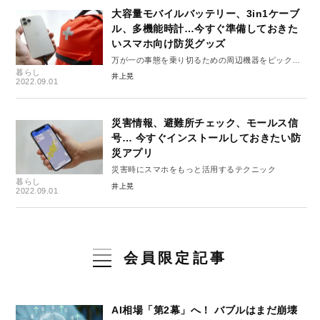
大容量モバイルバッテリー、3in1ケーブ
ル、多機能時計…今すぐ準備しておきた
いスマホ向け防災グッズ
万が一の事態を乗り切るための周辺機器をピックア
暮らし
ップ
井上晃
2022.09.01
災害情報、避難所チェック、モールス信
号… 今すぐインストールしておきたい防
災アプリ
災害時にスマホをもっと活用するテクニック
暮らし
井上晃
2022.09.01
会員限定記事
AI相場「第2幕」へ！ バブルはまだ崩壊