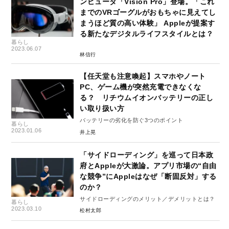
ンピュータ「Vision Pro」登場。「これ
までのVRゴーグルがおもちゃに見えてし
まうほど質の高い体験」 Appleが提案す
る新たなデジタルライフスタイルとは？
暮らし
2023.06.07
林信行
【任天堂も注意喚起】スマホやノート
PC、ゲーム機が突然充電できなくな
る？ リチウムイオンバッテリーの正し
い取り扱い方
バッテリーの劣化を防ぐ3つのポイント
暮らし
2023.01.06
井上晃
「サイドローディング」を巡って日本政
府とAppleが大激論。アプリ市場の“自由
な競争”にAppleはなぜ「断固反対」する
のか？
サイドローディングのメリット／デメリットとは？
暮らし
2023.03.10
松村太郎