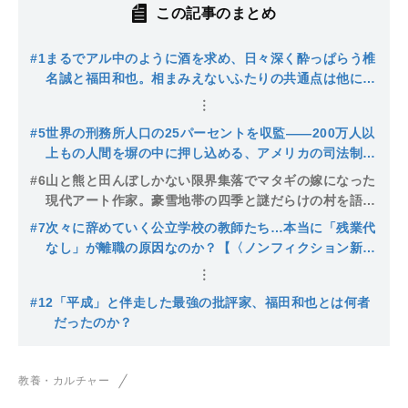
この記事のまとめ
#1
まるでアル中のように酒を求め、日々深く酔っぱらう椎
名誠と福田和也。相まみえないふたりの共通点は他に
も…【〈ノンフィクション新刊〉よろず帳】
#5
世界の刑務所人口の25パーセントを収監――200万人以
上もの人間を塀の中に押し込める、アメリカの司法制度
が抱える闇とは【〈ノンフィクション新刊〉よろず帳】
#6
山と熊と田んぼしかない限界集落でマタギの嫁になった
現代アート作家。豪雪地帯の四季と謎だらけの村を語る
【〈ノンフィクション新刊〉よろず帳】
#7
次々に辞めていく公立学校の教師たち…本当に「残業代
なし」が離職の原因なのか？【〈ノンフィクション新
刊〉よろず帳】
#12
「平成」と伴走した最強の批評家、福田和也とは何者
だったのか？
教養・カルチャー