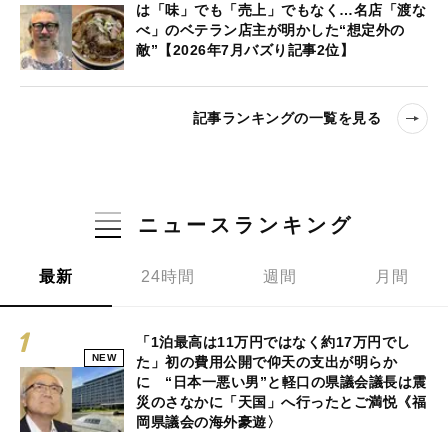
は「味」でも「売上」でもなく…名店「渡な
べ」のベテラン店主が明かした“想定外の
敵”【2026年7月バズり記事2位】
記事ランキングの一覧を見る
ニュースランキング
最新
24時間
週間
月間
「1泊最高は11万円ではなく約17万円でし
NEW
た」初の費用公開で仰天の支出が明らか
に “日本一悪い男”と軽口の県議会議長は震
災のさなかに「天国」へ行ったとご満悦《福
岡県議会の海外豪遊〉