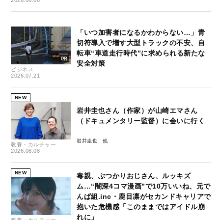
2026.08.08
「いつ加害者になるかわからない…」青
切符導入で増す大型トラックの不安、自
転車“車道走行時代”に求められる新たな
安全対策
ビジネス
2026.07.21
NEW
岩井圭也さん（作家）が山崎エマさん
（ドキュメンタリー監督）に会いに行く
岩井圭也
教養・カルチャー
2026.08.08
NEW
毒親、ぶつかりおじさん、ルッキズ
ム…“闇深4コマ漫画”で10万いいね、元で
んぱ組.inc・鹿目凛がセカンドキャリアで
抱いた危機感「このままではアイドル崩
れに」
教養・カルチャー