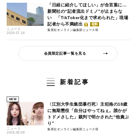
「日経に紹介してほしい」が合言葉に…
新聞社の“記者流出ドミノ”が止まらな
い 「TikToker化まで求められた」現場
記者から不満続出
有料
ニュース
集英社オンライン編集部ニュース班
2026.07.18
会員限定記事一覧を見る
新着記事
NEW
〈江別大学生集団暴行死〉主犯格の18歳
に無期懲役「自分はやってねぇ。誰かが
トドメさした」裁判で明かされた“他責ぶ
り”
ニュース
集英社オンライン編集部ニュース班
2026.08.08