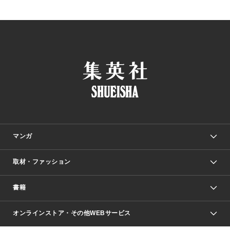
マンガ
取材・ファッション
少年マンガ
週刊少年ジャンプ
書籍
ファッション・美容
青年マンガ
ジャンプSQ.
Seventeen
週刊ヤングジャンプ
オンラインストア・その他WEBサービス
文芸・文庫・総合
芸能・情報・スポーツ
少女マンガ
Vジャンプ