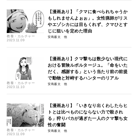
【漫画あり】「クマに食べられちゃうか
もしれませんよぉぉ」。女性猟師がリス
やエゾシカには目もくれず、クマひとす
じに狙いを定めた理由
教養・カルチャー
安島薮太
2023.11.09
【漫画あり】クマ撃ちは数少ない現代に
おける冒険ルポルタージュ。「命をいた
だく、感謝する」という当たり前の前提
で動物と対峙するハンターのリアル
教養・カルチャー
安島薮太
2023.11.10
【漫画あり】「いきなり出くわしたらヒ
トとは比べものにならない力で殺され
る」狩りバカが過ぎた一人のクマ撃ち女
性の奮闘
教養・カルチャー
安島薮太
2023.11.09