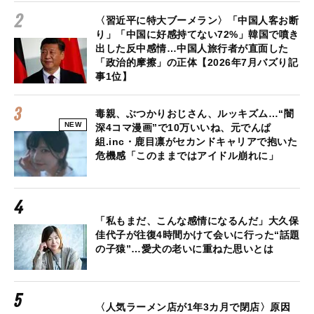
〈習近平に特大ブーメラン〉「中国人客お断
り」「中国に好感持てない72%」韓国で噴き
出した反中感情…中国人旅行者が直面した
「政治的摩擦」の正体【2026年7月バズり記
事1位】
毒親、ぶつかりおじさん、ルッキズム…“闇
NEW
深4コマ漫画”で10万いいね、元でんぱ
組.inc・鹿目凛がセカンドキャリアで抱いた
危機感「このままではアイドル崩れに」
「私もまだ、こんな感情になるんだ」大久保
佳代子が往復4時間かけて会いに行った“話題
の子猿”…愛犬の老いに重ねた思いとは
〈人気ラーメン店が1年3カ月で閉店〉原因