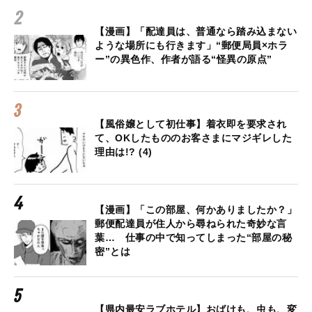
【漫画】「配達員は、普通なら踏み込まない
ような場所にも行きます」“郵便局員×ホラ
ー”の異色作、作者が語る“怪異の原点”
【風俗嬢として初仕事】着衣即を要求され
て、OKしたもののお客さまにマジギレした
理由は!? (4)
【漫画】「この部屋、何かありましたか？」
郵便配達員が住人から尋ねられた奇妙な言
葉… 仕事の中で知ってしまった“部屋の秘
密”とは
【県内最安ラブホテル】おばけも、虫も、変