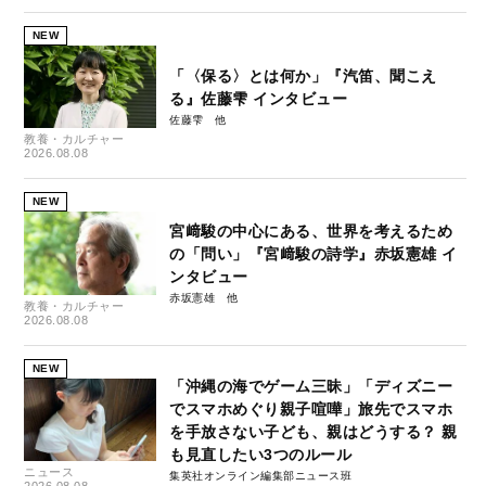
NEW
「〈保る〉とは何か」『汽笛、聞こえ
る』佐藤雫 インタビュー
佐藤雫
教養・カルチャー
2026.08.08
NEW
宮﨑駿の中心にある、世界を考えるため
の「問い」『宮﨑駿の詩学』赤坂憲雄 イ
ンタビュー
赤坂憲雄
教養・カルチャー
2026.08.08
NEW
「沖縄の海でゲーム三昧」「ディズニー
でスマホめぐり親子喧嘩」旅先でスマホ
を手放さない子ども、親はどうする？ 親
も見直したい3つのルール
ニュース
集英社オンライン編集部ニュース班