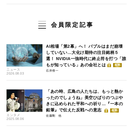
会員限定記事
AI相場「第2幕」へ！ バブルはまだ崩壊
していない…大化け期待の注目銘柄５
選！ NVIDIA一強時代に終止符を打つ「誰
もが知っている」あの会社とは
有料
ニュース
石井僚一
2026.08.03
「あの時、広島の人たちは、もっと熱か
ったのでしょうね」美空ひばりのつぶや
きに込められた平和への祈り…『一本の
鉛筆』で伝えた反戦への意志
有料
エンタメ
佐藤剛
2025.08.06