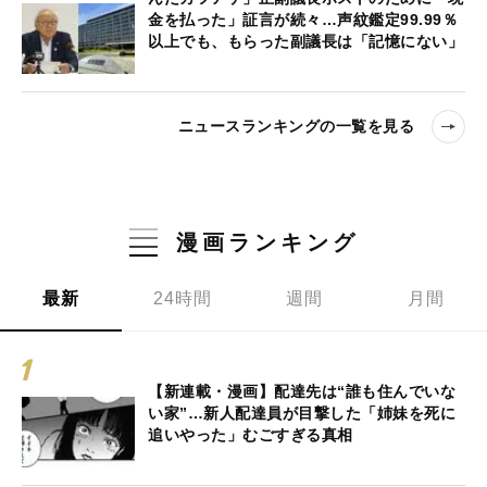
金を払った」証言が続々…声紋鑑定99.99％
以上でも、もらった副議長は「記憶にない」
ニュースランキングの一覧を見る
漫画ランキング
最新
24時間
週間
月間
【新連載・漫画】配達先は“誰も住んでいな
い家”…新人配達員が目撃した「姉妹を死に
追いやった」むごすぎる真相