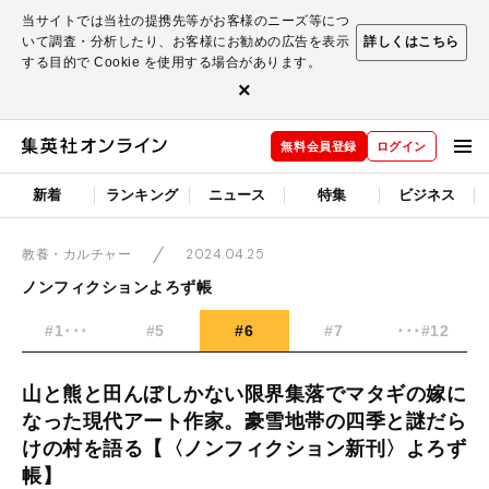
当サイトでは当社の提携先等がお客様のニーズ等につ
いて調査・分析したり、お客様にお勧めの広告を表示
詳しくはこちら
する目的で Cookie を使用する場合があります。
×
無料会員登録
ログイン
新着
ランキング
ニュース
特集
ビジネス
2024.04.25
教養・カルチャー
ノンフィクションよろず帳
#1･･･
#5
#6
#7
･･･#12
山と熊と田んぼしかない限界集落でマタギの嫁に
なった現代アート作家。豪雪地帯の四季と謎だら
けの村を語る【〈ノンフィクション新刊〉よろず
帳】