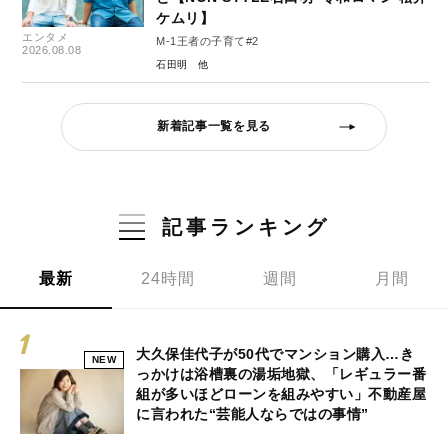
ケムリ】
エンタメ
M-1王者の子育て#2
2026.08.08
石田明
新着記事一覧を見る
記事ランキング
最新
24時間
週間
月間
大久保佳代子が50代でマンション購入…き
NEW
っかけは浴槽裏の湯垢地獄、「レギュラー番
組が多いほどローンを組みやすい」不動産屋
に言われた“芸能人ならではの事情”