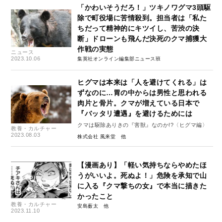
「かわいそうだろ！」ツキノワグマ3頭駆
除で町役場に苦情殺到。担当者は「私た
ちだって精神的にキツイし、苦渋の決
断」ドローンも飛んだ決死のクマ捕獲大
作戦の実態
ニュース
2023.10.06
集英社オンライン編集部ニュース班
ヒグマは本来は「人を避けてくれる」は
ずなのに…胃の中からは男性と思われる
肉片と骨片。クマが増えている日本で
『バッタリ遭遇』を避けるためには
クマは駆除ありきの『害獣』なのか!?〈ヒグマ編〉
教養・カルチャー
2023.08.03
株式会社 風来堂
【漫画あり】「軽い気持ちならやめたほ
うがいいよ。死ぬよ！」危険を承知で山
に入る『クマ撃ちの女』で本当に描きた
かったこと
教養・カルチャー
安島薮太
2023.11.10