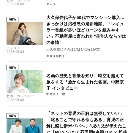
2026.08.08
キムラ
大久保佳代子が50代でマンション購入…
NEW
きっかけは浴槽裏の湯垢地獄、「レギュ
ラー番組が多いほどローンを組みやす
い」不動産屋に言われた“芸能人ならでは
の事情”
エンタメ
大久保佳代子のほどほどな毎日#22
2026.08.08
大久保佳代子
NEW
名画の歴史と背景を知り、時空を超えて
旅をする『旅から生まれた名画』中野京
子 インタビュー
中野京子
教養・カルチャー
2026.08.08
「ネットの育児の正解は無視していい」
NEW
「叱ることで守れる命もある」育児の正
解に悩む新米パパへ、3児の父が伝えたこ
と【NON STYLE石田明×令和ロマン 松井