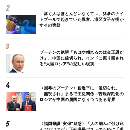
「泳ぐ人はほとんどいなくて…」猛暑のナイ
トプールで起きていた異変…港区女子が明か
すその実態
プーチンの絶望「もはや頼れるのは金正恩だ
け」…中国に値切られ、インドに振り回され
る“大国ロシア”の悲しい現実
〈屈辱のプーチン〉習近平に「値切られ」
「無視され」まるで主従関係…苦境深刻化の
ロシアが中国の属国になりつつある背景
〈福岡県議“実弾”疑惑〉「人の弱みに付け込
んだカツアゲ」正副議長ポストのために「現