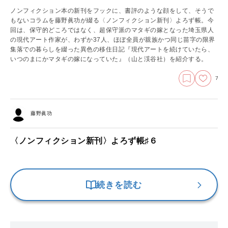
ノンフィクション本の新刊をフックに、書評のような顔をして、そうで
もないコラムを藤野眞功が綴る〈ノンフィクション新刊〉よろず帳。今
回は、保守的どころではなく、超保守派のマタギの嫁となった埼玉県人
の現代アート作家が、わずか37人、ほぼ全員が親族かつ同じ苗字の限界
集落での暮らしを綴った異色の移住日記『現代アートを続けていたら、
いつのまにかマタギの嫁になっていた』（山と渓谷社）を紹介する。
7
藤野眞功
〈ノンフィクション新刊〉よろず帳♯６
続きを読む