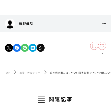
藤野眞功
7
TOP
教養・カルチャー
山と熊と田んぼしかない限界集落でマタギの嫁にな
関連記事