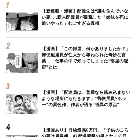
【新連載・漫画】配達先は“誰も住んでいな
い家”…新人配達員が目撃した「姉妹を死に
追いやった」むごすぎる真相
【漫画】「この部屋、何かありましたか？」
郵便配達員が住人から尋ねられた奇妙な言
葉… 仕事の中で知ってしまった“部屋の秘
密”とは
【漫画】「配達員は、普通なら踏み込まない
ような場所にも行きます」“郵便局員×ホラ
ー”の異色作、作者が語る“怪異の原点”
【漫画あり】日給最高6万円。「子供のころ
の夢は風俗嬢」47都道府県の男とヤって日