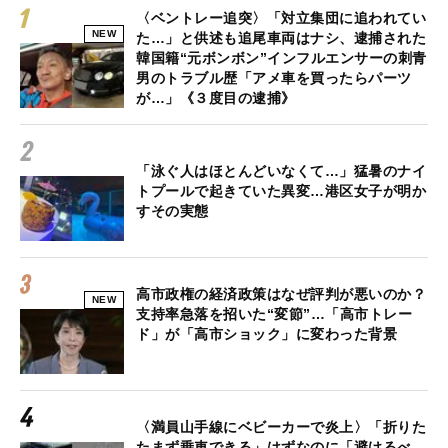
〈ベントレー追突〉「対立集団に追われてい
NEW
た…」と供述も追尾車両はナシ、逮捕された
韓国籍“元ボンボン”インフルエンサーの刺青
男のトラブル歴「アメ車を買ったらパーツ
が…」《３度目の逮捕》
「泳ぐ人はほとんどいなくて…」猛暑のナイ
トプールで起きていた異変…港区女子が明か
すその実態
高市政権の経済政策はなぜ評判が悪いのか？
NEW
支持率急落を招いた“変節”…「高市トレー
ド」が「高市ショック」に変わった背景
〈満員山手線にベビーカーで炎上〉「折りた
たまず乗車できる」はずなのに「避けるべ