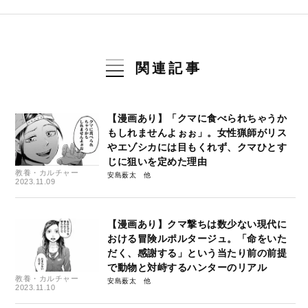
関連記事
【漫画あり】「クマに食べられちゃうか
もしれませんよぉぉ」。女性猟師がリス
やエゾシカには目もくれず、クマひとす
じに狙いを定めた理由
教養・カルチャー
安島薮太
2023.11.09
【漫画あり】クマ撃ちは数少ない現代に
おける冒険ルポルタージュ。「命をいた
だく、感謝する」という当たり前の前提
で動物と対峙するハンターのリアル
教養・カルチャー
安島薮太
2023.11.10