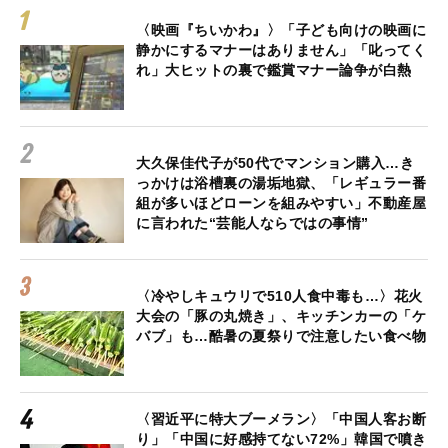
〈映画『ちいかわ』〉「子ども向けの映画に
静かにするマナーはありません」「叱ってく
れ」大ヒットの裏で鑑賞マナー論争が白熱
大久保佳代子が50代でマンション購入…き
っかけは浴槽裏の湯垢地獄、「レギュラー番
組が多いほどローンを組みやすい」不動産屋
に言われた“芸能人ならではの事情”
〈冷やしキュウリで510人食中毒も…〉花火
大会の「豚の丸焼き」、キッチンカーの「ケ
バブ」も…酷暑の夏祭りで注意したい食べ物
〈習近平に特大ブーメラン〉「中国人客お断
り」「中国に好感持てない72%」韓国で噴き