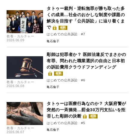
タトゥー裁判・逆転無罪が勝ち取った多
くの成果…社会のおかしな制度や課題の
解決を目指す「公共訴訟」に辿り着くま
で
有料
はじめての公共訴訟 #7
教養・カルチャー
2026.06.09
亀石倫子
彫師は犯罪者か？ 医師法違反でまさかの
有罪、問われた職業選択の自由と日本初
の訴訟費用クラウドファンディング
有料
はじめての公共訴訟 #6
教養・カルチャー
2026.06.08
亀石倫子
タトゥーは医療行為なのか？ 大阪府警が
突然の一斉摘発…罰金30万円支払いを拒
否した彫師の決断
有料
はじめての公共訴訟 #5
教養・カルチャー
亀石倫子
2026.06.07