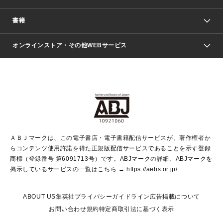
週刊少年ジャンプ
書籍
ファッション・美容
青年マンガ
ジャンプSQ.
Seventeen
週刊ヤングジャンプ
オンラインストア・その他WEBサービス
文芸・文庫・総合
芸能・情報・スポーツ
少女マンガ
Vジャンプ
non-no Web
ヤングジャンプ定期購読デジタル
すばる
Myojo
オンラインストア
りぼん
学芸・ノンフィクション・新書
最強ジャンプ
女性マンガ
@BAILA
ヤンジャン＋
小説すばる
週プレNEWS
マーガレット
集英社OTOコンテンツ
集英社 学芸編集部
少年ジャンプ＋
その他WEBサービス
クッキー
ライトノベル・ノベライズ
MAQUIA ONLINE
となりのヤングジャンプ
集英社 文芸ステーション
週プレ グラジャパ！
別冊マーガレット
SHUEISHA MANGA-ART HERITAGE
集英社 ビジネス書
ゼブラック
ココハナ
SHUEISHA ADNAVI
SPUR.JP
集英社Webマガジン Cobalt
グランドジャンプ
web 集英社文庫
キッズ
web Sportiva
マンガMee
ジャンプキャラクターズストア
集英社新書
ジャンプルーキー！
月刊オフィスユー
ＡＢＪマークは、この電子書店・電子書籍配信サービスが、著作権者か
EDITOR'S LAB
LEE
集英社オレンジ文庫
ウルトラジャンプ
青春と読書
パラスポ＋！
らコンテンツ使用許諾を得た正規版配信サービスであることを示す登録
集英社みらい文庫
リマコミ＋
HAPPY PLUS STORE
集英社新書プラス
ジャンプTOON
商標（登録番号 第6091713号）です。ABJマークの詳細、ABJマークを
Marisol
シフォン文庫
アジア人物史
S-KIDS.LAND
マンガMeets
掲示しているサービスの一覧はこちら →
https://aebs.or.jp/
shueisha vox
よみタイ
S-MANGA
Web éclat
ダッシュエックス文庫
LEEマルシェ
kotoba
集英社ジャンプリミックス
ABOUT US
集英社プライバシーガイドライン
広告掲載について
T JAPAN:The New York Times Style Magazine
JUMP j BOOKS
お問い合わせ
規約
特定商取引法に基づく表示
SHOP Marisol
e!集英社
集英社コミック文庫
集英社女性誌ポータル