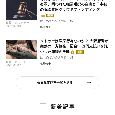
有罪、問われた職業選択の自由と日本初
の訴訟費用クラウドファンディング
有料
はじめての公共訴訟 #6
教養・カルチャー
2026.06.08
亀石倫子
タトゥーは医療行為なのか？ 大阪府警が
突然の一斉摘発…罰金30万円支払いを拒
否した彫師の決断
有料
はじめての公共訴訟 #5
教養・カルチャー
亀石倫子
2026.06.07
会員限定記事一覧を見る
新着記事