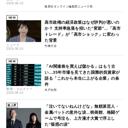
2026.08.10
集英社オンライン編集部ニュース班
NEW
高市政権の経済政策はなぜ評判が悪いの
か？ 支持率急落を招いた“変節”…「高市
トレード」が「高市ショック」に変わっ
た背景
ニュース
竹橋大吉
2026.08.10
NEW
「AI関連株を買えば儲かる」はもう古
い…35年市場を見てきた国際的投資家が
語る「これから本当に上がる企業」の条
件
教養・カルチャー
木戸次郎
2026.08.10
急上昇
「泣いてないねんけどな」無頼派芸人・
金属バットの意外な涙…映画館、格闘ゲ
ームで号泣も、上方漫才大賞で浮上し
た“疑惑の涙”