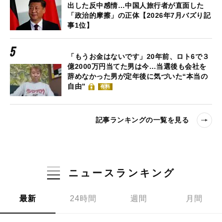
出した反中感情…中国人旅行者が直面した
「政治的摩擦」の正体【2026年7月バズり記
事1位】
「もうお金はないです」20年前、ロト6で３
億2000万円当てた男は今…当選後も会社を
辞めなかった男が定年後に気づいた“本当の
自由”
有料
記事ランキングの一覧を見る
ニュースランキング
最新
24時間
週間
月間