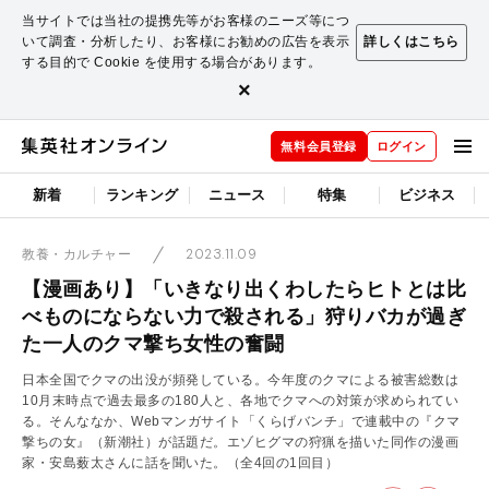
当サイトでは当社の提携先等がお客様のニーズ等につ
いて調査・分析したり、お客様にお勧めの広告を表示
詳しくはこちら
する目的で Cookie を使用する場合があります。
×
無料会員登録
ログイン
新着
ランキング
ニュース
特集
ビジネス
2023.11.09
教養・カルチャー
【漫画あり】「いきなり出くわしたらヒトとは比
べものにならない力で殺される」狩りバカが過ぎ
た一人のクマ撃ち女性の奮闘
日本全国でクマの出没が頻発している。今年度のクマによる被害総数は
10月末時点で過去最多の180人と、各地でクマへの対策が求められてい
る。そんななか、Webマンガサイト「くらげバンチ」で連載中の『クマ
撃ちの女』（新潮社）が話題だ。エゾヒグマの狩猟を描いた同作の漫画
家・安島薮太さんに話を聞いた。（全4回の1回目）