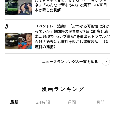
き」「みんなで守るもの」と賛否…JR東日
本が示した見解
〈ベントレー追突〉「ぶつかる可能性は分か
っていた」韓国籍の刺青男が7台に衝突し逃
走…SNSで“セレブ生活”を演出もトラブルだ
らけ「過去にも事件を起こし警察沙汰」《3
度目の逮捕》
ニュースランキングの一覧を見る
漫画ランキング
最新
24時間
週間
月間