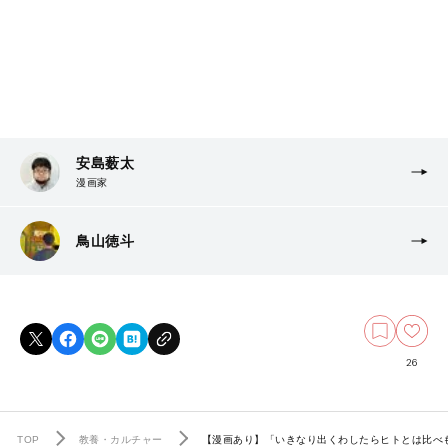
安島薮太
漫画家
鳥山徳斗
26
TOP
教養・カルチャー
【漫画あり】「いきなり出くわしたらヒトとは比べ