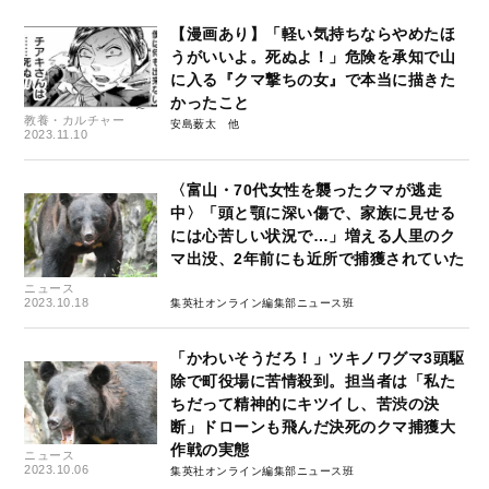
【漫画あり】「軽い気持ちならやめたほ
うがいいよ。死ぬよ！」危険を承知で山
に入る『クマ撃ちの女』で本当に描きた
かったこと
教養・カルチャー
安島薮太
2023.11.10
〈富山・70代女性を襲ったクマが逃走
中〉「頭と顎に深い傷で、家族に見せる
には心苦しい状況で…」増える人里のク
マ出没、2年前にも近所で捕獲されていた
ニュース
2023.10.18
集英社オンライン編集部ニュース班
「かわいそうだろ！」ツキノワグマ3頭駆
除で町役場に苦情殺到。担当者は「私た
ちだって精神的にキツイし、苦渋の決
断」ドローンも飛んだ決死のクマ捕獲大
作戦の実態
ニュース
2023.10.06
集英社オンライン編集部ニュース班