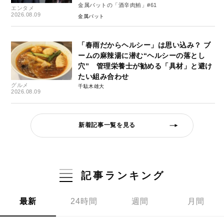
金属バットの「酒辛肉鮪」#61
エンタメ
2026.08.09
金属バット
「春雨だからヘルシー」は思い込み？ ブ
ームの麻辣湯に潜む“ヘルシーの落とし
穴” 管理栄養士が勧める「具材」と避け
たい組み合わせ
グルメ
千駄木雄大
2026.08.09
新着記事一覧を見る
記事ランキング
最新
24時間
週間
月間