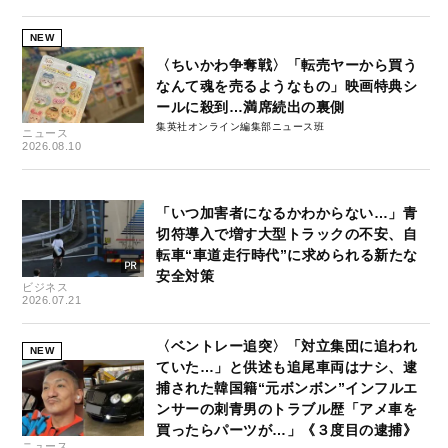
NEW
〈ちいかわ争奪戦〉「転売ヤーから買う
なんて魂を売るようなもの」映画特典シ
ールに殺到…満席続出の裏側
集英社オンライン編集部ニュース班
ニュース
2026.08.10
「いつ加害者になるかわからない…」青
切符導入で増す大型トラックの不安、自
転車“車道走行時代”に求められる新たな
安全対策
ビジネス
2026.07.21
〈ベントレー追突〉「対立集団に追われ
NEW
ていた…」と供述も追尾車両はナシ、逮
捕された韓国籍“元ボンボン”インフルエ
ンサーの刺青男のトラブル歴「アメ車を
買ったらパーツが…」《３度目の逮捕》
ニュース