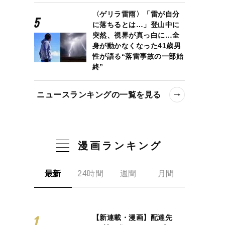
〈ゲリラ雷雨〉「雷が自分
に落ちるとは…」登山中に
突然、視界が真っ白に…全
身が動かなくなった41歳男
性が語る“落雷事故の一部始
終”
ニュースランキングの一覧を見る
漫画ランキング
最新
24時間
週間
月間
【新連載・漫画】配達先