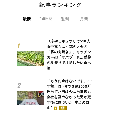
記事ランキング
最新
24時間
週間
月間
〈冷やしキュウリで510人
食中毒も…〉花火大会の
「豚の丸焼き」、キッチン
カーの「ケバブ」も…酷暑
の夏祭りで注意したい食べ
物
「もうお金はないです」20
年前、ロト6で３億2000万
円当てた男は今…当選後も
会社を辞めなかった男が定
年後に気づいた“本当の自
由”
有料