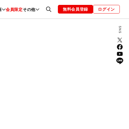
無料会員登録
ログイン
画
会員限定
その他
ファッション
恋愛・結婚
編集部
お知らせ