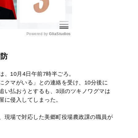
Powered by 
GliaStudios
M
攻防
u
t
、10月4日午前7時半ごろ。
e
にクマがいる」との連絡を受け、10分後に
追い払おうとするも、3頭のツキノワグマは
屋に侵入してしまった。
、現場で対応した美郷町役場農政課の職員が