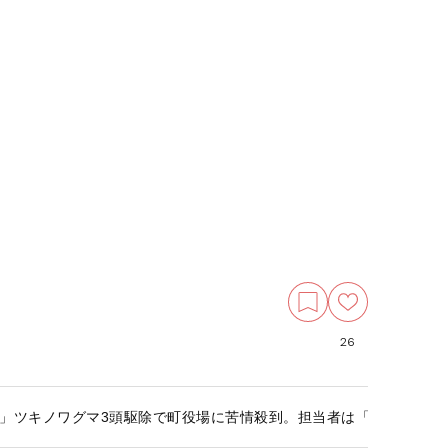
26
」ツキノワグマ3頭駆除で町役場に苦情殺到。担当者は「私たちだっ