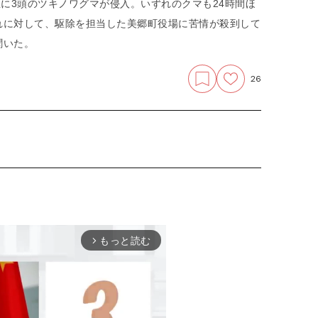
屋に3頭のツキノワグマが侵入。いずれのクマも24時間ほ
れに対して、駆除を担当した美郷町役場に苦情が殺到して
聞いた。
26
もっと読む
arrow_forward_ios