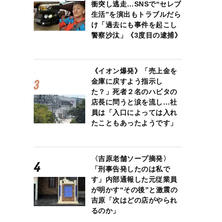
衝突し逃走…SNSで“セレブ
生活”を演出もトラブルだら
け「過去にも事件を起こし
警察沙汰」《3度目の逮捕》
《イオン爆発》「売上金を
金庫に戻すよう指示し
た？」死者２名のハビタの
店長に問うと涙を流し…社
員は「入口によっては入れ
たこともあったようです」
〈吉原老舗ソープ摘発〉
「刑事告発したのは私で
す」内部通報した元従業員
が明かす“その後”と激震の
吉原「次はどの店がやられ
るのか」