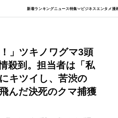
特集一覧を見る
漫画一覧を見る
新着
ランキング
ニュース
特集
ビジネス
エンタメ
漫
養・カルチャー
暮らし
スポーツ
ヘルスケア
美容
グルメ
！」ツキノワグマ3頭
情殺到。担当者は「私
にキツイし、苦渋の
飛んだ決死のクマ捕獲