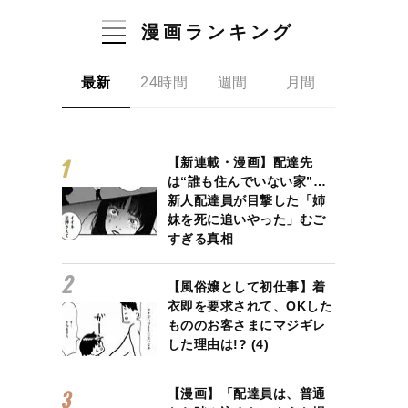
漫画ランキング
最新
24時間
週間
月間
【新連載・漫画】配達先
は“誰も住んでいない家”…
新人配達員が目撃した「姉
妹を死に追いやった」むご
すぎる真相
【風俗嬢として初仕事】着
衣即を要求されて、OKした
もののお客さまにマジギレ
した理由は!? (4)
【漫画】「配達員は、普通