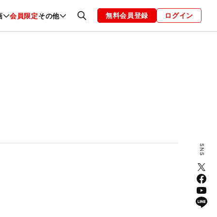
無料会員登録
ログイン
画
会員限定
その他
ファッション
恋愛・結婚
編集部
お知らせ