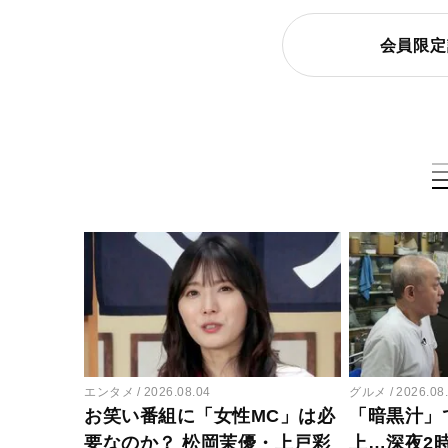
会員限定
エンタメ
2026.08.04
グルメ
2026.08
お笑い番組に「女性MC」は必
「暗黒汁」
要なのか？ 松岡茉優・上戸彩
上…深夜2