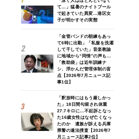
「泳ぐ人はほとんどいなく
て…」猛暑のナイトプール
で起きていた異変…港区女
子が明かすその実態
「金管バンドの朝練もあっ
て6時に出勤」「私服を洗濯
して干していた」音楽教諭
に地域から“同情”の声も…
「救助袋」は近年訓練ナ
シ、浮かんだ管理体制の盲
点【2026年7月ニュース記
事1位】
「釈放時にはもう厳しかっ
た」18日間勾留され体重
27.7キロに…不起訴となっ
た16歳女性はなぜ亡くなっ
たのか 遺族が訴える兵庫
県警の違法捜査【2026年7
月ニュース記事2位】