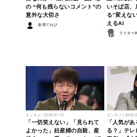
の “何も残らないコメント”の
いそば店、
意外な大切さ
る"変えな
えるAI
飲用てれび
ライター
エンタメ
2026.07.31
エンタメ
2026.
「一切笑えない」「見られて
「人気があ
よかった」妊産婦の自殺、産
る？」テレ