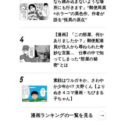
なら踏み込まないような場
所にも行きます」“郵便局員
×ホラー”の異色作、作者が
語る“怪異の原点”
【漫画】「この部屋、何か
ありましたか？」郵便配達
員が住人から尋ねられた奇
妙な言葉… 仕事の中で知
ってしまった“部屋の秘
密”とは
素顔はワルガキか、さわや
か少年か!? 大野くん【より
ぬき４コマ漫画・ちびまる
子ちゃん】
漫画ランキングの一覧を見る