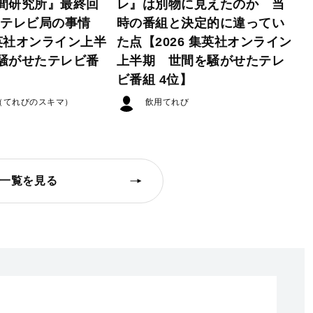
間研究所』最終回
レ』は別物に見えたのか 当
たテレビ局の事情
時の番組と決定的に違ってい
集英社オンライン上半
た点【2026 集英社オンライン
騒がせたテレビ番
上半期 世間を騒がせたテレ
ビ番組 4位】
（てれびのスキマ）
飲用てれび
一覧を見る