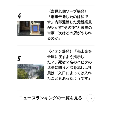
〈吉原老舗ソープ摘発〉
「刑事告発したのは私で
す」内部通報した元従業員
が明かす“その後”と激震の
吉原「次はどの店がやられ
るのか」
《イオン爆発》「売上金を
金庫に戻すよう指示し
た？」死者２名のハビタの
店長に問うと涙を流し…社
員は「入口によっては入れ
たこともあったようです」
ニュースランキングの一覧を見る