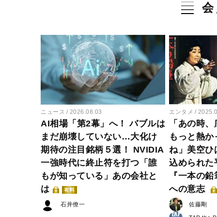
会
ニュース
2026.08.03
エンタメ
2025.
AI相場「第2幕」へ！ バブルは
「あの時、
まだ崩壊していない…大化け
もっと熱か
期待の注目銘柄５選！ NVIDIA
ね」美空ひ
一強時代に終止符を打つ「誰
込められた
もが知っている」あの会社と
『一本の鉛
は
への意志
有料
石井僚一
佐藤剛