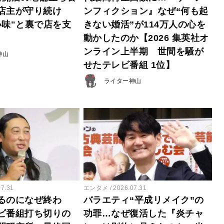
店主が守り続け
ンフィクション』なぜ“何も起
い味"と裏で店を支
きない婚活”が114万人の心を
動かしたのか【2026 集英社オ
ンライン上半期 世間を騒が
神山
せたテレビ番組 1位】
ライター神山
07.31
エンタメ
2026.07.31
るのになぜ終わ
バラエティ“平成リメイク”の
ビ番組打ち切りの
功罪…なぜ復活した『炎チャ