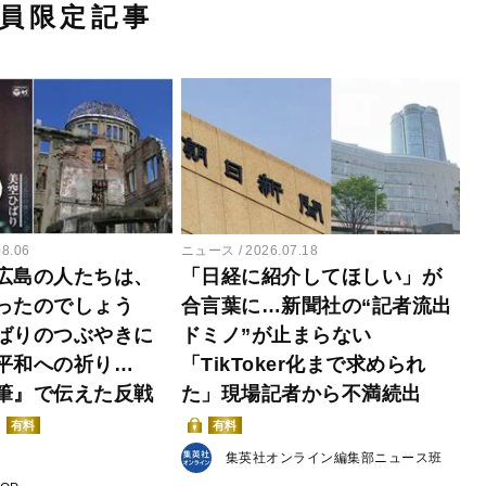
員限定記事
08.06
ニュース
2026.07.18
広島の人たちは、
「日経に紹介してほしい」が
ったのでしょう
合言葉に…新聞社の“記者流出
ばりのつぶやきに
ドミノ”が止まらない
平和への祈り…
「TikToker化まで求められ
筆』で伝えた反戦
た」現場記者から不満続出
有料
有料
集英社オンライン編集部ニュース班