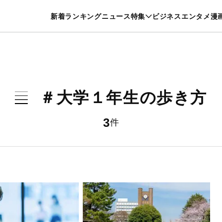
特集一覧を見る
漫画一覧を見る
新着
ランキング
ニュース
特集
ビジネス
エンタメ
漫
養・カルチャー
暮らし
スポーツ
ヘルスケア
美容
グルメ
＃大学１年生の歩き方
3
件