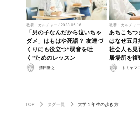
教養・カルチャー
2023.05.16
教養・カルチャ
「男の子なんだから泣いちゃ
あちこちつ
ダメ」はもはや死語？ 友達づ
はなぜ五月
くりにも役立つ“弱音を吐
社会人も見
く”ためのレッスン
居場所を複
清田隆之
トミヤマ
TOP
タグ一覧
大学１年生の歩き方