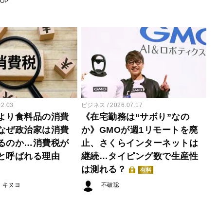
POP
02.03
ビジネス
2026.07.17
より食料品の消費
《在宅勤務は“サボり”なの
なぜ政治家は消費
か》GMOが週1リモートを廃
るのか…消費税が
止、さくらインターネットは
と呼ばれる理由
継続…タイピング数で生産性
は測れる？
有料
・キヌヨ
不破聡