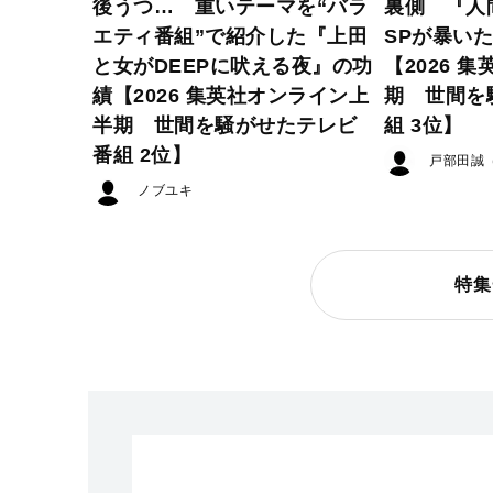
後うつ… 重いテーマを“バラ
裏側 『人
エティ番組”で紹介した『上田
SPが暴い
と女がDEEPに吠える夜』の功
【2026 
績【2026 集英社オンライン上
期 世間を
半期 世間を騒がせたテレビ
組 3位】
番組 2位】
戸部田誠
ノブユキ
特集