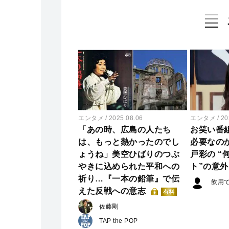
エンタメ
2025.08.06
エンタメ
20
「あの時、広島の人たち
お笑い番
は、もっと熱かったのでし
必要なの
ょうね」美空ひばりのつぶ
戸彩の “
やきに込められた平和への
ト”の意
祈り…『一本の鉛筆』で伝
飲用
えた反戦への意志
有料
佐藤剛
TAP the POP