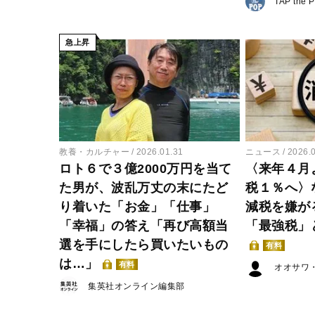
TAP the 
急上昇
教養・カルチャー
2026.01.31
ニュース
2026.
ロト６で３億2000万円を当て
〈来年４月
た男が、波乱万丈の末にたど
税１％へ〉
り着いた「お金」「仕事」
減税を嫌が
「幸福」の答え「再び高額当
「最強税」
選を手にしたら買いたいもの
有料
は…」
有料
オオサワ
集英社オンライン編集部