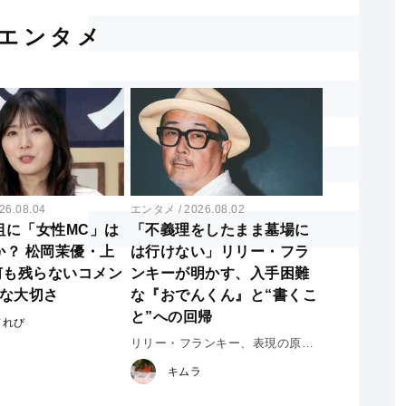
エンタメ
26.08.04
エンタメ
2026.08.02
組に「女性MC」は
「不義理をしたまま墓場に
か？ 松岡茉優・上
は行けない」リリー・フラ
何も残らないコメン
ンキーが明かす、入手困難
外な大切さ
な『おでんくん』と“書くこ
と”への回帰
てれび
リリー・フランキー、表現の原点
#2
キムラ