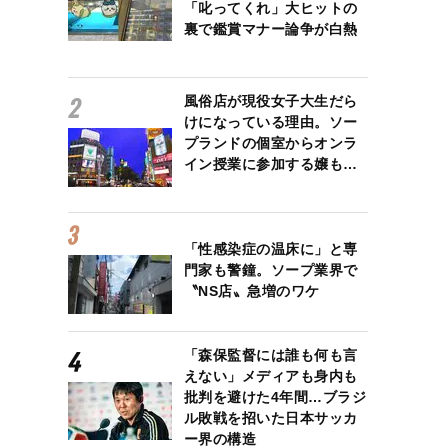
「叱ってくれ」大ヒットの
裏で鑑賞マナー論争が白熱
風俗店が現役女子大生だら
けになっている理由。ソー
プランドの個室からオンラ
イン授業に参加する嬢も…
「性感染症の温床に」と専
門家も警鐘。ソープ業界で
〝NS店〟急増のワケ
「森保監督には誰も何も言
えない」メディアも身内も
批判を避けた4年間…ブラジ
ル敗戦を招いた日本サッカ
ー界の構造