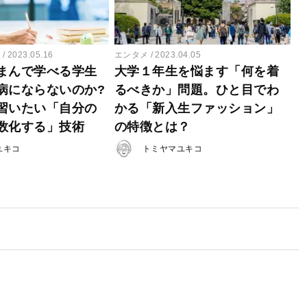
ー
2023.05.16
エンタメ
2023.04.05
まんで学べる学生
大学１年生を悩ます「何を着
病にならないのか?
るべきか」問題。ひと目でわ
習いたい「自分の
かる「新入生ファッション」
数化する」技術
の特徴とは？
ユキコ
トミヤマユキコ