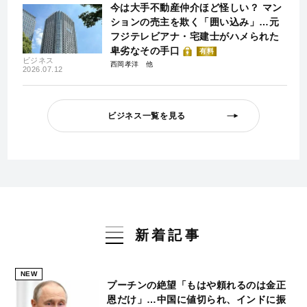
今は大手不動産仲介ほど怪しい？ マン
ションの売主を欺く「囲い込み」…元
フジテレビアナ・宅建士がハメられた
卑劣なその手口
有料
ビジネス
西岡孝洋
2026.07.12
ビジネス一覧を見る
新着記事
NEW
プーチンの絶望「もはや頼れるのは金正
恩だけ」…中国に値切られ、インドに振