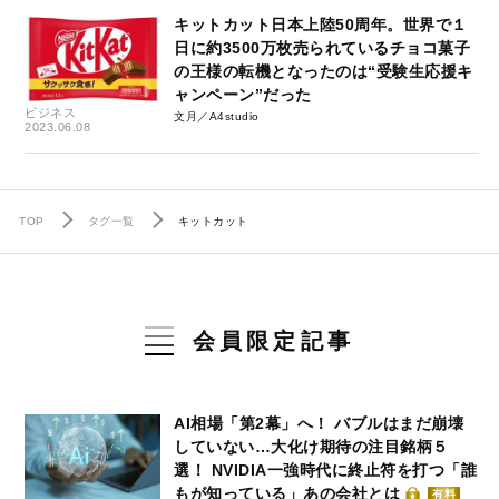
キットカット日本上陸50周年。世界で１
日に約3500万枚売られているチョコ菓子
の王様の転機となったのは“受験生応援キ
ャンペーン”だった
ビジネス
文月／A4studio
2023.06.08
TOP
タグ一覧
キットカット
会員限定記事
AI相場「第2幕」へ！ バブルはまだ崩壊
していない…大化け期待の注目銘柄５
選！ NVIDIA一強時代に終止符を打つ「誰
もが知っている」あの会社とは
有料