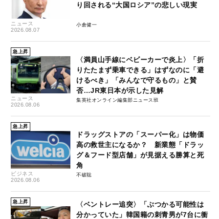
り回される“大国ロシア”の悲しい現実
ニュース
小倉健一
2026.08.07
急上昇
〈満員山手線にベビーカーで炎上〉「折
りたたまず乗車できる」はずなのに「避
けるべき」「みんなで守るもの」と賛
否…JR東日本が示した見解
ニュース
集英社オンライン編集部ニュース班
2026.08.06
急上昇
ドラッグストアの「スーパー化」は物価
高の救世主になるか？ 新業態「ドラッ
グ＆フード型店舗」が見据える勝算と死
角
ビジネス
不破聡
2026.08.06
急上昇
〈ベントレー追突〉「ぶつかる可能性は
分かっていた」韓国籍の刺青男が7台に衝