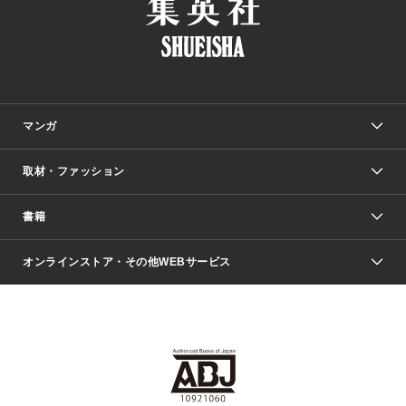
マンガ
取材・ファッション
少年マンガ
週刊少年ジャンプ
書籍
ファッション・美容
青年マンガ
ジャンプSQ.
Seventeen
週刊ヤングジャンプ
オンラインストア・その他WEBサービス
文芸・文庫・総合
芸能・情報・スポーツ
少女マンガ
Vジャンプ
non-no Web
ヤングジャンプ定期購読デジタル
すばる
Myojo
オンラインストア
りぼん
学芸・ノンフィクション・新書
最強ジャンプ
女性マンガ
@BAILA
ヤンジャン＋
小説すばる
週プレNEWS
マーガレット
集英社OTOコンテンツ
集英社 学芸編集部
少年ジャンプ＋
その他WEBサービス
クッキー
ライトノベル・ノベライズ
MAQUIA ONLINE
となりのヤングジャンプ
集英社 文芸ステーション
週プレ グラジャパ！
別冊マーガレット
SHUEISHA MANGA-ART HERITAGE
集英社 ビジネス書
ゼブラック
ココハナ
SHUEISHA ADNAVI
SPUR.JP
集英社Webマガジン Cobalt
グランドジャンプ