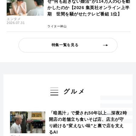
ぜ“何も起きない婚活”が114万人の心を動
かしたのか【2026 集英社オンライン上半
期 世間を騒がせたテレビ番組 1位】
エンタメ
2026.07.31
ライター神山
特集一覧を見る
グルメ
「暗黒汁」で愛され50年以上…深夜2時
開店の老舗立ち食いそば店、店主が守
り続ける"変えない味"と裏で店を支え
るAI