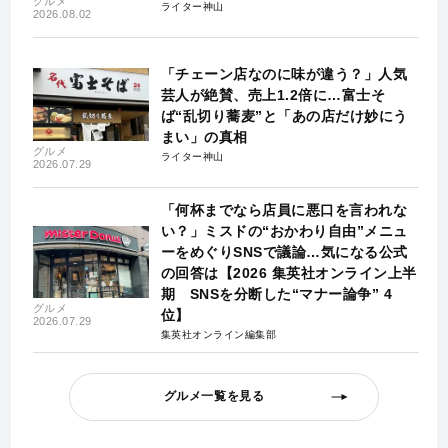
グルメ
ライター神山
2026.08.02
「チェーン店なのに味が違う？」人気
芸人が絶賛、売上1.2倍に…富士そ
ば“乱切り蕎麦”と「あの店だけ妙にう
まい」の真相
グルメ
ライター神山
2026.07.29
「何杯までなら店員に悪口を言われな
い？」ミスドの“おかわり自由”メニュ
ーをめぐりSNSで議論…気になる公式
の回答は【2026 集英社オンライン上半
期 SNSを分断した“マナー論争” 4
グルメ
位】
2026.07.29
集英社オンライン編集部
グルメ一覧を見る