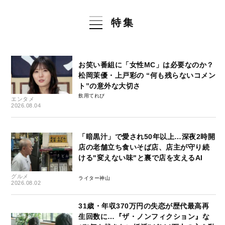
特集
お笑い番組に「女性MC」は必要なのか？
松岡茉優・上戸彩の “何も残らないコメン
ト”の意外な大切さ
飲用てれび
エンタメ
2026.08.04
「暗黒汁」で愛され50年以上…深夜2時開
店の老舗立ち食いそば店、店主が守り続
ける"変えない味"と裏で店を支えるAI
グルメ
ライター神山
2026.08.02
31歳・年収370万円の失恋が歴代最高再
生回数に…『ザ・ノンフィクション』な