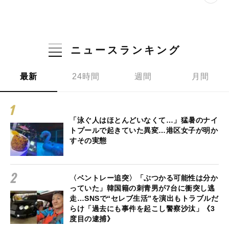
ニュースランキング
最新
24時間
週間
月間
「泳ぐ人はほとんどいなくて…」猛暑のナイ
トプールで起きていた異変…港区女子が明か
すその実態
〈ベントレー追突〉「ぶつかる可能性は分か
っていた」韓国籍の刺青男が7台に衝突し逃
走…SNSで“セレブ生活”を演出もトラブルだ
らけ「過去にも事件を起こし警察沙汰」《3
度目の逮捕》