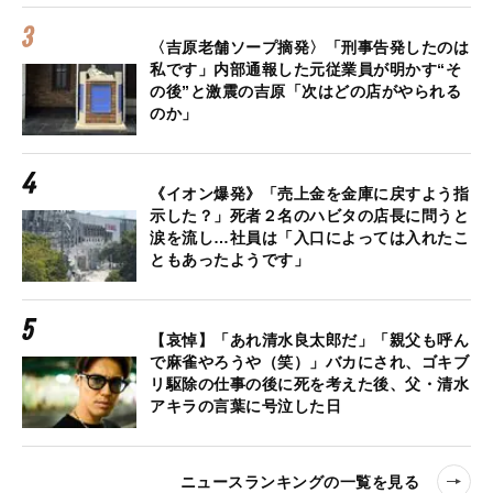
〈吉原老舗ソープ摘発〉「刑事告発したのは
私です」内部通報した元従業員が明かす“そ
の後”と激震の吉原「次はどの店がやられる
のか」
《イオン爆発》「売上金を金庫に戻すよう指
示した？」死者２名のハビタの店長に問うと
涙を流し…社員は「入口によっては入れたこ
ともあったようです」
【哀悼】「あれ清水良太郎だ」「親父も呼ん
で麻雀やろうや（笑）」バカにされ、ゴキブ
リ駆除の仕事の後に死を考えた後、父・清水
アキラの言葉に号泣した日
ニュースランキングの一覧を見る