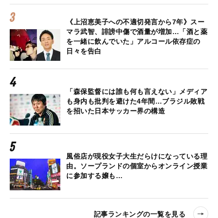
《上沼恵美子への不適切発言から7年》スー
マラ武智、誹謗中傷で酒量が増加…「酒と薬
を一緒に飲んでいた」アルコール依存症の
日々を告白
「森保監督には誰も何も言えない」メディア
も身内も批判を避けた4年間…ブラジル敗戦
を招いた日本サッカー界の構造
風俗店が現役女子大生だらけになっている理
由。ソープランドの個室からオンライン授業
に参加する嬢も…
記事ランキングの一覧を見る