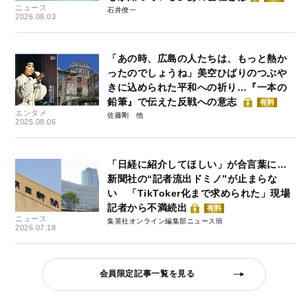
ニュース
石井僚一
2026.08.03
「あの時、広島の人たちは、もっと熱か
ったのでしょうね」美空ひばりのつぶや
きに込められた平和への祈り…『一本の
鉛筆』で伝えた反戦への意志
有料
エンタメ
佐藤剛
2025.08.06
「日経に紹介してほしい」が合言葉に…
新聞社の“記者流出ドミノ”が止まらな
い 「TikToker化まで求められた」現場
記者から不満続出
有料
ニュース
集英社オンライン編集部ニュース班
2026.07.18
会員限定記事一覧を見る