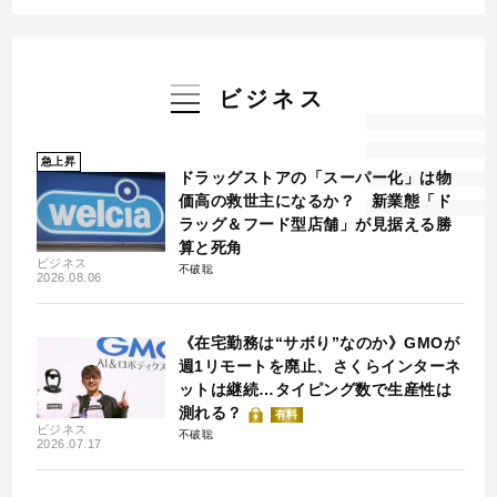
ビジネス
急上昇
ドラッグストアの「スーパー化」は物
価高の救世主になるか？ 新業態「ド
ラッグ＆フード型店舗」が見据える勝
算と死角
ビジネス
不破聡
2026.08.06
《在宅勤務は“サボり”なのか》GMOが
週1リモートを廃止、さくらインターネ
ットは継続…タイピング数で生産性は
測れる？
有料
ビジネス
不破聡
2026.07.17