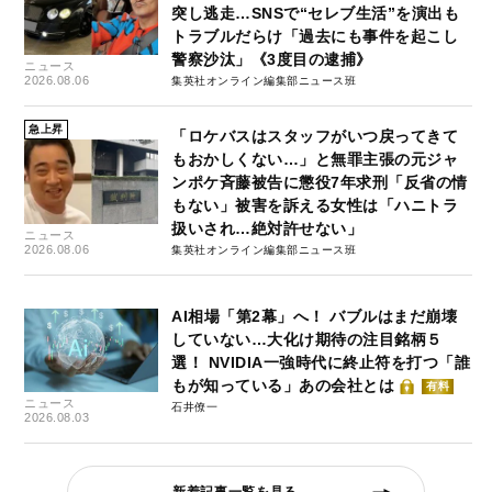
突し逃走…SNSで“セレブ生活”を演出も
トラブルだらけ「過去にも事件を起こし
警察沙汰」《3度目の逮捕》
ニュース
2026.08.06
集英社オンライン編集部ニュース班
急上昇
「ロケバスはスタッフがいつ戻ってきて
もおかしくない…」と無罪主張の元ジャ
ンポケ斉藤被告に懲役7年求刑「反省の情
もない」被害を訴える女性は「ハニトラ
扱いされ…絶対許せない」
ニュース
2026.08.06
集英社オンライン編集部ニュース班
AI相場「第2幕」へ！ バブルはまだ崩壊
していない…大化け期待の注目銘柄５
選！ NVIDIA一強時代に終止符を打つ「誰
もが知っている」あの会社とは
有料
ニュース
石井僚一
2026.08.03
新着記事一覧を見る