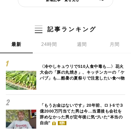
記事ランキング
最新
24時間
週間
月間
〈冷やしキュウリで510人食中毒も…〉花火
大会の「豚の丸焼き」、キッチンカーの「ケ
バブ」も…酷暑の夏祭りで注意したい食べ物
「もうお金はないです」20年前、ロト6で３
億2000万円当てた男は今…当選後も会社を
辞めなかった男が定年後に気づいた“本当の
自由”
有料