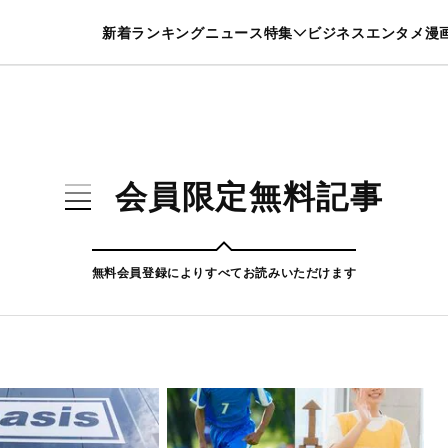
特集一覧を見る
漫画一覧を見る
新着
ランキング
ニュース
特集
ビジネス
エンタメ
漫
養・カルチャー
暮らし
スポーツ
ヘルスケア
美容
グルメ
会員限定無料記事
無料会員登録によりすべてお読みいただけます