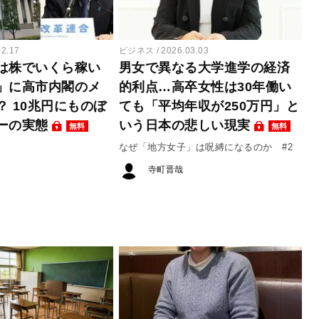
02.17
ビジネス
2026.03.03
は株でいくら稼い
男女で異なる大学進学の経済
」に高市内閣のメ
的利点…高卒女性は30年働い
？ 10兆円にものぼ
ても「平均年収が250万円」と
ーの実態
いう日本の悲しい現実
無料
無料
なぜ「地方女子」は呪縛になるのか #2
寺町晋哉