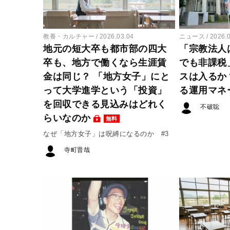
教養・カルチャー
2026.03.04
ニュース
2026.
地元の短大卒も都市部の四大
「宗教法人
卒も、地方で働くなら生涯賃
でも非課税
金は同じ？ 「地方女子」にと
スは入るか
って大学進学という「投資」
る運用マネ
を回収できる見込みはどれく
不破聡
らいなのか
無料
なぜ「地方女子」は呪縛になるのか #3
寺町晋哉