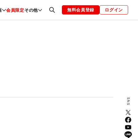
無料会員登録
ログイン
画
会員限定
その他
ファッション
恋愛・結婚
編集部
お知らせ