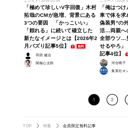
エンタメ
2026.03.04
ニュース
2026.
「極めて珍しいV字回復」木村
「俺はつけ
拓哉のCMが急増、背景にある
車で体を求
3つの要因 「かっこいい」
偽装男”の
「頼れる」に続いて確立した
活…両親へ
新たなイメージとは【2026年2
全部ウソ…
月バズり記事5位】
せるやろ」【
無料
記事4位】
羽田 健治
河合桃子
関根心太郎
集英社オ
1
2
TOP
特集
会員限定無料記事