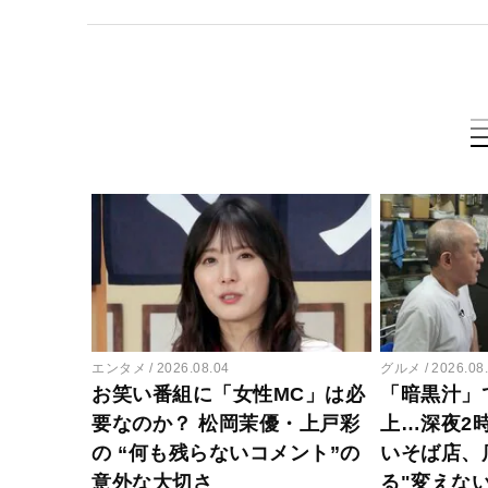
エンタメ
2026.08.04
グルメ
2026.08
お笑い番組に「女性MC」は必
「暗黒汁」
要なのか？ 松岡茉優・上戸彩
上…深夜2
の “何も残らないコメント”の
いそば店、
意外な大切さ
る"変えな