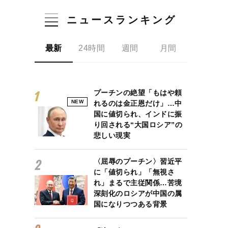
ニュースランキング
最新
24時間
週間
月間
プーチンの絶望「もはや頼
NEW
れるのは金正恩だけ」…中
国に値切られ、インドに振
り回される“大国ロシア”の
悲しい現実
〈屈辱のプーチン〉習近平
に「値切られ」「無視さ
れ」まるで主従関係…苦境
深刻化のロシアが中国の属
国になりつつある背景