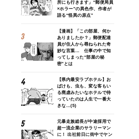
所にも行きます」“郵便局員
×ホラー”の異色作、作者が
語る“怪異の原点”
【漫画】「この部屋、何か
ありましたか？」郵便配達
員が住人から尋ねられた奇
妙な言葉… 仕事の中で知
ってしまった“部屋の秘
密”とは
【県内最安ラブホテル】お
ばけも、虫も、変な客もい
る廃虚みたいなホテルで待
っていたのは人生で一番大
きな…(5)
元暴走族総長が中途採用で
超一流企業のサラリーマン
に！ 出社前日に街中でヤン