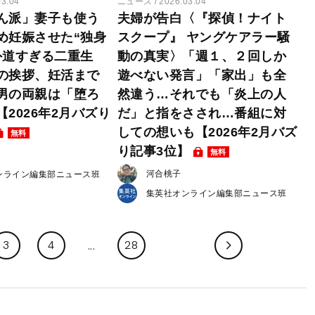
03.04
ニュース
2026.03.04
ん派」妻子も使う
夫婦が告白〈『探偵！ナイト
め妊娠させた“独身
スクープ』 ヤングケアラー騒
外道すぎる二重生
動の真実〉「週１、２回しか
の挨拶、妊活まで
遊べない発言」「家出」も全
男の両親は「堕ろ
然違う…それでも「炎上の人
2026年2月バズり
だ」と指をさされ…番組に対
しての想いも【2026年2月バズ
無料
り記事3位】
無料
河合桃子
ンライン編集部ニュース班
集英社オンライン編集部ニュース班
3
4
28