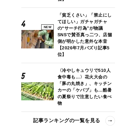
「貧乏くさい」「禁止にし
てほしい」ガチャガチャ
NEW
の“サーチ行為”が物議
SNSで賛否真っ二つ、店舗
側が明かした意外な本音
【2026年7月バズり記事5
位】
〈冷やしキュウリで510人
食中毒も…〉花火大会の
「豚の丸焼き」、キッチン
カーの「ケバブ」も…酷暑
の夏祭りで注意したい食べ
物
記事ランキングの一覧を見る