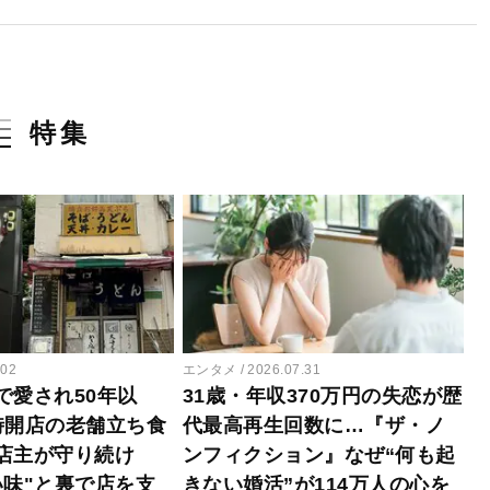
特集
.02
エンタメ
2026.07.31
で愛され50年以
31歳・年収370万円の失恋が歴
時開店の老舗立ち食
代最高再生回数に…『ザ・ノ
店主が守り続け
ンフィクション』なぜ“何も起
い味"と裏で店を支
きない婚活”が114万人の心を