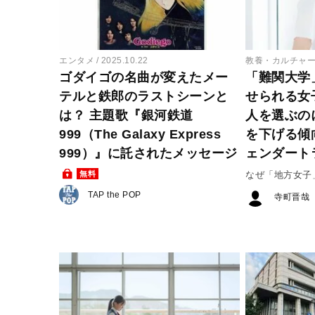
エンタメ
2025.10.22
教養・カルチャ
ゴダイゴの名曲が変えたメー
「難関大学
テルと鉄郎のラストシーンと
せられる女
は？ 主題歌『銀河鉄道
人を選ぶの
999（The Galaxy Express
を下げる傾
999）』に託されたメッセージ
ェンダート
無料
なぜ「地方女子
TAP the POP
寺町晋哉