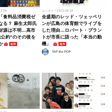
02.09
エンタメ
2025.09.26
「食料品消費税ゼ
全盛期のレッド・ツェッペリ
なる？ 麻生太郎氏
ンが広島の体育館でライブを
財源は不明…高市
した理由…ロバート・プラン
税公約”のその後を
トが市長に語った「本当の動
か
機」
無料
無料
TAP the POP