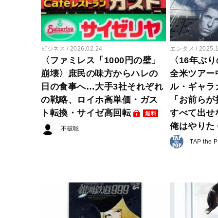
ビジネス
2026.02.24
エンタメ
2025.
〈ファミレス「1000円の壁」
〈16年ぶ
崩壊〉庶民の味方からハレの
全米ツアー
日の食事へ…大手3社それぞれ
ル・ギャラ
の戦略、ロイホ高単価・ガス
「お前らが
ト転換・サイゼ高回転
すべて出せ
無料
俺はやりた
不破聡
TAP the 