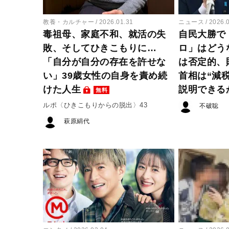
教養・カルチャー
2026.01.31
ニュース
2026.
毒祖母、家庭不和、就活の失
自民大勝で
敗、そしてひきこもりに…
ロ」はどう
「自分が自分の存在を許せな
は否定的、
い」39歳女性の自身を責め続
首相は“減
けた人生
説明できる
無料
ルポ〈ひきこもりからの脱出〉43
不破聡
萩原絹代