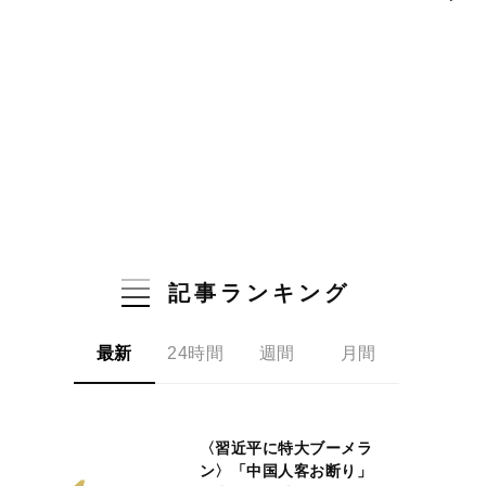
記事ランキング
最新
24時間
週間
月間
〈習近平に特大ブーメラ
ン〉「中国人客お断り」