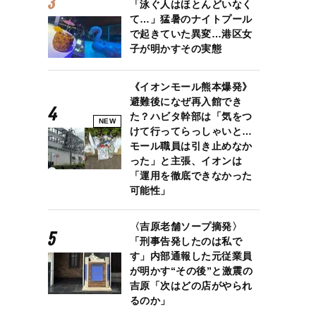
「泳ぐ人はほとんどいなく
て…」猛暑のナイトプール
で起きていた異変…港区女
子が明かすその実態
《イオンモール熊本爆発》
避難後になぜ再入館でき
た？ハビタ幹部は「気をつ
NEW
けて行ってらっしゃいと…
モール職員は引き止めなか
った」と主張、イオンは
「運用を徹底できなかった
可能性」
〈吉原老舗ソープ摘発〉
「刑事告発したのは私で
す」内部通報した元従業員
が明かす“その後”と激震の
吉原「次はどの店がやられ
るのか」