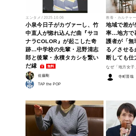
エンタメ
2025.10.06
教養・カルチャ
小泉今日子がカヴァーし、竹
地域で差が
中直人が惚れ込んだ曲『サヨ
率…地方で
ナラCOLOR』が起こした奇
護者が「無
跡…中学校の先輩・忌野清志
る／させる
郎と後輩・永積タカシを繋い
断しても仕
だ縁
無料
なぜ「地方女子
佐藤剛
寺町晋哉
TAP the POP