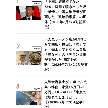
「中国に好感持てない
NEW
72%」韓国で噴き出した反
中感情…中国人旅行者が直
面した「政治的摩擦」の正
体【2026年7月バズり記事1
位】
〈人気ラーメン店が1年3カ
月で閉店〉原因は「味」で
NEW
も「売上」でもなく…名店
「渡なべ」のベテラン店主
が明かした“想定外の
敵”【2026年7月バズり記事
2位】
人気女流雀士が31歳で八丈
島へ移住…家賃15万円→3
NEW
万円、1K→4LDK「東京で
は壊れてしまうと…」
【2026年7月バズり記事3
位】