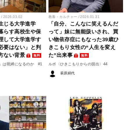
ー
2026.03.02
教養・カルチャー
2026.01.31
生じる大学進学
「自分、こんなに笑えるんだ
暮らす高校生や保
って」妹に無能扱いされ、買
理して大学進学す
い物依存症にもなった39歳ひ
必要はない」と判
きこもり女性の“人生を変え
方ない背景
た”出来事
無料
無料
」は呪縛になるのか #1
ルポ〈ひきこもりからの脱出〉44
萩原絹代