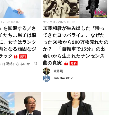
ー
2026.03.07
エンタメ
2025.10.16
」を回避する／さ
加藤和彦が生み出した『帰っ
子たち…男子は浪
てきたヨッパライ』、なぜた
に、女子はランク
った50枚から280万枚売れたの
向となる頑固なジ
か？ 「自転車で15分」の出
ラック
会いから生まれたナンセンス
無料
曲の真実
無料
」は呪縛になるのか #4
佐藤剛
TAP the POP