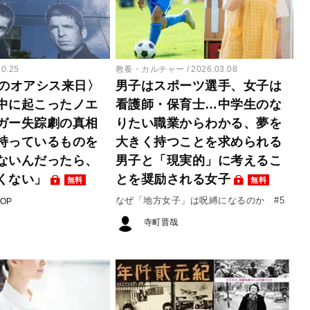
10.25
教養・カルチャー
2026.03.08
りのオアシス来日〉
男子はスポーツ選手、女子は
中に起こったノエ
看護師・保育士…中学生のな
ガー失踪劇の真相
りたい職業からわかる、夢を
持っているものを
大きく持つことを求められる
ないんだったら、
男子と「現実的」に考えるこ
くない」
とを奨励される女子
無料
無料
なぜ「地方女子」は呪縛になるのか #5
POP
寺町晋哉