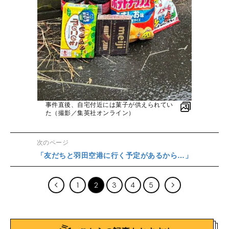
事件直後、自宅付近には菓子が供えられてい
た（撮影／集英社オンライン）
次のページ
「友だちと羽田空港に行く予定があるから…」
1
2
3
4
5