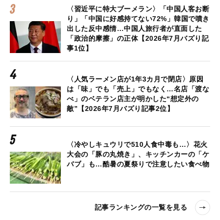
〈習近平に特大ブーメラン〉「中国人客お断
り」「中国に好感持てない72%」韓国で噴き
出した反中感情…中国人旅行者が直面した
「政治的摩擦」の正体【2026年7月バズり記
事1位】
〈人気ラーメン店が1年3カ月で閉店〉原因
は「味」でも「売上」でもなく…名店「渡な
べ」のベテラン店主が明かした“想定外の
敵”【2026年7月バズり記事2位】
〈冷やしキュウリで510人食中毒も…〉花火
大会の「豚の丸焼き」、キッチンカーの「ケ
バブ」も…酷暑の夏祭りで注意したい食べ物
記事ランキングの一覧を見る