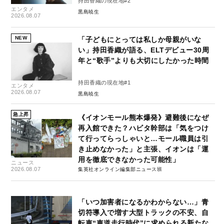
持田香織の現在地#2
エンタメ
黒島暁生
2026.08.07
NEW
「子どもにとっては私しか母親がいな
い」持田香織が語る、ELTデビュー30周
年と“歌手”よりも大切にしたかった時間
持田香織の現在地#1
エンタメ
2026.08.07
黒島暁生
急上昇
《イオンモール熊本爆発》避難後になぜ
再入館できた？ハビタ幹部は「気をつけ
て行ってらっしゃいと…モール職員は引
き止めなかった」と主張、イオンは「運
用を徹底できなかった可能性」
ニュース
2026.08.07
集英社オンライン編集部ニュース班
「いつ加害者になるかわからない…」青
切符導入で増す大型トラックの不安、自
転車“車道走行時代”に求められる新たな