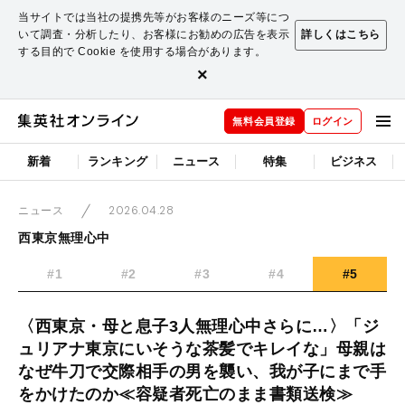
当サイトでは当社の提携先等がお客様のニーズ等につ
いて調査・分析したり、お客様にお勧めの広告を表示
詳しくはこちら
する目的で Cookie を使用する場合があります。
×
無料会員登録
ログイン
新着
ランキング
ニュース
特集
ビジネス
2026.04.28
ニュース
西東京無理心中
#1
#2
#3
#4
#5
〈西東京・母と息子3人無理心中さらに…〉「ジ
ュリアナ東京にいそうな茶髪でキレイな」母親は
なぜ牛刀で交際相手の男を襲い、我が子にまで手
をかけたのか≪容疑者死亡のまま書類送検≫