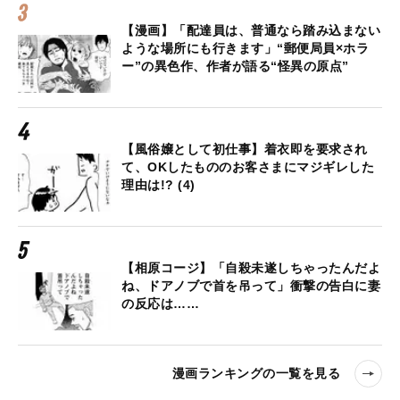
【漫画】「配達員は、普通なら踏み込まない
ような場所にも行きます」“郵便局員×ホラ
ー”の異色作、作者が語る“怪異の原点”
【風俗嬢として初仕事】着衣即を要求され
て、OKしたもののお客さまにマジギレした
理由は!? (4)
【相原コージ】「自殺未遂しちゃったんだよ
ね、ドアノブで首を吊って」衝撃の告白に妻
の反応は……
漫画ランキングの一覧を見る