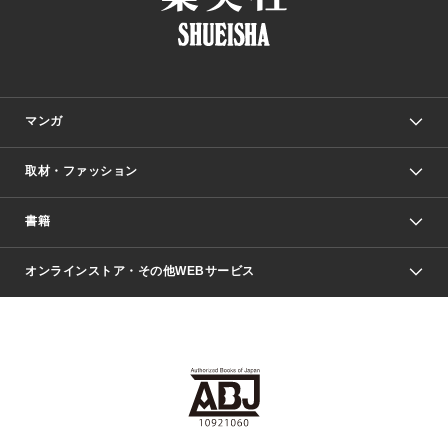
マンガ
取材・ファッション
少年マンガ
週刊少年ジャンプ
書籍
ファッション・美容
青年マンガ
ジャンプSQ.
Seventeen
週刊ヤングジャンプ
オンラインストア・その他WEBサービス
文芸・文庫・総合
芸能・情報・スポーツ
少女マンガ
Vジャンプ
non-no Web
ヤングジャンプ定期購読デジタル
すばる
Myojo
オンラインストア
りぼん
学芸・ノンフィクション・新書
最強ジャンプ
女性マンガ
@BAILA
ヤンジャン＋
小説すばる
週プレNEWS
マーガレット
集英社OTOコンテンツ
集英社 学芸編集部
少年ジャンプ＋
その他WEBサービス
クッキー
ライトノベル・ノベライズ
MAQUIA ONLINE
となりのヤングジャンプ
集英社 文芸ステーション
週プレ グラジャパ！
別冊マーガレット
SHUEISHA MANGA-ART HERITAGE
集英社 ビジネス書
ゼブラック
ココハナ
SHUEISHA ADNAVI
SPUR.JP
集英社Webマガジン Cobalt
グランドジャンプ
web 集英社文庫
キッズ
web Sportiva
マンガMee
ジャンプキャラクターズストア