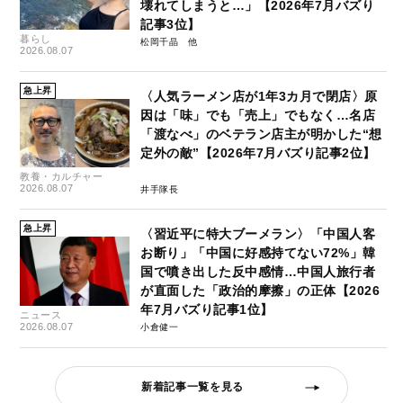
壊れてしまうと…」【2026年7月バズり
記事3位】
暮らし
松岡千晶
2026.08.07
急上昇
〈人気ラーメン店が1年3カ月で閉店〉原
因は「味」でも「売上」でもなく…名店
「渡なべ」のベテラン店主が明かした“想
定外の敵”【2026年7月バズり記事2位】
教養・カルチャー
2026.08.07
井手隊長
急上昇
〈習近平に特大ブーメラン〉「中国人客
お断り」「中国に好感持てない72%」韓
国で噴き出した反中感情…中国人旅行者
が直面した「政治的摩擦」の正体【2026
年7月バズり記事1位】
ニュース
2026.08.07
小倉健一
新着記事一覧を見る