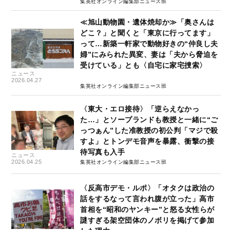
集英社オンライン編集部ニュース班
≪旭山動物園・遺体焼却か≫「奥さんは
どこ？」と聞くと「東京に行ってます」
って…新築一軒家で動物好きの“仲良し夫
婦”にみられた異変、妻は「夫から脅迫を
受けている」とも〈自宅に家宅捜索〉
ニュース
2026.04.27
集英社オンライン編集部ニュース班
〈東大・エロ接待〉「逆らえなかっ
た…」とソープランドも教授と一緒に“ご
っつぁん”した准教授の初公判「マジで殺
すよ」とトンデモ音声を暴露、衝撃の接
待写真も入手
ニュース
2026.04.25
集英社オンライン編集部ニュース班
〈反高市デモ・ルポ〉「オタクは政治の
話をするなって言われ腹が立った」高市
首相を“昭和のヤンキー”と怒る女性らが
謎すぎる架空団体のノボリを掲げて参加