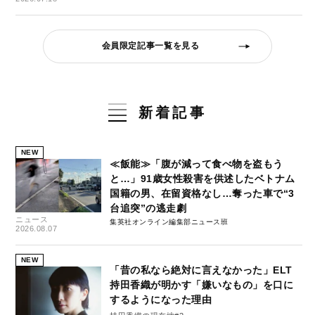
会員限定記事一覧を見る
新着記事
NEW
≪飯能≫「腹が減って食べ物を盗もう
と…」91歳女性殺害を供述したベトナム
国籍の男、在留資格なし…奪った車で“3
台追突”の逃走劇
ニュース
集英社オンライン編集部ニュース班
2026.08.07
NEW
「昔の私なら絶対に言えなかった」ELT
持田香織が明かす「嫌いなもの」を口に
するようになった理由