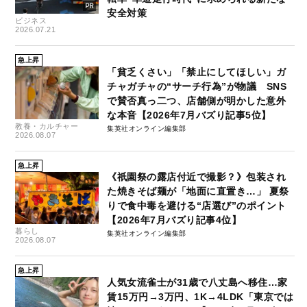
安全対策
ビジネス
2026.07.21
急上昇
「貧乏くさい」「禁止にしてほしい」ガ
チャガチャの“サーチ行為”が物議 SNS
で賛否真っ二つ、店舗側が明かした意外
な本音【2026年7月バズり記事5位】
教養・カルチャー
集英社オンライン編集部
2026.08.07
急上昇
《祇園祭の露店付近で撮影？》包装され
た焼きそば麺が「地面に直置き…」 夏祭
りで食中毒を避ける“店選び”のポイント
【2026年7月バズり記事4位】
暮らし
集英社オンライン編集部
2026.08.07
急上昇
人気女流雀士が31歳で八丈島へ移住…家
賃15万円→3万円、1K→4LDK「東京では