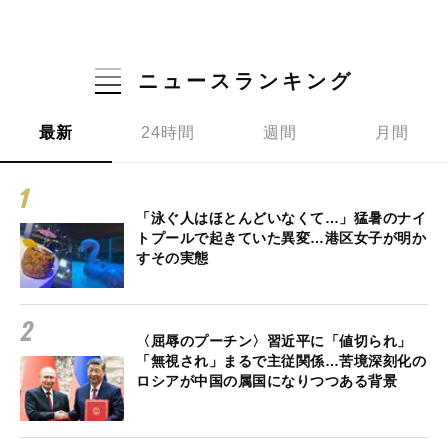
ニュースランキング
最新
24時間
週間
月間
「泳ぐ人はほとんどいなくて…」猛暑のナイ
トプールで起きていた異変…港区女子が明か
すその実態
〈屈辱のプーチン〉習近平に「値切られ」
「無視され」まるで主従関係…苦境深刻化の
ロシアが中国の属国になりつつある背景