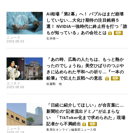
AI相場「第2幕」へ！ バブルはまだ崩壊
していない…大化け期待の注目銘柄５
選！ NVIDIA一強時代に終止符を打つ「誰
もが知っている」あの会社とは
有料
ニュース
石井僚一
2026.08.03
「あの時、広島の人たちは、もっと熱か
ったのでしょうね」美空ひばりのつぶや
きに込められた平和への祈り…『一本の
鉛筆』で伝えた反戦への意志
有料
エンタメ
佐藤剛
2025.08.06
「日経に紹介してほしい」が合言葉に…
新聞社の“記者流出ドミノ”が止まらな
い 「TikToker化まで求められた」現場
記者から不満続出
有料
ニュース
集英社オンライン編集部ニュース班
2026.07.18