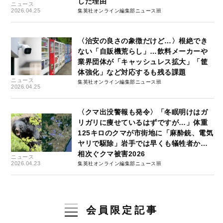
した理由
ニュース
2026.04.25
集英社オンライン編集部ニュース班
〈治安の良さの象徴だけど…〉根絶でき
ない「自販機荒らし」…飲料メーカーや
業界団体が「キャッシュレス拡大」「筐
体強化」など対応するも残る課題
ニュース
集英社オンライン編集部ニュース班
2026.04.25
〈クマ出没警報も発令〉「冬眠明けはガ
リガリに痩せているはずですが…」体重
125キロのクマが市街地に「麻酔銃、電気
ヤリで駆除」岩手では早くも犠牲者か…
相次ぐクマ被害2026
ニュース
2026.04.23
集英社オンライン編集部ニュース班
会員限定記事