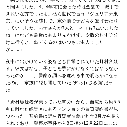
と聞きました。3、4年前に会った時は金髪で、派手で
きれいな方でしたよ。私ら世代で言う『ジュリアナ東
京』にいそうな感じで、家の前で子どもを遊ばせたり
していました。お子さんが3人と、ネコも3匹いました
ね。けれども最近はあまり見かけず、夕飯のおすそ分
けに行くと、出てくるのはいつもご主人でした
が……」
夜中に出かけていく姿なども目撃されていた野村容疑
者。彼女はなぜ、子どもを手にかけなくてはならなか
ったのか――。警察が調べを進める中で明らかになっ
たのは、家族に隠し通していた “知られざる顔”だっ
た。
「野村容疑者が乗っていた車の中から、自宅から約5.5
キロ離れた練馬区にあるマンションの賃貸契約書が見
つかった。契約書は野村容疑者名義で昨年3月から借り
られており、警察が事件から3日後の12月22日にこの