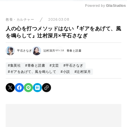
Powered by 
GliaStudios
Mute
2026.03.08
教養・カルチャー
人の心を打つメソッドはない『ギアをあげて、風
を鳴らして』辻村深月×平石さなぎ
平石さなぎ
辻村深月
青春と読書
#集英社
#青春と読書
#文芸
#平石さなぎ
#ギアをあげて、風を鳴らして
#小説
#辻村深月