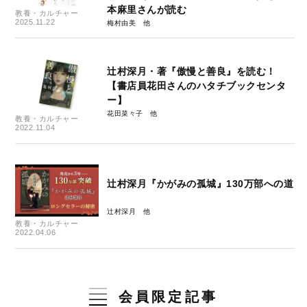
本麻里さんが読む
教養・カルチャー
2025.11.22
梅村由美
辻村深月・著『傲慢と善良』を読む！
【書店員花田さんのハタチブックセンタ
ー】
花田菜々子
教養・カルチャー
2022.11.04
辻村深月『かがみの孤城』130万部への道
辻村深月
教養・カルチャー
2022.04.06
会員限定記事