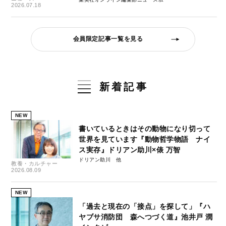
2026.07.18
会員限定記事一覧を見る
新着記事
NEW
書いているときはその動物になり切って
世界を見ています『動物哲学物語 ナイ
ス実存』ドリアン助川×俵 万智
ドリアン助川
教養・カルチャー
2026.08.09
NEW
「過去と現在の「接点」を探して」『ハ
ヤブサ消防団 森へつづく道』池井戸 潤