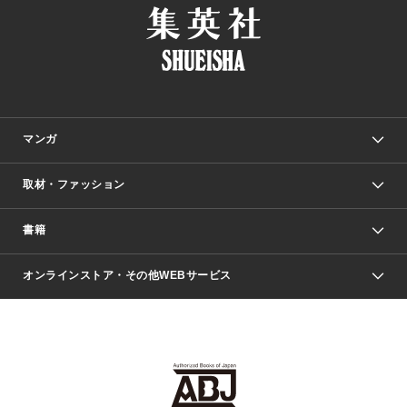
マンガ
取材・ファッション
少年マンガ
週刊少年ジャンプ
書籍
ファッション・美容
青年マンガ
ジャンプSQ.
Seventeen
週刊ヤングジャンプ
オンラインストア・その他WEBサービス
文芸・文庫・総合
芸能・情報・スポーツ
少女マンガ
Vジャンプ
non-no Web
ヤングジャンプ定期購読デジタル
すばる
Myojo
オンラインストア
りぼん
学芸・ノンフィクション・新書
最強ジャンプ
女性マンガ
@BAILA
ヤンジャン＋
小説すばる
週プレNEWS
マーガレット
集英社OTOコンテンツ
集英社 学芸編集部
少年ジャンプ＋
その他WEBサービス
クッキー
ライトノベル・ノベライズ
MAQUIA ONLINE
となりのヤングジャンプ
集英社 文芸ステーション
週プレ グラジャパ！
別冊マーガレット
SHUEISHA MANGA-ART HERITAGE
集英社 ビジネス書
ゼブラック