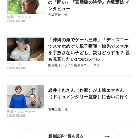
の「問い」『宮﨑駿の詩学』赤坂憲雄 イ
ンタビュー
赤坂憲雄
教養・カルチャー
2026.08.08
「沖縄の海でゲーム三昧」「ディズニー
でスマホめぐり親子喧嘩」旅先でスマホ
を手放さない子ども、親はどうする？ 親
も見直したい3つのルール
ニュース
集英社オンライン編集部ニュース班
2026.08.08
岩井圭也さん（作家）が山崎エマさん
（ドキュメンタリー監督）に会いに行く
岩井圭也
教養・カルチャー
2026.08.08
新着記事一覧を見る