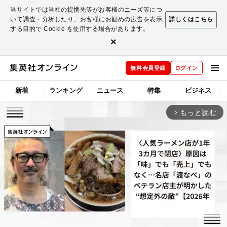
当サイトでは当社の提携先等がお客様のニーズ等につ
いて調査・分析したり、お客様にお勧めの広告を表示
詳しくはこちら
する目的で Cookie を使用する場合があります。
×
無料会員登録
ログイン
新着
ランキング
ニュース
特集
ビジネス
もっと読む
arrow_forward_ios