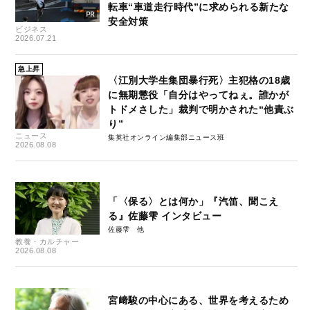
転車“車道走行時代”に求められる新たな
安全対策
ビジネス
2026.07.21
急上昇
〈江別大学生集団暴行死〉主犯格の18歳
に無期懲役「自分はやってねぇ。誰かが
トドメさした」裁判で明かされた“他責ぶ
り”
ニュース
集英社オンライン編集部ニュース班
2026.08.08
「〈保る〉とは何か」『汽笛、聞こえ
る』佐藤雫 インタビュー
佐藤雫
教養・カルチャー
2026.08.08
宮﨑駿の中心にある、世界を考えるため