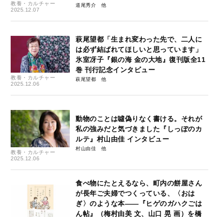
教養・カルチャー
道尾秀介
2025.12.07
萩尾望都「生まれ変わった先で、二人に
は必ず結ばれてほしいと思っています」
氷室冴子『銀の海 金の大地』復刊版全11
巻 刊行記念インタビュー
教養・カルチャー
萩尾望都
2025.12.06
動物のことは噓偽りなく書ける。それが
私の強みだと気づきました『しっぽのカ
ルテ』村山由佳 インタビュー
村山由佳
教養・カルチャー
2025.12.06
食べ物にたとえるなら、町内の餅屋さん
が長年ご夫婦でつくっている、〈おは
ぎ〉のような本――『ヒゲのガハクごは
ん帖』（梅村由美 文、山口 晃 画）を橋