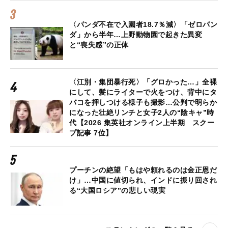
〈パンダ不在で入園者18.7％減〉「ゼロパン
ダ」から半年…上野動物園で起きた異変
と“喪失感”の正体
〈江別・集団暴行死〉「グロかった…」全裸
にして、髪にライターで火をつけ、背中にタ
バコを押しつける様子も撮影…公判で明らか
になった壮絶リンチと女子2人の“陰キャ”時
代【2026 集英社オンライン上半期 スクー
プ記事 7位】
プーチンの絶望「もはや頼れるのは金正恩だ
け」…中国に値切られ、インドに振り回され
る“大国ロシア”の悲しい現実