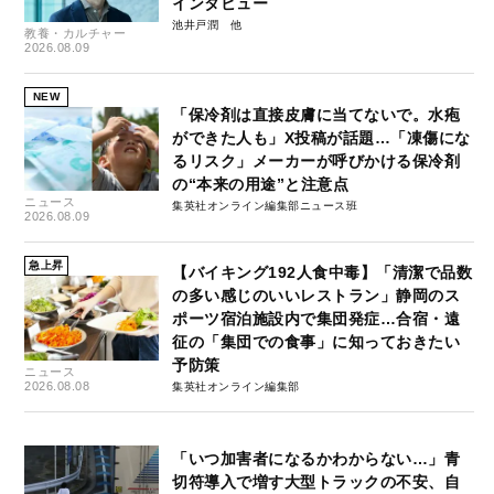
インタビュー
池井戸潤
教養・カルチャー
2026.08.09
NEW
「保冷剤は直接皮膚に当てないで。水疱
ができた人も」X投稿が話題…「凍傷にな
るリスク」メーカーが呼びかける保冷剤
の“本来の用途”と注意点
ニュース
集英社オンライン編集部ニュース班
2026.08.09
急上昇
【バイキング192人食中毒】「清潔で品数
の多い感じのいいレストラン」静岡のス
ポーツ宿泊施設内で集団発症…合宿・遠
征の「集団での食事」に知っておきたい
予防策
ニュース
2026.08.08
集英社オンライン編集部
「いつ加害者になるかわからない…」青
切符導入で増す大型トラックの不安、自