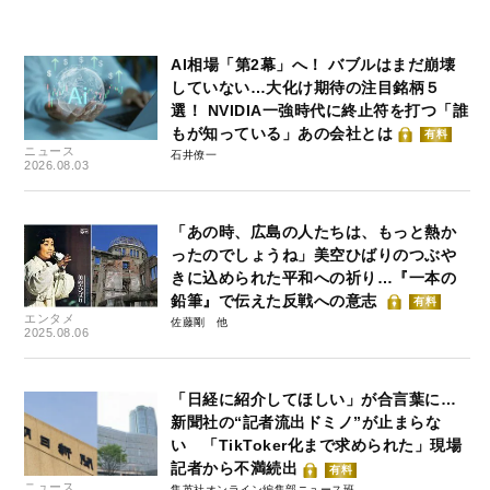
AI相場「第2幕」へ！ バブルはまだ崩壊
していない…大化け期待の注目銘柄５
選！ NVIDIA一強時代に終止符を打つ「誰
もが知っている」あの会社とは
有料
ニュース
石井僚一
2026.08.03
「あの時、広島の人たちは、もっと熱か
ったのでしょうね」美空ひばりのつぶや
きに込められた平和への祈り…『一本の
鉛筆』で伝えた反戦への意志
有料
エンタメ
佐藤剛
2025.08.06
「日経に紹介してほしい」が合言葉に…
新聞社の“記者流出ドミノ”が止まらな
い 「TikToker化まで求められた」現場
記者から不満続出
有料
ニュース
集英社オンライン編集部ニュース班