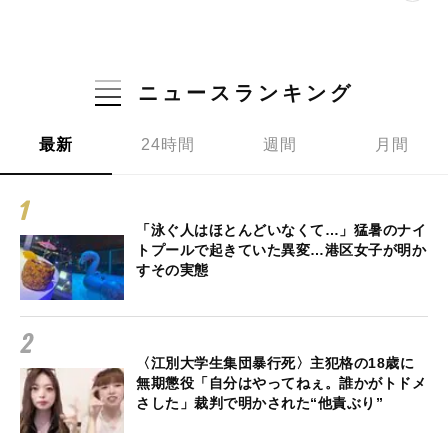
ニュースランキング
最新
24時間
週間
月間
「泳ぐ人はほとんどいなくて…」猛暑のナイ
トプールで起きていた異変…港区女子が明か
すその実態
〈江別大学生集団暴行死〉主犯格の18歳に
無期懲役「自分はやってねぇ。誰かがトドメ
さした」裁判で明かされた“他責ぶり”