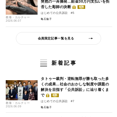
突然の一斉摘発…罰金30万円支払いを拒
否した彫師の決断
有料
はじめての公共訴訟 #5
教養・カルチャー
亀石倫子
2026.06.07
会員限定記事一覧を見る
新着記事
タトゥー裁判・逆転無罪が勝ち取った多
くの成果…社会のおかしな制度や課題の
解決を目指す「公共訴訟」に辿り着くま
で
有料
はじめての公共訴訟 #7
教養・カルチャー
2026.06.09
亀石倫子