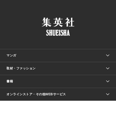
マンガ
取材・ファッション
少年マンガ
週刊少年ジャンプ
書籍
ファッション・美容
青年マンガ
ジャンプSQ.
Seventeen
週刊ヤングジャンプ
オンラインストア・その他WEBサービス
文芸・文庫・総合
芸能・情報・スポーツ
少女マンガ
Vジャンプ
non-no Web
ヤングジャンプ定期購読デジタル
すばる
Myojo
オンラインストア
りぼん
学芸・ノンフィクション・新書
最強ジャンプ
女性マンガ
@BAILA
ヤンジャン＋