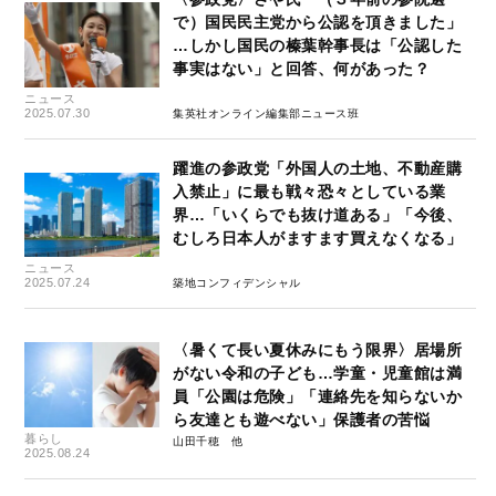
で）国民民主党から公認を頂きました」
…しかし国民の榛葉幹事長は「公認した
事実はない」と回答、何があった？
ニュース
2025.07.30
集英社オンライン編集部ニュース班
躍進の参政党「外国人の土地、不動産購
入禁止」に最も戦々恐々としている業
界…「いくらでも抜け道ある」「今後、
むしろ日本人がますます買えなくなる」
ニュース
2025.07.24
築地コンフィデンシャル
〈暑くて長い夏休みにもう限界〉居場所
がない令和の子ども…学童・児童館は満
員「公園は危険」「連絡先を知らないか
ら友達とも遊べない」保護者の苦悩
暮らし
山田千穂
2025.08.24