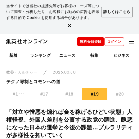
当サイトでは当社の提携先等がお客様のニーズ等につ
いて調査・分析したり、お客様にお勧めの広告を表示
詳しくはこちら
する目的で Cookie を使用する場合があります。
×
無料会員登録
ログイン
新着
ランキング
ニュース
特集
ビジネス
2025.08.30
教養・カルチャー
テクノ専制とコモンへの道
#1･･･
#17
#18
#19
#20
「対立や憎悪を煽れば金を稼げるひどい状態」人
権軽視、外国人差別を公言する政党の躍進、醜悪
になった日本の選挙と今後の課題…プルラリティ
が多様性を拓いていく