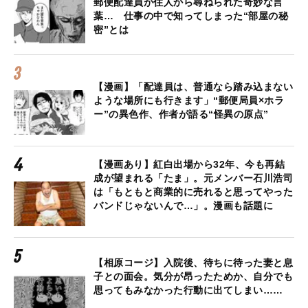
郵便配達員が住人から尋ねられた奇妙な言
葉… 仕事の中で知ってしまった“部屋の秘
密”とは
【漫画】「配達員は、普通なら踏み込まない
ような場所にも行きます」“郵便局員×ホラ
ー”の異色作、作者が語る“怪異の原点”
【漫画あり】紅白出場から32年、今も再結
成が望まれる「たま」。元メンバー石川浩司
は「もともと商業的に売れると思ってやった
バンドじゃないんで…」。漫画も話題に
【相原コージ】入院後、待ちに待った妻と息
子との面会。気分が昂ったためか、自分でも
思ってもみなかった行動に出てしまい……