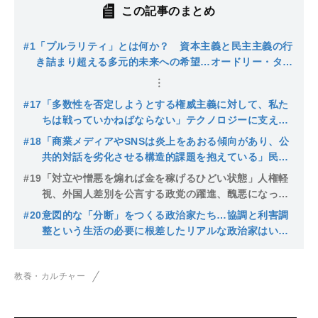
この記事のまとめ
#1
「プルラリティ」とは何か？ 資本主義と民主主義の行
き詰まり超える多元的未来への希望…オードリー・タン
とE・グレン・ワイルが提唱する対立を創造に変えるテ
クノロジー
#17
「多数性を否定しようとする権威主義に対して、私た
ちは戦っていかねばならない」テクノロジーに支えら
れた政治的思考「プルラリティ」とは
#18
「商業メディアやSNSは炎上をあおる傾向があり、公
共的対話を劣化させる構造的課題を抱えている」民主
主義をテックで支援する「プルラリティ」で対立の橋
#19
「対立や憎悪を煽れば金を稼げるひどい状態」人権軽
渡しを
視、外国人差別を公言する政党の躍進、醜悪になった
日本の選挙と今後の課題…プルラリティが多様性を拓
#20
意図的な「分断」をつくる政治家たち…協調と利害調
いていく
整という生活の必要に根差したリアルな政治家はいず
こへ？ 「自由及び権利は、国民の不断の努力によつ
て、これを保持しなければならない」
教養・カルチャー