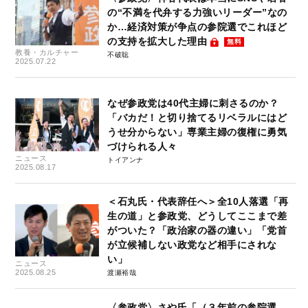
の“不満を代弁する力強いリーダー”なの
か…経済対策が争点の参院選でこれほど
の支持を拡大した理由
無料
教養・カルチャー
不破聡
2025.07.22
なぜ参政党は40代主婦に刺さるのか？
「バカだ！と切り捨てるリベラルにはど
うせ分からない」専業主婦の復権に勇気
づけられる人々
ニュース
トイアンナ
2025.08.17
＜石丸氏・代表辞任へ＞全10人落選「再
生の道」と参政党、どうしてここまで差
がついた？「政治家の器の違い」「党首
が立候補しない政党など相手にされな
い」
ニュース
2025.08.25
渡瀬裕哉
〈参政党〉さや氏「（３年前の参院選