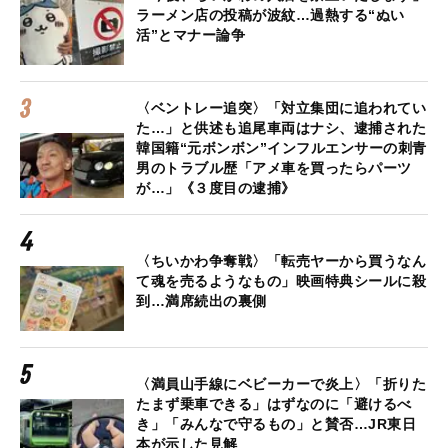
ラーメン店の投稿が波紋…過熱する“ぬい
活”とマナー論争
〈ベントレー追突〉「対立集団に追われてい
た…」と供述も追尾車両はナシ、逮捕された
韓国籍“元ボンボン”インフルエンサーの刺青
男のトラブル歴「アメ車を買ったらパーツ
が…」《３度目の逮捕》
〈ちいかわ争奪戦〉「転売ヤーから買うなん
て魂を売るようなもの」映画特典シールに殺
到…満席続出の裏側
〈満員山手線にベビーカーで炎上〉「折りた
たまず乗車できる」はずなのに「避けるべ
き」「みんなで守るもの」と賛否…JR東日
本が示した見解