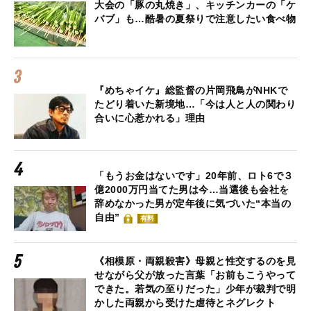
大会の「豚の丸焼き」、キッチンカーの「ケ
バブ」も…酷暑の夏祭りで注意したい食べ物
『めちゃイケ』総監督の片岡飛鳥がNHKで
たどり着いた新境地…「今は人と人の関わり
合いに心惹かれる」理由
「もうお金はないです」20年前、ロト6で３
億2000万円当てた男は今…当選後も会社を
辞めなかった男が定年後に気づいた“本当の
自由”
有料
《相模原・両親殺害》母親と性交するのを見
せながら父が放った言葉「お前もこうやって
できた。若気の至りだった」少年が裁判で明
かした両親から受けた虐待とネグレクト