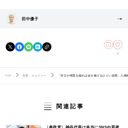
田中優子
1
TOP
教養・カルチャー
「対立や憎悪を煽れば金を稼げるひどい状態」人権
関連記事
〈参政党〉神谷代表は本当にSNSや若者