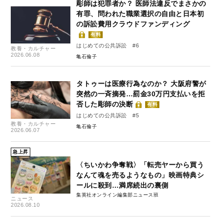
彫師は犯罪者か？ 医師法違反でまさかの
有罪、問われた職業選択の自由と日本初
の訴訟費用クラウドファンディング
有料
はじめての公共訴訟 #6
教養・カルチャー
2026.06.08
亀石倫子
タトゥーは医療行為なのか？ 大阪府警が
突然の一斉摘発…罰金30万円支払いを拒
否した彫師の決断
有料
はじめての公共訴訟 #5
教養・カルチャー
亀石倫子
2026.06.07
急上昇
〈ちいかわ争奪戦〉「転売ヤーから買う
なんて魂を売るようなもの」映画特典シ
ールに殺到…満席続出の裏側
集英社オンライン編集部ニュース班
ニュース
2026.08.10