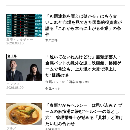
「AI関連株を買えば儲かる」はもう古
い…35年市場を見てきた国際的投資家が
語る「これから本当に上がる企業」の条
件
教養・カルチャー
木戸次郎
2026.08.10
急上昇
「泣いてないねんけどな」無頼派芸人・
金属バットの意外な涙…映画館、格闘ゲ
ームで号泣も、上方漫才大賞で浮上し
た“疑惑の涙”
金属バットの「酒辛肉鮪」#61
エンタメ
2026.08.09
金属バット
「春雨だからヘルシー」は思い込み？ ブ
ームの麻辣湯に潜む“ヘルシーの落とし
穴” 管理栄養士が勧める「具材」と避け
たい組み合わせ
グルメ
千駄木雄大