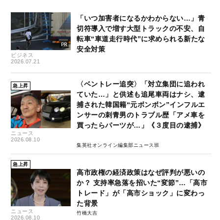
「いつ加害者になるかわからない…」青
切符導入で増す大型トラックの不安、自
転車“車道走行時代”に求められる新たな
安全対策
ビジネス
2026.07.21
〈ベントレー追突〉「対立集団に追われ
急上昇
ていた…」と供述も追尾車両はナシ、逮
捕された韓国籍“元ボンボン”インフルエ
ンサーの刺青男のトラブル歴「アメ車を
買ったらパーツが…」《３度目の逮捕》
ニュース
2026.08.10
集英社オンライン編集部ニュース班
急上昇
高市政権の経済政策はなぜ評判が悪いの
か？ 支持率急落を招いた“変節”…「高市
トレード」が「高市ショック」に変わっ
た背景
ニュース
竹橋大吉
2026.08.10