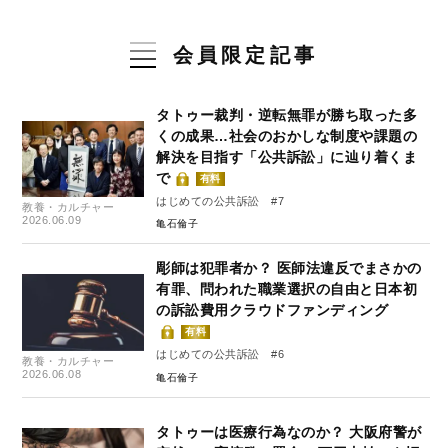
会員限定記事
タトゥー裁判・逆転無罪が勝ち取った多
くの成果…社会のおかしな制度や課題の
解決を目指す「公共訴訟」に辿り着くま
で
有料
はじめての公共訴訟 #7
教養・カルチャー
2026.06.09
亀石倫子
彫師は犯罪者か？ 医師法違反でまさかの
有罪、問われた職業選択の自由と日本初
の訴訟費用クラウドファンディング
有料
はじめての公共訴訟 #6
教養・カルチャー
2026.06.08
亀石倫子
タトゥーは医療行為なのか？ 大阪府警が