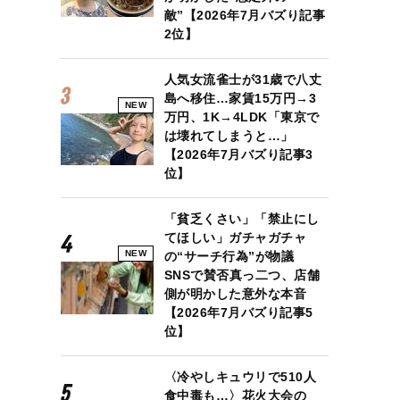
敵”【2026年7月バズり記事
2位】
人気女流雀士が31歳で八丈
島へ移住…家賃15万円→3
NEW
万円、1K→4LDK「東京で
は壊れてしまうと…」
【2026年7月バズり記事3
位】
「貧乏くさい」「禁止にし
てほしい」ガチャガチャ
NEW
の“サーチ行為”が物議
SNSで賛否真っ二つ、店舗
側が明かした意外な本音
【2026年7月バズり記事5
位】
〈冷やしキュウリで510人
食中毒も…〉花火大会の