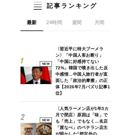
記事ランキング
最新
24時間
週間
月間
〈習近平に特大ブーメラ
ン〉「中国人客お断り」
「中国に好感持てない
NEW
72%」韓国で噴き出した反
中感情…中国人旅行者が直
面した「政治的摩擦」の正
体【2026年7月バズり記事1
位】
〈人気ラーメン店が1年3カ
月で閉店〉原因は「味」で
NEW
も「売上」でもなく…名店
「渡なべ」のベテラン店主
が明かした“想定外の