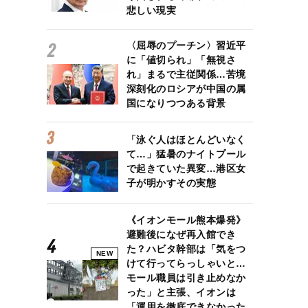
悲しい現実
〈屈辱のプーチン〉習近平
に「値切られ」「無視さ
れ」まるで主従関係…苦境
深刻化のロシアが中国の属
国になりつつある背景
「泳ぐ人はほとんどいなく
て…」猛暑のナイトプール
で起きていた異変…港区女
子が明かすその実態
《イオンモール熊本爆発》
避難後になぜ再入館でき
た？ハビタ幹部は「気をつ
NEW
けて行ってらっしゃいと…
モール職員は引き止めなか
った」と主張、イオンは
「運用を徹底できなかった