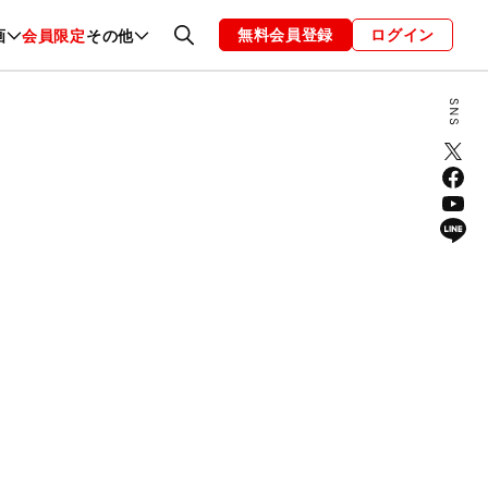
無料会員登録
ログイン
画
会員限定
その他
ファッション
恋愛・結婚
編集部
お知らせ