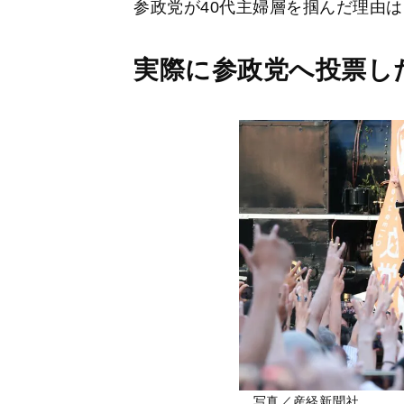
参政党が40代主婦層を掴んだ理由
実際に参政党へ投票し
写真／産経新聞社