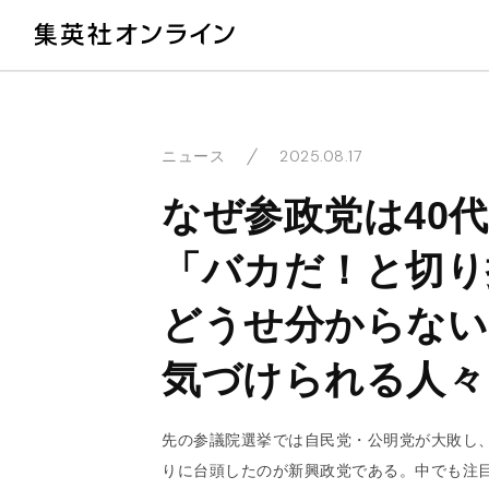
教
2025.08.17
ニュース
なぜ参政党は40
「バカだ！と切り
どうせ分からない
気づけられる人々
先の参議院選挙では自民党・公明党が大敗し
りに台頭したのが新興政党である。中でも注