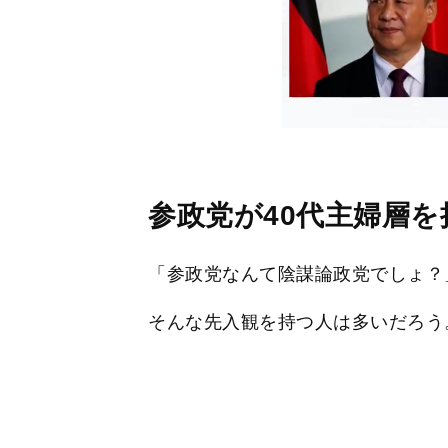
参政党が40代主婦層
「参政党なんて陰謀論政党でしょ？
そんな先入観を持つ人は多いだろう