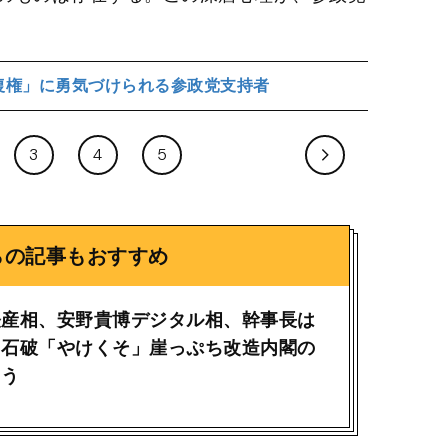
復権」に勇気づけられる参政党支持者
3
4
5
らの記事もおすすめ
経産相、安野貴博デジタル相、幹事長は
…石破「やけくそ」崖っぷち改造内閣の
占う