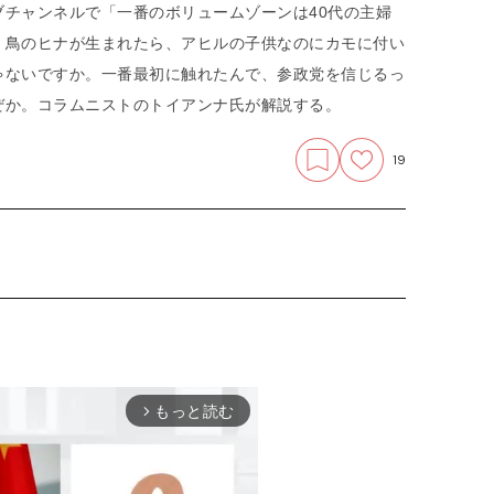
チャンネルで「一番のボリュームゾーンは40代の主婦
。鳥のヒナが生まれたら、アヒルの子供なのにカモに付い
ゃないですか。一番最初に触れたんで、参政党を信じるっ
ぜか。コラムニストのトイアンナ氏が解説する。
19
もっと読む
arrow_forward_ios