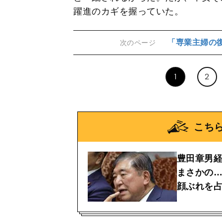
躍進のカギを握っていた。
「専業主婦の
次のページ
1
2
こち
豊田章男
まさかの
顔ぶれを