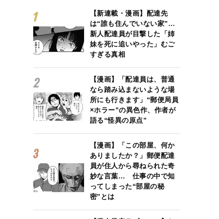
【新連載・漫画】配達先
は“誰も住んでいない家”…
新人配達員が目撃した「姉
妹を死に追いやった」むご
すぎる真相
【漫画】「配達員は、普通
なら踏み込まないような場
所にも行きます」“郵便局員
×ホラー”の異色作、作者が
語る“怪異の原点”
【漫画】「この部屋、何か
ありましたか？」郵便配達
員が住人から尋ねられた奇
妙な言葉… 仕事の中で知
ってしまった“部屋の秘
密”とは