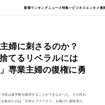
特集一覧を見る
漫画一覧を見る
新着
ランキング
ニュース
特集
ビジネス
エンタメ
漫
養・カルチャー
暮らし
スポーツ
ヘルスケア
美容
グルメ
代主婦に刺さるのか？
捨てるリベラルには
」専業主婦の復権に勇
、与党は過半数を維持することができなかった。その代わ
目を集めたのは「日本人ファースト」を掲げた参政党だ。