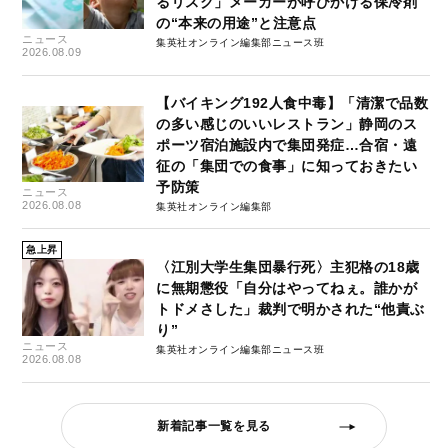
るリスク」メーカーが呼びかける保冷剤
の“本来の用途”と注意点
ニュース
集英社オンライン編集部ニュース班
2026.08.09
【バイキング192人食中毒】「清潔で品数
の多い感じのいいレストラン」静岡のス
ポーツ宿泊施設内で集団発症…合宿・遠
征の「集団での食事」に知っておきたい
予防策
ニュース
2026.08.08
集英社オンライン編集部
急上昇
〈江別大学生集団暴行死〉主犯格の18歳
に無期懲役「自分はやってねぇ。誰かが
トドメさした」裁判で明かされた“他責ぶ
り”
ニュース
集英社オンライン編集部ニュース班
2026.08.08
新着記事一覧を見る