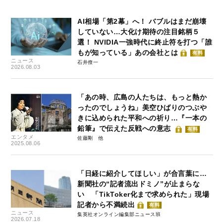
AI相場「第2幕」へ！ バブルはまだ崩壊
していない…大化け期待の注目銘柄５
選！ NVIDIA一強時代に終止符を打つ「誰
もが知っている」あの会社とは
有料
ニュース
石井僚一
2026.08.03
「あの時、広島の人たちは、もっと熱か
ったのでしょうね」美空ひばりのつぶや
きに込められた平和への祈り…『一本の
鉛筆』で伝えた反戦への意志
有料
エンタメ
佐藤剛
2025.08.06
「日経に紹介してほしい」が合言葉に…
新聞社の“記者流出ドミノ”が止まらな
い 「TikToker化まで求められた」現場
記者から不満続出
有料
ニュース
集英社オンライン編集部ニュース班
2026.07.18