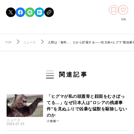
138
TOP
ニュース
人間は「食料」、だから貯蔵する――狂犬病×ヒグマ“最凶暴
関連記事
「ヒグマが私の頭蓋骨と顔面をむさぼっ
てる…」なぜ日本人は”ロシアの残虐事
件”を見ぬふりで凶暴な猛獣を駆除しない
のか
ニュース
小倉健一
2025.07.25