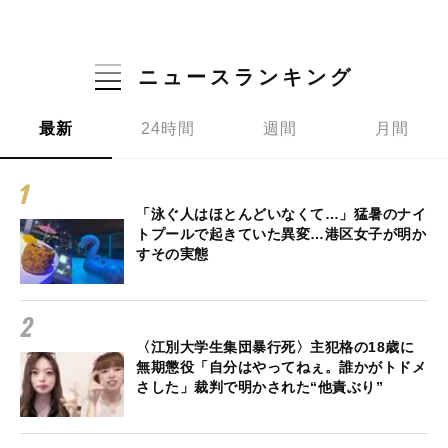
ニュースランキング
最新
24時間
週間
月間
「泳ぐ人はほとんどいなくて…」猛暑のナイ
トプールで起きていた異変…港区女子が明か
すその実態
〈江別大学生集団暴行死〉主犯格の18歳に
無期懲役「自分はやってねぇ。誰かがトドメ
さした」裁判で明かされた“他責ぶり”