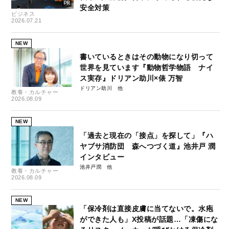
安全対策
ビジネス
2026.07.21
NEW
書いているときはその動物になり切って
世界を見ています『動物哲学物語 ナイ
ス実存』ドリアン助川×俵 万智
ドリアン助川
教養・カルチャー
2026.08.09
NEW
「過去と現在の「接点」を探して」『ハ
ヤブサ消防団 森へつづく道』池井戸 潤
インタビュー
池井戸潤
教養・カルチャー
2026.08.09
NEW
「保冷剤は直接皮膚に当てないで。水疱
ができた人も」X投稿が話題…「凍傷にな