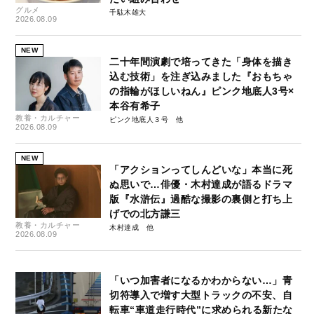
グルメ
千駄木雄大
2026.08.09
NEW
二十年間演劇で培ってきた「身体を描き
込む技術」を注ぎ込みました『おもちゃ
の指輪がほしいねん』ピンク地底人3号×
本谷有希子
教養・カルチャー
ピンク地底人３号
2026.08.09
NEW
「アクションってしんどいな」本当に死
ぬ思いで…俳優・木村達成が語るドラマ
版『水滸伝』過酷な撮影の裏側と打ち上
げでの北方謙三
教養・カルチャー
木村達成
2026.08.09
「いつ加害者になるかわからない…」青
切符導入で増す大型トラックの不安、自
転車“車道走行時代”に求められる新たな