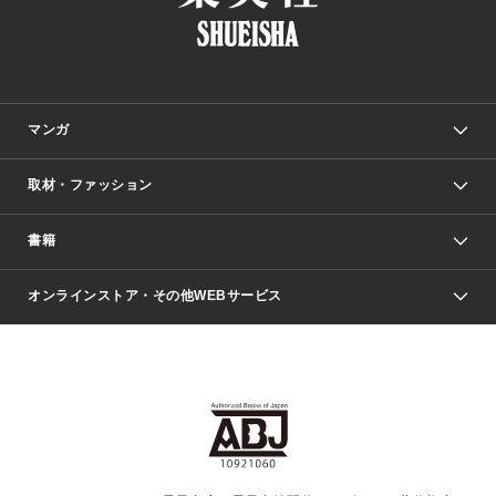
マンガ
取材・ファッション
少年マンガ
週刊少年ジャンプ
書籍
ファッション・美容
青年マンガ
ジャンプSQ.
Seventeen
週刊ヤングジャンプ
オンラインストア・その他WEBサービス
文芸・文庫・総合
芸能・情報・スポーツ
少女マンガ
Vジャンプ
non-no Web
ヤングジャンプ定期購読デジタル
すばる
Myojo
オンラインストア
りぼん
学芸・ノンフィクション・新書
最強ジャンプ
女性マンガ
@BAILA
ヤンジャン＋
小説すばる
週プレNEWS
マーガレット
集英社OTOコンテンツ
集英社 学芸編集部
少年ジャンプ＋
その他WEBサービス
クッキー
ライトノベル・ノベライズ
MAQUIA ONLINE
となりのヤングジャンプ
集英社 文芸ステーション
週プレ グラジャパ！
別冊マーガレット
SHUEISHA MANGA-ART HERITAGE
集英社 ビジネス書
ゼブラック
ココハナ
SHUEISHA ADNAVI
SPUR.JP
集英社Webマガジン Cobalt
グランドジャンプ
web 集英社文庫
キッズ
web Sportiva
マンガMee
ジャンプキャラクターズストア
集英社新書
ジャンプルーキー！