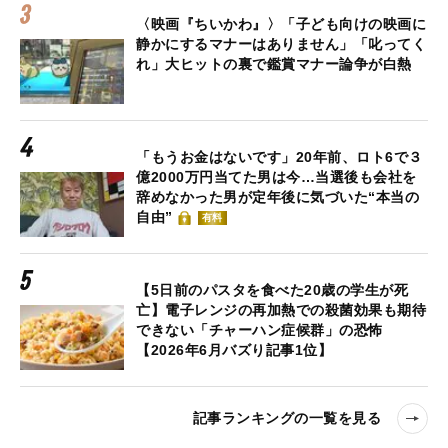
〈映画『ちいかわ』〉「子ども向けの映画に
静かにするマナーはありません」「叱ってく
れ」大ヒットの裏で鑑賞マナー論争が白熱
「もうお金はないです」20年前、ロト6で３
億2000万円当てた男は今…当選後も会社を
辞めなかった男が定年後に気づいた“本当の
自由”
有料
【5日前のパスタを食べた20歳の学生が死
亡】電子レンジの再加熱での殺菌効果も期待
できない「チャーハン症候群」の恐怖
【2026年6月バズり記事1位】
記事ランキングの一覧を見る