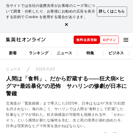
当サイトでは当社の提携先等がお客様のニーズ等につ
いて調査・分析したり、お客様にお勧めの広告を表示
詳しくはこちら
する目的で Cookie を使用する場合があります。
×
無料会員登録
ログイン
新着
ランキング
ニュース
特集
ビジネス
2025.11.05
ニュース
人間は「食料」、だから貯蔵する――狂犬病×ヒ
グマ“最凶暴化”の恐怖 サハリンの惨劇が日本に
警鐘
北海道が「緊急銃猟」まで導入した2025年、日本はもはや“共生”の幻想
を許されない。海の向こう、サハリンでは人間を“食料として貯蔵”した
狂暴なヒグマが現れた。狂犬病感染の可能性も指摘される中、「かわい
そう」という感情が新たな犠牲を生む。生と死の境界が崩れ始めた今、
日本は現実的なヒグマ対策を急がねばならない。