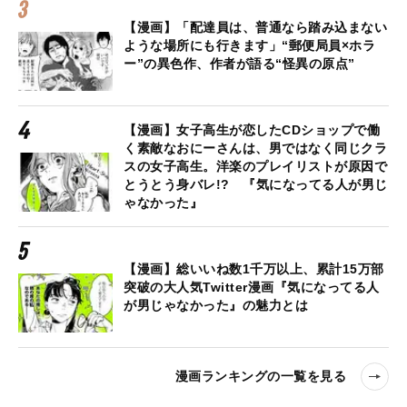
【漫画】「配達員は、普通なら踏み込まない
ような場所にも行きます」“郵便局員×ホラ
ー”の異色作、作者が語る“怪異の原点”
【漫画】女子高生が恋したCDショップで働
く素敵なおにーさんは、男ではなく同じクラ
スの女子高生。洋楽のプレイリストが原因で
とうとう身バレ!? 『気になってる人が男じ
ゃなかった』
【漫画】総いいね数1千万以上、累計15万部
突破の大人気Twitter漫画『気になってる人
が男じゃなかった』の魅力とは
漫画ランキングの一覧を見る