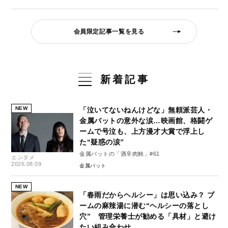
会員限定記事一覧を見る
新着記事
NEW
「泣いてないねんけどな」無頼派芸人・
金属バットの意外な涙…映画館、格闘ゲ
ームで号泣も、上方漫才大賞で浮上し
た“疑惑の涙”
金属バットの「酒辛肉鮪」#61
エンタメ
2026.08.09
金属バット
NEW
「春雨だからヘルシー」は思い込み？ ブ
ームの麻辣湯に潜む“ヘルシーの落とし
穴” 管理栄養士が勧める「具材」と避け
たい組み合わせ