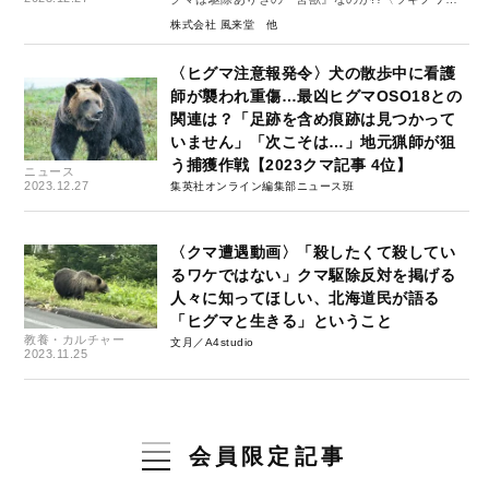
マ編〉
株式会社 風来堂
〈ヒグマ注意報発令〉犬の散歩中に看護
師が襲われ重傷…最凶ヒグマOSO18との
関連は？「足跡を含め痕跡は見つかって
いません」「次こそは…」地元猟師が狙
う捕獲作戦【2023クマ記事 4位】
ニュース
2023.12.27
集英社オンライン編集部ニュース班
〈クマ遭遇動画〉「殺したくて殺してい
るワケではない」クマ駆除反対を掲げる
人々に知ってほしい、北海道民が語る
「ヒグマと生きる」ということ
教養・カルチャー
文月／A4studio
2023.11.25
会員限定記事