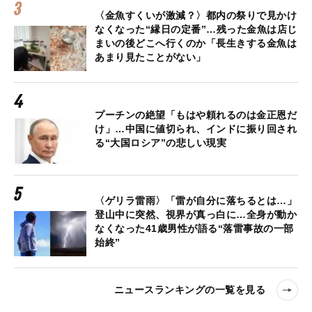
〈金魚すくいが激減？〉都内の祭りで見かけ
なくなった“縁日の定番”…残った金魚は店じ
まいの後どこへ行くのか「長生きする金魚は
あまり見たことがない」
プーチンの絶望「もはや頼れるのは金正恩だ
け」…中国に値切られ、インドに振り回され
る“大国ロシア”の悲しい現実
〈ゲリラ雷雨〉「雷が自分に落ちるとは…」
登山中に突然、視界が真っ白に…全身が動か
なくなった41歳男性が語る“落雷事故の一部
始終”
ニュースランキングの一覧を見る