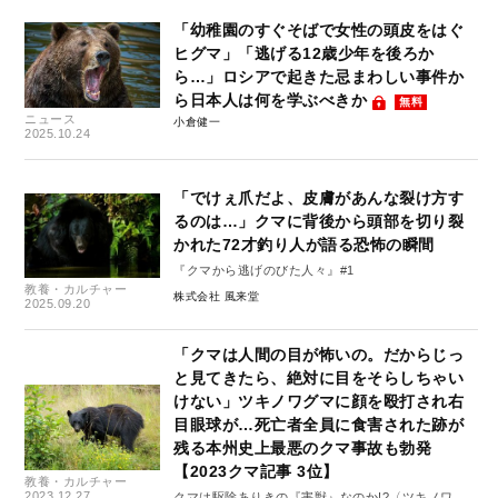
「幼稚園のすぐそばで女性の頭皮をはぐ
ヒグマ」「逃げる12歳少年を後ろか
ら…」ロシアで起きた忌まわしい事件か
ら日本人は何を学ぶべきか
無料
ニュース
小倉健一
2025.10.24
「でけぇ爪だよ、皮膚があんな裂け方す
るのは…」クマに背後から頭部を切り裂
かれた72才釣り人が語る恐怖の瞬間
『クマから逃げのびた人々』#1
教養・カルチャー
株式会社 風来堂
2025.09.20
「クマは人間の目が怖いの。だからじっ
と見てきたら、絶対に目をそらしちゃい
けない」ツキノワグマに顔を殴打され右
目眼球が…死亡者全員に食害された跡が
残る本州史上最悪のクマ事故も勃発
【2023クマ記事 3位】
教養・カルチャー
2023.12.27
クマは駆除ありきの『害獣』なのか!?〈ツキノワグ