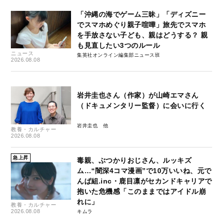
「沖縄の海でゲーム三昧」「ディズニー
でスマホめぐり親子喧嘩」旅先でスマホ
を手放さない子ども、親はどうする？ 親
も見直したい3つのルール
ニュース
集英社オンライン編集部ニュース班
2026.08.08
岩井圭也さん（作家）が山崎エマさん
（ドキュメンタリー監督）に会いに行く
岩井圭也
教養・カルチャー
2026.08.08
急上昇
毒親、ぶつかりおじさん、ルッキズ
ム…“闇深4コマ漫画”で10万いいね、元で
んぱ組.inc・鹿目凛がセカンドキャリアで
抱いた危機感「このままではアイドル崩
れに」
教養・カルチャー
2026.08.08
キムラ