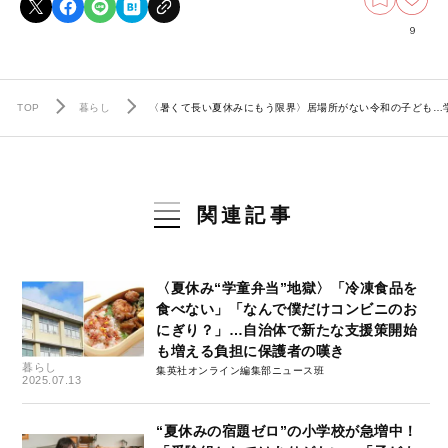
9
TOP
暮らし
〈暑くて長い夏休みにもう限界〉居場所がない令和の子ども…
関連記事
〈夏休み“学童弁当”地獄〉「冷凍食品を
食べない」「なんで僕だけコンビニのお
にぎり？」…自治体で新たな支援策開始
も増える負担に保護者の嘆き
暮らし
集英社オンライン編集部ニュース班
2025.07.13
“夏休みの宿題ゼロ”の小学校が急増中！