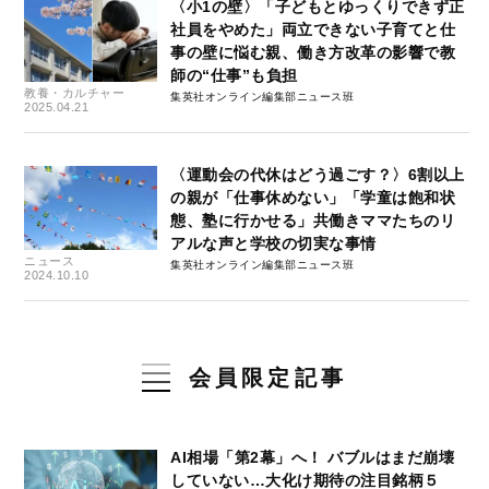
〈小1の壁〉「子どもとゆっくりできず正
社員をやめた」両立できない子育てと仕
事の壁に悩む親、働き方改革の影響で教
師の“仕事”も負担
教養・カルチャー
集英社オンライン編集部ニュース班
2025.04.21
〈運動会の代休はどう過ごす？〉6割以上
の親が「仕事休めない」「学童は飽和状
態、塾に行かせる」共働きママたちのリ
アルな声と学校の切実な事情
ニュース
集英社オンライン編集部ニュース班
2024.10.10
会員限定記事
AI相場「第2幕」へ！ バブルはまだ崩壊
していない…大化け期待の注目銘柄５