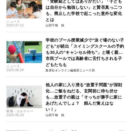
「受験組としてはありがたい」「子ども
は自分から勉強しない」と賛否真っ二つ
も、廃止した学校で起こった意外な変化
とは
ニュース
2025.07.12
山田千穂
学校のプール授業減少で“泳ぐ場のない子
ども”が続出「スイミングスクールの予約
も30人の“キャンセル待ち”」と嘆く親…
市民プールでは高齢者に舌打ちされる子
どもたちも
ニュース
2025.06.28
集英社オンライン編集部ニュース班
他人の家に入り浸る“放置子問題”が深刻
化…ご飯をねだる、玄関前に待ち伏せ
も…放置子の親は「そっちが勝手に家に
あげたんでしょ？ 頼んだ覚えはな
い！」
教養・カルチャー
2025.06.29
山田千穂