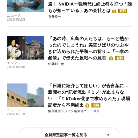
選！ NVIDIA一強時代に終止符を打つ「誰
もが知っている」あの会社とは
有料
ニュース
石井僚一
2026.08.03
「あの時、広島の人たちは、もっと熱か
ったのでしょうね」美空ひばりのつぶや
きに込められた平和への祈り…『一本の
鉛筆』で伝えた反戦への意志
有料
エンタメ
佐藤剛
2025.08.06
「日経に紹介してほしい」が合言葉に…
新聞社の“記者流出ドミノ”が止まらな
い 「TikToker化まで求められた」現場
記者から不満続出
有料
ニュース
集英社オンライン編集部ニュース班
2026.07.18
会員限定記事一覧を見る