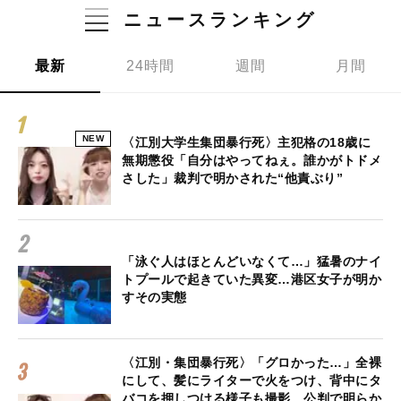
ニュースランキング
最新
24時間
週間
月間
NEW
〈江別大学生集団暴行死〉主犯格の18歳に
無期懲役「自分はやってねぇ。誰かがトドメ
さした」裁判で明かされた“他責ぶり”
「泳ぐ人はほとんどいなくて…」猛暑のナイ
トプールで起きていた異変…港区女子が明か
すその実態
〈江別・集団暴行死〉「グロかった…」全裸
にして、髪にライターで火をつけ、背中にタ
バコを押しつける様子も撮影…公判で明らか