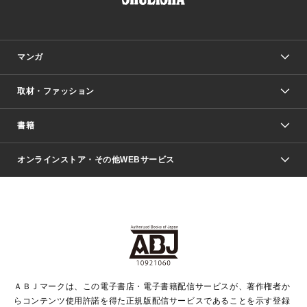
マンガ
取材・ファッション
少年マンガ
週刊少年ジャンプ
書籍
ファッション・美容
青年マンガ
ジャンプSQ.
Seventeen
週刊ヤングジャンプ
オンラインストア・その他WEBサービス
文芸・文庫・総合
芸能・情報・スポーツ
少女マンガ
Vジャンプ
non-no Web
ヤングジャンプ定期購読デジタル
すばる
Myojo
オンラインストア
りぼん
学芸・ノンフィクション・新書
最強ジャンプ
女性マンガ
@BAILA
ヤンジャン＋
小説すばる
週プレNEWS
マーガレット
集英社OTOコンテンツ
集英社 学芸編集部
少年ジャンプ＋
その他WEBサービス
クッキー
ライトノベル・ノベライズ
MAQUIA ONLINE
となりのヤングジャンプ
集英社 文芸ステーション
週プレ グラジャパ！
別冊マーガレット
SHUEISHA MANGA-ART HERITAGE
集英社 ビジネス書
ゼブラック
ココハナ
SHUEISHA ADNAVI
SPUR.JP
集英社Webマガジン Cobalt
グランドジャンプ
web 集英社文庫
キッズ
web Sportiva
マンガMee
ジャンプキャラクターズストア
集英社新書
ジャンプルーキー！
月刊オフィスユー
ＡＢＪマークは、この電子書店・電子書籍配信サービスが、著作権者か
EDITOR'S LAB
LEE
集英社オレンジ文庫
ウルトラジャンプ
青春と読書
パラスポ＋！
らコンテンツ使用許諾を得た正規版配信サービスであることを示す登録
集英社みらい文庫
リマコミ＋
HAPPY PLUS STORE