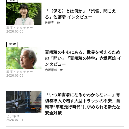
「〈保る〉とは何か」『汽笛、聞こえ
る』佐藤雫 インタビュー
佐藤雫
教養・カルチャー
2026.08.08
NEW
宮﨑駿の中心にある、世界を考えるため
の「問い」『宮﨑駿の詩学』赤坂憲雄 イ
ンタビュー
赤坂憲雄
教養・カルチャー
2026.08.08
「いつ加害者になるかわからない…」青
切符導入で増す大型トラックの不安、自
転車“車道走行時代”に求められる新たな
安全対策
ビジネス
2026.07.21