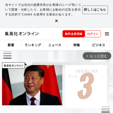
当サイトでは当社の提携先等がお客様のニーズ等につ
いて調査・分析したり、お客様にお勧めの広告を表示
詳しくはこちら
する目的で Cookie を使用する場合があります。
×
無料会員登録
ログイン
新着
ランキング
ニュース
特集
ビジネス
もっと読む
arrow_forward_ios