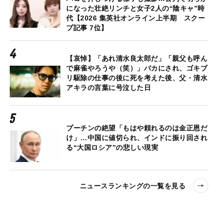
になった壮絶リンチと女子2人の“陰キャ”時
代【2026 集英社オンライン上半期 スクー
プ記事 7位】
【哀悼】「あれ清水良太郎だ」「親父も呼ん
で麻雀やろうや（笑）」バカにされ、ゴキブ
リ駆除の仕事の後に死を考えた後、父・清水
アキラの言葉に号泣した日
プーチンの絶望「もはや頼れるのは金正恩だ
け」…中国に値切られ、インドに振り回され
る“大国ロシア”の悲しい現実
ニュースランキングの一覧を見る