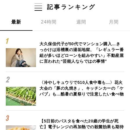
記事ランキング
最新
24時間
週間
月間
大久保佳代子が50代でマンション購入…き
っかけは浴槽裏の湯垢地獄、「レギュラー番
組が多いほどローンを組みやすい」不動産屋
に言われた“芸能人ならではの事情”
〈冷やしキュウリで510人食中毒も…〉花火
大会の「豚の丸焼き」、キッチンカーの「ケ
バブ」も…酷暑の夏祭りで注意したい食べ物
【5日前のパスタを食べた20歳の学生が死
亡】電子レンジの再加熱での殺菌効果も期待