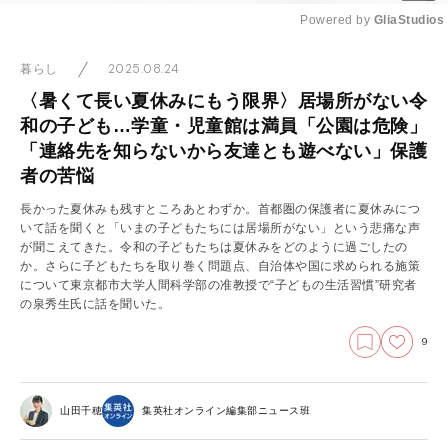
Powered by 
GliaStudios
Mute
2025.08.24
暮らし
〈暑くて長い夏休みにもう限界〉居場所がない令
和の子ども…学童・児童館は満員「公園は危険」
「連絡先を知らないから友達とも遊べない」保護
者の苦悩
長かった夏休みも残すところあとわずか。首都圏の保護者に夏休みにつ
いて話を聞くと「いまの子どもたちには居場所がない」という悲痛な声
が聞こえてきた。令和の子どもたちは夏休みをどのように過ごしたの
か。さらに子どもたちを取り巻く問題点、自治体や国に求められる施策
について東京都市大学人間科学部の准教授で“子どもの生活習慣”研究者
の泉秀生氏に話を聞いた。
9
山田千穂
集英社オンライン編集部ニュース班