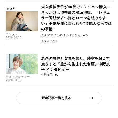
大久保佳代子が50代でマンション購入…
急上昇
きっかけは浴槽裏の湯垢地獄、「レギュ
ラー番組が多いほどローンを組みやす
い」不動産屋に言われた“芸能人ならでは
の事情”
エンタメ
大久保佳代子のほどほどな毎日#22
2026.08.08
大久保佳代子
名画の歴史と背景を知り、時空を超えて
旅をする『旅から生まれた名画』中野京
子 インタビュー
中野京子
教養・カルチャー
2026.08.08
新着記事一覧を見る