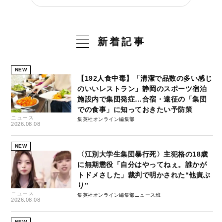
新着記事
NEW
【192人食中毒】「清潔で品数の多い感じ
のいいレストラン」静岡のスポーツ宿泊
施設内で集団発症…合宿・遠征の「集団
での食事」に知っておきたい予防策
ニュース
集英社オンライン編集部
2026.08.08
NEW
〈江別大学生集団暴行死〉主犯格の18歳
に無期懲役「自分はやってねぇ。誰かが
トドメさした」裁判で明かされた“他責ぶ
り”
ニュース
集英社オンライン編集部ニュース班
2026.08.08
NEW