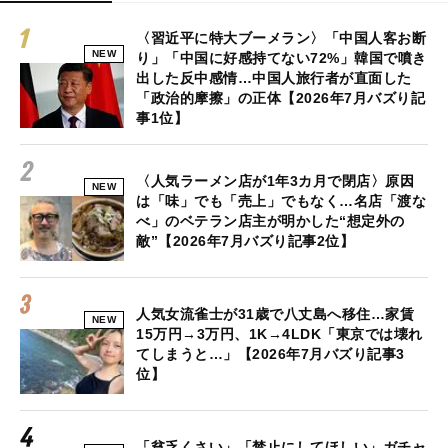
〈習近平に特大ブーメラン〉「中国人客お断
NEW
り」「中国に好感持てない72%」韓国で噴き
出した反中感情…中国人旅行者が直面した
「政治的摩擦」の正体【2026年7月バズり記
事1位】
〈人気ラーメン店が1年3カ月で閉店〉原因
NEW
は「味」でも「売上」でもなく…名店「渡な
べ」のベテラン店主が明かした“想定外の
敵”【2026年7月バズり記事2位】
人気女流雀士が31歳で八丈島へ移住…家賃
NEW
15万円→3万円、1K→4LDK「東京では壊れ
てしまうと…」【2026年7月バズり記事3
位】
「貧乏くさい」「禁止にしてほしい」ガチャ