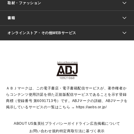
取材・ファッション
少年マンガ
週刊少年ジャンプ
書籍
ファッション・美容
青年マンガ
ジャンプSQ.
Seventeen
週刊ヤングジャンプ
オンラインストア・その他WEBサービス
文芸・文庫・総合
芸能・情報・スポーツ
少女マンガ
Vジャンプ
non-no Web
ヤングジャンプ定期購読デジタル
すばる
Myojo
オンラインストア
りぼん
学芸・ノンフィクション・新書
最強ジャンプ
女性マンガ
@BAILA
ヤンジャン＋
小説すばる
週プレNEWS
マーガレット
集英社OTOコンテンツ
集英社 学芸編集部
少年ジャンプ＋
その他WEBサービス
クッキー
ライトノベル・ノベライズ
MAQUIA ONLINE
となりのヤングジャンプ
集英社 文芸ステーション
週プレ グラジャパ！
別冊マーガレット
SHUEISHA MANGA-ART HERITAGE
集英社 ビジネス書
ゼブラック
ココハナ
SHUEISHA ADNAVI
SPUR.JP
集英社Webマガジン Cobalt
グランドジャンプ
web 集英社文庫
キッズ
web Sportiva
マンガMee
ジャンプキャラクターズストア
集英社新書
ジャンプルーキー！
月刊オフィスユー
ＡＢＪマークは、この電子書店・電子書籍配信サービスが、著作権者か
EDITOR'S LAB
LEE
集英社オレンジ文庫
ウルトラジャンプ
青春と読書
パラスポ＋！
らコンテンツ使用許諾を得た正規版配信サービスであることを示す登録
集英社みらい文庫
リマコミ＋
HAPPY PLUS STORE
集英社新書プラス
ジャンプTOON
商標（登録番号 第6091713号）です。ABJマークの詳細、ABJマークを
Marisol
シフォン文庫
アジア人物史
S-KIDS.LAND
マンガMeets
掲示しているサービスの一覧はこちら →
https://aebs.or.jp/
shueisha vox
よみタイ
S-MANGA
Web éclat
ダッシュエックス文庫
LEEマルシェ
kotoba
集英社ジャンプリミックス
ABOUT US
集英社プライバシーガイドライン
広告掲載について
T JAPAN:The New York Times Style Magazine
JUMP j BOOKS
お問い合わせ
規約
特定商取引法に基づく表示
SHOP Marisol
e!集英社
集英社コミック文庫