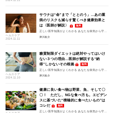
サウナは“命”まで「ととのう」…あの重
病のリスクも減らす驚くべき健康効果と
は〈医師が解説〉
無料
正しい医学知識がよくわかる あなたを病気から守る
ヘルスケア
10のルール #9
津川友介
2024.11.11
糖質制限ダイエットは絶対やってはいけ
ない３つの理由…医師が解説する“納
得”しかないその根拠
無料
正しい医学知識がよくわかる あなたを病気から守る
ヘルスケア
10のルール #8
津川友介
2024.11.10
健康に良い食べ物は野菜、魚、そして〇
〇！ ただし、NGな食べ方も。エビデン
スに基づいた“積極的に食べたいもの”は
コレだ
無料
正しい医学知識がよくわかる あなたを病気から守る
ヘルスケア