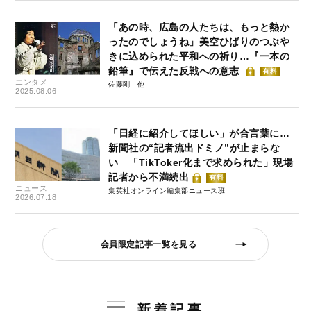
「あの時、広島の人たちは、もっと熱か
ったのでしょうね」美空ひばりのつぶや
きに込められた平和への祈り…『一本の
鉛筆』で伝えた反戦への意志
有料
エンタメ
佐藤剛
2025.08.06
「日経に紹介してほしい」が合言葉に…
新聞社の“記者流出ドミノ”が止まらな
い 「TikToker化まで求められた」現場
記者から不満続出
有料
ニュース
集英社オンライン編集部ニュース班
2026.07.18
会員限定記事一覧を見る
新着記事