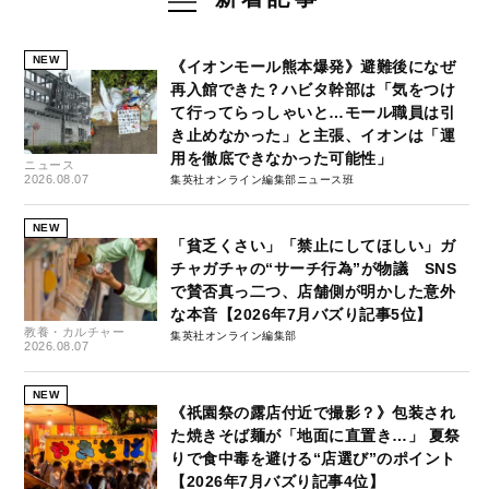
NEW
《イオンモール熊本爆発》避難後になぜ
再入館できた？ハビタ幹部は「気をつけ
て行ってらっしゃいと…モール職員は引
き止めなかった」と主張、イオンは「運
用を徹底できなかった可能性」
ニュース
2026.08.07
集英社オンライン編集部ニュース班
NEW
「貧乏くさい」「禁止にしてほしい」ガ
チャガチャの“サーチ行為”が物議 SNS
で賛否真っ二つ、店舗側が明かした意外
な本音【2026年7月バズり記事5位】
教養・カルチャー
集英社オンライン編集部
2026.08.07
NEW
《祇園祭の露店付近で撮影？》包装され
た焼きそば麺が「地面に直置き…」 夏祭
りで食中毒を避ける“店選び”のポイント
【2026年7月バズり記事4位】