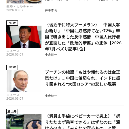
教養・カルチャー
2026.08.07
井手隊長
NEW
〈習近平に特大ブーメラン〉「中国人客
お断り」「中国に好感持てない72%」韓
国で噴き出した反中感情…中国人旅行者
が直面した「政治的摩擦」の正体【2026
年7月バズり記事1位】
ニュース
2026.08.07
小倉健一
NEW
プーチンの絶望「もはや頼れるのは金正
恩だけ」…中国に値切られ、インドに振
り回される“大国ロシア”の悲しい現実
ニュース
小倉健一
2026.08.07
急上昇
〈満員山手線にベビーカーで炎上〉「折
りたたまず乗車できる」はずなのに「避
けるべき」「みんなで守るもの」と賛