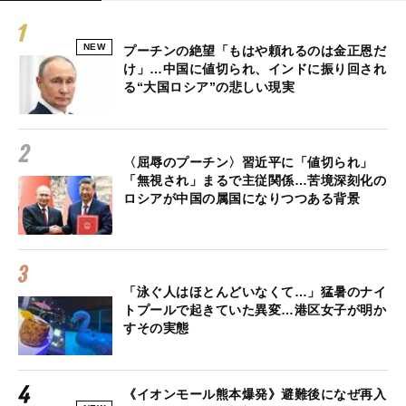
NEW
プーチンの絶望「もはや頼れるのは金正恩だ
け」…中国に値切られ、インドに振り回され
る“大国ロシア”の悲しい現実
〈屈辱のプーチン〉習近平に「値切られ」
「無視され」まるで主従関係…苦境深刻化の
ロシアが中国の属国になりつつある背景
「泳ぐ人はほとんどいなくて…」猛暑のナイ
トプールで起きていた異変…港区女子が明か
すその実態
《イオンモール熊本爆発》避難後になぜ再入