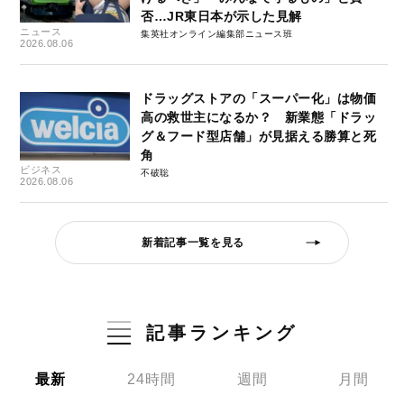
否…JR東日本が示した見解
ニュース
集英社オンライン編集部ニュース班
2026.08.06
ドラッグストアの「スーパー化」は物価
高の救世主になるか？ 新業態「ドラッ
グ＆フード型店舗」が見据える勝算と死
角
ビジネス
不破聡
2026.08.06
新着記事一覧を見る
記事ランキング
最新
24時間
週間
月間