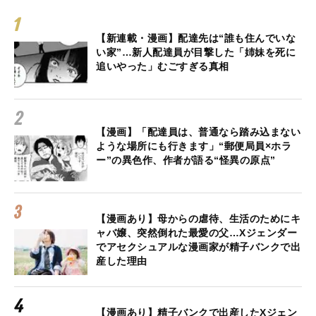
【新連載・漫画】配達先は“誰も住んでいな
い家”…新人配達員が目撃した「姉妹を死に
追いやった」むごすぎる真相
【漫画】「配達員は、普通なら踏み込まない
ような場所にも行きます」“郵便局員×ホラ
ー”の異色作、作者が語る“怪異の原点”
【漫画あり】母からの虐待、生活のためにキ
ャバ嬢、突然倒れた最愛の父…Xジェンダー
でアセクシュアルな漫画家が精子バンクで出
産した理由
【漫画あり】精子バンクで出産したXジェン