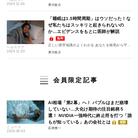
10のルール #6
2024.11.06
津川友介
「睡眠は1.5時間周期」はウソだった！な
ぜ私たちはスッキリと起きられないの
か…エビデンスをもとに医師が解説
無料
正しい医学知識がよくわかる あなたを病気から守る
ヘルスケア
10のルール #5
2024.11.03
津川友介
会員限定記事
AI相場「第2幕」へ！ バブルはまだ崩壊
していない…大化け期待の注目銘柄５
選！ NVIDIA一強時代に終止符を打つ「誰
もが知っている」あの会社とは
有料
ニュース
石井僚一
2026.08.03