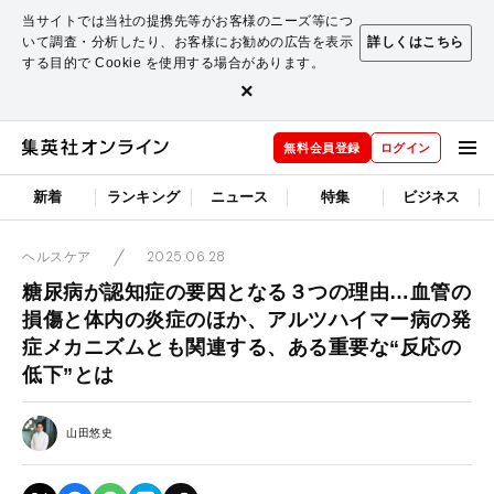
当サイトでは当社の提携先等がお客様のニーズ等につ
いて調査・分析したり、お客様にお勧めの広告を表示
詳しくはこちら
する目的で Cookie を使用する場合があります。
×
無料会員登録
ログイン
新着
ランキング
ニュース
特集
ビジネス
2025.06.28
ヘルスケア
糖尿病が認知症の要因となる３つの理由…血管の
損傷と体内の炎症のほか、アルツハイマー病の発
症メカニズムとも関連する、ある重要な“反応の
低下”とは
山田悠史