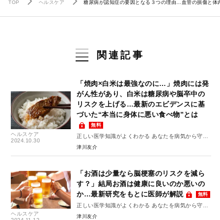
TOP
ヘルスケア
糖尿病が認知症の要因となる３つの理由…血管の損傷と体
関連記事
「焼肉×白米は最強なのに…」焼肉には発
がん性があり、白米は糖尿病や脳卒中の
リスクを上げる…最新のエビデンスに基
づいた“本当に身体に悪い食べ物”とは
無料
ヘルスケア
正しい医学知識がよくわかる あなたを病気から守る
2024.10.30
10のルール #1
津川友介
「お酒は少量なら脳梗塞のリスクを減ら
す？」結局お酒は健康に良いのか悪いの
か…最新研究をもとに医師が解説
無料
正しい医学知識がよくわかる あなたを病気から守る
ヘルスケア
10のルール #10
津川友介
2024.11.12