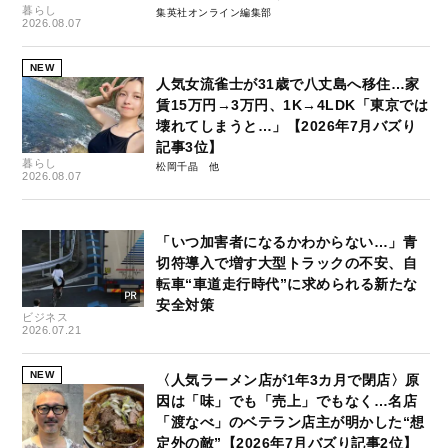
暮らし
集英社オンライン編集部
2026.08.07
NEW
人気女流雀士が31歳で八丈島へ移住…家
賃15万円→3万円、1K→4LDK「東京では
壊れてしまうと…」【2026年7月バズり
記事3位】
暮らし
松岡千晶
2026.08.07
「いつ加害者になるかわからない…」青
切符導入で増す大型トラックの不安、自
転車“車道走行時代”に求められる新たな
安全対策
ビジネス
2026.07.21
NEW
〈人気ラーメン店が1年3カ月で閉店〉原
因は「味」でも「売上」でもなく…名店
「渡なべ」のベテラン店主が明かした“想
定外の敵”【2026年7月バズり記事2位】