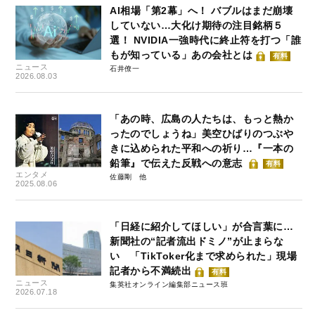
AI相場「第2幕」へ！ バブルはまだ崩壊
していない…大化け期待の注目銘柄５
選！ NVIDIA一強時代に終止符を打つ「誰
もが知っている」あの会社とは
有料
ニュース
石井僚一
2026.08.03
「あの時、広島の人たちは、もっと熱か
ったのでしょうね」美空ひばりのつぶや
きに込められた平和への祈り…『一本の
鉛筆』で伝えた反戦への意志
有料
エンタメ
佐藤剛
2025.08.06
「日経に紹介してほしい」が合言葉に…
新聞社の“記者流出ドミノ”が止まらな
い 「TikToker化まで求められた」現場
記者から不満続出
有料
ニュース
集英社オンライン編集部ニュース班
2026.07.18