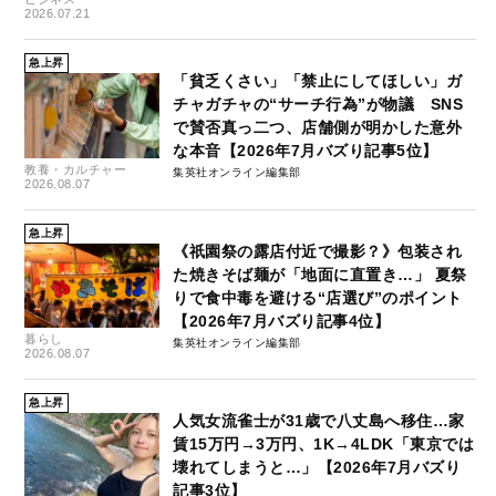
2026.07.21
急上昇
「貧乏くさい」「禁止にしてほしい」ガ
チャガチャの“サーチ行為”が物議 SNS
で賛否真っ二つ、店舗側が明かした意外
な本音【2026年7月バズり記事5位】
教養・カルチャー
集英社オンライン編集部
2026.08.07
急上昇
《祇園祭の露店付近で撮影？》包装され
た焼きそば麺が「地面に直置き…」 夏祭
りで食中毒を避ける“店選び”のポイント
【2026年7月バズり記事4位】
暮らし
集英社オンライン編集部
2026.08.07
急上昇
人気女流雀士が31歳で八丈島へ移住…家
賃15万円→3万円、1K→4LDK「東京では
壊れてしまうと…」【2026年7月バズり
記事3位】