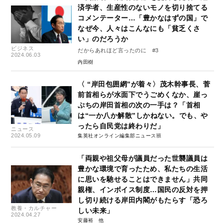
済学者、生産性のないモノを切り捨てる
コメンテーター…「豊かなはずの国」で
なぜ今、人々はこんなにも「貧乏くさ
い」のだろうか
ビジネス
だからあれほど言ったのに #3
2024.06.03
内田樹
〈 “岸田包囲網”が着々〉茂木幹事長、菅
前首相らが水面下でうごめくなか、崖っ
ぷちの岸田首相の次の一手は？「首相
は“一か八か解散”しかねない。でも、や
ったら自民党は終わりだ」
ニュース
2024.05.09
集英社オンライン編集部ニュース班
「両親や祖父母が議員だった世襲議員は
豊かな環境で育ったため、私たちの生活
に思いを馳せることはできません」共同
親権、インボイス制度…国民の反対を押
し切り続ける岸田内閣がもたらす「恐ろ
教養・カルチャー
しい未来」
2024.04.27
安藤裕