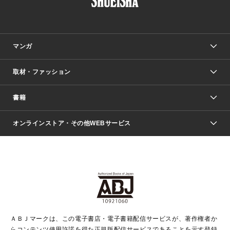
マンガ
取材・ファッション
少年マンガ
週刊少年ジャンプ
書籍
ファッション・美容
青年マンガ
ジャンプSQ.
Seventeen
週刊ヤングジャンプ
オンラインストア・その他WEBサービス
文芸・文庫・総合
芸能・情報・スポーツ
少女マンガ
Vジャンプ
non-no Web
ヤングジャンプ定期購読デジタル
すばる
Myojo
オンラインストア
りぼん
学芸・ノンフィクション・新書
最強ジャンプ
女性マンガ
@BAILA
ヤンジャン＋
小説すばる
週プレNEWS
マーガレット
集英社OTOコンテンツ
集英社 学芸編集部
少年ジャンプ＋
その他WEBサービス
クッキー
ライトノベル・ノベライズ
MAQUIA ONLINE
となりのヤングジャンプ
集英社 文芸ステーション
週プレ グラジャパ！
別冊マーガレット
SHUEISHA MANGA-ART HERITAGE
集英社 ビジネス書
ゼブラック
ココハナ
SHUEISHA ADNAVI
SPUR.JP
集英社Webマガジン Cobalt
グランドジャンプ
web 集英社文庫
キッズ
web Sportiva
マンガMee
ジャンプキャラクターズストア
集英社新書
ジャンプルーキー！
月刊オフィスユー
ＡＢＪマークは、この電子書店・電子書籍配信サービスが、著作権者か
EDITOR'S LAB
LEE
集英社オレンジ文庫
ウルトラジャンプ
青春と読書
パラスポ＋！
らコンテンツ使用許諾を得た正規版配信サービスであることを示す登録
集英社みらい文庫