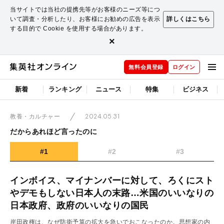
当サイトでは当社の提携先等がお客様のニーズ等につ
いて調査・分析したり、お客様にお勧めの広告を表示
詳しくはこちら
する目的で Cookie を使用する場合があります。
×
無料会員登録
ログイン
新着
ランキング
ニュース
特集
ビジネス
2024.05.31
教養・カルチャー
だからあれほど言ったのに
#1
#2
#3
インボイス、マイナンバーに対して、ろくにスト
やデモもしない日本人の末路…米国のいいなりの
日本政府、政府のいいなりの国民
岸田政権は、なぜ防衛予算の拡大を急いでおこなったのか。思想家の内