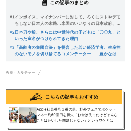
この記事のまとめ
#1
インボイス、マイナンバーに対して、ろくにストやデモ
もしない日本人の末路…米国のいいなりの日本政府、政
府のいいなりの国民
#2
日本刀や船、さらには中世時代の子どもに「〇〇丸」と
いった童名がつけられてきた理由
#3
「高齢者の集団自決」を提言した若い経済学者、生産性
のないモノを切り捨てるコメンテーター…「豊かなはず
の国」でなぜ今、人々はこんなにも「貧乏くさい」のだ
ろうか
教養・カルチャー
こちらの記事もおすすめ
Apple社員番号１番の男、野外フェスでポケット
マネー約60億円を損失「お金は失ったけどそんな
ことはたいした問題じゃない」というワケとは