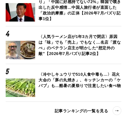
り」「中国に好感持てない72%」韓国で噴き
出した反中感情…中国人旅行者が直面した
「政治的摩擦」の正体【2026年7月バズり記
事1位】
〈人気ラーメン店が1年3カ月で閉店〉原因
は「味」でも「売上」でもなく…名店「渡な
べ」のベテラン店主が明かした“想定外の
敵”【2026年7月バズり記事2位】
〈冷やしキュウリで510人食中毒も…〉花火
大会の「豚の丸焼き」、キッチンカーの「ケ
バブ」も…酷暑の夏祭りで注意したい食べ物
記事ランキングの一覧を見る