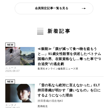
会員限定記事一覧を見る
新着記事
NEW
≪飯能≫「腹が減って食べ物を盗もう
と…」91歳女性殺害を供述したベトナム
国籍の男、在留資格なし…奪った車で“3
台追突”の逃走劇
ニュース
集英社オンライン編集部ニュース班
2026.08.07
NEW
「昔の私なら絶対に言えなかった」ELT
持田香織が明かす「嫌いなもの」を口に
するようになった理由
持田香織の現在地#2
エンタメ
黒島暁生
2026.08.07