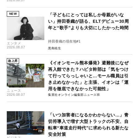
NEW
「子どもにとっては私しか母親がいな
い」持田香織が語る、ELTデビュー30周
年と“歌手”よりも大切にしたかった時間
持田香織の現在地#1
エンタメ
2026.08.07
黒島暁生
急上昇
《イオンモール熊本爆発》避難後になぜ
再入館できた？ハビタ幹部は「気をつけ
て行ってらっしゃいと…モール職員は引
き止めなかった」と主張、イオンは「運
用を徹底できなかった可能性」
ニュース
2026.08.07
集英社オンライン編集部ニュース班
「いつ加害者になるかわからない…」青
切符導入で増す大型トラックの不安、自
転車“車道走行時代”に求められる新たな
安全対策
ビジネス