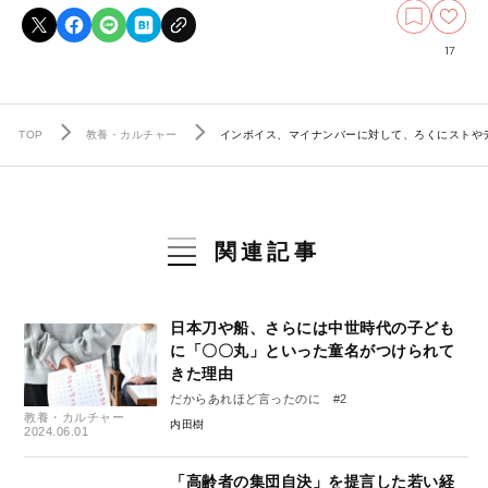
17
TOP
教養・カルチャー
インボイス、マイナンバーに対して、ろくにストや
関連記事
日本刀や船、さらには中世時代の子ども
に「〇〇丸」といった童名がつけられて
きた理由
だからあれほど言ったのに #2
教養・カルチャー
内田樹
2024.06.01
「高齢者の集団自決」を提言した若い経