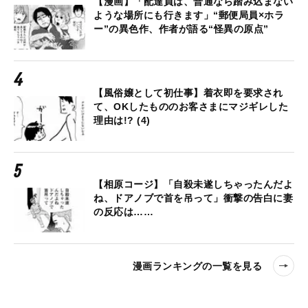
【漫画】「配達員は、普通なら踏み込まない
ような場所にも行きます」“郵便局員×ホラ
ー”の異色作、作者が語る“怪異の原点”
【風俗嬢として初仕事】着衣即を要求され
て、OKしたもののお客さまにマジギレした
理由は!? (4)
【相原コージ】「自殺未遂しちゃったんだよ
ね、ドアノブで首を吊って」衝撃の告白に妻
の反応は……
漫画ランキングの一覧を見る