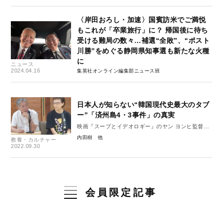
〈岸田おろし・加速〉国賓訪米でご満悦
もこれが「卒業旅行」に？ 帰国後に待ち
受ける難局の数々…補選“全敗”、“ポスト
川勝”をめぐる静岡県知事選も新たな火種
に
ニュース
2024.04.16
集英社オンライン編集部ニュース班
日本人が知らない“韓国現代史最大のタブ
ー”「済州島4・3事件」の真実
映画『スープとイデオロギー』のヤン ヨンヒ監督に
内田樹が聞く
内田樹
教養・カルチャー
2022.09.30
会員限定記事