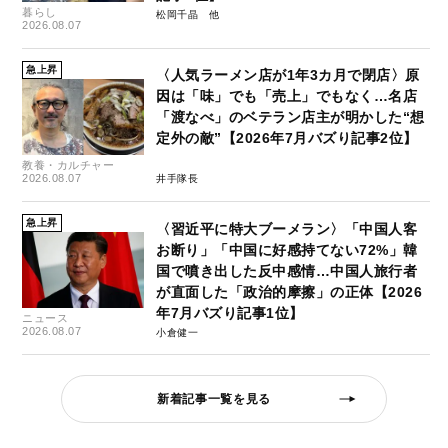
暮らし
松岡千晶
2026.08.07
急上昇
〈人気ラーメン店が1年3カ月で閉店〉原
因は「味」でも「売上」でもなく…名店
「渡なべ」のベテラン店主が明かした“想
定外の敵”【2026年7月バズり記事2位】
教養・カルチャー
2026.08.07
井手隊長
急上昇
〈習近平に特大ブーメラン〉「中国人客
お断り」「中国に好感持てない72%」韓
国で噴き出した反中感情…中国人旅行者
が直面した「政治的摩擦」の正体【2026
年7月バズり記事1位】
ニュース
2026.08.07
小倉健一
新着記事一覧を見る