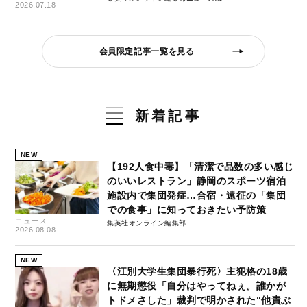
2026.07.18
会員限定記事一覧を見る
新着記事
NEW
【192人食中毒】「清潔で品数の多い感じ
のいいレストラン」静岡のスポーツ宿泊
施設内で集団発症…合宿・遠征の「集団
での食事」に知っておきたい予防策
ニュース
集英社オンライン編集部
2026.08.08
NEW
〈江別大学生集団暴行死〉主犯格の18歳
に無期懲役「自分はやってねぇ。誰かが
トドメさした」裁判で明かされた“他責ぶ