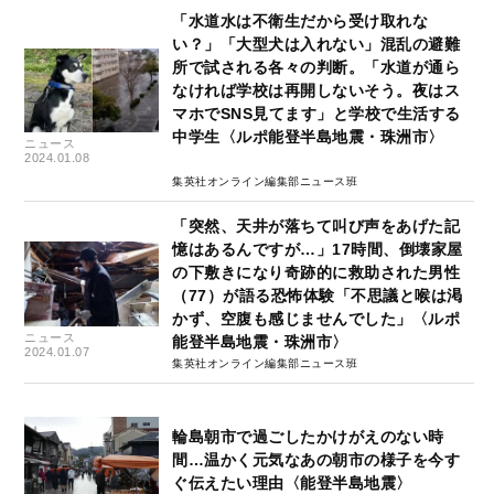
「水道水は不衛生だから受け取れな
い？」「大型犬は入れない」混乱の避難
所で試される各々の判断。「水道が通ら
なければ学校は再開しないそう。夜はス
マホでSNS見てます」と学校で生活する
中学生〈ルポ能登半島地震・珠洲市〉
ニュース
2024.01.08
集英社オンライン編集部ニュース班
「突然、天井が落ちて叫び声をあげた記
憶はあるんですが…」17時間、倒壊家屋
の下敷きになり奇跡的に救助された男性
（77）が語る恐怖体験「不思議と喉は渇
かず、空腹も感じませんでした」〈ルポ
ニュース
能登半島地震・珠洲市〉
2024.01.07
集英社オンライン編集部ニュース班
輪島朝市で過ごしたかけがえのない時
間…温かく元気なあの朝市の様子を今す
ぐ伝えたい理由〈能登半島地震〉