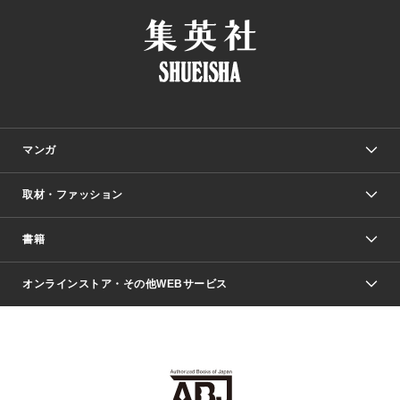
マンガ
取材・ファッション
少年マンガ
週刊少年ジャンプ
書籍
ファッション・美容
青年マンガ
ジャンプSQ.
Seventeen
週刊ヤングジャンプ
オンラインストア・その他WEBサービス
文芸・文庫・総合
芸能・情報・スポーツ
少女マンガ
Vジャンプ
non-no Web
ヤングジャンプ定期購読デジタル
すばる
Myojo
オンラインストア
りぼん
学芸・ノンフィクション・新書
最強ジャンプ
女性マンガ
@BAILA
ヤンジャン＋
小説すばる
週プレNEWS
マーガレット
集英社OTOコンテンツ
集英社 学芸編集部
少年ジャンプ＋
その他WEBサービス
クッキー
ライトノベル・ノベライズ
MAQUIA ONLINE
となりのヤングジャンプ
集英社 文芸ステーション
週プレ グラジャパ！