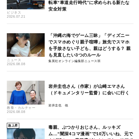
転車“車道走行時代”に求められる新たな
安全対策
ビジネス
2026.07.21
「沖縄の海でゲーム三昧」「ディズニー
でスマホめぐり親子喧嘩」旅先でスマホ
を手放さない子ども、親はどうする？ 親
も見直したい3つのルール
ニュース
集英社オンライン編集部ニュース班
2026.08.08
岩井圭也さん（作家）が山崎エマさん
（ドキュメンタリー監督）に会いに行く
岩井圭也
教養・カルチャー
2026.08.08
急上昇
毒親、ぶつかりおじさん、ルッキズ
ム…“闇深4コマ漫画”で10万いいね、元で