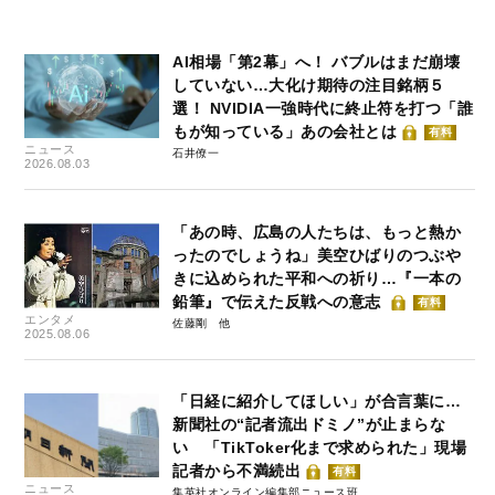
AI相場「第2幕」へ！ バブルはまだ崩壊
していない…大化け期待の注目銘柄５
選！ NVIDIA一強時代に終止符を打つ「誰
もが知っている」あの会社とは
有料
ニュース
石井僚一
2026.08.03
「あの時、広島の人たちは、もっと熱か
ったのでしょうね」美空ひばりのつぶや
きに込められた平和への祈り…『一本の
鉛筆』で伝えた反戦への意志
有料
エンタメ
佐藤剛
2025.08.06
「日経に紹介してほしい」が合言葉に…
新聞社の“記者流出ドミノ”が止まらな
い 「TikToker化まで求められた」現場
記者から不満続出
有料
ニュース
集英社オンライン編集部ニュース班