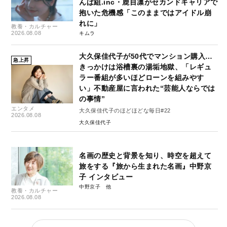
んぱ組.inc・鹿目凛がセカンドキャリアで
抱いた危機感「このままではアイドル崩
れに」
教養・カルチャー
2026.08.08
キムラ
大久保佳代子が50代でマンション購入…
急上昇
きっかけは浴槽裏の湯垢地獄、「レギュ
ラー番組が多いほどローンを組みやす
い」不動産屋に言われた“芸能人ならでは
の事情”
エンタメ
大久保佳代子のほどほどな毎日#22
2026.08.08
大久保佳代子
名画の歴史と背景を知り、時空を超えて
旅をする『旅から生まれた名画』中野京
子 インタビュー
中野京子
教養・カルチャー
2026.08.08