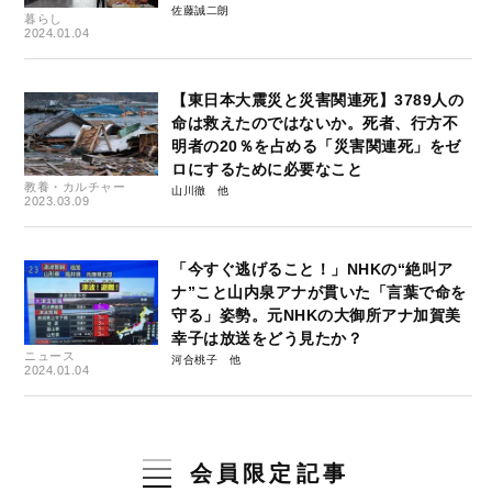
佐藤誠二朗
暮らし
2024.01.04
【東日本大震災と災害関連死】3789人の
命は救えたのではないか。死者、行方不
明者の20％を占める「災害関連死」をゼ
ロにするために必要なこと
教養・カルチャー
山川徹
2023.03.09
「今すぐ逃げること！」NHKの“絶叫ア
ナ”こと山内泉アナが貫いた「言葉で命を
守る」姿勢。元NHKの大御所アナ加賀美
幸子は放送をどう見たか？
ニュース
河合桃子
2024.01.04
会員限定記事