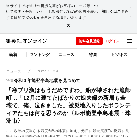
当サイトでは当社の提携先等がお客様のニーズ等につ
いて調査・分析したり、お客様にお勧めの広告を表示
詳しくはこちら
する目的で Cookie を使用する場合があります。
×
無料会員登録
ログイン
新着
ランキング
ニュース
特集
ビジネス
2024.01.09
ニュース
令和６年能登半島地震を見つめて
特集
「寒ブリ漁はもうだめですわ」船が壊された漁師
町…「12月に建てたばかりの娘夫婦の新居も全
壊で、俺、泣きました」被災地入りしたボランテ
ィアたちは何を思うのか〈ルポ能登半島地震・珠
洲市〉
ここ数年の度重なる震度6級の地震に加え、元日に最大震度7の激震に見
舞われた奥能登の石川県珠洲市。中でも津波による甚大な被害を受けた