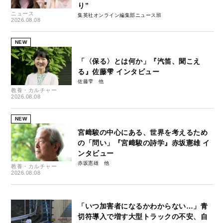
り”
ニュース
集英社オンライン編集部ニュース班
2026.08.08
NEW
「〈保る〉とは何か」『汽笛、聞こえ
る』佐藤雫 インタビュー
佐藤雫
教養・カルチャー
2026.08.08
NEW
宮﨑駿の中心にある、世界を考えるため
の「問い」『宮﨑駿の詩学』赤坂憲雄 イ
ンタビュー
赤坂憲雄
教養・カルチャー
2026.08.08
「いつ加害者になるかわからない…」青
切符導入で増す大型トラックの不安、自