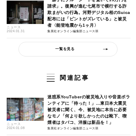
請求」。復興が進む七尾市で横行する詐
欺まがいの行為。河野デジタル相のSuica
配布には「ピントがズレている」と被災
者〈能登地震から1ヶ月〉
ニュース
2024.01.31
集英社オンライン編集部ニュース班
一覧を見る
関連記事
迷惑系YouTuberの被災地入りや音楽ボラ
ンティアに「待った！」…東日本大震災
被災者に聞く、今、被災地に本当に必要
なモノ「何より欲しかったのは靴下、喫
煙者はタバコ、洋服は新品を！」
ニュース
2024.01.08
集英社オンライン編集部ニュース班