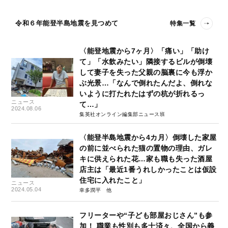
令和６年能登半島地震を見つめて
特集一覧
〈能登地震から7ヶ月〉「痛い」「助け
て」「水飲みたい」隣接するビルが倒壊
して妻子を失った父親の脳裏に今も浮か
ぶ光景…「なんで倒れたんだよ、倒れな
いように打たれたはずの杭が折れるっ
ニュース
て…」
2024.08.06
集英社オンライン編集部ニュース班
〈能登半島地震から4カ月〉倒壊した家屋
の前に並べられた猫の置物の理由、ガレ
キに供えられた花…家も職も失った酒屋
店主は「最近1番うれしかったことは仮設
住宅に入れたこと」
ニュース
2024.05.04
幸多潤平
フリーターや“子ども部屋おじさん”も参
加！ 職業も性別も多士済々、全国から義