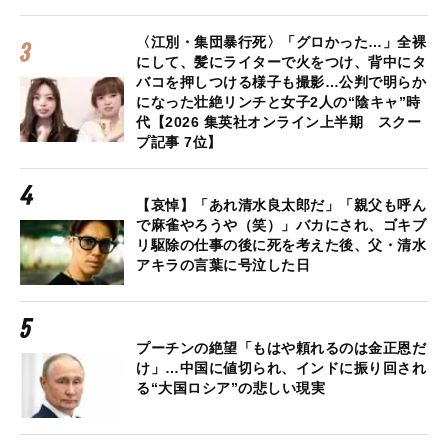
〈江別・集団暴行死〉「グロかった…」全裸
にして、髪にライターで火をつけ、背中にタ
バコを押しつける様子も撮影…公判で明らか
になった壮絶リンチと女子2人の“陰キャ”時
代【2026 集英社オンライン上半期 スクー
プ記事 7位】
【哀悼】「あれ清水良太郎だ」「親父も呼ん
で麻雀やろうや（笑）」バカにされ、ゴキブ
リ駆除の仕事の後に死を考えた後、父・清水
アキラの言葉に号泣した日
プーチンの絶望「もはや頼れるのは金正恩だ
け」…中国に値切られ、インドに振り回され
る“大国ロシア”の悲しい現実