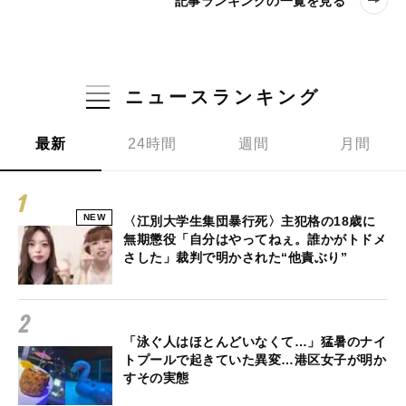
記事ランキングの一覧を見る
ニュースランキング
最新
24時間
週間
月間
NEW
〈江別大学生集団暴行死〉主犯格の18歳に
無期懲役「自分はやってねぇ。誰かがトドメ
さした」裁判で明かされた“他責ぶり”
「泳ぐ人はほとんどいなくて…」猛暑のナイ
トプールで起きていた異変…港区女子が明か
すその実態