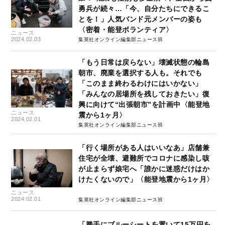
勇兵が続々…「今、自分たちにできるこ
とを！」人気バンド元メンバーの姿も
〈密着・能登ボランティア〉
ニュース
2024.02.03
集英社オンライン編集部ニュース班
「もう日常は戻らない」壊滅状態の輪島
朝市、廃業を選択する人も。それでも
「このまま終わるわけにはいかない」
「みんなの居場所を残しておきたい」復
興に向けて“出張朝市”を計画中〈能登地
ニュース
震から1ヶ月〉
2024.02.01
集英社オンライン編集部ニュース班
「行く場所がある人はいいなあ」店舗兼
住宅が全壊、避難所でコロナに感染し咳
が止まらず娘宅へ「誰かに迷惑だけはか
けたくないので」〈能登地震から1ヶ月〉
ニュース
2024.02.01
集英社オンライン編集部ニュース班
「勝手にブルーシートを置いて15万円を