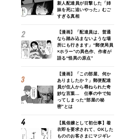
新人配達員が目撃した「姉
妹を死に追いやった」むご
すぎる真相
【漫画】「配達員は、普通
なら踏み込まないような場
所にも行きます」“郵便局員
×ホラー”の異色作、作者が
語る“怪異の原点”
【漫画】「この部屋、何か
ありましたか？」郵便配達
員が住人から尋ねられた奇
妙な言葉… 仕事の中で知
ってしまった“部屋の秘
密”とは
【風俗嬢として初仕事】着
衣即を要求されて、OKした
もののお客さまにマジギレ