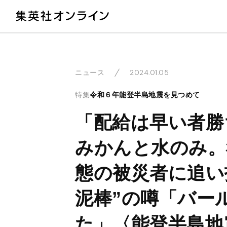
教
2024.01.05
ニュース
特集
令和６年能登半島地震を見つめて
「配給は早い者勝
みかんと水のみ。
態の被災者に追い
泥棒”の噂「バー
た」〈能登半島地