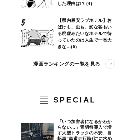
した理由は!? (4)
【県内最安ラブホテル】お
ばけも、虫も、変な客もい
る廃虚みたいなホテルで待
っていたのは人生で一番大
きな…(5)
漫画ランキングの一覧を見る
SPECIAL
「いつ加害者になるかわか
らない…」青切符導入で増
す大型トラックの不安、自
転車“車道走行時代”に求め