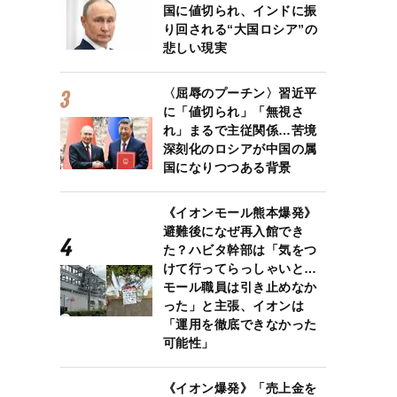
国に値切られ、インドに振
り回される“大国ロシア”の
悲しい現実
〈屈辱のプーチン〉習近平
に「値切られ」「無視さ
れ」まるで主従関係…苦境
深刻化のロシアが中国の属
国になりつつある背景
《イオンモール熊本爆発》
避難後になぜ再入館でき
た？ハビタ幹部は「気をつ
けて行ってらっしゃいと…
モール職員は引き止めなか
った」と主張、イオンは
「運用を徹底できなかった
可能性」
《イオン爆発》「売上金を