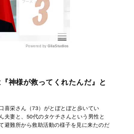
Powered by 
GliaStudios
M
u
t
は『神様が救ってくれたんだ』と
e
口喜栄さん（73）がとぼとぼと歩いてい
ん夫妻と、50代のタケチさんという男性と
て避難所から救助活動の様子を見に来たのだ