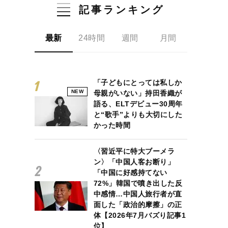
記事ランキング
最新
24時間
週間
月間
「子どもにとっては私しか
NEW
母親がいない」持田香織が
語る、ELTデビュー30周年
と“歌手”よりも大切にした
かった時間
〈習近平に特大ブーメラ
ン〉「中国人客お断り」
「中国に好感持てない
72%」韓国で噴き出した反
中感情…中国人旅行者が直
面した「政治的摩擦」の正
体【2026年7月バズり記事1
位】