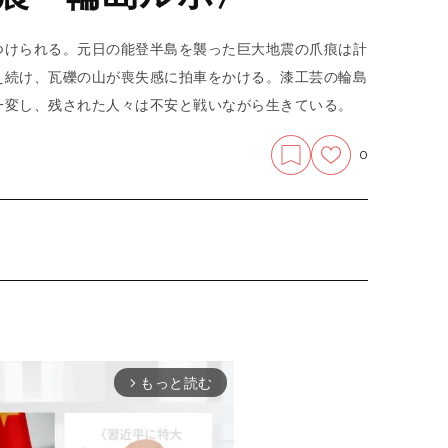
つけられる。元日の能登半島を襲った巨大地震の爪痕は計
え続け、瓦礫の山が喪失感に拍車をかける。漆工芸の輪島
一変し、残された人々は不安と戦いながら生きている。
0
もっと読む
arrow_forward_ios