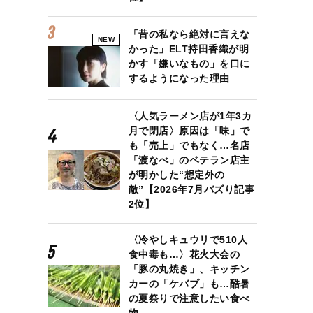
「昔の私なら絶対に言えな
NEW
かった」ELT持田香織が明
かす「嫌いなもの」を口に
するようになった理由
〈人気ラーメン店が1年3カ
月で閉店〉原因は「味」で
も「売上」でもなく…名店
「渡なべ」のベテラン店主
が明かした“想定外の
敵”【2026年7月バズり記事
2位】
〈冷やしキュウリで510人
食中毒も…〉花火大会の
「豚の丸焼き」、キッチン
カーの「ケバブ」も…酷暑
の夏祭りで注意したい食べ
物