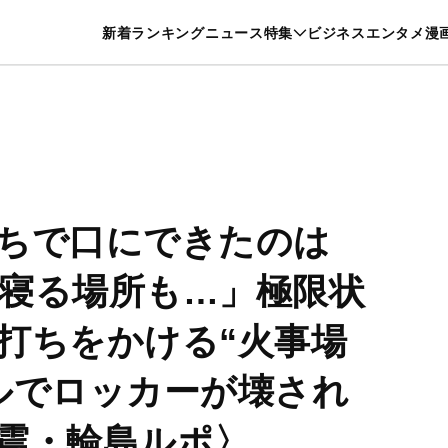
特集一覧を見る
漫画一覧を見る
新着
ランキング
ニュース
特集
ビジネス
エンタメ
漫
養・カルチャー
暮らし
スポーツ
ヘルスケア
美容
グルメ
ちで口にできたのは
寝る場所も…」極限状
打ちをかける“火事場
ルでロッカーが壊され
震・輪島ルポ〉