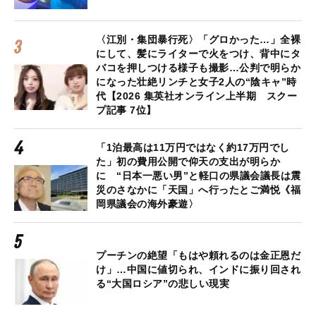
〈江別・集団暴行死〉「グロかった…」全裸
にして、髪にライターで火をつけ、背中にタ
バコを押しつける様子も撮影…公判で明らか
になった壮絶リンチと女子2人の“陰キャ”時
代【2026 集英社オンライン上半期 スクー
プ記事 7位】
「1泊最高は11万円ではなく約17万円でし
た」初の費用公開で仰天の支出が明らか
に “日本一悪い男”と軽口の県議会議長は震
災のさなかに「天国」へ行ったとご満悦《福
岡県議会の海外豪遊〉
プーチンの絶望「もはや頼れるのは金正恩だ
け」…中国に値切られ、インドに振り回され
る“大国ロシア”の悲しい現実