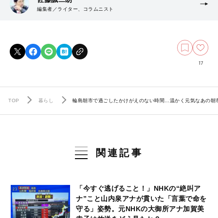
編集者／ライター、コラムニスト
17
TOP
暮らし
輪島朝市で過ごしたかけがえのない時間…温かく元気なあの朝
関連記事
「今すぐ逃げること！」NHKの“絶叫ア
ナ”こと山内泉アナが貫いた「言葉で命を
守る」姿勢。元NHKの大御所アナ加賀美