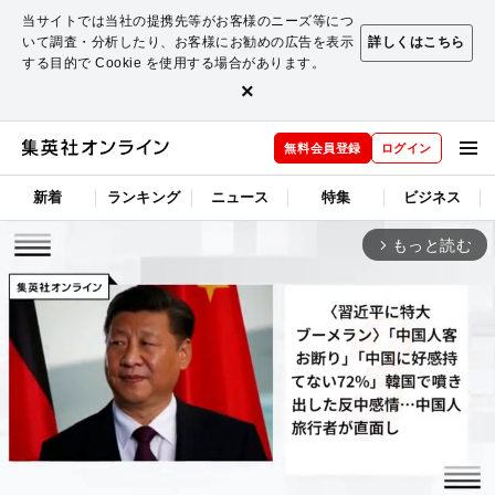
当サイトでは当社の提携先等がお客様のニーズ等につ
いて調査・分析したり、お客様にお勧めの広告を表示
詳しくはこちら
する目的で Cookie を使用する場合があります。
×
無料会員登録
ログイン
新着
ランキング
ニュース
特集
ビジネス
もっと読む
arrow_forward_ios