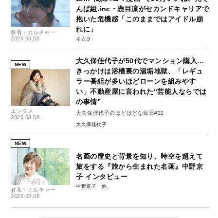
んぱ組.inc・鹿目凛がセカンドキャリアで
抱いた危機感「このままではアイドル崩
れに」
教養・カルチャー
2026.08.08
キムラ
大久保佳代子が50代でマンション購入…
NEW
きっかけは浴槽裏の湯垢地獄、「レギュ
ラー番組が多いほどローンを組みやす
い」不動産屋に言われた“芸能人ならでは
の事情”
エンタメ
大久保佳代子のほどほどな毎日#22
2026.08.08
大久保佳代子
NEW
名画の歴史と背景を知り、時空を超えて
旅をする『旅から生まれた名画』中野京
子 インタビュー
中野京子
教養・カルチャー
2026.08.08