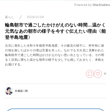
Powered by 
GliaStudios
Mute
2024.01.04
暮らし
輪島朝市で過ごしたかけがえのない時間…温かく
元気なあの朝市の様子を今すぐ伝えたい理由〈能
登半島地震〉
元旦に発生した令和６年能登半島地震。その被災の様子に、昨年秋に彼
の地を旅したばかりの僕は言葉を失った。なかでも大火災に見舞われた
輪島朝市で過ごした時間はかけがえのない思い出となっている。その明
るく活気に満ちた温かな朝市の様子を少しでも残しておきたく、本稿を
お届けする。
17
佐藤誠二朗