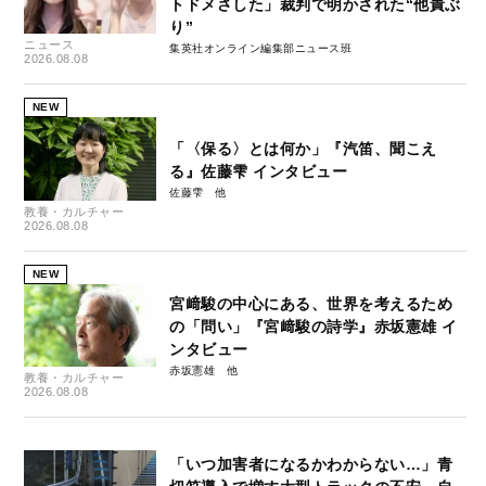
トドメさした」裁判で明かされた“他責ぶ
り”
ニュース
集英社オンライン編集部ニュース班
2026.08.08
NEW
「〈保る〉とは何か」『汽笛、聞こえ
る』佐藤雫 インタビュー
佐藤雫
教養・カルチャー
2026.08.08
NEW
宮﨑駿の中心にある、世界を考えるため
の「問い」『宮﨑駿の詩学』赤坂憲雄 イ
ンタビュー
赤坂憲雄
教養・カルチャー
2026.08.08
「いつ加害者になるかわからない…」青