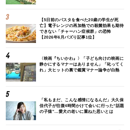
【5日前のパスタを食べた20歳の学生が死
亡】電子レンジの再加熱での殺菌効果も期待
できない「チャーハン症候群」の恐怖
【2026年6月バズり記事1位】
〈映画『ちいかわ』〉「子ども向けの映画に
静かにするマナーはありません」「叱ってく
れ」大ヒットの裏で鑑賞マナー論争が白熱
「私もまだ、こんな感情になるんだ」大久保
佳代子が往復4時間かけて会いに行った“話題
の子猿”…愛犬の老いに重ねた思いとは