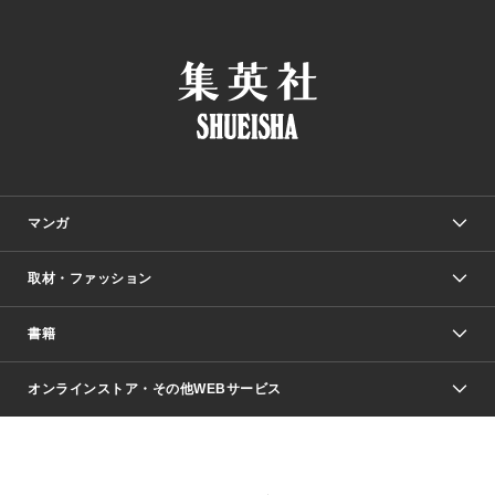
マンガ
取材・ファッション
少年マンガ
週刊少年ジャンプ
書籍
ファッション・美容
青年マンガ
ジャンプSQ.
Seventeen
週刊ヤングジャンプ
オンラインストア・その他WEBサービス
文芸・文庫・総合
芸能・情報・スポーツ
少女マンガ
Vジャンプ
non-no Web
ヤングジャンプ定期購読デジタル
すばる
Myojo
オンラインストア
りぼん
学芸・ノンフィクション・新書
最強ジャンプ
女性マンガ
@BAILA
ヤンジャン＋
小説すばる
週プレNEWS
マーガレット
集英社OTOコンテンツ