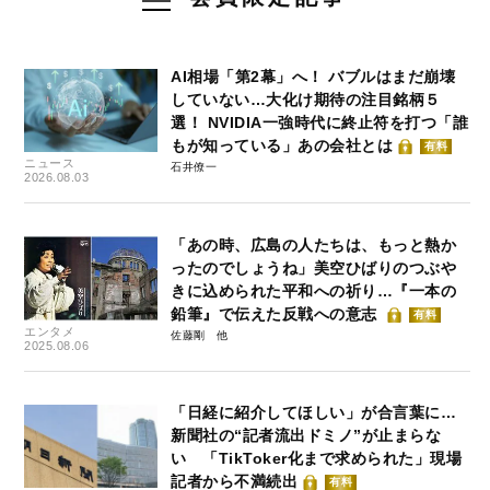
AI相場「第2幕」へ！ バブルはまだ崩壊
していない…大化け期待の注目銘柄５
選！ NVIDIA一強時代に終止符を打つ「誰
もが知っている」あの会社とは
有料
ニュース
石井僚一
2026.08.03
「あの時、広島の人たちは、もっと熱か
ったのでしょうね」美空ひばりのつぶや
きに込められた平和への祈り…『一本の
鉛筆』で伝えた反戦への意志
有料
エンタメ
佐藤剛
2025.08.06
「日経に紹介してほしい」が合言葉に…
新聞社の“記者流出ドミノ”が止まらな
い 「TikToker化まで求められた」現場
記者から不満続出
有料