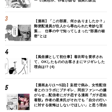
ー”の異色作、作者が語る“怪異の原点”
【漫画】「この部屋、何かありましたか？」
郵便配達員が住人から尋ねられた奇妙な言
葉… 仕事の中で知ってしまった“部屋の秘
密”とは
【風俗嬢として初仕事】着衣即を要求され
て、OKしたもののお客さまにマジギレした
理由は!? (4)
【漫画あり(1〜5話)】妄想で病み、女性配信
者とのコラボにブチギレ、同担ファンへの嫌
がらせ…配信者にガチ恋する漫画『ガチ恋粘
着獣』作者の星来氏がそれでも「自分の行い
に対する後悔はしないでほしい」と思う理由