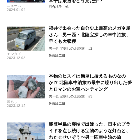
幸子は放送をどう見たか？
ニュース
河合桃子
2024.01.04
福井で出会った自分史上最高のメガネ屋
さん…男一匹・北陸宝探しの車中泊旅、
早くも大収穫
男一匹宝探しの北陸旅 #2
エンタメ
佐藤誠二朗
2023.12.08
本物のヒスイは簡単に拾えるものなの
か!? 北陸車中泊旅の最中に繰り出した夢
とロマンのお宝ハンティング
男一匹宝探しの北陸旅 #3
暮らし
佐藤誠二朗
2023.12.12
能登半島の突端で出逢った、日本のプラ
イドを点し続ける宝物のような灯台と、
わたせせいぞう〜男一匹車中泊の旅