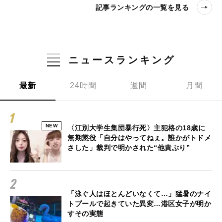
記事ランキングの一覧を見る
ニュースランキング
最新
24時間
週間
月間
NEW
〈江別大学生集団暴行死〉主犯格の18歳に
無期懲役「自分はやってねぇ。誰かがトドメ
さした」裁判で明かされた“他責ぶり”
「泳ぐ人はほとんどいなくて…」猛暑のナイ
トプールで起きていた異変…港区女子が明か
すその実態