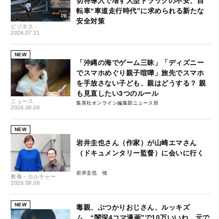
切符導入で増す大型トラックの不安、自
転車“車道走行時代”に求められる新たな
安全対策
ビジネス
2026.07.21
NEW
「沖縄の海でゲーム三昧」「ディズニー
でスマホめぐり親子喧嘩」旅先でスマホ
を手放さない子ども、親はどうする？ 親
も見直したい3つのルール
ニュース
集英社オンライン編集部ニュース班
2026.08.08
NEW
岩井圭也さん（作家）が山崎エマさん
（ドキュメンタリー監督）に会いに行く
岩井圭也
教養・カルチャー
2026.08.08
NEW
毒親、ぶつかりおじさん、ルッキズ
ム…“闇深4コマ漫画”で10万いいね、元で