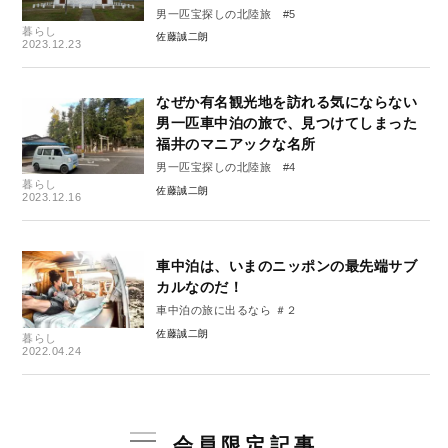
男一匹宝探しの北陸旅 #5
暮らし
佐藤誠二朗
2023.12.23
なぜか有名観光地を訪れる気にならない
男一匹車中泊の旅で、見つけてしまった
福井のマニアックな名所
男一匹宝探しの北陸旅 #4
暮らし
佐藤誠二朗
2023.12.16
車中泊は、いまのニッポンの最先端サブ
カルなのだ！
車中泊の旅に出るなら ＃２
佐藤誠二朗
暮らし
2022.04.24
会員限定記事