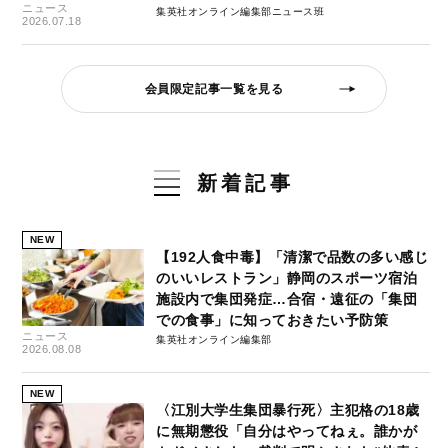
ニュース
集英社オンライン編集部ニュース班
2026.07.18
会員限定記事一覧を見る
新着記事
NEW
【192人食中毒】「清潔で品数の多い感じ
のいいレストラン」静岡のスポーツ宿泊
施設内で集団発症…合宿・遠征の「集団
での食事」に知っておきたい予防策
ニュース
集英社オンライン編集部
2026.08.08
NEW
〈江別大学生集団暴行死〉主犯格の18歳
に無期懲役「自分はやってねぇ。誰かが